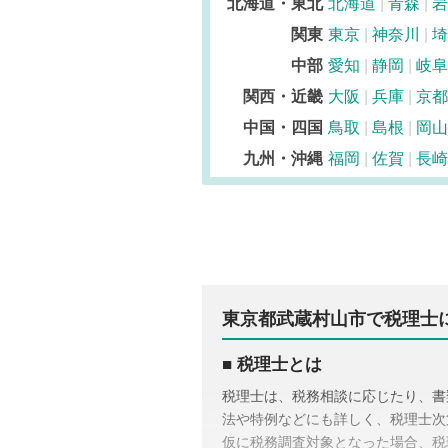
北海道・東北
北海道
青森
岩
関東
東京
神奈川
埼
中部
愛知
静岡
岐阜
関西・近畿
大阪
兵庫
京都
中国・四国
鳥取
島根
岡山
九州・沖縄
福岡
佐賀
長崎
東京都武蔵村山市で税理士
税理士とは
税理士は、税務相談に応じたり、書
法や特例などにも詳しく、税理士次
仮に税務調査対象となった場合、税