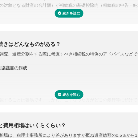
の対象となる財産の合計額）が相続税の基礎控除内（相続税の申告・納
続きはどんなものがある？
調査、遺産分割をする際に考慮すべき相続税の特例のアドバイスなどで
割協議書の作成
認することは容易です。しかし、亡くなった方がどこの銀行等に預けて
評価をする必要があります。また、財産調査と相続税申告は共通する書
り、取り直しや多く取りすぎなどの手間・無駄が省けます。
と費用相場はいくらくらい？
相場は、税理士事務所により差がありますが概ね遺産総額の0.5％から