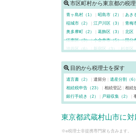
市区町村から東京都の税理
青ヶ島村（1）
昭島市（2）
あき
稲城市（2）
江戸川区（3）
青梅
奥多摩町（2）
葛飾区（3）
北区
江東区（3）
小金井市（5）
国分
渋谷区（6）
新宿区（3）
杉並区
立川市（2）
多摩市（2）
中央区
利島村（1）
中野区（4）
新島村
目的から税理士を探す
八丈島八丈町（1）
羽村市（2）
遺言書（2）
遺留分
遺産分割（6
日野市（2）
日の出町（2）
檜原
相続税申告（23）
相続登記
相続
町田市（3）
御蔵島村（1）
瑞穂
銀行手続き（2）
戸籍収集（2）
武蔵野市（5）
武蔵村山市（2）
東京都武蔵村山市に対
※e税理士非提携専門家も含みます。