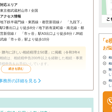
対応エリア
東京都武蔵村山市 / 全国
アクセス情報
地下鉄半蔵門線・東西線・都営新宿線 / 「九段下」
駅2番出口より徒歩8分 / 地下鉄有楽町線・南北線・都
営新宿線 / 「市ヶ谷」駅A3出口より徒歩8分 / JR総
武線「市ヶ谷」駅より徒歩10分
「e
お悩
贈与に詳しい相続税理士50選」に掲載（令和3年4
相
ト相続は、相続税申告200件以上を経験した相続・事業
続税申告をお手伝いしています。
相
無
し
生前贈与
相続財産調査
相続税申告
事務所の詳細を見る
相
し
タッフ対応可
土日相談可
初回相談無料