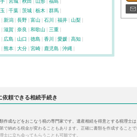
手
宮城
秋田
山形
福島
玉
千葉
茨城
栃木
群馬
新潟
長野
富山
石川
福井
山梨
滋賀
奈良
和歌山
三重
広島
山口
徳島
香川
愛媛
高知
熊本
大分
宮崎
鹿児島
沖縄
に依頼できる相続手続き
類作成などをおこなう税の専門家です。遺産相続を得意とする税理士は
第で納める税金が変わることもあります。正確に書類を作成することで
理士に立ち会ってもらうことも可能です。