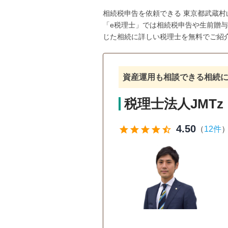
相続税申告を依頼できる 東京都武蔵
「e税理士」では相続税申告や生前贈
じた相続に詳しい税理士を無料でご紹
資産運用も相談できる相続
税理士法人JMTz
4.50
star
star
star
star
star_half
（
12件