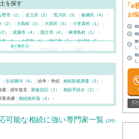
士を探す
「e
お悩
る野市（2）
足立区（3）
荒川区（3）
板橋区（4）
市（2）
大島町（1）
大田区（5）
小笠原村（1）
相
（2）
清瀬市（4）
国立市（4）
神津島村（1）
相
寺市（4）
小平市（4）
狛江市（5）
品川区（5）
無
し
（4）
墨田区（3）
世田谷区（5）
台東区（3）
相
（7）
調布市（5）
千代田区（11）
豊島区（2）
し
（1）
西東京市（5）
練馬区（3）
八王子市（2）
東久留米市（4）
東村山市（4）
東大和市（5）
）
生前贈与（4）
紛争・争続
相続財産調査（3）
村（2）
府中市（6）
福生市（2）
文京区（8）
放棄
成年後見
家族信託（1）
相続手続き（2）
町（1）
三鷹市（5）
港区（5）
三宅島三宅村（1）
事業承継
相続税対策（4）
目黒区（5）
応可能な相続に強い専門家一覧
(2件)