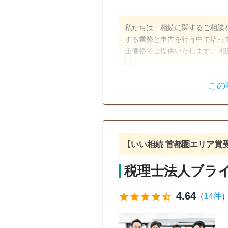
私たちは、相続に関するご相談を
する業務と申告を行う中で培っ
正価格でご提供いたします。 
い。
この
遺言書
遺産分割
相続手続き
銀行手続き
電話相談可
訪問可
土日相
【いい相続 首都圏エリア賞
オンライン面談可
事務所面談
税理士法人ブラ
4.64
star
star
star
star
star_half
（
14件