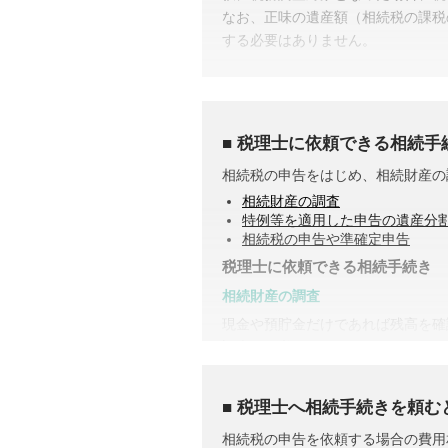
なお、正味の遺産額（相続税の課税
する必要はありません。
税理士に依頼できる相続手
相続税の申告をはじめ、相続財産の
相続財産の調査
特例等を適用した申告の遺産分
相続税の申告や準確定申告
税理士に依頼できる相続手続き
相続財産の調査
現金や預貯金だけであれば残高を確
調査する必要があります。
また、株式や貴金属、不動産などは
とで合わせて収集・管理が可能にな
税理士へ相続手続きを頼む
控除や特例を活用した遺産分割
相続税の申告を依頼する場合の費用