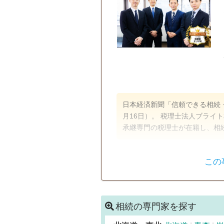
日本経済新聞「信頼できる相続・
月16日）。 税理士法人ブライ
承継専門の税理士が在籍し、相
遺言書
遺産分割
この
家族信託
相続税対策
電話相談可
訪問可
女性ス
相続の専門家を探す
18時以降相談可