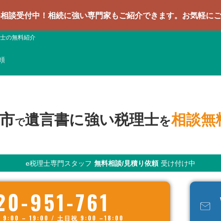
！相続に強い専門家もご紹介できます。お気軽にご相談くださ
士の無料紹介
頼
市
遺言書に強い税理士
相談無
を
で
e税理士専門スタッフ
無料相談/見積り依頼
受け付け中
20-951-761
00 – 19:00 / 土日祝 9:00 –18:00