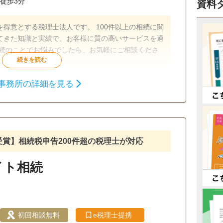
徒歩3分
資料
得意とする税理士法人です。 100件以上の相続に関
てきた知識と実績で、お客様に質の高いサービスを適
相続のことでお悩みでしたら、お気軽にご相談くださ
事務所の詳細を見る
生前贈与
相続財産調査
相続税申告
戸籍収集
相続税対策
談可
初回相談無料
18時以降相談可
受賞】相続税申告200件超の税理士が対応
可
イト相続
）
初回相談無料
e税理士提携