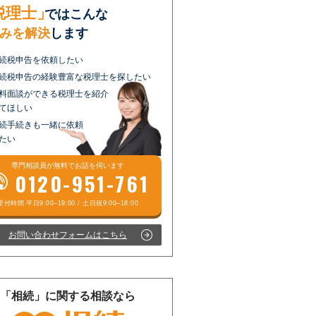
税理士」
ではこんな
みを解決
します
続税申告を依頼したい
続税申告の経験豊富な税理士を探したい
料面談ができる税理士を紹介
てほしい
続手続きも一緒に依頼
たい
専門相談員が
無料
でお話を伺います
0120-951-761
お問い合わせフォームはこちら
「相続」に関する相談なら
受付時間 平日9:00–19:00 / 土日祝9:00–18:00