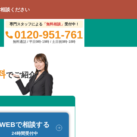
い
専門スタッフによる
「無料相談」
受付中！
0120-951-761
無料通話 / 平日9時-19時 / 土日祝9時-18時
料
でご紹介
WEBで相談する
24時間受付中