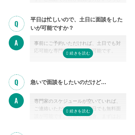
ゃる場合もご安心ください。
また専門家の事務所での面談、Zoom等
平日は忙しいので、土日に面談をした
を使ったオンライン面談にも対応可能で
いが可能ですか？
す。（一部士業を除く）
無料面談のお申し込み時に、弊社相談員
事前にご予約いただければ、土日でも対
までご希望の方法をお申し付けくださ
応可能な専門家のご紹介が可能です。
い。
急いで面談をしたいのだけど…
専門家のスケジュールが空いていれば、
ご連絡いただいた当日や翌日でも無料面
談が可能です。お急ぎの場合、まずはお
電話ください。