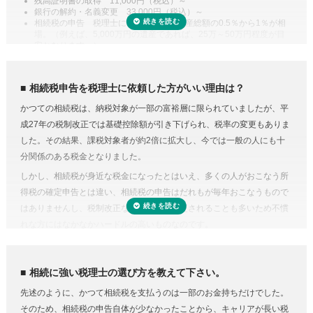
残高証明書の取得 11,000円（税込）～
例えば、配偶者が取得した正味の遺産額は、1億6,000万円と配偶者の法
銀行の解約・名義変更 33,000円（税込）～
定相続分相当額を比較してどちらか大きい金額までは相続税がかからな
相続税の申告 税理士により差があり遺産総額の0.5％から1％が相
場。（例えば、5,000万円の遺産であれば、25万～50万円程度が目
い制度があります。また、二次相続と言われる近い将来の相続を見据え
安となります。）
て遺産分割をするという方法もあります。相続に強い税理士であれば、
専門家に依頼することは安心のためのコスト
こうした特例を活用した申告のための遺産分割協議書を作成できます。
人生で数回程度の相続税申告をするためだけに、相続税に関する調べも
相続税の申告や準確定申告
相続税申告を税理士に依頼した方がいい理由は？
のや資料集めに相当の時間と労力を費やすことを考えてみると、税金の
相続税には申告書の他、総額の計算書、生命保険・財産・債務の明細書
かつての相続税は、納税対象が一部の富裕層に限られていましたが、平
プロの税理士に頼むという選択肢がコストに見合うものだと納得がいく
など非常に多くの書類作成が必要となります。もちろん、相続人自身で
成27年の税制改正では基礎控除額が引き下げられ、税率の変更もありま
のではないでしょうか。
申告することもできますが、不動産や非上場株式などは財産の評価が難
した。その結果、課税対象者が約2倍に拡大し、今では一般の人にも十
費用が気になる方は、相続税申告の費用を複数の専門家にまとめて依頼
しく書類作成も煩雑なことから、税理士に依頼するのが一般的です。
分関係のある税金となりました。
できる「
相続費用見積ガイド
」をご利用ください。
準確定申告とは、亡くなった方の所得の確定と納税の手続きを相続人が
しかし、相続税が身近な税金になったとはいえ、多くの人がおこなう所
代わりにおこなうこと。準確定申告の対象となるのは1月1日から亡くな
得税の確定申告とは違い、相続税の申告はだれもが毎年おこなうもので
った日までの所得ですが、前年分も申告前であれば合わせて手続きをお
はありませんし、税制改正などで内容が変更されることも多いため不慣
こないます。亡くなった方が個人で事業をおこなっていたり不動産を賃
れな方にはなかなかハードルの高いものなのです。
貸していた場合など、相続人ではわからないことがあるときは税理士に
相続税にはさまざまな特例があり専門知識が必要
依頼するのが良いでしょう。
相続税にはさまざまな特例があります。それらを駆使すれば課税対象額
相続に強い税理士の選び方を教えて下さい。
を減らしたり、納税額を少なくできる可能性があります。
先述のように、かつて相続税を支払うのは一部のお金持ちだけでした。
しかし、どんな特例が使えるのかを知らない、または分からなければ、
そのため、相続税の申告自体が少なかったことから、キャリアが長い税