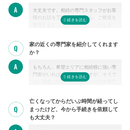
大丈夫です。相続の専門スタッフがお客
様のお話を丁寧に伺いながら、ご状況を
整理するところからお手伝いいたしま
す。まずはお気軽にご連絡ください。
家の近くの専門家を紹介してくれます
か？
もちろん、希望エリアに相続税に強い専
門家がいればご紹介可能ですが、そうで
ない場合は対応可能な近隣エリアの専門
家を紹介させて頂きます。
なぜなら、専門家選びで最も大切なの
亡くなってからだいぶ時間が経ってし
は、
自宅近くに事務所があるかではな
まったけど、今から手続きを依頼して
く、その士業が相続税に強いかどうか
だ
も大丈夫？
からです。
特に税理士にとって、相続は税理士試験