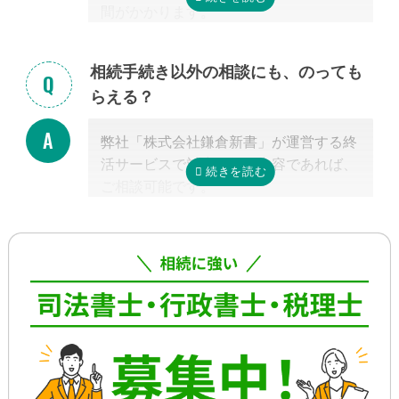
間がかかります。
手続きの内容によって異なりますが、戸
籍収集だけで1ヵ月以上かかる場合もあ
相続手続き以外の相談にも、のっても
り、専門家が効率よく進めたとしても一
らえる？
般的には全部で約3-4カ月かかると言わ
れています。
弊社「株式会社鎌倉新書」が運営する終
これに相続税申告が加わると、相談発生
活サービスで対応可能な内容であれば、
後10カ月以内に申告しなければならない
ご相談可能です。
ため、早めの動き出しが肝心です。
具体的には、相続した不動産の査定・売
もしご自分で全ての手続きをやろうとす
却支援、のこされた高齢のご家族の見守
る場合、平日昼間に何度も役所に行くな
り・介護支援、相続した財産の資産運用
どさらに時間がかかるので、専門家に任
のご相談、本位牌や法要・海洋散骨・お
せたほうが早く確実に手続きが進み、ス
墓など仏事に関するご相談などです。
トレスもなく安心でしょう。
詳しくは専門スタッフまでお問合せくだ
さい。