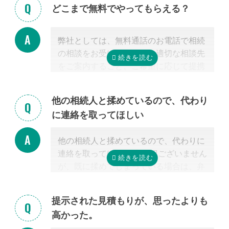
どこまで無料でやってもらえる？
弊社としては、無料通話のお電話で相続
の相談をお受けすること、適切な相談先
をご案内すること、ご希望に応じて提携
する行政書士・税理士との無料面談のセ
ッティングをするところまで無料で行っ
他の相続人と揉めているので、代わり
ています。
に連絡を取ってほしい
またご紹介した専門家については、面談
でお客様のご相談にのること、必要な相
他の相続人と揉めているので、代わりに
続手続きを明らかにすること、それに対
連絡を取ってほしい 申し訳ございません
するお見積りを提示するところまでは無
が、既に揉めてしまっている場合は、弁
料で行っています。
護士しか対応ができないため法律上ご紹
「自分で作成した書類が正しいかチェッ
介できません。 姉妹サイト「いい相続」
クしてほしい」といったご相談は、専門
提示された見積もりが、思ったよりも
に相談可能な弁護士が掲載されています
家の能力を使った実務に当たるため、無
高かった。
ので、お客様から弁護士事務所に直接ご
料面談の対象外です。詳しくは専門スタ