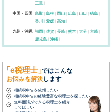
三重
中国・四国
鳥取
島根
岡山
広島
山口
徳島
香川
愛媛
高知
九州・沖縄
福岡
佐賀
長崎
熊本
大分
宮崎
鹿児島
沖縄
「e税理士」
ではこんな
お悩みを解決
します
相続税申告を依頼したい
相続税申告の経験豊富な税理士を探したい
無料面談ができる税理士を紹介
してほしい