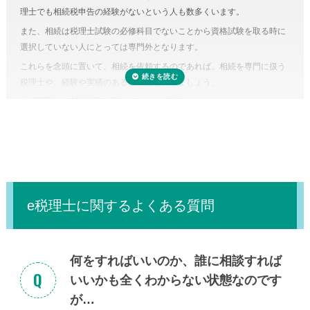
特例を活用しないまま申告していることすら気づかないこともありえる
理士でも相続税申告の経験がないという人も数多くいます。
のです。また、たとえ単純な計算ミスだったとしても間違って申告して
また、相続は税理士試験の必修科目でないことから資格試験を取る時に
しまえば罰金のペナルティ対象になるおそれもあります。仮に税務調査
選択していない人にとっては専門外となります。
対象となった場合、税理士に立ち会ってもらうことも可能です。
これらを念頭に置いて、相続を依頼するのであれば、相続を専門に扱う
税理士に依頼しなくてもいい場合はある？
税理士や、経験や実績のある税理士を探しましょう。
正味の遺産額（相続税の課税の対象となる財産の合計額）が相続税の基
「
e税理士
」で相続税の悩みをスッキリ解決！
礎控除内（相続税の申告・納税が不要）であれば、税理士に依頼する必
要はありません。
e税理士に関するよくある質問
何をすればいいのか、誰に相談すれば
いいかも全くわからない状態なのです
が…