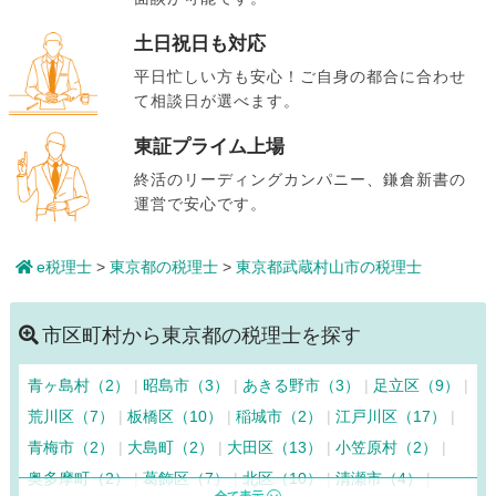
土日祝日も対応
平日忙しい方も安心！ご自身の都合に合わせ
て相談日が選べます。
東証プライム上場
終活のリーディングカンパニー、鎌倉新書の
運営で安心です。
e税理士
>
東京都の税理士
>
東京都武蔵村山市の税理士
市区町村から東京都の税理士を探す
青ヶ島村（2）
昭島市（3）
あきる野市（3）
足立区（9）
荒川区（7）
板橋区（10）
稲城市（2）
江戸川区（17）
青梅市（2）
大島町（2）
大田区（13）
小笠原村（2）
奥多摩町（2）
葛飾区（7）
北区（10）
清瀬市（4）