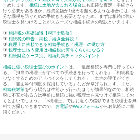
すめします。
相続に土地が含まれる場合
にも正確な査定・手続きを
行う必要があるほか、総資産額が1億円を超えるような場合には、余
分な課税を防ぐための手続きも必要となるため、まずは相続に強い
税理士を見つけることがスムーズな相続手続きの秘訣といえます。
🔰
相続税の基礎知識【税理士監修】
🔰
相続税の申告・納税手続き全解説！
🔰
税理士に依頼できる相続手続き／税理士の選び方
🔰
税理士に払う費用は相続税の何％くらいになる？
🔰
相続財産ケース別、相続対策チェックポイント
相続に強い税理士選びのポイント
は、「遺産相続を専門に行ってい
る」「担当の税理士がすべての手続きを行ってくれる」「相続税を
少なくするためのアドバイスをしてくれる」「土地の評価ができ
る」「書面添付制度を採用している」などが挙げられます。また、
相続税対策
を行う場合は生前から行ったほうが効果的なので、相続
税に不安がある方は事前に相続に強い税理士を見つけて相談してお
くとよいでしょう。「e税理士」ではお近くの信頼できる税理士を無
料でお探しできますので、
お電話
や
Webフォーム
からお気軽にご相
談ください。