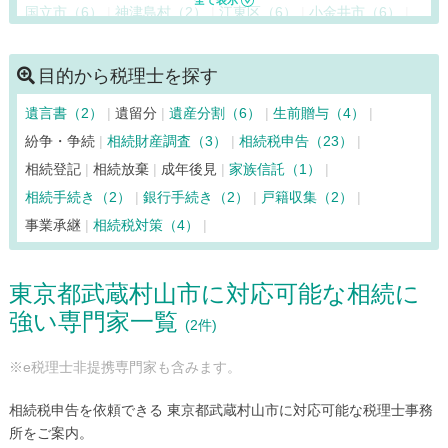
国立市（6）
神津島村（2）
江東区（6）
小金井市（6）
国分寺市（6）
小平市（4）
狛江市（5）
品川区（9）
渋谷区（12）
新宿区（17）
杉並区（6）
墨田区（5）
目的から税理士を探す
世田谷区（13）
台東区（6）
立川市（3）
多摩市（3）
遺言書（2）
遺留分
遺産分割（6）
生前贈与（4）
中央区（23）
調布市（7）
千代田区（31）
豊島区（15）
紛争・争続
相続財産調査（3）
相続税申告（23）
利島村（2）
中野区（11）
新島村（2）
西東京市（7）
相続登記
相続放棄
成年後見
家族信託（1）
練馬区（8）
八王子市（5）
八丈島八丈町（2）
相続手続き（2）
銀行手続き（2）
戸籍収集（2）
羽村市（3）
東久留米市（5）
東村山市（5）
事業承継
相続税対策（4）
東大和市（6）
日野市（2）
日の出町（2）
檜原村（2）
府中市（7）
福生市（2）
文京区（11）
町田市（8）
東京都武蔵村山市に対応可能な相続に
御蔵島村（2）
瑞穂町（2）
三鷹市（8）
港区（18）
強い専門家一覧
三宅島三宅村（2）
武蔵野市（7）
武蔵村山市（2）
(2件)
目黒区（10）
※e税理士非提携専門家も含みます。
相続税申告を依頼できる 東京都武蔵村山市に対応可能な税理士事務
所をご案内。