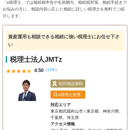
「e税理士」では相続税申告や生前贈与、相続税対策、相続手続きで
お悩みの方に、相談内容に応じた相続に詳しい税理士を無料でご紹
介します。
資産運用も相談できる相続に強い税理士にお任せ下さ
い
税理士法人JMTz
4.50
（
12件
）
star
star
star
star
star_half
初回相談無料
e税理士提携
対応エリア
東京都武蔵村山市 / 東京都、神奈川県、
千葉県、埼玉県
アクセス情報