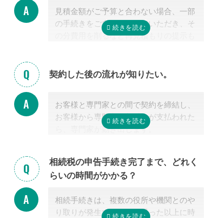
相談ください。
ッフまでご相談ください。
見積金額がご予算と合わない場合、一部
掲載中の弁護士一覧はこちら
の手続きをご自身で行っていただき、そ
の分費用を削るなど再見積もりの提示も
可能です。
見積を提示した専門家に直接相談がしづ
らい場合、弊社専門スタッフがお客様に
契約した後の流れが知りたい。
代わって先生と調整することもできます
ので、遠慮なくご相談ください。
お客様と専門家との間で契約を締結し、
お客様から専門家に着手金が支払われた
ら、専門家が動き出します。
お客様が専門家と会うのは最初の1回だ
けの場合が多く、契約後は電話・メー
相続税の申告手続き完了まで、どれく
ル・郵便などを使って進捗状況などの連
らいの時間がかかる？
絡を取り合う形になります。
基本的には、あとは専門家に任せておけ
相続手続きは、複数の役所や機関とのや
ば大丈夫ですので、ご安心ください。
り取りが発生するため、思った以上に時