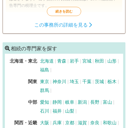
告専門の税理士です。
遺産分割
相続財産調査
相続税申告
この事務所の詳細を見る
相続手続き
銀行手続き
戸籍収集
相続人調査
相続の専門家を探す
訪問可
女性スタッフ対応可
土日相談可
初回相談無料
北海道・東北
北海道
青森
岩手
宮城
秋田
山形
18時以降相談可
オンライン面談可
事務所面談可
福島
関東
東京
神奈川
埼玉
千葉
茨城
栃木
群馬
中部
愛知
静岡
岐阜
新潟
長野
富山
石川
福井
山梨
関西・近畿
大阪
兵庫
京都
滋賀
奈良
和歌山