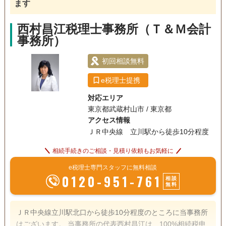
ます
18時以降相談可
オンライン面談可
事務所面談可
西村昌江税理士事務所（Ｔ＆Ｍ会計
事務所）
初回相談無料
e税理士提携
対応エリア
東京都武蔵村山市 / 東京都
アクセス情報
ＪＲ中央線 立川駅から徒歩10分程度
相続手続きのご相談・見積り依頼もお気軽に
e税理士専門スタッフに無料相談
0120-951-761
相談
無料
ＪＲ中央線立川駅北口から徒歩10分程度のところに当事務所
はございます。 当事務所の代表西村昌江は、100%相続税申