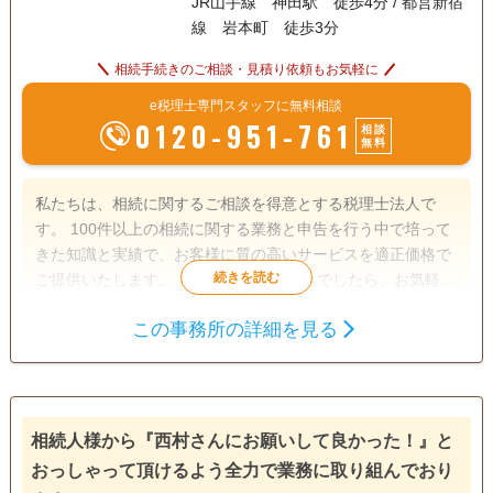
JR山手線 神田駅 徒歩4分 / 都営新宿
線 岩本町 徒歩3分
相続手続きのご相談・見積り依頼もお気軽に
e税理士専門スタッフに無料相談
0120-951-761
相談
無料
私たちは、相続に関するご相談を得意とする税理士法人で
す。 100件以上の相続に関する業務と申告を行う中で培って
きた知識と実績で、お客様に質の高いサービスを適正価格で
ご提供いたします。 相続のことでお悩みでしたら、お気軽に
ご相談ください。
この事務所の詳細を見る
遺言書
遺産分割
生前贈与
相続財産調査
相続税申告
相続手続き
銀行手続き
戸籍収集
相続税対策
相続人様から『西村さんにお願いして良かった！』と
電話相談可
訪問可
土日相談可
初回相談無料
おっしゃって頂けるよう全力で業務に取り組んでおり