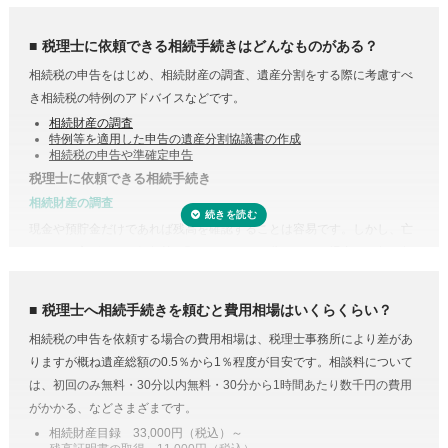
税の基礎控除内（相続税の申告・納税が不要）であれば、税理士に依頼
する必要はありません。
税理士に依頼できる相続手続きはどんなものがある？
相続税の申告をはじめ、相続財産の調査、遺産分割をする際に考慮すべ
き相続税の特例のアドバイスなどです。
相続財産の調査
特例等を適用した申告の遺産分割協議書の作成
相続税の申告や準確定申告
税理士に依頼できる相続手続き
相続財産の調査
現金や預貯金だけであれば残高を確認することは容易です。しかし、亡
くなった方がどこの銀行等に預けていたのか分からない場合は一行一行
調査する必要があります。
受付時間 平日9:00–19:00 / 土日祝9:00–18:00
また、株式や貴金属、不動産などは評価をする必要があります。また、
税理士へ相続手続きを頼むと費用相場はいくらくらい？
財産調査と相続税申告は共通する書類が多いため、税理士に依頼するこ
相続税の申告を依頼する場合の費用相場は、税理士事務所により差があ
とで合わせて収集・管理が可能になり、取り直しや多く取りすぎなどの
りますが概ね遺産総額の0.5％から1％程度が目安です。相談料について
手間・無駄が省けます。
は、初回のみ無料・30分以内無料・30分から1時間あたり数千円の費用
控除や特例を活用した遺産分割
がかかる、などさまざまです。
相続税には税額を抑えられる特例が多く用意されています。
相続財産目録 33,000円（税込）～