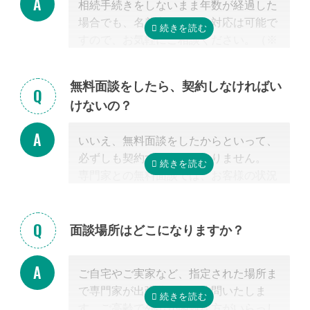
相続手続きをしないまま年数が経過した
の必修科目でないことから資格試験を取
場合でも、名義変更などの対応は可能で
る時に選択していない人にとっては専門
すので、お気軽にご相談ください。（※
外となります。
相続放棄は対象外）
相続税を安くするためには、相続税申告
の実績の多い税理士に依頼することが最
無料面談をしたら、契約しなければい
も大切だと言えます。
けないの？
なお自宅から離れた専門家をご紹介した
場合でも、ご自宅やご自宅近くのカフェ
いいえ、無料面談をしたからといって、
等まで出張費無料で訪問可能ですのでご
必ずしも契約する必要はありません。
安心ください。
専門家との無料面談では、お客様の状況
に応じて、必要な手続きの内容を明らか
にし、依頼した場合の見積もりを無料で
提示させて頂きます。
面談場所はどこになりますか？
正式な手続き代行の契約をするまでは、
料金は発生しません。また面談後にしつ
ご自宅やご実家など、指定された場所ま
こく営業するようなことはありませんの
で専門家が出張費無料で訪問いたしま
でご安心ください。
す。ご高齢で外出が困難な方がいらっし