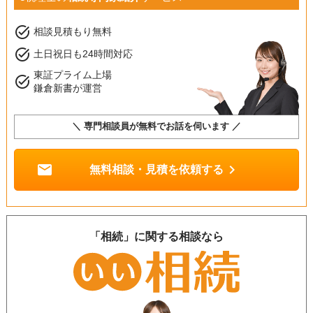
task_alt
相談見積もり無料
task_alt
土日祝日も24時間対応
東証プライム上場
task_alt
鎌倉新書が運営
＼ 専門相談員が無料でお話を伺います ／
mail
chevron_right
無料相談・見積を依頼する
「相続」に関する相談なら