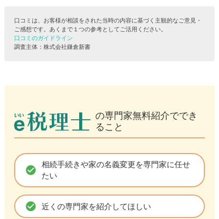
口コミは、お客様が相談をされた当時の内容に基づく主観的なご意見・
ご感想です。あくまで１つの参考としてご活用ください。
口コミのガイドライン
調査主体：株式会社鎌倉新書
の専門家無料紹介ででき
ること
相続手続きや家の名義変更を専門家に任せ
check_circle
たい
check_circle
近くの専門家を紹介してほしい