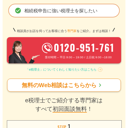
check_circle
相続税申告に強い税理士を探したい
相談員がお話を伺ってお客様に合う
専門家
をご紹介。まずは相談！
0120-951-761
受付時間 – 平日 9:00 – 19:00 / 土日祝 9:00 –18:00
「e税理士」についてくわしく知りたい方はこちら
chevron_right
無料のWeb相談はこちらから
e税理士でご紹介する専門家は
すべて
初回面談無料
！
1
STEP