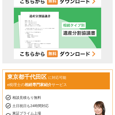
東京都千代田区
に対応可能
e税理士の
相続専門家紹介
サービス
task_alt
相談見積もり無料
task_alt
土日祝日も24時間対応
東証プライム上場