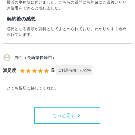
横浜の事務所に伺いました。こちらの質問にも的確にご回答いただ
き信用をできると感じました。
契約後の感想
必要となる書類が資料としてまとめられており、わかりやすく進め
られています。
account_circle
男性（長崎県長崎市）
5
満足度
star
star
star
star
star
ご利用時期：2022/6
とても親切に接してくれた。
keyboard_arrow_right
もっと見る