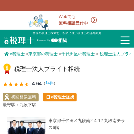
Webでも
無料相談受付中
全国の税理士検索と、相続に強い税理士の無料紹介
e税理士
>
東京都の税理士
>
千代田区の税理士
>
税理士法人ブライ
税理士法人ブライト相続
4.64
（
14件
）
star
star
star
star
star_half
初回相談無料
e税理士提携
最寄駅：
九段下駅
東京都千代田区九段南2-4-12 九段南テラ
ス6階