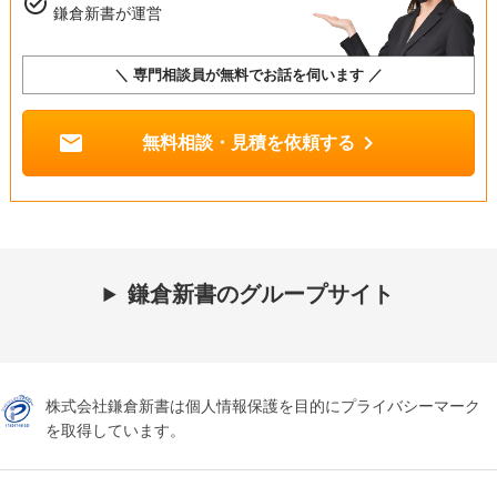
task_alt
鎌倉新書が運営
＼ 専門相談員が無料でお話を伺います ／
mail
chevron_right
無料相談・見積を依頼する
鎌倉新書のグループサイト
株式会社鎌倉新書は個人情報保護を目的にプライバシーマーク
を取得しています。