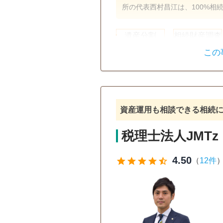
所の代表西村昌江は、100%相
遺産分割
相続財産調査
この
戸籍収集
相続人調査
訪問可
女性スタッフ対応可
オンライン面談可
事務所面談
資産運用も相談できる相続
税理士法人JMTz
4.50
star
star
star
star
star_half
（
12件