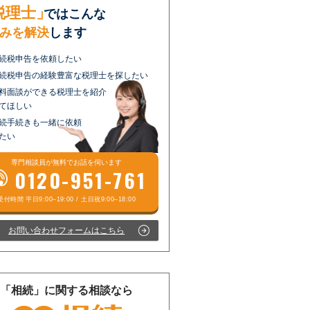
税理士」
ではこんな
みを解決
します
続税申告を依頼したい
続税申告の経験豊富な税理士を探したい
料面談ができる税理士を紹介
てほしい
続手続きも一緒に依頼
たい
専門相談員が
無料
でお話を伺います
0120-951-761
お問い合わせフォームはこちら
「相続」に関する相談なら
受付時間 平日9:00–19:00 / 土日祝9:00–18:00