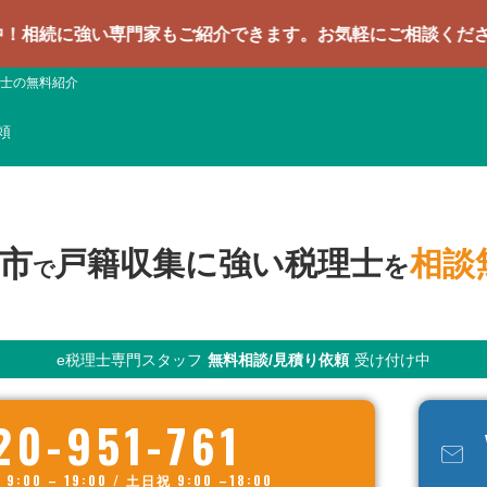
い専門家もご紹介できます。お気軽にご相談ください
士の無料紹介
頼
市
戸籍収集に強い税理士
相談
を
で
e税理士専門スタッフ
無料相談/見積り依頼
受け付け中
20-951-761
00 – 19:00 / 土日祝 9:00 –18:00