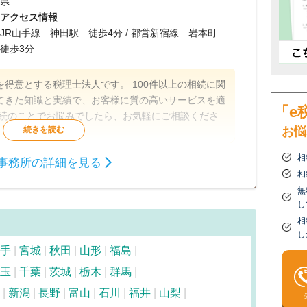
県
アクセス情報
JR山手線 神田駅 徒歩4分 / 都営新宿線 岩本町
徒歩3分
得意とする税理士法人です。 100件以上の相続に関
てきた知識と実績で、お客様に質の高いサービスを適
「e
相続のことでお悩みでしたら、お気軽にご相談くださ
お悩
相
事務所の詳細を見る
生前贈与
相続財産調査
相続税申告
相
無
戸籍収集
相続税対策
し
相
談可
初回相談無料
18時以降相談可
し
手
宮城
秋田
山形
福島
可
玉
千葉
茨城
栃木
群馬
新潟
長野
富山
石川
福井
山梨