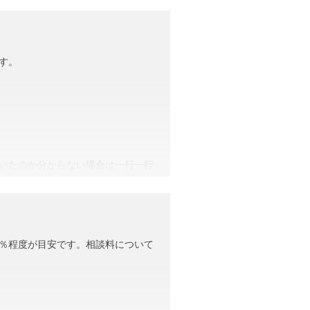
す。
いたのか分からない場合は一行一行
類が多いため、税理士に依頼するこ
1％程度が目安です。相談料について
か大きい金額までは相続税がかからな
ます。相続に強い税理士であれば、