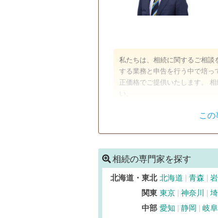
私たちは、相続に関するご相談を
する業務と申告を行う中で培っ
正価格でご提供いたします。 
い。
この
遺言書
遺産分割
相続手続き
銀行手続き
相続の専門家を探す
電話相談可
訪問可
土日相
北海道・東北
北海道
青森
岩
オンライン面談可
事務所面談
関東
東京
神奈川
埼
中部
愛知
静岡
岐阜