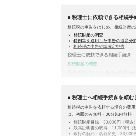
税理士に依頼できる相続手
相続税の申告をはじめ、相続財産の
相続財産の調査
特例等を適用した申告の遺産分
相続税の申告や準確定申告
税理士に依頼できる相続手続き
相続財産の調査
現金や預貯金だけであれば残高を確
調査する必要があります。
また、株式や貴金属、不動産などは
とで合わせて収集・管理が可能にな
税理士へ相続手続きを頼む
控除や特例を活用した遺産分割
相続税の申告を依頼する場合の費用
相続税には税額を抑えられる特例が
は、初回のみ無料・30分以内無料
例えば、配偶者が取得した正味の遺
相続財産目録 33,000円（税込
い制度があります。また、二次相続
残高証明書の取得 11,000円（
銀行の解約・名義変更 33,00
こうした特例を活用した申告のため