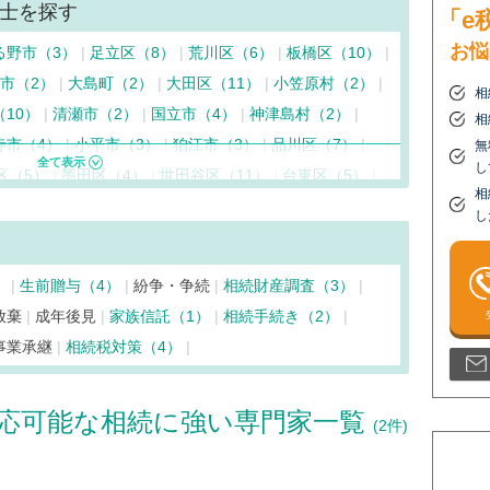
士を探す
「e
お悩
る野市（3）
足立区（8）
荒川区（6）
板橋区（10）
市（2）
大島町（2）
大田区（11）
小笠原村（2）
相
（10）
清瀬市（2）
国立市（4）
神津島村（2）
相
寺市（4）
小平市（3）
狛江市（3）
品川区（7）
無
し
区（5）
墨田区（4）
世田谷区（11）
台東区（5）
相
（22）
調布市（5）
千代田区（30）
豊島区（15）
し
（2）
西東京市（5）
練馬区（7）
八王子市（5）
東久留米市（3）
東村山市（3）
東大和市（3）
）
生前贈与（4）
紛争・争続
相続財産調査（3）
村（2）
府中市（5）
福生市（2）
文京区（10）
放棄
成年後見
家族信託（1）
相続手続き（2）
町（2）
三鷹市（6）
港区（17）
三宅島三宅村（2）
事業承継
相続税対策（4）
目黒区（8）
応可能な相続に強い専門家一覧
(2件)