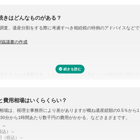
続きはどんなものがある？
調査、遺産分割をする際に考慮すべき相続税の特例のアドバイスなどで
割協議書の作成
認することは容易です。しかし、亡くなった方がどこの銀行等に預けて
評価をする必要があります。また、財産調査と相続税申告は共通する書
り、取り直しや多く取りすぎなどの手間・無駄が省けます。
と費用相場はいくらくらい？
相場は、税理士事務所により差がありますが概ね遺産総額の0.5％から
多く用意されています。
・30分から1時間あたり数千円の費用がかかる、などさまざまです。
産額は、1億6,000万円と配偶者の法定相続分相当額を比較してどちら
）～
と言われる近い将来の相続を見据えて遺産分割をするという方法もあり
税込）～
0円（税込）～
の遺産分割協議書を作成できます。