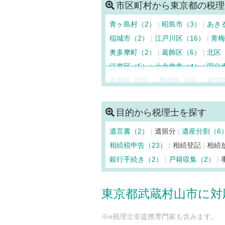
市区町村から東京都の税理
青ヶ島村（2）
昭島市（3）
あき
稲城市（2）
江戸川区（16）
青梅
奥多摩町（2）
葛飾区（6）
北区
江東区（5）
小金井市（4）
国分
渋谷区（10）
新宿区（16）
杉並
立川市（3）
多摩市（3）
中央区
利島村（2）
中野区（9）
新島村
目的から税理士を探す
八丈島八丈町（2）
羽村市（3）
遺言書（2）
遺留分
遺産分割（6
日野市（2）
日の出町（2）
檜原
相続税申告（23）
相続登記
相続
町田市（7）
御蔵島村（2）
瑞穂
銀行手続き（2）
戸籍収集（2）
武蔵野市（4）
武蔵村山市（2）
東京都武蔵村山市に対
※e税理士非提携専門家も含みます。