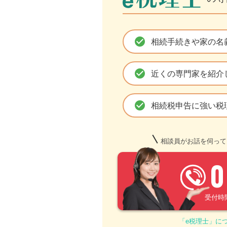
check_circle
相続手続きや家の名
check_circle
近くの専門家を紹介
check_circle
相続税申告に強い税
相談員がお話を伺って
0
受付時間 –
「e税理士」に