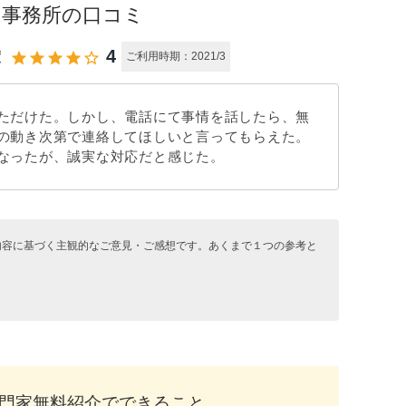
台事務所の口コミ
4
度
star
star
star
star
star_outline
ご利用時期：2021/3
ただけた。しかし、電話にて事情を話したら、無
の動き次第で連絡してほしいと言ってもらえた。
なったが、誠実な対応だと感じた。
内容に基づく主観的なご意見・ご感想です。あくまで１つの参考と
門家無料紹介でできること