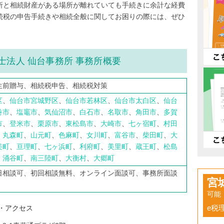
所と相続財産がある場所が離れていても手続きに余計な経費
続税の申告手続きや相続全般に関してお困りの際には、ぜひ
士法人 仙台事務所 事務所概要
生前贈与、相続税申告、相続税対策
区
、
仙台市宮城野区
、
仙台市若林区
、
仙台市太白区
、
仙台
巻市
、
塩竈市
、
気仙沼市
、
白石市
、
名取市
、
角田市
、
多賀
市
、
登米市
、
栗原市
、
東松島市
、
大崎市
、
七ヶ宿町
、
村田
、
丸森町
、
山元町
、
色麻町
、
女川町
、
富谷市
、
柴田町
、
大
美町
、
亘理町
、
七ヶ浜町
、
利府町
、
美里町
、
蔵王町
、
松島
、
涌谷町
、
南三陸町
、
大衡村
、
大郷町
日相談可、初回相談無料、オンライン面談可、事務所面談
宮
可能
e税
・アクセス