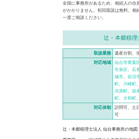
全国に事務所があるため、相続人の住
がかかりません。初回面談は無料。相
一度ご相談ください。
辻・本郷税理
取扱業務
遺産分割、
対応地域
仙台市青葉
市泉区
、
石
城市
、
岩沼
町
、
川崎町
河原町
、
加
町
、
大和町
対応体制
訪問可、土
可
辻・本郷税理士法人 仙台事務所の地図