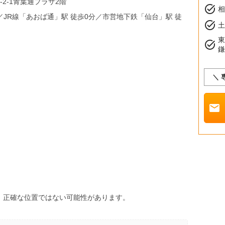
2-1青葉通プラザ2階
task_alt
分／JR線「あおば通」駅 徒歩0分／市営地下鉄「仙台」駅 徒
task_alt
土
task_alt
＼ 
mail
、正確な位置ではない可能性があります。