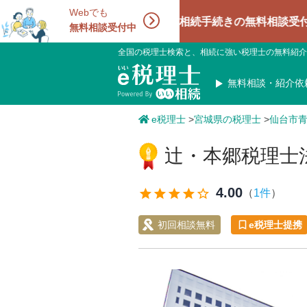
Webでも
相続手続きの無料相談受付中！相続に
無料相談受付中
全国の税理士検索と、相続に強い税理士の無料紹介
無料相談・紹介依
e税理士
>
宮城県の税理士
>
仙台市
辻・本郷税理士
4.00
star
star
star
star
star_outline
（
1件
）
初回相談無料
e税理士提携