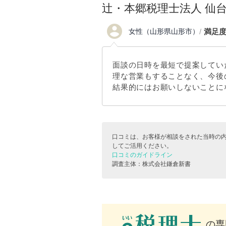
辻・本郷税理士法人 仙
account_circle
女性（山形県山形市）
満足
面談の日時を最短で提案してい
理な営業もすることなく、今後
結果的にはお願いしないことに
口コミは、お客様が相談をされた当時の
してご活用ください。
口コミのガイドライン
調査主体：株式会社鎌倉新書
の専