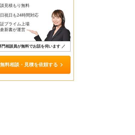
相談見積もり無料
日祝日も24時間対応
東証プライム上場
鎌倉新書が運営
専門相談員が無料でお話を伺います ／
chevron_right
無料相談・見積を依頼する