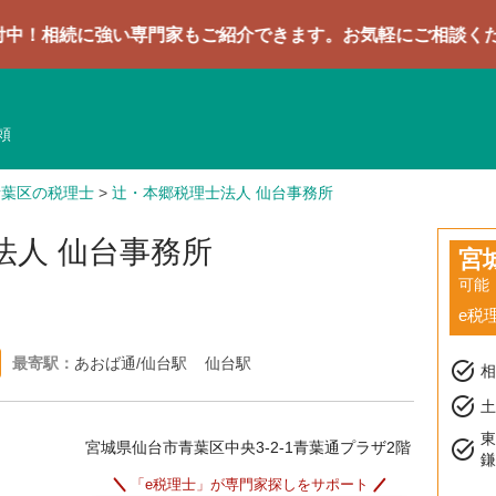
強い専門家もご紹介できます。お気軽にご相談ください
頼
青葉区の税理士
>
辻・本郷税理士法人 仙台事務所
法人 仙台事務所
宮
可能
e税
最寄駅：
あおば通/仙台駅
仙台駅
task_alt
task_alt
土
task_alt
宮城県仙台市青葉区中央3-2-1青葉通プラザ2階
「e税理士」が専門家探しをサポート