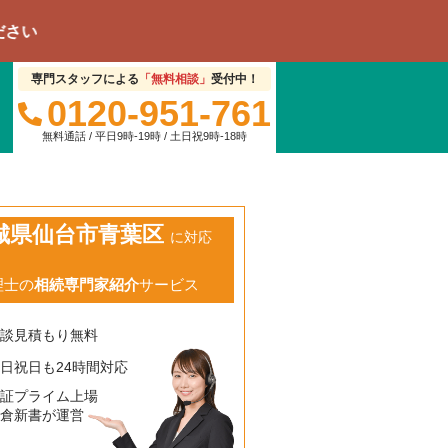
専門スタッフによる
「無料相談」
受付中！
0120-951-761
無料通話 / 平日9時-19時 / 土日祝9時-18時
城県仙台市青葉区
に対応
理士の
相続専門家紹介
サービス
相談見積もり無料
日祝日も24時間対応
東証プライム上場
鎌倉新書が運営