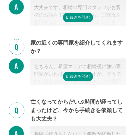
大丈夫です。相続の専門スタッフがお客
様のお話を丁寧に伺いながら、ご状況を
整理するところからお手伝いいたしま
す。まずはお気軽にご連絡ください。
家の近くの専門家を紹介してくれます
か？
もちろん、希望エリアに相続税に強い専
門家がいればご紹介可能ですが、そうで
ない場合は対応可能な近隣エリアの専門
家を紹介させて頂きます。
なぜなら、専門家選びで最も大切なの
亡くなってからだいぶ時間が経ってし
は、
自宅近くに事務所があるかではな
まったけど、今から手続きを依頼して
く、その士業が相続税に強いかどうか
だ
も大丈夫？
からです。
特に税理士にとって、相続は税理士試験
相続手続きをしないまま年数が経過した
の必修科目でないことから資格試験を取