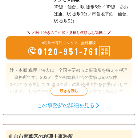
JR線「仙台」駅 徒歩5分／JR線「あお
ば通」駅 徒歩0分／市営地下鉄「仙台」
駅 徒歩5分
相続手続きのご相談・見積り依頼もお気軽に
e税理士専門スタッフに無料相談
0120-951-761
相談
無料
辻・本郷 税理士法人は、全国主要都市に事務所を構える税理
士事務所です。2025年度の相続税申告の実績は6,072件。
2013年から累計で26,000件以上の相続税申告をお手伝いして
います。 初めての相続で不安を感じている方でも安心して相
談できるよう、親身なサポートを心がけ、一人ひとり適切な
この事務所の詳細を見る
サービスを提供するために、小さなお悩みやご事情まできめ
遺産分割
生前贈与
相続税申告
細かく配慮しています。
相続税対策
訪問可
土日相談可
初回相談無料
オンライン面談可
仙台市青葉区の税理士事務所