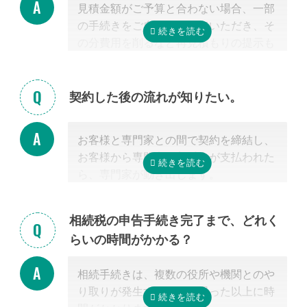
見積金額がご予算と合わない場合、一部
掲載中の弁護士一覧はこちら
の手続きをご自身で行っていただき、そ
の分費用を削るなど再見積もりの提示も
可能です。
見積を提示した専門家に直接相談がしづ
らい場合、弊社専門スタッフがお客様に
契約した後の流れが知りたい。
代わって先生と調整することもできます
ので、遠慮なくご相談ください。
お客様と専門家との間で契約を締結し、
お客様から専門家に着手金が支払われた
ら、専門家が動き出します。
お客様が専門家と会うのは最初の1回だ
けの場合が多く、契約後は電話・メー
相続税の申告手続き完了まで、どれく
ル・郵便などを使って進捗状況などの連
らいの時間がかかる？
絡を取り合う形になります。
基本的には、あとは専門家に任せておけ
相続手続きは、複数の役所や機関とのや
ば大丈夫ですので、ご安心ください。
り取りが発生するため、思った以上に時