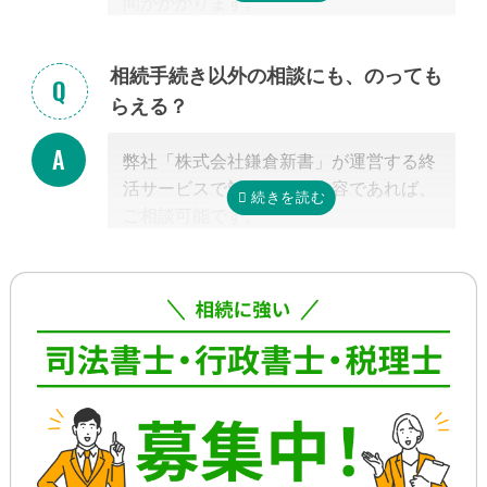
間がかかります。
手続きの内容によって異なりますが、戸
籍収集だけで1ヵ月以上かかる場合もあ
相続手続き以外の相談にも、のっても
り、専門家が効率よく進めたとしても一
らえる？
般的には全部で約3-4カ月かかると言わ
れています。
弊社「株式会社鎌倉新書」が運営する終
これに相続税申告が加わると、相談発生
活サービスで対応可能な内容であれば、
後10カ月以内に申告しなければならない
ご相談可能です。
ため、早めの動き出しが肝心です。
具体的には、相続した不動産の査定・売
もしご自分で全ての手続きをやろうとす
却支援、のこされた高齢のご家族の見守
る場合、平日昼間に何度も役所に行くな
り・介護支援、相続した財産の資産運用
どさらに時間がかかるので、専門家に任
のご相談、本位牌や法要・海洋散骨・お
せたほうが早く確実に手続きが進み、ス
墓など仏事に関するご相談などです。
トレスもなく安心でしょう。
詳しくは専門スタッフまでお問合せくだ
さい。