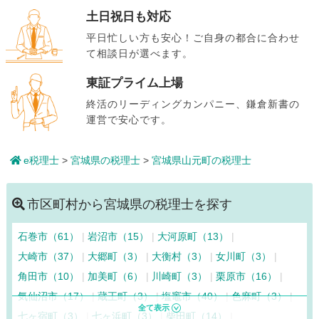
土日祝日も対応
平日忙しい方も安心！ご自身の都合に合わせ
て相談日が選べます。
東証プライム上場
終活のリーディングカンパニー、鎌倉新書の
運営で安心です。
e税理士
>
宮城県の税理士
>
宮城県山元町の税理士
市区町村から宮城県の税理士を探す
石巻市（61）
岩沼市（15）
大河原町（13）
大崎市（37）
大郷町（3）
大衡村（3）
女川町（3）
角田市（10）
加美町（6）
川崎町（3）
栗原市（16）
気仙沼市（17）
蔵王町（3）
塩竈市（40）
色麻町（3）
七ヶ宿町（3）
七ヶ浜町（3）
柴田町（14）