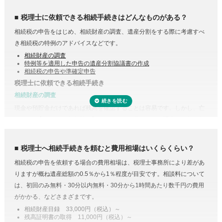
する必要はありません。
税理士に依頼できる相続手続きはどんなものがある？
相続税の申告をはじめ、相続財産の調査、遺産分割をする際に考慮すべ
き相続税の特例のアドバイスなどです。
相続財産の調査
特例等を適用した申告の遺産分割協議書の作成
相続税の申告や準確定申告
税理士に依頼できる相続手続き
相続財産の調査
現金や預貯金だけであれば残高を確認することは容易です。しかし、亡
くなった方がどこの銀行等に預けていたのか分からない場合は一行一行
調査する必要があります。
また、株式や貴金属、不動産などは評価をする必要があります。また、
税理士へ相続手続きを頼むと費用相場はいくらくらい？
財産調査と相続税申告は共通する書類が多いため、税理士に依頼するこ
受付時間 平日9:00–19:00 / 土日祝9:00–18:00
相続税の申告を依頼する場合の費用相場は、税理士事務所により差があ
とで合わせて収集・管理が可能になり、取り直しや多く取りすぎなどの
りますが概ね遺産総額の0.5％から1％程度が目安です。相談料について
手間・無駄が省けます。
は、初回のみ無料・30分以内無料・30分から1時間あたり数千円の費用
控除や特例を活用した遺産分割
がかかる、などさまざまです。
相続税には税額を抑えられる特例が多く用意されています。
相続財産目録 33,000円（税込）～
残高証明書の取得 11,000円（税込）～
例えば、配偶者が取得した正味の遺産額は、1億6,000万円と配偶者の法