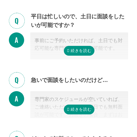
ゃる場合もご安心ください。
また専門家の事務所での面談、Zoom等
平日は忙しいので、土日に面談をした
を使ったオンライン面談にも対応可能で
いが可能ですか？
す。（一部士業を除く）
無料面談のお申し込み時に、弊社相談員
事前にご予約いただければ、土日でも対
までご希望の方法をお申し付けくださ
応可能な専門家のご紹介が可能です。
い。
急いで面談をしたいのだけど…
専門家のスケジュールが空いていれば、
ご連絡いただいた当日や翌日でも無料面
談が可能です。お急ぎの場合、まずはお
電話ください。