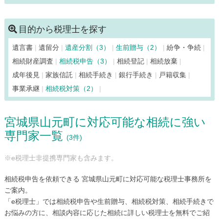
白石市（12）
仙台市青葉区（384）
仙台市泉区（110）
仙台市太白区（94）
仙台市宮城野区（100）
目的から税理士を探す
仙台市若林区（67）
大和町（5）
多賀城市（15）
遺言書
遺留分
遺産分割（3）
生前贈与（2）
紛争・争続
富谷市（6）
登米市（17）
名取市（21）
東松島市（8）
相続財産調査
相続税申告（3）
相続登記
相続放棄
松島町（5）
丸森町（4）
美里町（6）
南三陸町（3）
成年後見
家族信託
相続手続き
銀行手続き
戸籍収集
村田町（3）
山元町（3）
利府町（11）
涌谷町（3）
事業承継
相続税対策（2）
亘理町（10）
宮城県山元町に対応可能な相続に強い
専門家一覧
(3件)
※e税理士非提携専門家も含みます。
相続税申告を依頼できる 宮城県山元町に対応可能な税理士事務所を
ご案内。
「e税理士」では相続税申告や生前贈与、相続税対策、相続手続きで
お悩みの方に、相談内容に応じた相続に詳しい税理士を無料でご紹