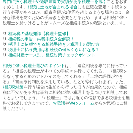
専門に扱う税理士や経験豊富で実績がある税理士を選ぶ
ことをおす
すめします。
相続に土地が含まれる場合
にも正確な査定・手続きを
行う必要があるほか、総資産額が1億円を超えるような場合には、余
分な課税を防ぐための手続きも必要となるため、まずは相続に強い
税理士を見つけることがスムーズな相続手続きの秘訣といえます。
🔰
相続税の基礎知識【税理士監修】
🔰
相続税の申告・納税手続き全解説！
🔰
税理士に依頼できる相続手続き／税理士の選び方
🔰
税理士に払う費用は相続税の何％くらいになる？
🔰
相続財産ケース別、相続対策チェックポイント
相続に強い税理士選びのポイント
は、「遺産相続を専門に行ってい
る」「担当の税理士がすべての手続きを行ってくれる」「相続税を
少なくするためのアドバイスをしてくれる」「土地の評価ができ
る」「書面添付制度を採用している」などが挙げられます。また、
相続税対策
を行う場合は生前から行ったほうが効果的なので、相続
税に不安がある方は事前に相続に強い税理士を見つけて相談してお
くとよいでしょう。「e税理士」ではお近くの信頼できる税理士を無
料でお探しできますので、
お電話
や
Webフォーム
からお気軽にご相
談ください。