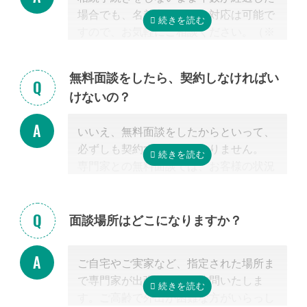
場合でも、名義変更などの対応は可能で
る時に選択していない人にとっては専門
すので、お気軽にご相談ください。（※
外となります。
相続放棄は対象外）
相続税を安くするためには、相続税申告
の実績の多い税理士に依頼することが最
無料面談をしたら、契約しなければい
も大切だと言えます。
けないの？
なお自宅から離れた専門家をご紹介した
場合でも、ご自宅やご自宅近くのカフェ
いいえ、無料面談をしたからといって、
等まで出張費無料で訪問可能ですのでご
必ずしも契約する必要はありません。
安心ください。
専門家との無料面談では、お客様の状況
に応じて、必要な手続きの内容を明らか
にし、依頼した場合の見積もりを無料で
提示させて頂きます。
面談場所はどこになりますか？
正式な手続き代行の契約をするまでは、
料金は発生しません。また面談後にしつ
ご自宅やご実家など、指定された場所ま
こく営業するようなことはありませんの
で専門家が出張費無料で訪問いたしま
でご安心ください。
す。ご高齢で外出が困難な方がいらっし