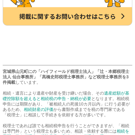
宮城県山元町にの「ハイフィールド税理士法人」「辻・本郷税理士
法人 仙台事務所」「髙橋史郎税理士事務所」など税理士事務所を3
件掲載
しています。
相続・遺言により遺産や財産を受け継いだ場合、その
遺産総額が基
礎控除額を超えると相続税の申告・納税が必要
となります。相続税
申告には期限があり、「被相続人の死後10カ月以内」に行う必要が
あるため、
相続財産の評価
から書類作成までを税の専門家である
「税理士」に相談して手続きを依頼する方が多いです。
税理士であれば誰でも相続税申告を行うことができますが、「相続
は専門外」という税理士も多いため、相談・依頼する際には
相続を