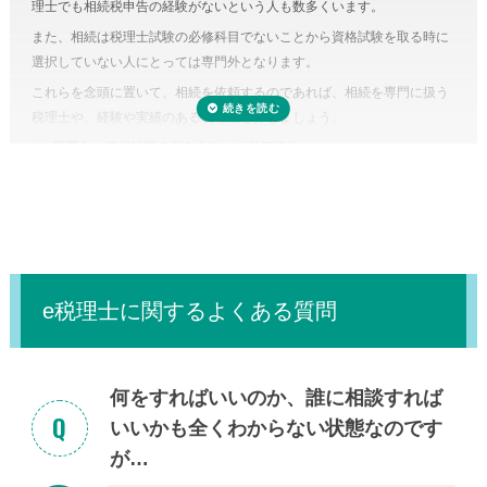
理士でも相続税申告の経験がないという人も数多くいます。
のです。また、たとえ単純な計算ミスだったとしても間違って申告して
また、相続は税理士試験の必修科目でないことから資格試験を取る時に
しまえば罰金のペナルティ対象になるおそれもあります。仮に税務調査
選択していない人にとっては専門外となります。
対象となった場合、税理士に立ち会ってもらうことも可能です。
これらを念頭に置いて、相続を依頼するのであれば、相続を専門に扱う
税理士に依頼しなくてもいい場合はある？
税理士や、経験や実績のある税理士を探しましょう。
正味の遺産額（相続税の課税の対象となる財産の合計額）が相続税の基
「
e税理士
」で相続税の悩みをスッキリ解決！
礎控除内（相続税の申告・納税が不要）であれば、税理士に依頼する必
要はありません。
e税理士に関するよくある質問
何をすればいいのか、誰に相談すれば
いいかも全くわからない状態なのです
が…