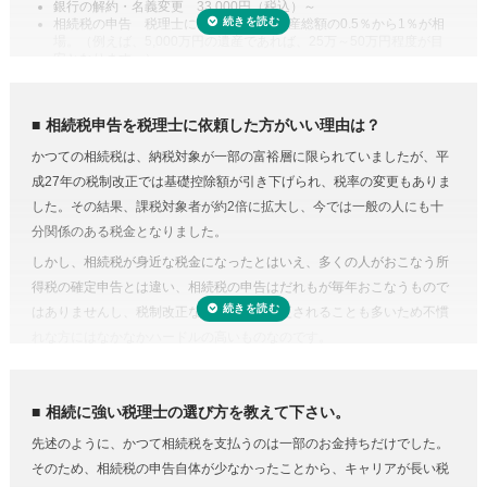
銀行の解約・名義変更 33,000円（税込）～
定相続分相当額を比較してどちらか大きい金額までは相続税がかからな
相続税の申告 税理士により差があり遺産総額の0.5％から1％が相
場。（例えば、5,000万円の遺産であれば、25万～50万円程度が目
い制度があります。また、二次相続と言われる近い将来の相続を見据え
安となります。）
て遺産分割をするという方法もあります。相続に強い税理士であれば、
専門家に依頼することは安心のためのコスト
こうした特例を活用した申告のための遺産分割協議書を作成できます。
人生で数回程度の相続税申告をするためだけに、相続税に関する調べも
相続税の申告や準確定申告
相続税申告を税理士に依頼した方がいい理由は？
のや資料集めに相当の時間と労力を費やすことを考えてみると、税金の
相続税には申告書の他、総額の計算書、生命保険・財産・債務の明細書
かつての相続税は、納税対象が一部の富裕層に限られていましたが、平
プロの税理士に頼むという選択肢がコストに見合うものだと納得がいく
など非常に多くの書類作成が必要となります。もちろん、相続人自身で
成27年の税制改正では基礎控除額が引き下げられ、税率の変更もありま
のではないでしょうか。
申告することもできますが、不動産や非上場株式などは財産の評価が難
した。その結果、課税対象者が約2倍に拡大し、今では一般の人にも十
費用が気になる方は、相続税申告の費用を複数の専門家にまとめて依頼
しく書類作成も煩雑なことから、税理士に依頼するのが一般的です。
分関係のある税金となりました。
できる「
相続費用見積ガイド
」をご利用ください。
準確定申告とは、亡くなった方の所得の確定と納税の手続きを相続人が
しかし、相続税が身近な税金になったとはいえ、多くの人がおこなう所
代わりにおこなうこと。準確定申告の対象となるのは1月1日から亡くな
得税の確定申告とは違い、相続税の申告はだれもが毎年おこなうもので
った日までの所得ですが、前年分も申告前であれば合わせて手続きをお
はありませんし、税制改正などで内容が変更されることも多いため不慣
こないます。亡くなった方が個人で事業をおこなっていたり不動産を賃
れな方にはなかなかハードルの高いものなのです。
貸していた場合など、相続人ではわからないことがあるときは税理士に
相続税にはさまざまな特例があり専門知識が必要
依頼するのが良いでしょう。
相続税にはさまざまな特例があります。それらを駆使すれば課税対象額
相続に強い税理士の選び方を教えて下さい。
を減らしたり、納税額を少なくできる可能性があります。
先述のように、かつて相続税を支払うのは一部のお金持ちだけでした。
しかし、どんな特例が使えるのかを知らない、または分からなければ、
そのため、相続税の申告自体が少なかったことから、キャリアが長い税
特例を活用しないまま申告していることすら気づかないこともありえる