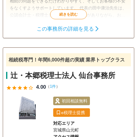
相続の問題をできるだけわかりやすく、そしてお客様の不安
をなくすようサポートしています。 代表の田中康治先生は、
公認会計士・税理士としての豊富な知識がありながら、お客
様に説明するときは、専門用語を使わず難しいことを極力わ
この事務所の詳細を見る
かりやすく伝えることが得意な方です。田中先生の同僚の方
遺産分割
生前贈与
相続税申告
が説明を聞いていても、その丁寧なお仕事に驚くといいま
相続税対策
す。相手の立場に立つことが何より大切だと考えているの
が、とても伝わってくるようです。
相続税専門！年間6,000件超の実績 業界トップクラス
辻・本郷税理士法人 仙台事務所
4.00
（
1件
）
star
star
star
star
star_outline
初回相談無料
e税理士提携
対応エリア
宮城県山元町
アクセス情報