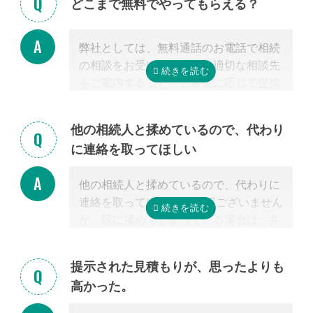
どこまで無料でやってもらえる？
弊社としては、無料通話のお電話で相続
の相談をお受けすること、適切な相談先
をご案内すること、ご希望に応じて提携
する行政書士・税理士との無料面談のセ
ッティングをするところまで無料で行っ
他の相続人と揉めているので、代わり
ています。
に連絡を取ってほしい
またご紹介した専門家については、面談
でお客様のご相談にのること、必要な相
他の相続人と揉めているので、代わりに
続手続きを明らかにすること、それに対
連絡を取ってほしい 申し訳ございません
するお見積りを提示するところまでは無
が、既に揉めてしまっている場合は、弁
料で行っています。
護士しか対応ができないため法律上ご紹
「自分で作成した書類が正しいかチェッ
介できません。 姉妹サイト「いい相続」
クしてほしい」といったご相談は、専門
提示された見積もりが、思ったよりも
に相談可能な弁護士が掲載されています
家の能力を使った実務に当たるため、無
高かった。
ので、お客様から弁護士事務所に直接ご
料面談の対象外です。詳しくは専門スタ
相談ください。
ッフまでご相談ください。