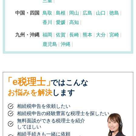
三重
中国・四国
鳥取
島根
岡山
広島
山口
徳島
香川
愛媛
高知
九州・沖縄
福岡
佐賀
長崎
熊本
大分
宮崎
鹿児島
沖縄
「e税理士」
ではこんな
お悩みを解決
します
相続税申告を依頼したい
相続税申告の経験豊富な税理士を探したい
無料面談ができる税理士を紹介
してほしい
相続手続きも一緒に依頼