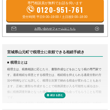
専門相談員が
無料
でお話を伺います
0120-951-761
お問い合わせフォームはこちら
宮城県山元町で税理士に依頼できる相続手続き
税理士とは
税理士は、税務相談に応じたり、書類作成などをおこなう税の専門家で
す。遺産相続を得意とする税理士は、相続税を抑えられる遺産分割の方
法や特例などにも詳しく、税理士次第で納める税金が変わることもあり
ます。正確に書類を作成することで税務調査が入る可能性も減るほか、
仮に税務調査対象となった場合、税理士に立ち会ってもらうことも可能
です。
なお、正味の遺産額（相続税の課税の対象となる財産の合計額）が相続
税の基礎控除内（相続税の申告・納税が不要）であれば、税理士に依頼