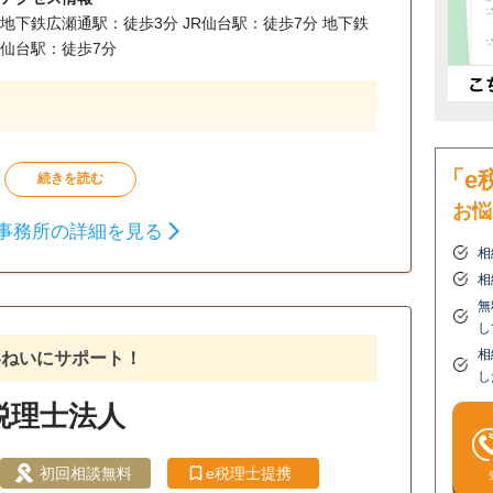
地下鉄広瀬通駅：徒歩3分 JR仙台駅：徒歩7分 地下鉄
仙台駅：徒歩7分
「e
お悩
事務所の詳細を見る
相
相
無
し
相
いねいにサポート！
し
税理士法人
初回相談無料
e税理士提携