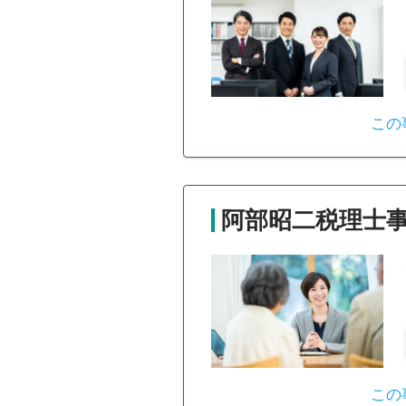
この
阿部昭二税理士
この