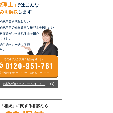
税理士」
ではこんな
みを解決
します
続税申告を依頼したい
続税申告の経験豊富な税理士を探したい
料面談ができる税理士を紹介
てほしい
続手続きも一緒に依頼
たい
専門相談員が
無料
でお話を伺います
0120-951-761
お問い合わせフォームはこちら
「相続」に関する相談なら
受付時間 平日9:00–19:00 / 土日祝9:00–18:00