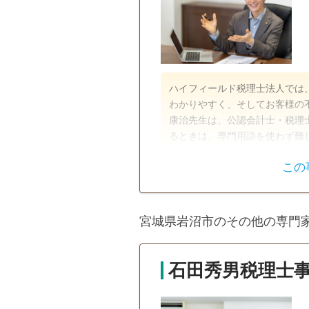
ハイフィールド税理士法人では
わかりやすく、そしてお客様の不安を
康治先生は、公認会計士・税理
るときは、専門用語を使わず難
す。田中先生の同僚の方が説明
この
す。相手の立場に立つことが何
遺産分割
生前贈与
うです。
宮城県岩沼市のその他の専門
石田秀男税理士