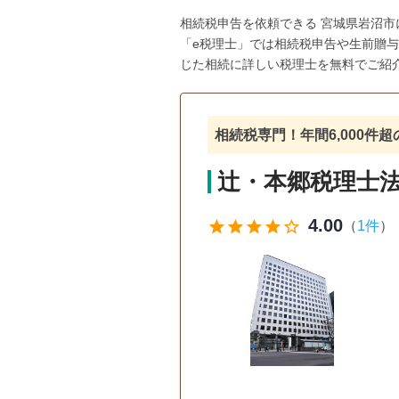
相続税申告を依頼できる 宮城県岩沼
「e税理士」では相続税申告や生前贈
じた相続に詳しい税理士を無料でご紹
相続税専門！年間6,000件
辻・本郷税理士法
4.00
star
star
star
star
star_outline
（
1件
）