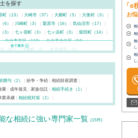
士を探す
「e
お悩
原町（13）
大崎市（37）
大郷町（3）
大衡村（3）
（6）
川崎町（3）
栗原市（16）
気仙沼市（17）
相
（3）
七ヶ宿町（3）
七ヶ浜町（3）
柴田町（14）
相
）
仙台市泉区（110）
仙台市太白区（94）
無
し
区（67）
大和町（5）
多賀城市（15）
相
（21）
東松島市（8）
松島町（5）
丸森町（4）
し
町（3）
山元町（3）
利府町（11）
涌谷町（3）
前贈与（2）
紛争・争続
相続財産調査
放棄
成年後見
家族信託
相続手続き（1）
事業承継
相続税対策（2）
能な相続に強い専門家一覧
(15件)