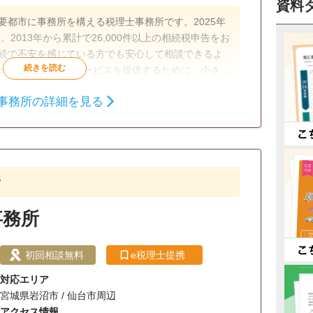
資料
要都市に事務所を構える税理士事務所です。2025年
。2013年から累計で26,000件以上の相続税申告をお
相続で不安を感じている方でも安心して相談できるよ
一人ひとり適切なサービスを提供するために、小さな
配慮しています。
事務所の詳細を見る
相続税申告
相続税対策
談無料
オンライン面談可
事務所面談可
所
事務所
初回相談無料
e税理士提携
対応エリア
宮城県岩沼市 / 仙台市周辺
アクセス情報