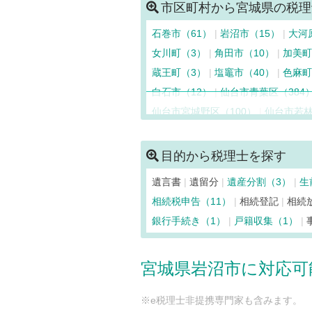
市区町村から宮城県の税理
石巻市（61）
岩沼市（15）
大河
女川町（3）
角田市（10）
加美町
蔵王町（3）
塩竈市（40）
色麻町
白石市（12）
仙台市青葉区（384
仙台市宮城野区（100）
仙台市若林
富谷市（6）
登米市（17）
名取市
美里町（6）
南三陸町（3）
村田
目的から税理士を探す
亘理町（10）
遺言書
遺留分
遺産分割（3）
生
相続税申告（11）
相続登記
相続
銀行手続き（1）
戸籍収集（1）
宮城県岩沼市に対応可
※e税理士非提携専門家も含みます。