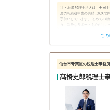
辻・本郷 税理士法人は、全国主
度の相続税申告の実績は6,072件
手伝いしています。 初めての
う、親身なサポートを心がけ、
お悩みやご事情まできめ細かく
この
遺産分割
生前贈与
訪問可
土日相談可
初回相
仙台市青葉区の税理士事務
髙橋史郎税理士