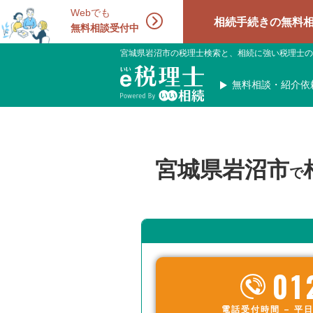
Webでも
相続手続きの無料相談受付中！
無料相談受付中
宮城県岩沼市の税理士検索と、相続に強い税理士の
無料相談・紹介依
宮城県岩沼市
で
01
電話受付時間 – 平日 9: