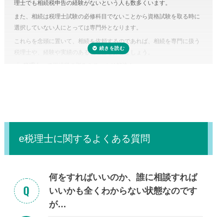
理士でも相続税申告の経験がないという人も数多くいます。
のです。また、たとえ単純な計算ミスだったとしても間違って申告して
また、相続は税理士試験の必修科目でないことから資格試験を取る時に
しまえば罰金のペナルティ対象になるおそれもあります。仮に税務調査
選択していない人にとっては専門外となります。
対象となった場合、税理士に立ち会ってもらうことも可能です。
これらを念頭に置いて、相続を依頼するのであれば、相続を専門に扱う
税理士に依頼しなくてもいい場合はある？
税理士や、経験や実績のある税理士を探しましょう。
正味の遺産額（相続税の課税の対象となる財産の合計額）が相続税の基
「
e税理士
」で相続税の悩みをスッキリ解決！
礎控除内（相続税の申告・納税が不要）であれば、税理士に依頼する必
要はありません。
e税理士に関するよくある質問
何をすればいいのか、誰に相談すれば
いいかも全くわからない状態なのです
が…