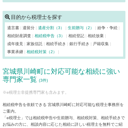
白石市（12）
仙台市青葉区（384）
仙台市泉区（110）
仙台市太白区（94）
仙台市宮城野区（100）
目的から税理士を探す
仙台市若林区（67）
大和町（5）
多賀城市（15）
遺言書
遺留分
遺産分割（3）
生前贈与（2）
紛争・争続
富谷市（6）
登米市（17）
名取市（21）
東松島市（8）
相続財産調査
相続税申告（3）
相続登記
相続放棄
松島町（5）
丸森町（4）
美里町（6）
南三陸町（3）
成年後見
家族信託
相続手続き
銀行手続き
戸籍収集
村田町（3）
山元町（3）
利府町（11）
涌谷町（3）
事業承継
相続税対策（2）
亘理町（10）
宮城県川崎町に対応可能な相続に強い
専門家一覧
(3件)
※e税理士非提携専門家も含みます。
相続税申告を依頼できる 宮城県川崎町に対応可能な税理士事務所を
ご案内。
「e税理士」では相続税申告や生前贈与、相続税対策、相続手続きで
お悩みの方に、相談内容に応じた相続に詳しい税理士を無料でご紹