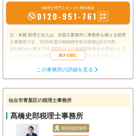
e税理士専門スタッフに無料相談
0120-951-761
相談
無料
辻・本郷 税理士法人は、全国主要都市に事務所を構える税理
士事務所です。2025年度の相続税申告の実績は6,072件。
2013年から累計で26,000件以上の相続税申告をお手伝いして
います。 初めての相続で不安を感じている方でも安心して相
談できるよう、親身なサポートを心がけ、一人ひとり適切な
この事務所の詳細を見る
サービスを提供するために、小さなお悩みやご事情まできめ
遺産分割
生前贈与
相続税申告
細かく配慮しています。
相続税対策
訪問可
土日相談可
初回相談無料
オンライン面談可
仙台市青葉区の税理士事務所
事務所面談可
髙橋史郎税理士事務所
初回相談無料