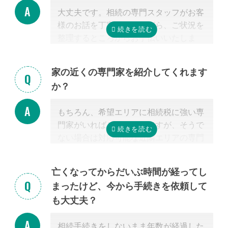
大丈夫です。相続の専門スタッフがお客
様のお話を丁寧に伺いながら、ご状況を
整理するところからお手伝いいたしま
す。まずはお気軽にご連絡ください。
家の近くの専門家を紹介してくれます
か？
もちろん、希望エリアに相続税に強い専
門家がいればご紹介可能ですが、そうで
ない場合は対応可能な近隣エリアの専門
家を紹介させて頂きます。
なぜなら、専門家選びで最も大切なの
亡くなってからだいぶ時間が経ってし
は、
自宅近くに事務所があるかではな
まったけど、今から手続きを依頼して
く、その士業が相続税に強いかどうか
だ
も大丈夫？
からです。
特に税理士にとって、相続は税理士試験
相続手続きをしないまま年数が経過した
の必修科目でないことから資格試験を取