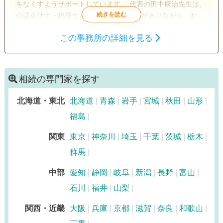
をなくすようサポートしています。 代表の田中康治先生は、
公認会計士・税理士としての豊富な知識がありながら、お客
様に説明するときは、専門用語を使わず難しいことを極力わ
この事務所の詳細を見る
かりやすく伝えることが得意な方です。田中先生の同僚の方
遺産分割
生前贈与
相続税申告
が説明を聞いていても、その丁寧なお仕事に驚くといいま
相続税対策
す。相手の立場に立つことが何より大切だと考えているの
が、とても伝わってくるようです。
相続の専門家を探す
北海道・東北
北海道
青森
岩手
宮城
秋田
山形
福島
関東
東京
神奈川
埼玉
千葉
茨城
栃木
群馬
中部
愛知
静岡
岐阜
新潟
長野
富山
石川
福井
山梨
関西・近畿
大阪
兵庫
京都
滋賀
奈良
和歌山