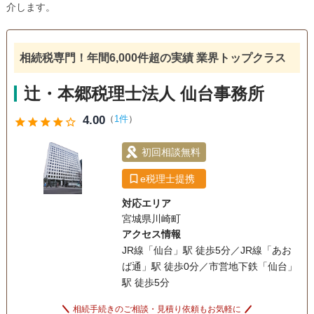
介します。
相続税専門！年間6,000件超の実績 業界トップクラス
辻・本郷税理士法人 仙台事務所
4.00
（
1件
）
star
star
star
star
star_outline
初回相談無料
e税理士提携
対応エリア
宮城県川崎町
アクセス情報
JR線「仙台」駅 徒歩5分／JR線「あお
ば通」駅 徒歩0分／市営地下鉄「仙台」
駅 徒歩5分
相続手続きのご相談・見積り依頼もお気軽に