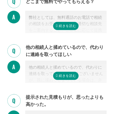
どこまで無料でやってもらえる？
弊社としては、無料通話のお電話で相続
の相談をお受けすること、適切な相談先
をご案内すること、ご希望に応じて提携
する行政書士・税理士との無料面談のセ
ッティングをするところまで無料で行っ
他の相続人と揉めているので、代わり
ています。
に連絡を取ってほしい
またご紹介した専門家については、面談
でお客様のご相談にのること、必要な相
他の相続人と揉めているので、代わりに
続手続きを明らかにすること、それに対
連絡を取ってほしい 申し訳ございません
するお見積りを提示するところまでは無
が、既に揉めてしまっている場合は、弁
料で行っています。
護士しか対応ができないため法律上ご紹
「自分で作成した書類が正しいかチェッ
介できません。 姉妹サイト「いい相続」
クしてほしい」といったご相談は、専門
提示された見積もりが、思ったよりも
に相談可能な弁護士が掲載されています
家の能力を使った実務に当たるため、無
高かった。
ので、お客様から弁護士事務所に直接ご
料面談の対象外です。詳しくは専門スタ
相談ください。
ッフまでご相談ください。