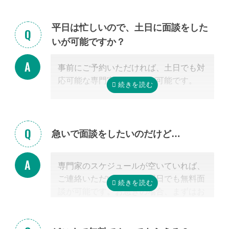
ゃる場合もご安心ください。
また専門家の事務所での面談、Zoom等
平日は忙しいので、土日に面談をした
を使ったオンライン面談にも対応可能で
いが可能ですか？
す。（一部士業を除く）
無料面談のお申し込み時に、弊社相談員
事前にご予約いただければ、土日でも対
までご希望の方法をお申し付けくださ
応可能な専門家のご紹介が可能です。
い。
急いで面談をしたいのだけど…
専門家のスケジュールが空いていれば、
ご連絡いただいた当日や翌日でも無料面
談が可能です。お急ぎの場合、まずはお
電話ください。