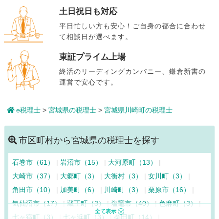
土日祝日も対応
平日忙しい方も安心！ご自身の都合に合わせ
て相談日が選べます。
東証プライム上場
終活のリーディングカンパニー、鎌倉新書の
運営で安心です。
e税理士
>
宮城県の税理士
>
宮城県川崎町の税理士
市区町村から宮城県の税理士を探す
石巻市（61）
岩沼市（15）
大河原町（13）
大崎市（37）
大郷町（3）
大衡村（3）
女川町（3）
角田市（10）
加美町（6）
川崎町（3）
栗原市（16）
気仙沼市（17）
蔵王町（3）
塩竈市（40）
色麻町（3）
七ヶ宿町（3）
七ヶ浜町（3）
柴田町（14）