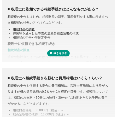
する必要はありません。
税理士に依頼できる相続手続きはどんなものがある？
相続税の申告をはじめ、相続財産の調査、遺産分割をする際に考慮すべ
き相続税の特例のアドバイスなどです。
相続財産の調査
特例等を適用した申告の遺産分割協議書の作成
相続税の申告や準確定申告
税理士に依頼できる相続手続き
相続財産の調査
現金や預貯金だけであれば残高を確認することは容易です。しかし、亡
くなった方がどこの銀行等に預けていたのか分からない場合は一行一行
調査する必要があります。
また、株式や貴金属、不動産などは評価をする必要があります。また、
税理士へ相続手続きを頼むと費用相場はいくらくらい？
財産調査と相続税申告は共通する書類が多いため、税理士に依頼するこ
受付時間 平日9:00–19:00 / 土日祝9:00–18:00
相続税の申告を依頼する場合の費用相場は、税理士事務所により差があ
とで合わせて収集・管理が可能になり、取り直しや多く取りすぎなどの
りますが概ね遺産総額の0.5％から1％程度が目安です。相談料について
手間・無駄が省けます。
は、初回のみ無料・30分以内無料・30分から1時間あたり数千円の費用
控除や特例を活用した遺産分割
がかかる、などさまざまです。
相続税には税額を抑えられる特例が多く用意されています。
相続財産目録 33,000円（税込）～
残高証明書の取得 11,000円（税込）～
例えば、配偶者が取得した正味の遺産額は、1億6,000万円と配偶者の法