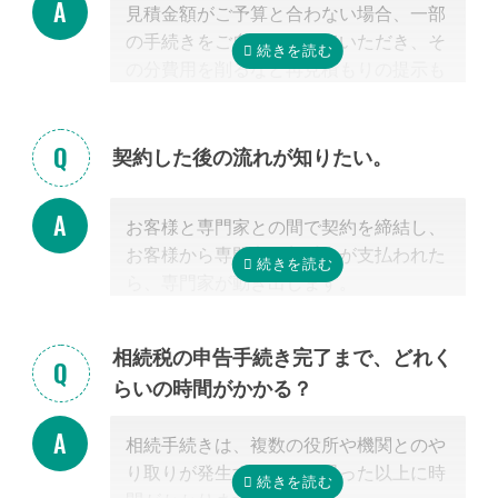
見積金額がご予算と合わない場合、一部
掲載中の弁護士一覧はこちら
の手続きをご自身で行っていただき、そ
の分費用を削るなど再見積もりの提示も
可能です。
見積を提示した専門家に直接相談がしづ
らい場合、弊社専門スタッフがお客様に
契約した後の流れが知りたい。
代わって先生と調整することもできます
ので、遠慮なくご相談ください。
お客様と専門家との間で契約を締結し、
お客様から専門家に着手金が支払われた
ら、専門家が動き出します。
お客様が専門家と会うのは最初の1回だ
けの場合が多く、契約後は電話・メー
相続税の申告手続き完了まで、どれく
ル・郵便などを使って進捗状況などの連
らいの時間がかかる？
絡を取り合う形になります。
基本的には、あとは専門家に任せておけ
相続手続きは、複数の役所や機関とのや
ば大丈夫ですので、ご安心ください。
り取りが発生するため、思った以上に時