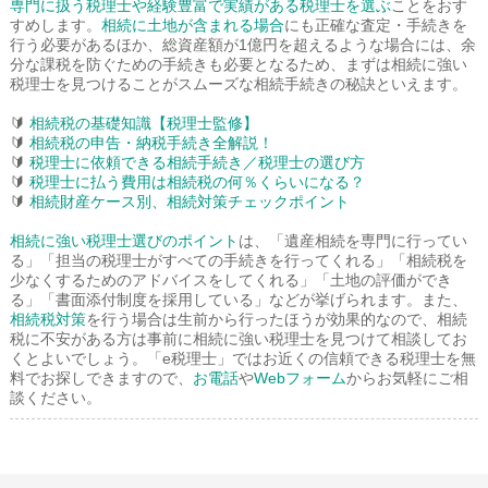
専門に扱う税理士や経験豊富で実績がある税理士を選ぶ
ことをおす
すめします。
相続に土地が含まれる場合
にも正確な査定・手続きを
行う必要があるほか、総資産額が1億円を超えるような場合には、余
分な課税を防ぐための手続きも必要となるため、まずは相続に強い
税理士を見つけることがスムーズな相続手続きの秘訣といえます。
🔰
相続税の基礎知識【税理士監修】
🔰
相続税の申告・納税手続き全解説！
🔰
税理士に依頼できる相続手続き／税理士の選び方
🔰
税理士に払う費用は相続税の何％くらいになる？
🔰
相続財産ケース別、相続対策チェックポイント
相続に強い税理士選びのポイント
は、「遺産相続を専門に行ってい
る」「担当の税理士がすべての手続きを行ってくれる」「相続税を
少なくするためのアドバイスをしてくれる」「土地の評価ができ
る」「書面添付制度を採用している」などが挙げられます。また、
相続税対策
を行う場合は生前から行ったほうが効果的なので、相続
税に不安がある方は事前に相続に強い税理士を見つけて相談してお
くとよいでしょう。「e税理士」ではお近くの信頼できる税理士を無
料でお探しできますので、
お電話
や
Webフォーム
からお気軽にご相
談ください。