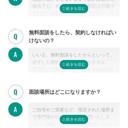
場合でも、名義変更などの対応は可能で
る時に選択していない人にとっては専門
すので、お気軽にご相談ください。（※
外となります。
相続放棄は対象外）
相続税を安くするためには、相続税申告
の実績の多い税理士に依頼することが最
無料面談をしたら、契約しなければい
も大切だと言えます。
けないの？
なお自宅から離れた専門家をご紹介した
場合でも、ご自宅やご自宅近くのカフェ
いいえ、無料面談をしたからといって、
等まで出張費無料で訪問可能ですのでご
必ずしも契約する必要はありません。
安心ください。
専門家との無料面談では、お客様の状況
に応じて、必要な手続きの内容を明らか
にし、依頼した場合の見積もりを無料で
提示させて頂きます。
面談場所はどこになりますか？
正式な手続き代行の契約をするまでは、
料金は発生しません。また面談後にしつ
ご自宅やご実家など、指定された場所ま
こく営業するようなことはありませんの
で専門家が出張費無料で訪問いたしま
でご安心ください。
す。ご高齢で外出が困難な方がいらっし