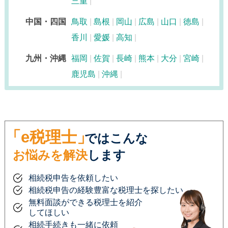
三重
中国・四国
鳥取
島根
岡山
広島
山口
徳島
香川
愛媛
高知
九州・沖縄
福岡
佐賀
長崎
熊本
大分
宮崎
鹿児島
沖縄
「e税理士」
ではこんな
お悩みを解決
します
相続税申告を依頼したい
相続税申告の経験豊富な税理士を探したい
無料面談ができる税理士を紹介
してほしい
相続手続きも一緒に依頼