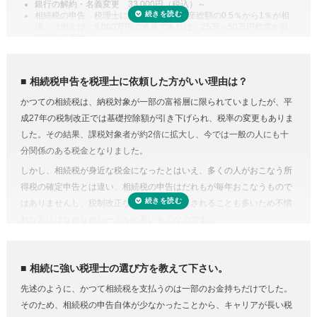
銀行の解約・名義変更 33,000円（税込）～
定相続分相当額を比較してどちらか大きい金額までは相続税がかからな
相続税の申告 税理士により差があり遺産総額の0.5％から1％が相
場。（例えば、5,000万円の遺産であれば、25万～50万円程度が目
い制度があります。また、二次相続と言われる近い将来の相続を見据え
安となります。）
て遺産分割をするという方法もあります。相続に強い税理士であれば、
専門家に依頼することは安心のためのコスト
こうした特例を活用した申告のための遺産分割協議書を作成できます。
人生で数回程度の相続税申告をするためだけに、相続税に関する調べも
相続税の申告や準確定申告
相続税申告を税理士に依頼した方がいい理由は？
のや資料集めに相当の時間と労力を費やすことを考えてみると、税金の
相続税には申告書の他、総額の計算書、生命保険・財産・債務の明細書
かつての相続税は、納税対象が一部の富裕層に限られていましたが、平
プロの税理士に頼むという選択肢がコストに見合うものだと納得がいく
など非常に多くの書類作成が必要となります。もちろん、相続人自身で
成27年の税制改正では基礎控除額が引き下げられ、税率の変更もありま
のではないでしょうか。
申告することもできますが、不動産や非上場株式などは財産の評価が難
した。その結果、課税対象者が約2倍に拡大し、今では一般の人にも十
費用が気になる方は、相続税申告の費用を複数の専門家にまとめて依頼
しく書類作成も煩雑なことから、税理士に依頼するのが一般的です。
分関係のある税金となりました。
できる「
相続費用見積ガイド
」をご利用ください。
準確定申告とは、亡くなった方の所得の確定と納税の手続きを相続人が
しかし、相続税が身近な税金になったとはいえ、多くの人がおこなう所
代わりにおこなうこと。準確定申告の対象となるのは1月1日から亡くな
得税の確定申告とは違い、相続税の申告はだれもが毎年おこなうもので
った日までの所得ですが、前年分も申告前であれば合わせて手続きをお
はありませんし、税制改正などで内容が変更されることも多いため不慣
こないます。亡くなった方が個人で事業をおこなっていたり不動産を賃
れな方にはなかなかハードルの高いものなのです。
貸していた場合など、相続人ではわからないことがあるときは税理士に
相続税にはさまざまな特例があり専門知識が必要
依頼するのが良いでしょう。
相続税にはさまざまな特例があります。それらを駆使すれば課税対象額
相続に強い税理士の選び方を教えて下さい。
を減らしたり、納税額を少なくできる可能性があります。
先述のように、かつて相続税を支払うのは一部のお金持ちだけでした。
しかし、どんな特例が使えるのかを知らない、または分からなければ、
そのため、相続税の申告自体が少なかったことから、キャリアが長い税
特例を活用しないまま申告していることすら気づかないこともありえる