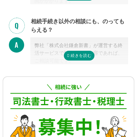
間がかかります。
手続きの内容によって異なりますが、戸
籍収集だけで1ヵ月以上かかる場合もあ
相続手続き以外の相談にも、のっても
り、専門家が効率よく進めたとしても一
らえる？
般的には全部で約3-4カ月かかると言わ
れています。
弊社「株式会社鎌倉新書」が運営する終
これに相続税申告が加わると、相談発生
活サービスで対応可能な内容であれば、
後10カ月以内に申告しなければならない
ご相談可能です。
ため、早めの動き出しが肝心です。
具体的には、相続した不動産の査定・売
もしご自分で全ての手続きをやろうとす
却支援、のこされた高齢のご家族の見守
る場合、平日昼間に何度も役所に行くな
り・介護支援、相続した財産の資産運用
どさらに時間がかかるので、専門家に任
のご相談、本位牌や法要・海洋散骨・お
せたほうが早く確実に手続きが進み、ス
墓など仏事に関するご相談などです。
トレスもなく安心でしょう。
詳しくは専門スタッフまでお問合せくだ
さい。