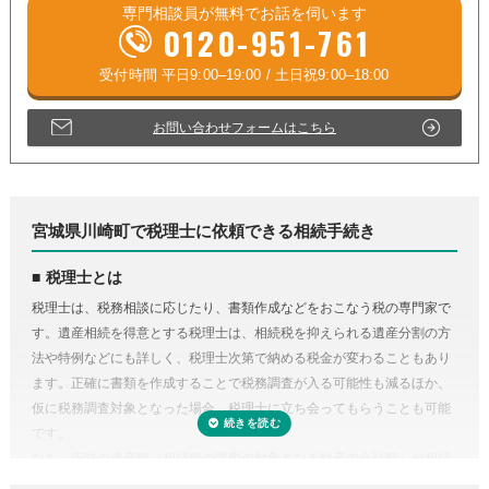
専門相談員が
無料
でお話を伺います
0120-951-761
お問い合わせフォームはこちら
宮城県川崎町で税理士に依頼できる相続手続き
税理士とは
税理士は、税務相談に応じたり、書類作成などをおこなう税の専門家で
す。遺産相続を得意とする税理士は、相続税を抑えられる遺産分割の方
法や特例などにも詳しく、税理士次第で納める税金が変わることもあり
ます。正確に書類を作成することで税務調査が入る可能性も減るほか、
仮に税務調査対象となった場合、税理士に立ち会ってもらうことも可能
です。
なお、正味の遺産額（相続税の課税の対象となる財産の合計額）が相続
税の基礎控除内（相続税の申告・納税が不要）であれば、税理士に依頼