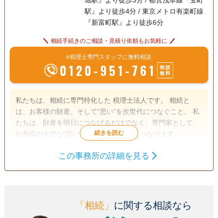
堀駅』より徒歩3分 / 都営浅草線『宝町
駅』より徒歩4分 / 東京メトロ有楽町線
『新富町駅』より徒歩6分
相続手続きのご相談・見積り依頼もお気軽に
e税理士専門スタッフに無料相談
0120-951-761
相談
無料
私たちは、相続に専門特化した 税理士法人です。 相続と
は、お客様の財産、そして“思い”を次世代につなぐこと。 私
たちは、財産を明日につなげるだけでなく、専門家として、
お客様の大切な“思い” も “幸せな明日” につなげます。
この事務所の詳細を見る
相続税申告
電話相談可
訪問可
女性スタッフ対応可
土日相談可
「相続」
に関する相談なら
初回相談無料
18時以降相談可
オンライン面談可