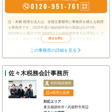
0120-951-761
相談
無料
辻・本郷 税理士法人は、全国主要都市に事務所を構える税理
士事務所です。2025年度の相続税申告の実績は6,072件。
2013年から累計で26,000件以上の相続税申告をお手伝いして
います。 初めての相続で不安を感じている方でも安心して相
談できるよう、親身なサポートを心がけ、一人ひとり適切な
この事務所の詳細を見る
サービスを提供するために、小さなお悩みやご事情まできめ
遺産分割
生前贈与
相続税申告
細かく配慮しています。
相続税対策
佐々木税務会計事務所
訪問可
土日相談可
初回相談無料
オンライン面談可
初回相談無料
e税理士提携
対応エリア
東京都調布市 / 武蔵野市周辺