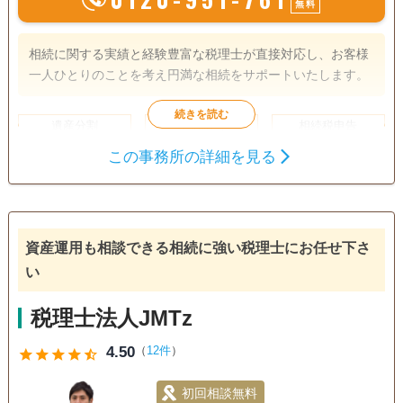
無料
相続に関する実績と経験豊富な税理士が直接対応し、お客様
一人ひとりのことを考え円満な相続をサポートいたします。
遺産分割
生前贈与
相続税申告
相続税対策
この事務所の詳細を見る
訪問可
土日相談可
初回相談無料
18時以降相談可
事務所面談可
資産運用も相談できる相続に強い税理士にお任せ下さ
い
税理士法人JMTz
4.50
（
12件
）
star
star
star
star
star_half
初回相談無料