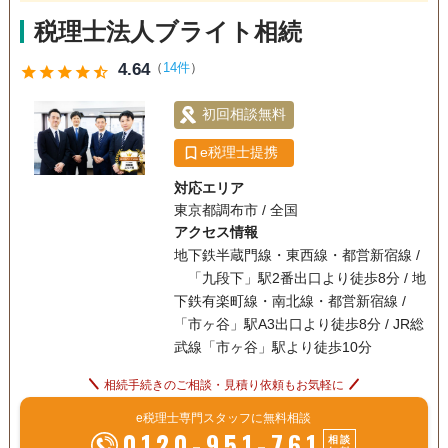
税理士法人ブライト相続
4.64
（
14件
）
star
star
star
star
star_half
初回相談無料
e税理士提携
対応エリア
東京都調布市 / 全国
アクセス情報
地下鉄半蔵門線・東西線・都営新宿線 /
「九段下」駅2番出口より徒歩8分 / 地
下鉄有楽町線・南北線・都営新宿線 /
「市ヶ谷」駅A3出口より徒歩8分 / JR総
武線「市ヶ谷」駅より徒歩10分
相続手続きのご相談・見積り依頼もお気軽に
e税理士専門スタッフに無料相談
0120-951-761
相談