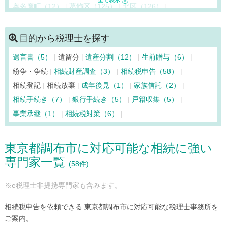
奥多摩町（12）
葛飾区（125）
北区（126）
清瀬市（24）
国立市（41）
神津島村（6）
江東区（125）
小金井市（43）
国分寺市（46）
目的から税理士を探す
小平市（49）
狛江市（26）
品川区（183）
遺言書（5）
遺留分
遺産分割（12）
生前贈与（6）
渋谷区（337）
新宿区（563）
杉並区（184）
紛争・争続
相続財産調査（3）
相続税申告（58）
墨田区（135）
世田谷区（170）
台東区（305）
相続登記
相続放棄
成年後見（1）
家族信託（2）
立川市（84）
多摩市（39）
中央区（562）
調布市（58）
相続手続き（7）
銀行手続き（5）
戸籍収集（5）
千代田区（700）
豊島区（365）
利島村（6）
事業承継（1）
相続税対策（6）
中野区（126）
新島村（6）
西東京市（49）
練馬区（152）
八王子市（130）
八丈島八丈町（7）
東京都調布市に対応可能な相続に強い
羽村市（24）
東久留米市（37）
東村山市（40）
専門家一覧
東大和市（32）
日野市（41）
日の出町（10）
(58件)
檜原村（10）
府中市（49）
福生市（23）
文京区（191）
※e税理士非提携専門家も含みます。
町田市（100）
御蔵島村（6）
瑞穂町（11）
三鷹市（46）
港区（488）
三宅島三宅村（6）
相続税申告を依頼できる 東京都調布市に対応可能な税理士事務所を
武蔵野市（92）
武蔵村山市（23）
目黒区（129）
ご案内。