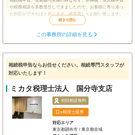
や税務相談を多数受任してきましたので、お客様に寄り添っ
た対応ができればと存じます。何卒宜しくお願い致します。
遺言書
遺産分割
相続税申告
この事務所の詳細を見る
成年後見
生前贈与（不動産名
義変更）
相続税申告ならお任せください。相続専門スタッフが
対応いたします！
ミカタ税理士法人 国分寺支店
初回相談無料
e税理士提携
対応エリア
東京都調布市 / 東京都全域