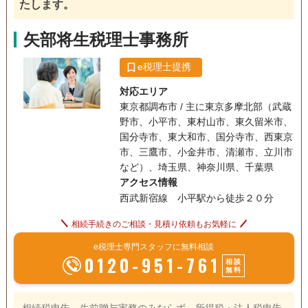
たします。
矢部将生税理士事務所
e税理士提携
対応エリア
東京都調布市 / 主に東京多摩北部（武蔵
野市、小平市、東村山市、東久留米市、
国分寺市、東大和市、国分寺市、西東京
市、三鷹市、小金井市、清瀬市、立川市
など）、埼玉県、神奈川県、千葉県
アクセス情報
西武新宿線 小平駅から徒歩２０分
相続手続きのご相談・見積り依頼もお気軽に
e税理士専門スタッフに無料相談
0120-951-761
相談
無料
相続税申告、生前贈与実務のみならず、所得税・法人税申告