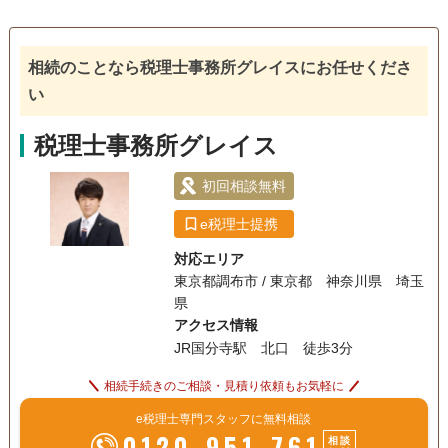
電話相談可
訪問可
土日相談可
初回相談無料
相続のことなら税理士事務所グレイスにお任せくださ
オンライン面談可
事務所面談可
い
税理士事務所グレイス
初回相談無料
e税理士提携
対応エリア
東京都調布市 / 東京都 神奈川県 埼玉
県
アクセス情報
JR国分寺駅 北口 徒歩3分
相続手続きのご相談・見積り依頼もお気軽に
e税理士専門スタッフに無料相談
0120-951-761
相談