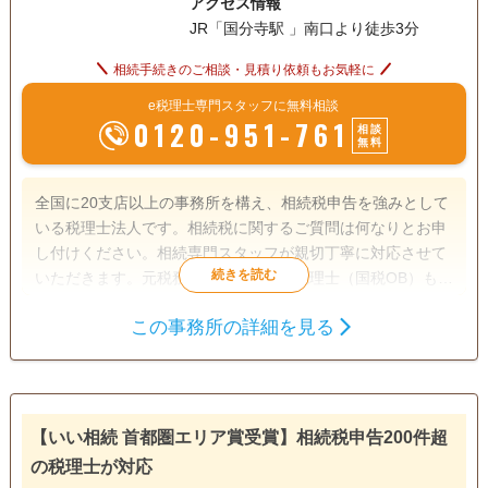
アクセス情報
JR「国分寺駅 」南口より徒歩3分
相続手続きのご相談・見積り依頼もお気軽に
e税理士専門スタッフに無料相談
0120-951-761
相談
無料
全国に20支店以上の事務所を構え、相続税申告を強みとして
いる税理士法人です。相続税に関するご質問は何なりとお申
し付けください。相続専門スタッフが親切丁寧に対応させて
いただきます。元税務署職員であった税理士（国税OB）も多
数在籍しており税務調査対策も万全です。
この事務所の詳細を見る
遺言書
相続税申告
相続手続き
電話相談可
訪問可
女性スタッフ対応可
土日相談可
【いい相続 首都圏エリア賞受賞】相続税申告200件超
初回相談無料
18時以降相談可
オンライン面談可
の税理士が対応
事務所面談可