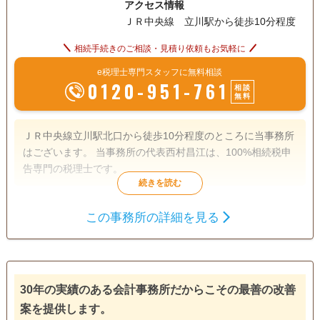
アクセス情報
ＪＲ中央線 立川駅から徒歩10分程度
相続手続きのご相談・見積り依頼もお気軽に
e税理士専門スタッフに無料相談
0120-951-761
相談
無料
ＪＲ中央線立川駅北口から徒歩10分程度のところに当事務所
はございます。 当事務所の代表西村昌江は、100%相続税申
告専門の税理士です。
遺産分割
相続財産調査
相続税申告
この事務所の詳細を見る
相続手続き
銀行手続き
戸籍収集
相続人調査
30年の実績のある会計事務所だからこその最善の改善
訪問可
女性スタッフ対応可
土日相談可
初回相談無料
案を提供します。
18時以降相談可
オンライン面談可
事務所面談可