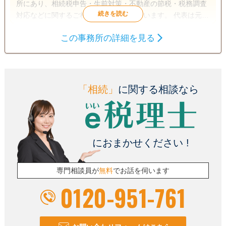
所にあり、相続税申告・生前対策・不動産の節税・税務調査
対応などに関するご相談を幅広く承っています。 代表は元国
税調査官として17年間勤務し、相続・不動産の調査専門部隊
この事務所の詳細を見る
に所属。これまでに1万件以上の相続税申告書をチェックし
遺言書
遺産分割
相続税申告
てきた経験と、税務署で路線価を作成していた知見を活か
家族信託
相続手続き
銀行手続き
し、評価や申告の“盲点”を見逃さず対応しています。 「税務
調査におびえる必要のない申告がしたい」「相続を丸ごと任
戸籍収集
事業承継
相続人調査
せられる専門家に頼みたい」「不動産の税金・悩みを解決し
「相続」
に関する相談なら
生前贈与（不動産名
てほしい」――そんな方に、安心してご相談いただける体制
義変更）
を整えています。 当事務所では、相続で誰も損をしない。誰
も争わない。誰も置いていかれない。そんな“後悔のない相
電話相談可
訪問可
土日相談可
初回相談無料
続”の実現をミッションとし、「相続のもったいないをゼロに
におまかせください !
する」ことを目指しています。 また、税理士の方向けには相
18時以降相談可
オンライン面談可
事務所面談可
続税実務のアドバイザーとして申告書のレビューや書面添付
の支援を、不動産会社の皆さまには譲渡・買換・賃貸など不
専門相談員が
無料
でお話を伺います
動産取引に関する税務アドバイスをご提供。相談者・取引
0120-951-761
先・地域の皆さまと共に、“安心と納得の相続”を届けるパー
トナーとして伴走します。 土日・夜間・オンライン対応も可
能です。小金井市を中心に、三鷹市・武蔵野市・府中市・調
布市・小平市・西東京市など多摩地域の皆さまに対応してお