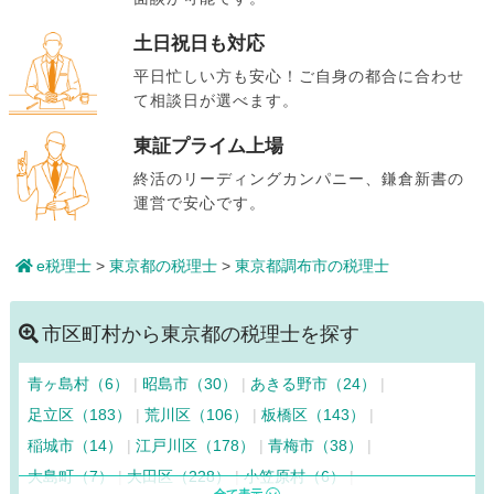
土日祝日も対応
平日忙しい方も安心！ご自身の都合に合わせ
て相談日が選べます。
東証プライム上場
終活のリーディングカンパニー、鎌倉新書の
運営で安心です。
e税理士
>
東京都の税理士
>
東京都調布市の税理士
市区町村から東京都の税理士を探す
青ヶ島村（6）
昭島市（30）
あきる野市（24）
足立区（183）
荒川区（106）
板橋区（143）
稲城市（14）
江戸川区（178）
青梅市（38）
大島町（7）
大田区（228）
小笠原村（6）