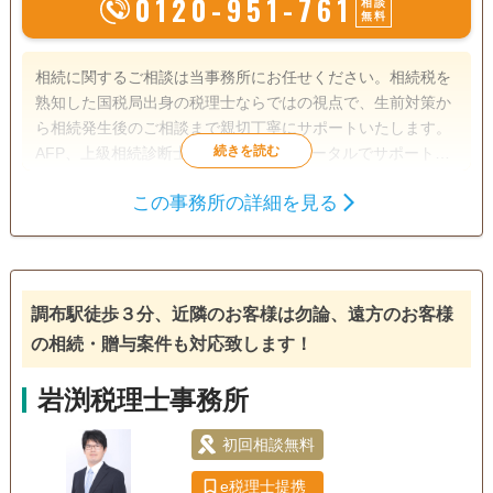
0120-951-761
相談
無料
相続に関するご相談は当事務所にお任せください。相続税を
熟知した国税局出身の税理士ならではの視点で、生前対策か
ら相続発生後のご相談まで親切丁寧にサポートいたします。
AFP、上級相続診断士の資格も活かしトータルでサポートい
たします。必要に応じて系列の司法書士、弁護士を紹介いた
この事務所の詳細を見る
します。 ”一点素心”をモットーに、お客様に寄り添った親切
遺産分割
生前贈与
相続税申告
丁寧な対応を心掛けております。 皆様の不安や疑問を一緒に
相続税対策
解決していきましょう。
電話相談可
訪問可
土日相談可
初回相談無料
調布駅徒歩３分、近隣のお客様は勿論、遠方のお客様
の相続・贈与案件も対応致します！
18時以降相談可
事務所面談可
岩渕税理士事務所
初回相談無料
e税理士提携