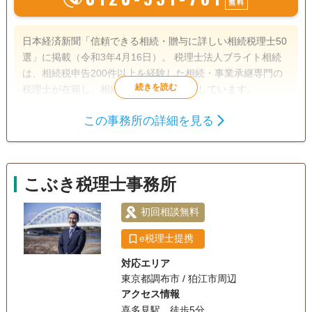
無料
日本経済新聞「信頼できる相続・贈与に詳しい相続税理士50
選」に掲載（令和3年4月16日）。 税理士法人ブライト相続
は、相続税申告200件以上を経験した相続・事業承継専門の
税理士が在籍し、相続税申告をお手伝いしています。
この事務所の詳細を見る
遺言書
遺産分割
生前贈与
相続財産調査
相続税申告
家族信託
相続税対策
こぶき税理士事務所
電話相談可
訪問可
女性スタッフ対応可
土日相談可
初回相談無料
初回相談無料
18時以降相談可
e税理士提携
対応エリア
東京都調布市 / 狛江市周辺
アクセス情報
喜多見駅 徒歩5分