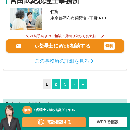
宮田武紀税理士事務所
住所
東京都調布市菊野台2丁目9-19
相続手続きのご相談・見積り依頼もお気軽に
e税理士にWeb相談する
無料
この事務所の詳細を見る
1
2
3
›
»
相続の専門家を探す
無料
e税理士 相続相談ダイヤル
北海道・東北
北海道
青森
岩手
宮城
秋田
山形
電話相談する
WEBで相談
福島