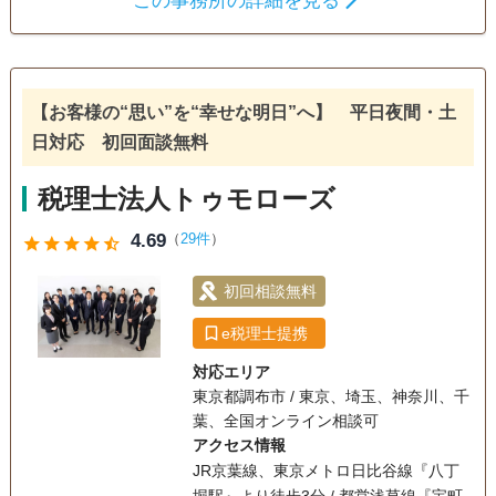
この事務所の詳細を見る
遺言書
遺産分割
生前贈与
相続財産調査
相続税申告
相続手続き
銀行手続き
戸籍収集
相続税対策
【お客様の“思い”を“幸せな明日”へ】 平日夜間・土
電話相談可
訪問可
土日相談可
初回相談無料
日対応 初回面談無料
18時以降相談可
オンライン面談可
事務所面談可
税理士法人トゥモローズ
4.69
（
29件
）
star
star
star
star
star_half
初回相談無料
e税理士提携
対応エリア
東京都調布市 / 東京、埼玉、神奈川、千
葉、全国オンライン相談可
アクセス情報
JR京葉線、東京メトロ日比谷線『八丁