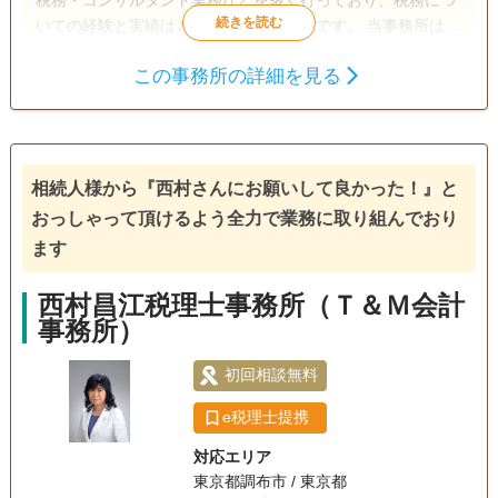
いての経験と実績はともに豊富な税理士です。 当事務所は、
東急池上線の御嶽山駅から徒歩4分とアクセスの良いロケー
この事務所の詳細を見る
ションにあります。 若手・女性スタッフもおり、和気あいあ
相続税申告
いとしたアットホームな雰囲気で、ご相談しやすい環境が整
っていると自負しております。 相続に限定しない総合型の税
電話相談可
訪問可
土日相談可
初回相談無料
理士事務所ですが、相続専門スタッフもおり、毎年数十件の
相続税申告を行っております。
相続人様から『西村さんにお願いして良かった！』と
18時以降相談可
オンライン面談可
事務所面談可
おっしゃって頂けるよう全力で業務に取り組んでおり
ます
西村昌江税理士事務所（Ｔ＆Ｍ会計
事務所）
初回相談無料
e税理士提携
対応エリア
東京都調布市 / 東京都