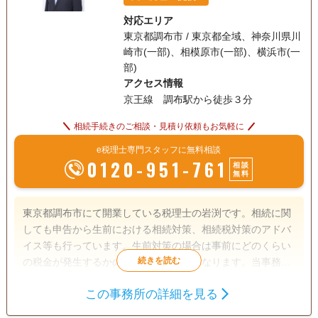
対応エリア
東京都調布市 / 東京都全域、神奈川県川
崎市(一部)、相模原市(一部)、横浜市(一
部)
アクセス情報
京王線 調布駅から徒歩３分
相続手続きのご相談・見積り依頼もお気軽に
e税理士専門スタッフに無料相談
0120-951-761
相談
無料
東京都調布市にて開業している税理士の岩渕です。相続に関
しても申告から生前における相続対策、相続税対策のアドバ
イス等も行っています。生前対策の場合は事前にどのくらい
の税金が発生するかの事前把握が大切になります。当事務所
では相続のシミュレーションからご依頼を受けておりますの
この事務所の詳細を見る
で現状把握がしたい等ご相談がありましたら是非一度お問い
相続税申告
相続手続き
合わせ頂ければと思います。