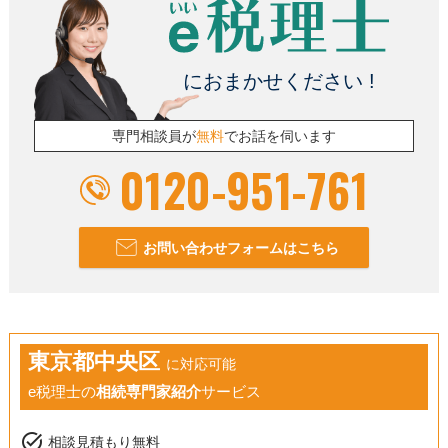
におまかせください !
専門相談員が
無料
でお話を伺います
0120-951-761
お問い合わせフォームはこちら
東京都中央区
に対応可能
e税理士の
相続専門家紹介
サービス
task_alt
相談見積もり無料