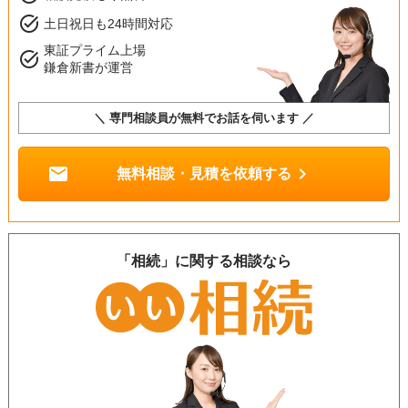
task_alt
土日祝日も24時間対応
東証プライム上場
task_alt
鎌倉新書が運営
＼ 専門相談員が無料でお話を伺います ／
mail
chevron_right
無料相談・見積を依頼する
「相続」に関する相談なら