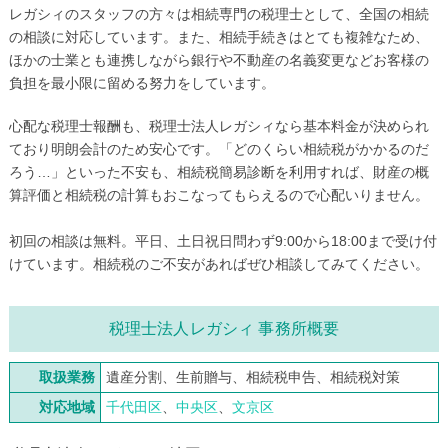
レガシィのスタッフの方々は相続専門の税理士として、全国の相続
の相談に対応しています。また、相続手続きはとても複雑なため、
ほかの士業とも連携しながら銀行や不動産の名義変更などお客様の
負担を最小限に留める努力をしています。
心配な税理士報酬も、税理士法人レガシィなら基本料金が決められ
ており明朗会計のため安心です。「どのくらい相続税がかかるのだ
ろう…」といった不安も、相続税簡易診断を利用すれば、財産の概
算評価と相続税の計算もおこなってもらえるので心配いりません。
初回の相談は無料。平日、土日祝日問わず9:00から18:00まで受け付
けています。相続税のご不安があればぜひ相談してみてください。
税理士法人レガシィ 事務所概要
取扱業務
遺産分割、生前贈与、相続税申告、相続税対策
対応地域
千代田区
、
中央区
、
文京区