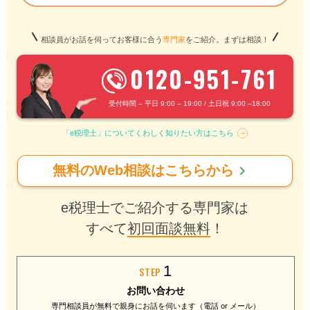
相談員がお話を伺ってお客様に合う
専門家
をご紹介。まずは相談！
0120-951-761
受付時間 – 平日 9:00 – 19:00 / 土日祝 9:00 –18:00
「e税理士」についてくわしく知りたい方はこちら
chevron_right
無料のWeb相談はこちらから
e税理士でご紹介する専門家は
すべて
初回面談無料
！
1
STEP
お問い合わせ
専門相談員が無料で
親身にお話を伺います
（電話 or メール）