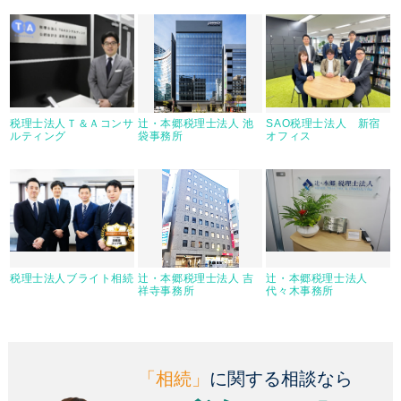
税理士法人Ｔ＆Ａコンサ
辻・本郷税理士法人 池
SAO税理士法人 新宿
ルティング
袋事務所
オフィス
税理士法人ブライト相続
辻・本郷税理士法人 吉
辻・本郷税理士法人
祥寺事務所
代々木事務所
「相続」
に関する相談なら