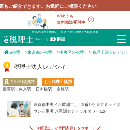
紹介できます。お気軽にご相談ください
Webでも
無料相談受付中
全国の税理士検索と、相続に強い税理士の無料紹介
e税理士
>
東京都の税理士
>
中央区の税理士
>
税理士法人レガシィ
税理士法人レガシィ
初回相談無料
e税理士提携
最寄駅：
東京駅
日本橋駅
京橋駅
東京都中央区八重洲二丁目2番1号 東京ミッドタ
ウン八重洲 八重洲セントラルタワー12F
「e税理士」が専門家探しをサポート