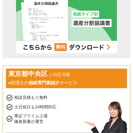
東京都中央区
に対応可能
e税理士の
相続専門家紹介
サービス
task_alt
相談見積もり無料
task_alt
土日祝日も24時間対応
東証プライム上場
task_alt
鎌倉新書が運営