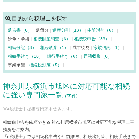
川崎市多摩区（81）
川崎市中原区（131）
川崎市宮前区（60）
清川村（6）
相模原市中央区（88）
目的から税理士を探す
相模原市緑区（43）
相模原市南区（83）
寒川町（12）
遺言書（6）
遺留分
遺産分割（13）
生前贈与（6）
座間市（43）
逗子市（33）
茅ヶ崎市（68）
中井町（7）
紛争・争続
相続財産調査（6）
相続税申告（33）
二宮町（12）
箱根町（7）
秦野市（36）
葉山町（24）
相続登記（3）
相続放棄（1）
成年後見
家族信託（1）
平塚市（103）
藤沢市（148）
松田町（9）
真鶴町（6）
相続手続き（10）
銀行手続き（6）
戸籍収集（6）
三浦市（33）
南足柄市（17）
山北町（6）
大和市（82）
事業承継
相続税対策（5）
湯河原町（15）
横須賀市（128）
横浜市青葉区（119）
横浜市旭区（55）
横浜市泉区（56）
横浜市磯子区（62）
神奈川県横浜市旭区に対応可能な相続
横浜市神奈川区（185）
横浜市金沢区（69）
に強い専門家一覧
横浜市港南区（97）
横浜市港北区（160）
(55件)
横浜市栄区（62）
横浜市瀬谷区（26）
※e税理士非提携専門家も含みます。
横浜市都筑区（62）
横浜市鶴見区（96）
横浜市戸塚区（98）
横浜市中区（423）
相続税申告を依頼できる 神奈川県横浜市旭区に対応可能な税理士事
横浜市西区（178）
横浜市保土ケ谷区（90）
務所をご案内。
「e税理士」では相続税申告や生前贈与、相続税対策、相続手続きで
横浜市緑区（71）
横浜市南区（134）