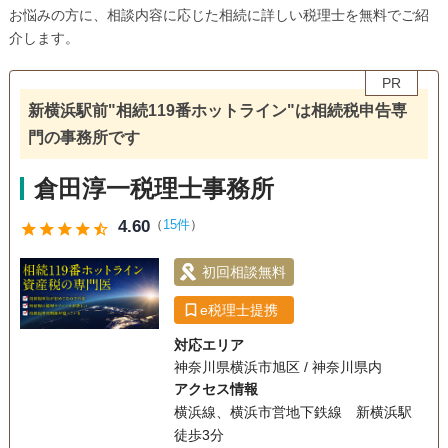
お悩みの方に、相談内容に応じた相続に詳しい税理士を無料でご紹
介します。
PR
新横浜駅前"相続119番ホットライン"は相続税申告専
門の事務所です
倉田淳一税理士事務所
4.60
（
15件
）
star
star
star
star
star_half
初回相談無料
e税理士提携
対応エリア
神奈川県横浜市旭区 / 神奈川県内
アクセス情報
横浜線、横浜市営地下鉄線 新横浜駅
徒歩3分