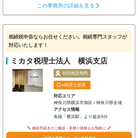
この事務所の詳細を見る
案させていただきます。 【対応地域】 東京都・神奈川県
遺産分割
生前贈与
相続税申告
【営業時間】 平日10:00～17:00 土日祝は事前予約で対応可
相続税対策
電話相談可
訪問可
土日相談可
18時以降相談可
相続税申告ならお任せください。相続専門スタッフが
対応いたします！
オンライン面談可
ミカタ税理士法人 横浜支店
初回相談無料
e税理士提携
対応エリア
神奈川県横浜市旭区 / 神奈川県全域
アクセス情報
各線「横浜駅」より徒歩5分
相続手続きのご相談・見積り依頼もお気軽に