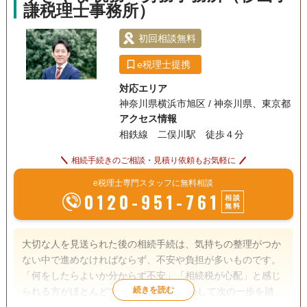
謙税理士事務所）
案件はお取り扱いしていません。
初回相談無料
e税理士提携
対応エリア
神奈川県横浜市旭区 / 神奈川県、東京都
アクセス情報
相鉄線 二俣川駅 徒歩４分
相続手続きのご相談・見積り依頼もお気軽に
e税理士専門スタッフに無料相談
0120-951-761
相談
無料
大切な人を見送られた後の相続手続は、気持ちの整理がつか
ない中で進めなければならず、不安や負担が多いものです。
「何をしたらよいか分からず不安」「相続税が心配」と感じ
られる方がほとんどです。 お客様が安心して次の一歩を踏み