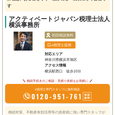
戸籍収集
相続人調査
生前贈与（不動産名
に関する最新の情報にも精通しており、お客様に適切なアド
義変更）
す
バイスを提供することができます。 弊所はお客様と密にコミ
ュニケーションを取り、お客様のニーズに合わせた最適な解
電話相談可
土日相談可
初回相談無料
18時以降相談可
アクティベートジャパン税理士法人
決策を提供することを目指しています。話しやすさ、実力、
横浜事務所
本物です。弊所のサービスはお客様のビジネスを効率的に運
事務所面談可
営し成長を促進するために必要なものです。 弊所は、「30年
初回相談無料
を超える経験を、あなたの味方に」をモットーに、「信頼
性、正確性、迅速性、そして親切さ」を大切にしています。
e税理士提携
それ故弊所が提供するサービスはお客様のビジネスにとって
対応エリア
不可欠なものであり、常にお客様の成功に貢献することを使
神奈川県横浜市旭区
命としています。
アクセス情報
横浜駅西口 徒歩10分
相続手続きのご相談・見積り依頼もお気軽に
e税理士専門スタッフに無料相談
0120-951-761
相談
無料
相続対策、不動産有効活用等の資産税に強い専門スタッフが