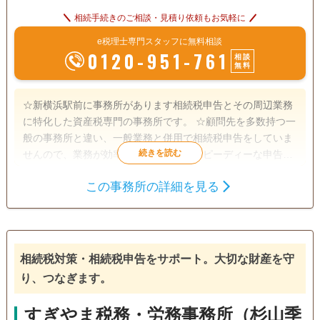
相続手続きのご相談・見積り依頼もお気軽に
e税理士専門スタッフに無料相談
0120-951-761
相談
無料
☆新横浜駅前に事務所があります相続税申告とその周辺業務
に特化した資産税専門の事務所です。 ☆顧問先を多数持つ一
般の事務所と違い、一般業務と併用で相続税申告をしていま
せんので、業務が効率化されており、スピーディーな申告を
行っています。 ☆所長は銀行出身で、宅地建物取引士資格も
この事務所の詳細を見る
有しますので、土地評価の見立てだけでなく、金融・保険の
遺産分割
生前贈与
相続財産調査
実務知識が豊富です。 ☆申告期限が迫っている申告にも頼り
相続税申告
相続手続き
銀行手続き
になる事務所です。 ☆仕事が忙しい方には土日や夜間の面談
行っていますし、webによるオンライン打ち合わせもしてい
戸籍収集
相続税対策
相続人調査
ます。 ☆税務調査対策に有効といわれている書面添付制度に
相続税対策・相続税申告をサポート。大切な財産を守
よる申告を行っていますし、複数の申告プランがありますの
電話相談可
訪問可
土日相談可
初回相談無料
り、つなぎます。
で、ご要望に沿った申告ができます。 ☆令和5年には相鉄線
が新横浜に乗り入れ東横線とも接続しますので、より一層便
18時以降相談可
オンライン面談可
事務所面談可
すぎやま税務・労務事務所（杉山季
利になります。 ☆事務所設立の趣旨に鑑み相続人間での係争