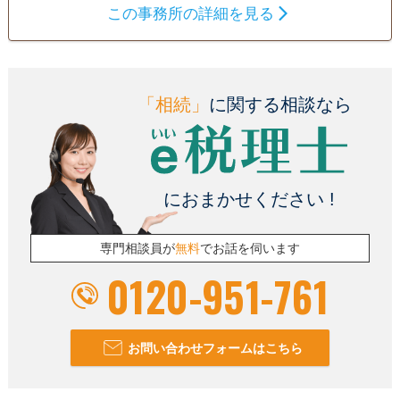
この事務所の詳細を見る
供しております。 お客様の対応は、原則、代表税理士が行っ
遺言書
遺産分割
相続財産調査
ておりますので、きめ細やかかつスピーディな対応が可能で
相続税申告
相続手続き
銀行手続き
す。 また、お客様先へのご訪問による相談だけでなく、オン
ラインツールを活用した相談も承っておりますので、ご希望
戸籍収集
相続人調査
生前贈与（不動産名
義変更）
の方法をお申し付けください。 初回相談は無料で行っており
「相続」
に関する相談なら
ますので、「まずはちょっと聞いてみたいんだけ
電話相談可
ど・・・。」というお客様も遠慮なくお問い合わせいただけ
訪問可
土日相談可
初回相談無料
ればと存じます。 ・申告期限が迫って焦っている・・・。
18時以降相談可
オンライン面談可
事務所面談可
・自分でやろうとして途中まではなんとかできたけど、土地
におまかせください !
の評価や申告書の書き方が分からず困っている・・・。 この
ようなお客様からのご相談も快く対応いたしますので、気軽
にお問合せいただければと存じます。 皆様からのお問い合わ
専門相談員が
無料
でお話を伺います
せを心よりお待ちしております。
0120-951-761
お問い合わせフォームはこちら