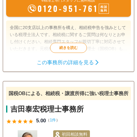
e税理士専門スタッフに無料相談
0120-951-761
相談
無料
全国に20支店以上の事務所を構え、相続税申告を強みとして
いる税理士法人です。相続税に関するご質問は何なりとお申
し付けください。相続専門スタッフが親切丁寧に対応させて
いただきます。元税務署職員であった税理士（国税OB）も多
数在籍しており税務調査対策も万全です。
この事務所の詳細を見る
遺言書
相続税申告
相続手続き
電話相談可
訪問可
女性スタッフ対応可
土日相談可
国税OBによる、相続税・譲渡所得に強い税理士事務所
初回相談無料
18時以降相談可
オンライン面談可
事務所面談可
吉田泰宏税理士事務所
5.00
（
1件
）
star
star
star
star
star
初回相談無料