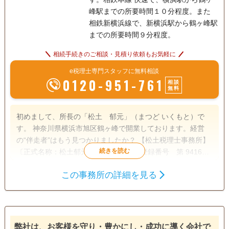
峰駅までの所要時間１０分程度。また
相鉄新横浜線で、新横浜駅から鶴ヶ峰駅
までの所要時間９分程度。
相続手続きのご相談・見積り依頼もお気軽に
e税理士専門スタッフに無料相談
0120-951-761
相談
無料
初めまして、所長の「松土 郁元」（まつど いくもと）で
す。 神奈川県横浜市旭区鶴ヶ峰で開業しております。経営
の“伴走者”はもう見つかりましたか？ 【松土税理士事務所】
〔正式名称：松土郁元税理士事務所〕(登録番号 第 94165
号 東京地方税理士会会員 保土ヶ谷支部所属)は、税務に
この事務所の詳細を見る
関する幅広い知識はもちろんのこと、学生の頃から不動産や
遺言書
遺産分割
相続財産調査
株式の長い運用実績をもつ私と私を取り巻くプロフェッショ
相続税申告
相続登記
相続放棄
ナル集団が運営する税理士事務所です。 弊所は法人や個人の
お客様に対して、税務申告や決算書作成、税務相談だけに留
家族信託
相続手続き
銀行手続き
まらず、幅広いサービスを提供しています。また税務や会計
弊社は、お客様を守り・豊かにし・成功に導く会社で