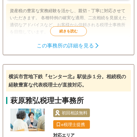
資産税の豊富な実務経験を活かし、親切・丁寧に対応させて
いただきます。 各種特例の確実な適用、二次相続を見据えた
適切なアドバイスなど、お客様から信頼される税理士事務所
を目指しています。
この事務所の詳細を見る
遺産分割
相続財産調査
相続税申告
相続手続き
銀行手続き
戸籍収集
相続人調査
横浜市営地下鉄『センター北』駅徒歩１分。相続税の
経験豊富な代表税理士が直接対応。
萩原雅弘税理士事務所
初回相談無料
e税理士提携
対応エリア