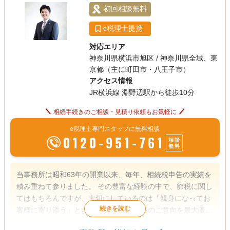
初回相談無料
e税理士提携
対応エリア
神奈川県横浜市旭区 / 神奈川県全域、東
京都（主に町田市・八王子市）
アクセス情報
JR横浜線 淵野辺駅から徒歩10分
相続手続きのご相談・見積り依頼もお気軽に
e税理士専門スタッフに無料相談
0120-951-761
相談
無料
当事務所は昭和63年の開業以来、毎年、相続税申告の実績を
積み重ねて参りました。 その豊富な経験の中で、節税に関し
てはもちろんですが、大切にしているのは「親身になってお
客様に寄り添う」という事です。 お客様のご意向を最大限に
尊重した上で、遺産分割案を複数作成し、遺産分割案毎の節