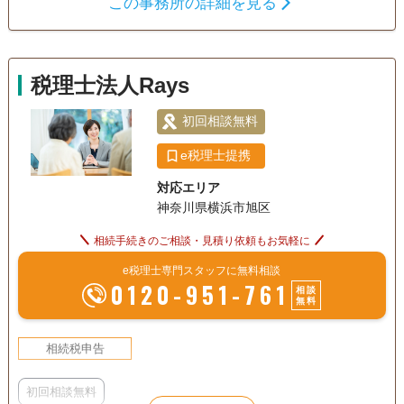
この事務所の詳細を見る
います。 お気軽に、ご連絡ください。
遺言書
相続税申告
相続人調査
土日相談可
初回相談無料
18時以降相談可
事務所面談可
税理士法人Rays
初回相談無料
e税理士提携
対応エリア
神奈川県横浜市旭区
相続手続きのご相談・見積り依頼もお気軽に
e税理士専門スタッフに無料相談
0120-951-761
相談
無料
相続税申告
初回相談無料