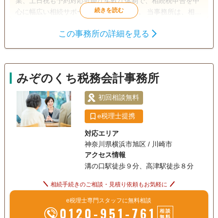
業、土日祝も予約対応可能な柔軟な体制で、相続税申告を中
心に幅広い相続サポートを行っています。 当事務所は、相続
税申告に精通した少数精鋭の税理士が在籍。障害を持つ相続
この事務所の詳細を見る
人がいる場合や、遺産分割が難航しているケースなど、複雑
遺産分割
相続財産調査
相続税申告
な相続案件にも豊富な経験をもって対応しています。また、
相続登記
生前贈与（不動産名
弁護士や司法書士など隣接士業とも連携しており、登記や年
義変更）
金手続きなど、相続に伴う煩雑な業務をワンストップでサポ
みぞのくち税務会計事務所
ートできるのも強みです。
電話相談可
訪問可
土日相談可
初回相談無料
初回相談無料
18時以降相談可
オンライン面談可
事務所面談可
e税理士提携
対応エリア
神奈川県横浜市旭区 / 川崎市
アクセス情報
溝の口駅徒歩９分、高津駅徒歩８分
相続手続きのご相談・見積り依頼もお気軽に
e税理士専門スタッフに無料相談
0120-951-761
相談
無料