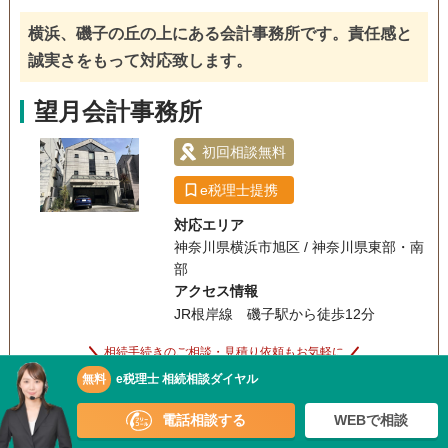
横浜、磯子の丘の上にある会計事務所です。責任感と
オンライン面談可
事務所面談可
誠実さをもって対応致します。
望月会計事務所
初回相談無料
e税理士提携
対応エリア
神奈川県横浜市旭区 / 神奈川県東部・南
部
アクセス情報
JR根岸線 磯子駅から徒歩12分
相続手続きのご相談・見積り依頼もお気軽に
無料
e税理士 相続相談ダイヤル
e税理士専門スタッフに無料相談
0120-951-761
相談
電話相談する
WEBで相談
無料