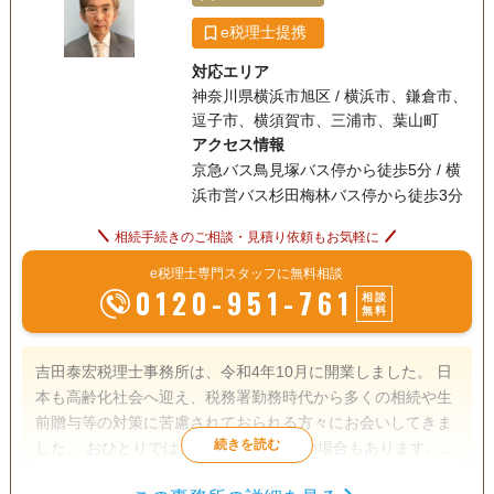
e税理士提携
対応エリア
神奈川県横浜市旭区 / 横浜市、鎌倉市、
逗子市、横須賀市、三浦市、葉山町
アクセス情報
京急バス鳥見塚バス停から徒歩5分 / 横
浜市営バス杉田梅林バス停から徒歩3分
相続手続きのご相談・見積り依頼もお気軽に
e税理士専門スタッフに無料相談
0120-951-761
相談
無料
吉田泰宏税理士事務所は、令和4年10月に開業しました。 日
本も高齢化社会へ迎え、税務署勤務時代から多くの相続や生
前贈与等の対策に苦慮されておられる方々にお会いしてきま
した。 おひとりでは、中々解決が難しい場合もあります。
そのような時、お客様のニーズに沿ってお役に立ちたいと思