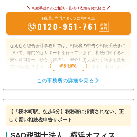
相続手続きのご相談・見積り依頼もお気軽に
e税理士専門スタッフに無料相談
0120-951-761
相談
無料
なえむら総合会計事務所では、相続税の申告や相続手続きに
ついて、専門的なサポートを行っています。相続に関する不
安や疑問を一つひとつ解決し、安心して大切な手続きを任せ
ていただけるよう、心を込めてお手伝いします。 私たちは、
税理士としての豊富な経験を活かし、相続税の申告だけでな
この事務所の詳細を見る
く、遺産分割や納税資金の準備など、相続に関わる全ての手
相続税申告
相続手続き
続きをサポートします。複雑な手続きも丁寧にご説明し、お
客様が安心できるように進めますので、初めての方でもご安
電話相談可
訪問可
女性スタッフ対応可
土日相談可
心ください。 また、事業をお持ちの方には、事業承継のサポ
ートも行っています。大切な会社を次の世代へ引き継ぐため
【「桜木町駅」徒歩5分】税務署に指摘されない、正
初回相談無料
18時以降相談可
オンライン面談可
のアドバイスを提供し、税務面からもしっかりとサポートい
しく賢い相続税申告サポート
たします。 どんな小さな質問でもお気軽にご相談いただけま
事務所面談可
す。相続税申告のご依頼や、その他相続に関するお悩みがあ
SAO税理士法人 横浜オフィス
れば、ぜひ当事務所にご連絡ください。初回のご相談は無料