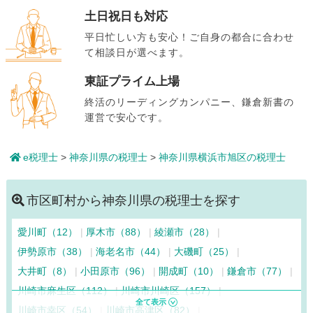
土日祝日も対応
平日忙しい方も安心！ご自身の都合に合わせ
て相談日が選べます。
東証プライム上場
終活のリーディングカンパニー、鎌倉新書の
運営で安心です。
e税理士
>
神奈川県の税理士
>
神奈川県横浜市旭区の税理士
市区町村から神奈川県の税理士を探す
愛川町（12）
厚木市（88）
綾瀬市（28）
伊勢原市（38）
海老名市（44）
大磯町（25）
大井町（8）
小田原市（96）
開成町（10）
鎌倉市（77）
川崎市麻生区（112）
川崎市川崎区（157）
川崎市幸区（54）
川崎市高津区（82）