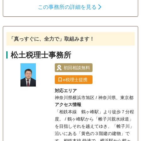
出せるように、それぞれの状況に寄り添いながら、スムーズ
この事務所の詳細を見る
な相続税申告を支援します。 また、生前対策では、相続税の
遺産分割
相続財産調査
相続税申告
試算や贈与・遺言・不動産の整理・保険活用などを通じて、
相続手続き
トラブルを未然に防ぎ、ご家族の安心をつなぐサポートをし
ます。
訪問可
土日相談可
初回相談無料
18時以降相談可
「真っすぐに、全力で」取組みます！
オンライン面談可
事務所面談可
松土税理士事務所
初回相談無料
e税理士提携
対応エリア
神奈川県横浜市旭区 / 神奈川県、東京都
アクセス情報
「相鉄本線 鶴ヶ峰駅」より徒歩７分程
度。 / 鶴ヶ峰駅から「帷子川親水緑道」
を目指しそれを越えてゆき、「帷子川」
沿いにある「黄色の３階建の建物」で
す。相鉄本線 快速で、横浜駅から鶴ヶ