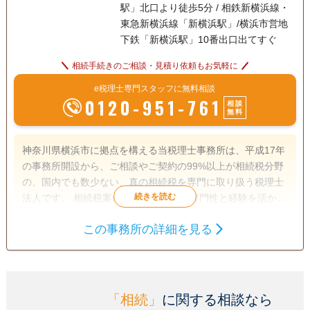
駅」北口より徒歩5分 / 相鉄新横浜線・
東急新横浜線「新横浜駅」/横浜市営地
下鉄「新横浜駅」10番出口出てすぐ
相続手続きのご相談・見積り依頼もお気軽に
e税理士専門スタッフに無料相談
0120-951-761
相談
無料
神奈川県横浜市に拠点を構える当税理士事務所は、平成17年
の事務所開設から、ご相談やご契約の99%以上が相続税分野
の、国内でも数少ない、真の相続税を専門に取り扱う税理士
法人です。 相続税案件であれば、その専門性と経験を活かし
て日本全国、ご相談内容に関わらず総合的に対応していま
この事務所の詳細を見る
す。 正確な土地評価と税務署との交渉力を強みに、1,877件
遺産分割
生前贈与
相続税申告
以上（令和4年5月9日現在）もの相続税を取り戻し、日本で
相続税対策
最も相続税の還付に成功してきた実績があります。 【対応地
域】全国対応 【営業時間】平日・土日：9:00～18:00(定休
電話相談可
日：祝祭日)
訪問可
女性スタッフ対応可
土日相談可
「相続」
に関する相談なら