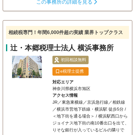
この事務所の詳細を見る
税額や納税額をわかりやすくお伝えします。 また、相続税の
遺言書
遺産分割
相続税申告
申告に関する「遺産分割協議書」の作成や相続登記などの手
相続手続き
続きも、他士業とのネットワークですべて解決します。 どう
ぞお気軽にご連絡お待ちしております。
電話相談可
訪問可
女性スタッフ対応可
土日相談可
相続税専門！年間6,000件超の実績 業界トップクラス
初回相談無料
18時以降相談可
オンライン面談可
辻・本郷税理士法人 横浜事務所
事務所面談可
初回相談無料
e税理士提携
対応エリア
神奈川県横浜市旭区
アクセス情報
JR／東急東横線／京浜急行線／相鉄線
／横浜市営地下鉄線・横浜駅 徒歩5分 /
＜地下街を通る場合＞ / 横浜駅西口から
ジョイナス地下街の南10番出口を出て、
りそな銀行が入っているビルの隣りで