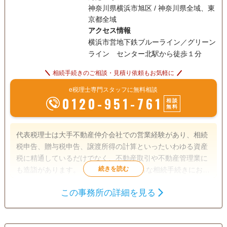
神奈川県横浜市旭区 / 神奈川県全域、東
京都全域
アクセス情報
横浜市営地下鉄ブルーライン／グリーン
ライン センター北駅から徒歩１分
相続手続きのご相談・見積り依頼もお気軽に
e税理士専門スタッフに無料相談
0120-951-761
相談
無料
代表税理士は大手不動産仲介会社での営業経験があり、相続
税申告、贈与税申告、譲渡所得の計算といったいわゆる資産
税に精通しているだけでなく、不動産取引や不動産管理業に
も造詣があります。 １度きりになりがちな相続手続きにおい
て、相続人の方が相続で承継された財産を将来に渡って有効
この事務所の詳細を見る
活用できる一助となれるよう、先々を見据えた対応を心がけ
相続税申告
ています。
訪問可
土日相談可
初回相談無料
18時以降相談可