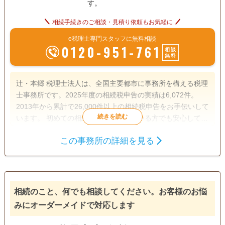
す。
相続手続きのご相談・見積り依頼もお気軽に
e税理士専門スタッフに無料相談
0120-951-761
相談
無料
辻・本郷 税理士法人は、全国主要都市に事務所を構える税理
士事務所です。2025年度の相続税申告の実績は6,072件。
2013年から累計で26,000件以上の相続税申告をお手伝いして
います。 初めての相続で不安を感じている方でも安心して相
談できるよう、親身なサポートを心がけ、一人ひとり適切な
この事務所の詳細を見る
サービスを提供するために、小さなお悩みやご事情まできめ
遺産分割
生前贈与
相続税申告
細かく配慮しています。
相続税対策
訪問可
土日相談可
初回相談無料
オンライン面談可
相続のこと、何でも相談してください。お客様のお悩
みにオーダーメイドで対応します
事務所面談可