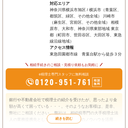
対応エリア
神奈川県横浜市旭区 / 横浜市（青葉区、
都筑区、緑区、その他全域） 川崎市
（麻生区、宮前区、その他全域） 相模
原市、大和市、神奈川県東部地域 東京
都（町田市、世田谷区、大田区等、東急
線沿線地域）
アクセス情報
東急田園都市線 青葉台駅から徒歩３分
相続手続きのご相談・見積り依頼もお気軽に
e税理士専門スタッフに無料相談
0120-951-761
相談
無料
銀行や不動産会社で税理士の紹介を受けたが、思ったより金
額が高くて困っている・・・。そのようなお客様は、是非、
弊社にご相談ください。 弊社は、相続税専門の大手税理士法
人の業務提携先として、大手税理士法人のノウハウを活用し
ながら、高品質でリーズナブルな相続税の申告サービスを提