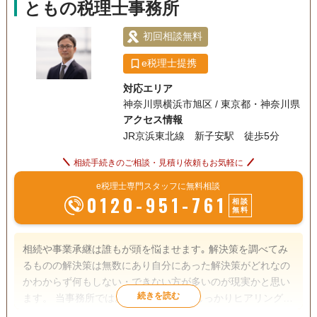
ともの税理士事務所
初回相談無料
e税理士提携
対応エリア
神奈川県横浜市旭区 / 東京都・神奈川県
アクセス情報
JR京浜東北線 新子安駅 徒歩5分
相続手続きのご相談・見積り依頼もお気軽に
e税理士専門スタッフに無料相談
0120-951-761
相談
無料
相続や事業承継は誰もが頭を悩ませます｡ 解決策を調べてみ
るものの解決策は無数にあり自分にあった解決策がどれなの
かわからず何もしない・できない方が多いのが現実かと思い
ます。 当事務所ではお客様のご状況をしっかりヒアリングし
たうえでお客様にとって最適な対策をオーダーメイドでご提