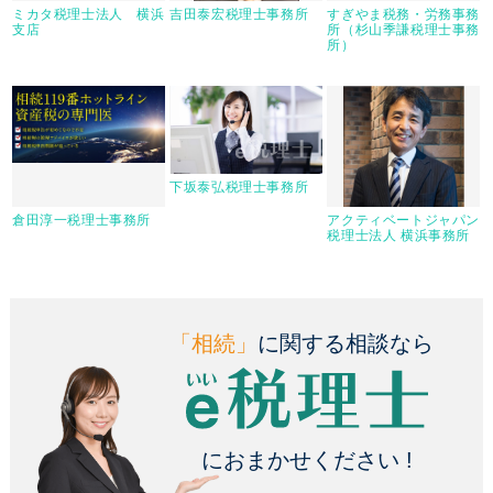
ミカタ税理士法人 横浜
吉田泰宏税理士事務所
すぎやま税務・労務事務
支店
所（杉山季謙税理士事務
所）
下坂泰弘税理士事務所
倉田淳一税理士事務所
アクティベートジャパン
税理士法人 横浜事務所
「相続」
に関する相談なら
におまかせください !