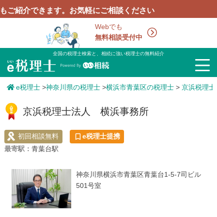
介できます。お気軽にご相談ください
Webでも
無料相談受付中
全国の税理士検索と、相続に強い税理士の無料紹介
e税理士
>
神奈川県の税理士
>
横浜市青葉区の税理士
>
京浜税理士
京浜税理士法人 横浜事務所
初回相談無料
e税理士提携
最寄駅：
青葉台駅
神奈川県横浜市青葉区青葉台1-5-7司ビル
501号室