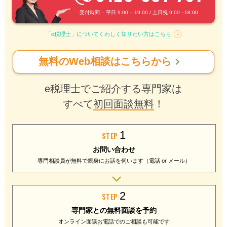
受付時間 – 平日 9:00 – 19:00 / 土日祝 9:00 –18:00
「e税理士」についてくわしく知りたい方はこちら
chevron_right
無料のWeb相談はこちらから
e税理士でご紹介する専門家は
すべて
初回面談無料
！
1
STEP
お問い合わせ
専門相談員が無料で
親身にお話を伺います
（電話 or メール）
2
STEP
専門家との
無料面談を予約
オンライン面談
お電話でのご相談
も可能です