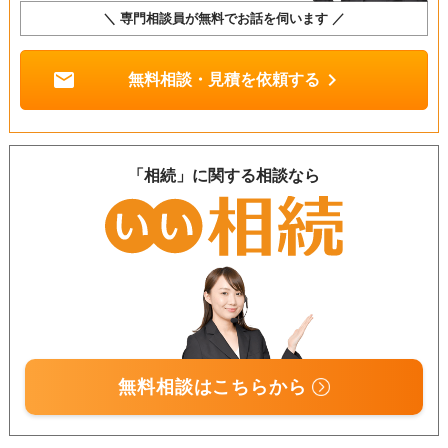
＼ 専門相談員が無料でお話を伺います ／
mail
chevron_right
無料相談・見積を依頼する
「相続」に関する相談なら
無料相談はこちらから