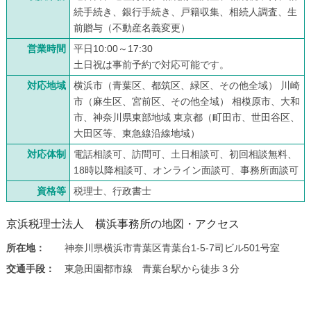
続手続き、銀行手続き、戸籍収集、相続人調査、生
前贈与（不動産名義変更）
営業時間
平日10:00～17:30
土日祝は事前予約で対応可能です。
対応地域
横浜市（青葉区、都筑区、緑区、その他全域） 川崎
市（麻生区、宮前区、その他全域） 相模原市、大和
市、神奈川県東部地域 東京都（町田市、世田谷区、
大田区等、東急線沿線地域）
対応体制
電話相談可、訪問可、土日相談可、初回相談無料、
18時以降相談可、オンライン面談可、事務所面談可
資格等
税理士、行政書士
京浜税理士法人 横浜事務所の地図・アクセス
所在地：
神奈川県横浜市青葉区青葉台1-5-7司ビル501号室
交通手段：
東急田園都市線 青葉台駅から徒歩３分