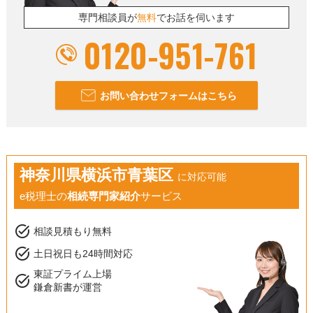
専門相談員が
無料
でお話を伺います
0120-951-761
お問い合わせフォームはこちら
神奈川県横浜市青葉区
に対応可能
e税理士の
相続専門家紹介
サービス
task_alt
相談見積もり無料
task_alt
土日祝日も24時間対応
東証プライム上場
task_alt
鎌倉新書が運営