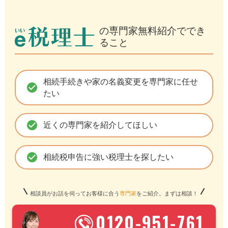
の専門家無料紹介ででき
ること
相続手続きや家の名義変更を専門家に任せ
check_circle
たい
check_circle
近くの専門家を紹介してほしい
check_circle
相続税申告に強い税理士を探したい
相談員がお話を伺ってお客様に合う
専門家
をご紹介。まずは相談！
0120-951-761