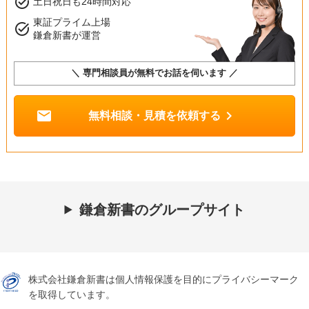
task_alt
土日祝日も24時間対応
東証プライム上場
task_alt
鎌倉新書が運営
＼ 専門相談員が無料でお話を伺います ／
mail
chevron_right
無料相談・見積を依頼する
鎌倉新書のグループサイト
株式会社鎌倉新書は個人情報保護を目的にプライバシーマーク
を取得しています。