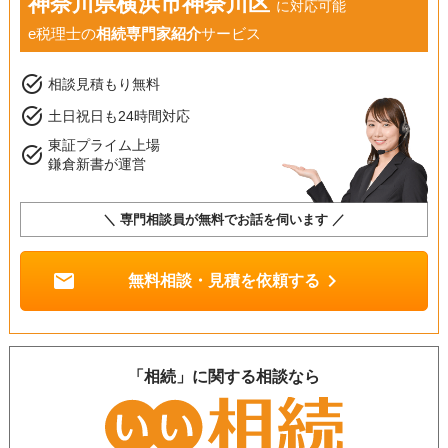
神奈川県横浜市神奈川区
に対応可能
e税理士の
相続専門家紹介
サービス
task_alt
相談見積もり無料
task_alt
土日祝日も24時間対応
東証プライム上場
task_alt
鎌倉新書が運営
＼ 専門相談員が無料でお話を伺います ／
mail
chevron_right
無料相談・見積を依頼する
「相続」に関する相談なら