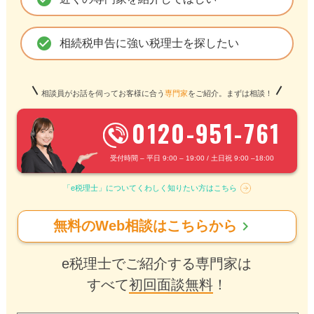
check_circle
相続税申告に強い税理士を探したい
相談員がお話を伺ってお客様に合う
専門家
をご紹介。まずは相談！
0120-951-761
受付時間 – 平日 9:00 – 19:00 / 土日祝 9:00 –18:00
「e税理士」についてくわしく知りたい方はこちら
chevron_right
無料のWeb相談はこちらから
e税理士でご紹介する専門家は
すべて
初回面談無料
！