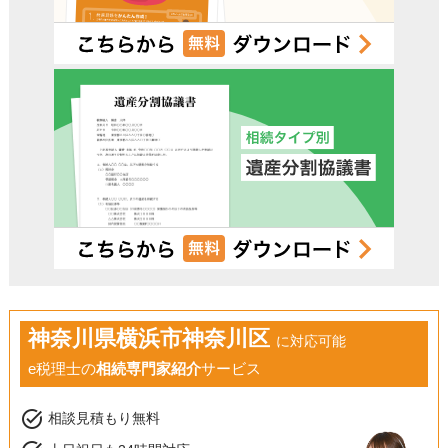
神奈川県横浜市神奈川区
に対応可能
e税理士の
相続専門家紹介
サービス
task_alt
相談見積もり無料