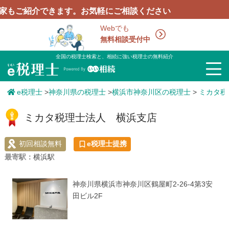
紹介できます。お気軽にご相談ください
Webでも
無料相談受付中
全国の税理士検索と、相続に強い税理士の無料紹介
e税理士
>
神奈川県の税理士
>
横浜市神奈川区の税理士
>
ミカタ税
ミカタ税理士法人 横浜支店
初回相談無料
e税理士提携
最寄駅：
横浜駅
神奈川県横浜市神奈川区鶴屋町2-26-4第3安
田ビル2F