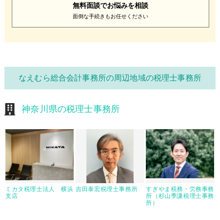
無料面談で
お悩みを相談
面倒な手続きも
お任せください
なえむら総合会計事務所の周辺地域の税理士事務所
神奈川県の税理士事務所
ミカタ税理士法人 横浜
吉田泰宏税理士事務所
すぎやま税務・労務事務
支店
所（杉山季謙税理士事務
所）