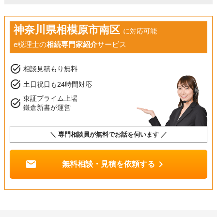
神奈川県相模原市南区
に対応可能
e税理士の
相続専門家紹介
サービス
task_alt
相談見積もり無料
task_alt
土日祝日も24時間対応
東証プライム上場
task_alt
鎌倉新書が運営
＼ 専門相談員が無料でお話を伺います ／
mail
chevron_right
無料相談・見積を依頼する