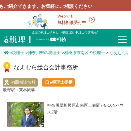
介できます。お気軽にご相談ください
Webでも
無料相談受付中
全国の税理士検索と、相続に強い税理士の無料紹介
e税理士
>
神奈川県の税理士
>
相模原市南区の税理士
>
なえむら総
なえむら総合会計事務所
初回相談無料
e税理士提携
最寄駅：
東林間駅
神奈川県相模原市南区上鶴間7-5-10Nハウ
ス2階