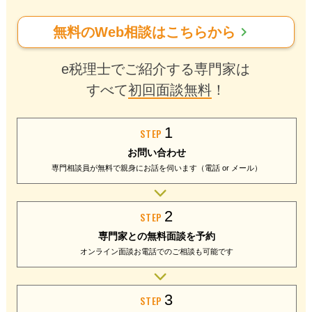
chevron_right
無料のWeb相談はこちらから
e税理士でご紹介する専門家は
すべて
初回面談無料
！
1
STEP
お問い合わせ
専門相談員が無料で
親身にお話を伺います
（電話 or メール）
2
STEP
専門家との
無料面談を予約
オンライン面談
お電話でのご相談
も可能です
3
STEP