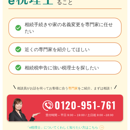
ること
相続手続きや家の名義変更を専門家に任せ
check_circle
たい
check_circle
近くの専門家を紹介してほしい
check_circle
相続税申告に強い税理士を探したい
相談員がお話を伺ってお客様に合う
専門家
をご紹介。まずは相談！
0120-951-761
受付時間 – 平日 9:00 – 19:00 / 土日祝 9:00 –18:00
「e税理士」についてくわしく知りたい方はこちら