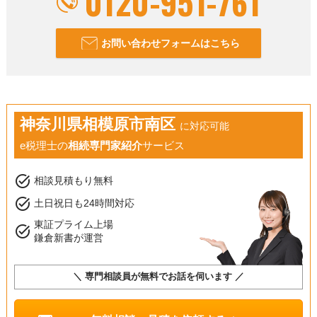
0120-951-761
お問い合わせフォームはこちら
神奈川県相模原市南区
に対応可能
e税理士の
相続専門家紹介
サービス
task_alt
相談見積もり無料
task_alt
土日祝日も24時間対応
東証プライム上場
task_alt
鎌倉新書が運営
＼ 専門相談員が無料でお話を伺います ／