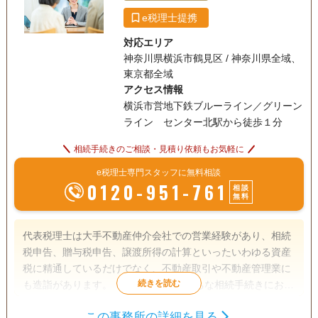
e税理士提携
対応エリア
神奈川県横浜市鶴見区 / 神奈川県全域、
東京都全域
アクセス情報
横浜市営地下鉄ブルーライン／グリーン
ライン センター北駅から徒歩１分
相続手続きのご相談・見積り依頼もお気軽に
e税理士専門スタッフに無料相談
0120-951-761
相談
無料
代表税理士は大手不動産仲介会社での営業経験があり、相続
税申告、贈与税申告、譲渡所得の計算といったいわゆる資産
税に精通しているだけでなく、不動産取引や不動産管理業に
も造詣があります。 １度きりになりがちな相続手続きにおい
て、相続人の方が相続で承継された財産を将来に渡って有効
この事務所の詳細を見る
活用できる一助となれるよう、先々を見据えた対応を心がけ