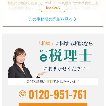
弊社にご相談ください。 弊社は、相続税専門の大手税理士法
人の業務提携先として、大手税理士法人のノウハウを活用し
ながら、高品質でリーズナブルな相続税の申告サービスを提
この事務所の詳細を見る
供しております。 お客様の対応は、原則、代表税理士が行っ
遺言書
遺産分割
相続財産調査
ておりますので、きめ細やかかつスピーディな対応が可能で
相続税申告
相続手続き
銀行手続き
す。 また、お客様先へのご訪問による相談だけでなく、オン
ラインツールを活用した相談も承っておりますので、ご希望
戸籍収集
相続人調査
生前贈与（不動産名
義変更）
の方法をお申し付けください。 初回相談は無料で行っており
「相続」
に関する相談なら
ますので、「まずはちょっと聞いてみたいんだけ
電話相談可
ど・・・。」というお客様も遠慮なくお問い合わせいただけ
訪問可
土日相談可
初回相談無料
ればと存じます。 ・申告期限が迫って焦っている・・・。
18時以降相談可
オンライン面談可
事務所面談可
・自分でやろうとして途中まではなんとかできたけど、土地
におまかせください !
の評価や申告書の書き方が分からず困っている・・・。 この
ようなお客様からのご相談も快く対応いたしますので、気軽
にお問合せいただければと存じます。 皆様からのお問い合わ
専門相談員が
無料
でお話を伺います
せを心よりお待ちしております。
0120-951-761