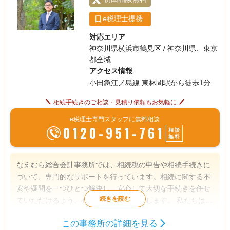
e税理士提携
対応エリア
神奈川県横浜市鶴見区 / 神奈川県、東京
都全域
アクセス情報
小田急江ノ島線 東林間駅から徒歩1分
相続手続きのご相談・見積り依頼もお気軽に
e税理士専門スタッフに無料相談
0120-951-761
相談
無料
なえむら総合会計事務所では、相続税の申告や相続手続きに
ついて、専門的なサポートを行っています。相続に関する不
安や疑問を一つひとつ解決し、安心して大切な手続きを任せ
ていただけるよう、心を込めてお手伝いします。 私たちは、
税理士としての豊富な経験を活かし、相続税の申告だけでな
この事務所の詳細を見る
く、遺産分割や納税資金の準備など、相続に関わる全ての手
相続税申告
相続手続き