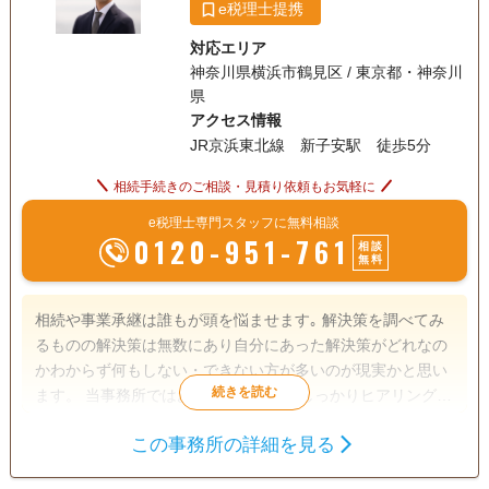
e税理士提携
対応エリア
神奈川県横浜市鶴見区 / 東京都・神奈川
県
アクセス情報
JR京浜東北線 新子安駅 徒歩5分
相続手続きのご相談・見積り依頼もお気軽に
e税理士専門スタッフに無料相談
0120-951-761
相談
無料
相続や事業承継は誰もが頭を悩ませます｡ 解決策を調べてみ
るものの解決策は無数にあり自分にあった解決策がどれなの
かわからず何もしない・できない方が多いのが現実かと思い
ます。 当事務所ではお客様のご状況をしっかりヒアリングし
たうえでお客様にとって最適な対策をオーダーメイドでご提
この事務所の詳細を見る
案させていただきます。 【対応地域】 東京都・神奈川県
遺産分割
生前贈与
相続税申告
【営業時間】 平日10:00～17:00 土日祝は事前予約で対応可