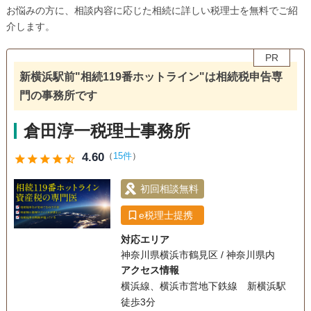
お悩みの方に、相談内容に応じた相続に詳しい税理士を無料でご紹
介します。
PR
新横浜駅前"相続119番ホットライン"は相続税申告専
門の事務所です
倉田淳一税理士事務所
4.60
（
15件
）
star
star
star
star
star_half
初回相談無料
e税理士提携
対応エリア
神奈川県横浜市鶴見区 / 神奈川県内
アクセス情報
横浜線、横浜市営地下鉄線 新横浜駅
徒歩3分