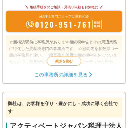
相続手続きのご相談・見積り依頼もお気軽に
e税理士専門スタッフに無料相談
0120-951-761
相談
無料
☆新横浜駅前に事務所があります相続税申告とその周辺業務
に特化した資産税専門の事務所です。 ☆顧問先を多数持つ一
般の事務所と違い、一般業務と併用で相続税申告をしていま
せんので、業務が効率化されており、スピーディーな申告を
行っています。 ☆所長は銀行出身で、宅地建物取引士資格も
この事務所の詳細を見る
有しますので、土地評価の見立てだけでなく、金融・保険の
遺産分割
生前贈与
相続財産調査
実務知識が豊富です。 ☆申告期限が迫っている申告にも頼り
相続税申告
相続手続き
銀行手続き
になる事務所です。 ☆仕事が忙しい方には土日や夜間の面談
行っていますし、webによるオンライン打ち合わせもしてい
戸籍収集
相続税対策
相続人調査
ます。 ☆税務調査対策に有効といわれている書面添付制度に
弊社は、お客様を守り・豊かにし・成功に導く会社で
よる申告を行っていますし、複数の申告プランがありますの
電話相談可
訪問可
土日相談可
初回相談無料
す
で、ご要望に沿った申告ができます。 ☆令和5年には相鉄線
が新横浜に乗り入れ東横線とも接続しますので、より一層便
18時以降相談可
オンライン面談可
事務所面談可
アクティベートジャパン税理士法人
利になります。 ☆事務所設立の趣旨に鑑み相続人間での係争