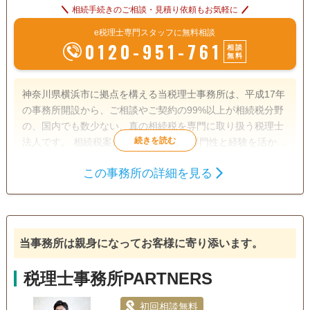
相続手続きのご相談・見積り依頼もお気軽に
e税理士専門スタッフに無料相談
0120-951-761
相談
無料
神奈川県横浜市に拠点を構える当税理士事務所は、平成17年
の事務所開設から、ご相談やご契約の99%以上が相続税分野
の、国内でも数少ない、真の相続税を専門に取り扱う税理士
法人です。 相続税案件であれば、その専門性と経験を活かし
て日本全国、ご相談内容に関わらず総合的に対応していま
この事務所の詳細を見る
す。 正確な土地評価と税務署との交渉力を強みに、1,877件
遺産分割
生前贈与
相続税申告
以上（令和4年5月9日現在）もの相続税を取り戻し、日本で
相続税対策
最も相続税の還付に成功してきた実績があります。 【対応地
域】全国対応 【営業時間】平日・土日：9:00～18:00(定休
電話相談可
日：祝祭日)
訪問可
女性スタッフ対応可
土日相談可
当事務所は親身になってお客様に寄り添います。
初回相談無料
18時以降相談可
オンライン面談可
税理士事務所PARTNERS
事務所面談可
初回相談無料