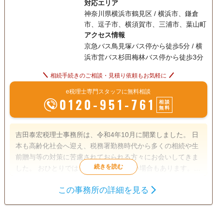
対応エリア
神奈川県横浜市鶴見区 / 横浜市、鎌倉
市、逗子市、横須賀市、三浦市、葉山町
アクセス情報
京急バス鳥見塚バス停から徒歩5分 / 横
浜市営バス杉田梅林バス停から徒歩3分
相続手続きのご相談・見積り依頼もお気軽に
e税理士専門スタッフに無料相談
0120-951-761
相談
無料
吉田泰宏税理士事務所は、令和4年10月に開業しました。 日
本も高齢化社会へ迎え、税務署勤務時代から多くの相続や生
前贈与等の対策に苦慮されておられる方々にお会いしてきま
した。 おひとりでは、中々解決が難しい場合もあります。
そのような時、お客様のニーズに沿ってお役に立ちたいと思
この事務所の詳細を見る
います。 お気軽に、ご連絡ください。
遺言書
相続税申告
相続人調査