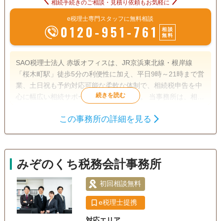
相続手続きのご相談・見積り依頼もお気軽に
e税理士専門スタッフに無料相談
0120-951-761
相談
無料
SAO税理士法人 赤坂オフィスは、JR京浜東北線・根岸線
「桜木町駅」徒歩5分の利便性に加え、平日9時～21時まで営
業、土日祝も予約対応可能な柔軟な体制で、相続税申告を中
心に幅広い相続サポートを行っています。 当事務所は、相続
税申告に精通した少数精鋭の税理士が在籍。障害を持つ相続
この事務所の詳細を見る
人がいる場合や、遺産分割が難航しているケースなど、複雑
遺産分割
相続財産調査
相続税申告
な相続案件にも豊富な経験をもって対応しています。また、
相続登記
生前贈与（不動産名
弁護士や司法書士など隣接士業とも連携しており、登記や年
義変更）
金手続きなど、相続に伴う煩雑な業務をワンストップでサポ
みぞのくち税務会計事務所
ートできるのも強みです。
電話相談可
訪問可
土日相談可
初回相談無料
初回相談無料
18時以降相談可
オンライン面談可
事務所面談可
e税理士提携
対応エリア