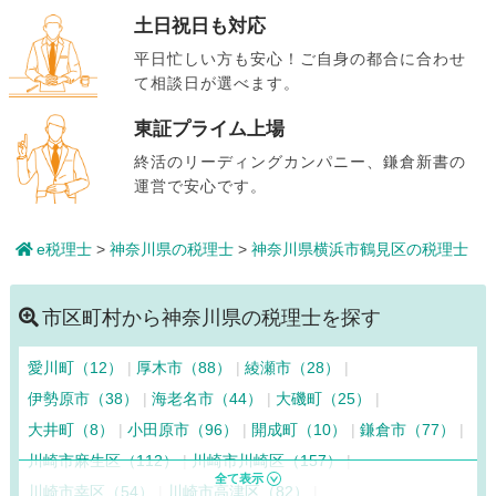
土日祝日も対応
平日忙しい方も安心！ご自身の都合に合わせ
て相談日が選べます。
東証プライム上場
終活のリーディングカンパニー、鎌倉新書の
運営で安心です。
e税理士
>
神奈川県の税理士
>
神奈川県横浜市鶴見区の税理士
市区町村から神奈川県の税理士を探す
愛川町（12）
厚木市（88）
綾瀬市（28）
伊勢原市（38）
海老名市（44）
大磯町（25）
大井町（8）
小田原市（96）
開成町（10）
鎌倉市（77）
川崎市麻生区（112）
川崎市川崎区（157）
川崎市幸区（54）
川崎市高津区（82）