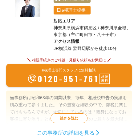
e税理士提携
対応エリア
神奈川県横浜市鶴見区 / 神奈川県全域、
東京都（主に町田市・八王子市）
アクセス情報
JR横浜線 淵野辺駅から徒歩10分
相続手続きのご相談・見積り依頼もお気軽に
e税理士専門スタッフに無料相談
0120-951-761
相談
無料
当事務所は昭和63年の開業以来、毎年、相続税申告の実績を
積み重ねて参りました。 その豊富な経験の中で、節税に関し
てはもちろんですが、大切にしているのは「親身になってお
客様に寄り添う」という事です。 お客様のご意向を最大限に
尊重した上で、遺産分割案を複数作成し、遺産分割案毎の節
この事務所の詳細を見る
税額や納税額をわかりやすくお伝えします。 また、相続税の
遺言書
遺産分割
相続税申告