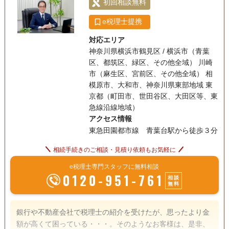
初回相談無料
営し成長を促進するために必要なものです。 弊所は、「30年
を超える経験を、あなたの味方に」をモットーに、「信頼
e税理士提携
性、正確性、迅速性、そして親切さ」を大切にしています。
対応エリア
それ故弊所が提供するサービスはお客様のビジネスにとって
神奈川県横浜市鶴見区 / 横浜市（青葉
不可欠なものであり、常にお客様の成功に貢献することを使
区、都筑区、緑区、その他全域） 川崎
命としています。
市（麻生区、宮前区、その他全域） 相
模原市、大和市、神奈川県東部地域 東
京都（町田市、世田谷区、大田区等、東
急線沿線地域）
アクセス情報
東急田園都市線 青葉台駅から徒歩３分
相続手続きのご相談・見積り依頼もお気軽に
e税理士専門スタッフに無料相談
0120-951-761
相談
無料
銀行や不動産会社で税理士の紹介を受けたが、思ったより金
額が高くて困っている・・・。そのようなお客様は、是非、