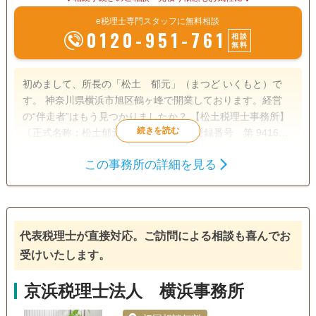
e税理士専門スタッフに無料相談
0120-951-761
相談
無料
初めまして、所長の「松土 郁元」（まつど いくもと）で
す。 神奈川県横浜市旭区鶴ヶ峰で開業しております。経営
の“伴走者”はもう見つかりましたか？ 【松土税理士事務所】
〔正式名称：松土郁元税理士事務所〕(登録番号 第 94165
号 東京地方税理士会会員 保土ヶ谷支部所属)は、税務に
この事務所の詳細を見る
関する幅広い知識はもちろんのこと、学生の頃から不動産や
遺言書
遺産分割
相続財産調査
株式の長い運用実績をもつ私と私を取り巻くプロフェッショ
相続税申告
相続登記
相続放棄
ナル集団が運営する税理士事務所です。 弊所は法人や個人の
お客様に対して、税務申告や決算書作成、税務相談だけに留
家族信託
相続手続き
銀行手続き
まらず、幅広いサービスを提供しています。また税務や会計
代表税理士が直接対応。ご訪問による相談も喜んでお
戸籍収集
相続人調査
生前贈与（不動産名
に関する最新の情報にも精通しており、お客様に適切なアド
義変更）
受けいたします。
バイスを提供することができます。 弊所はお客様と密にコミ
ュニケーションを取り、お客様のニーズに合わせた最適な解
電話相談可
土日相談可
初回相談無料
18時以降相談可
京浜税理士法人 横浜事務所
決策を提供することを目指しています。話しやすさ、実力、
本物です。弊所のサービスはお客様のビジネスを効率的に運
事務所面談可