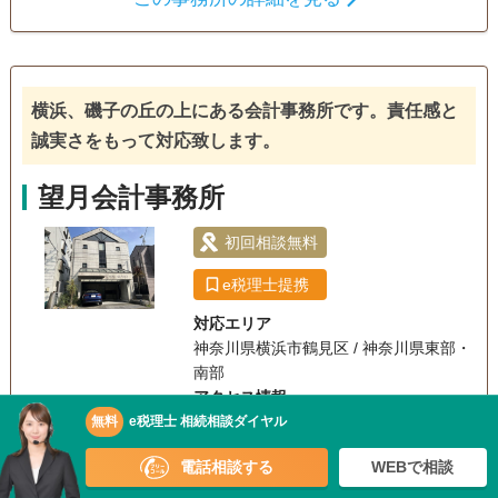
相続税申告
ています。
訪問可
土日相談可
初回相談無料
18時以降相談可
横浜、磯子の丘の上にある会計事務所です。責任感と
オンライン面談可
事務所面談可
誠実さをもって対応致します。
望月会計事務所
初回相談無料
e税理士提携
対応エリア
神奈川県横浜市鶴見区 / 神奈川県東部・
南部
アクセス情報
無料
e税理士 相続相談ダイヤル
JR根岸線 磯子駅から徒歩12分
相続手続きのご相談・見積り依頼もお気軽に
電話相談する
WEBで相談