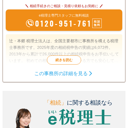
相続手続きのご相談・見積り依頼もお気軽に
e税理士専門スタッフに無料相談
0120-951-761
相談
無料
辻・本郷 税理士法人は、全国主要都市に事務所を構える税理
士事務所です。2025年度の相続税申告の実績は6,072件。
2013年から累計で26,000件以上の相続税申告をお手伝いして
います。 初めての相続で不安を感じている方でも安心して相
談できるよう、親身なサポートを心がけ、一人ひとり適切な
この事務所の詳細を見る
サービスを提供するために、小さなお悩みやご事情まできめ
遺産分割
生前贈与
相続税申告
細かく配慮しています。
相続税対策
訪問可
土日相談可
初回相談無料
オンライン面談可
「相続」
に関する相談なら
事務所面談可