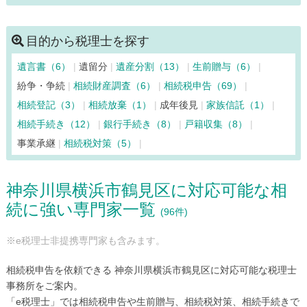
川崎市多摩区（81）
川崎市中原区（131）
川崎市宮前区（60）
清川村（6）
相模原市中央区（88）
目的から税理士を探す
相模原市緑区（43）
相模原市南区（83）
寒川町（12）
遺言書（6）
遺留分
遺産分割（13）
生前贈与（6）
座間市（43）
逗子市（33）
茅ヶ崎市（68）
中井町（7）
紛争・争続
相続財産調査（6）
相続税申告（69）
二宮町（12）
箱根町（7）
秦野市（36）
葉山町（24）
相続登記（3）
相続放棄（1）
成年後見
家族信託（1）
平塚市（103）
藤沢市（148）
松田町（9）
真鶴町（6）
相続手続き（12）
銀行手続き（8）
戸籍収集（8）
三浦市（33）
南足柄市（17）
山北町（6）
大和市（82）
事業承継
相続税対策（5）
湯河原町（15）
横須賀市（128）
横浜市青葉区（119）
横浜市旭区（55）
横浜市泉区（56）
横浜市磯子区（62）
神奈川県横浜市鶴見区に対応可能な相
横浜市神奈川区（185）
横浜市金沢区（69）
続に強い専門家一覧
横浜市港南区（97）
横浜市港北区（160）
(96件)
横浜市栄区（62）
横浜市瀬谷区（26）
※e税理士非提携専門家も含みます。
横浜市都筑区（62）
横浜市鶴見区（96）
横浜市戸塚区（98）
横浜市中区（423）
相続税申告を依頼できる 神奈川県横浜市鶴見区に対応可能な税理士
横浜市西区（178）
横浜市保土ケ谷区（90）
事務所をご案内。
「e税理士」では相続税申告や生前贈与、相続税対策、相続手続きで
横浜市緑区（71）
横浜市南区（134）