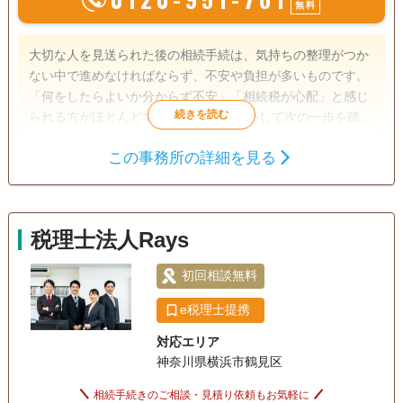
無料
大切な人を見送られた後の相続手続は、気持ちの整理がつか
ない中で進めなければならず、不安や負担が多いものです。
「何をしたらよいか分からず不安」「相続税が心配」と感じ
られる方がほとんどです。 お客様が安心して次の一歩を踏み
出せるように、それぞれの状況に寄り添いながら、スムーズ
この事務所の詳細を見る
な相続税申告を支援します。 また、生前対策では、相続税の
遺産分割
相続財産調査
相続税申告
試算や贈与・遺言・不動産の整理・保険活用などを通じて、
相続手続き
トラブルを未然に防ぎ、ご家族の安心をつなぐサポートをし
ます。
税理士法人Rays
訪問可
土日相談可
初回相談無料
18時以降相談可
初回相談無料
オンライン面談可
事務所面談可
e税理士提携
対応エリア
神奈川県横浜市鶴見区
相続手続きのご相談・見積り依頼もお気軽に