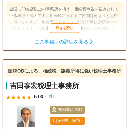
全国に20支店以上の事務所を構え、相続税申告を強みとして
いる税理士法人です。相続税に関するご質問は何なりとお申
し付けください。相続専門スタッフが親切丁寧に対応させて
いただきます。元税務署職員であった税理士（国税OB）も多
数在籍しており税務調査対策も万全です。
この事務所の詳細を見る
遺言書
相続税申告
相続手続き
電話相談可
訪問可
女性スタッフ対応可
土日相談可
国税OBによる、相続税・譲渡所得に強い税理士事務所
初回相談無料
18時以降相談可
オンライン面談可
事務所面談可
吉田泰宏税理士事務所
5.00
（
1件
）
star
star
star
star
star
初回相談無料
e税理士提携