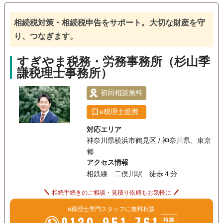
土日相談可
初回相談無料
18時以降相談可
事務所面談可
相続税対策・相続税申告をサポート。大切な財産を守
り、つなぎます。
すぎやま税務・労務事務所（杉山季
謙税理士事務所）
初回相談無料
e税理士提携
対応エリア
神奈川県横浜市鶴見区 / 神奈川県、東京
都
アクセス情報
相鉄線 二俣川駅 徒歩４分
相続手続きのご相談・見積り依頼もお気軽に
e税理士専門スタッフに無料相談
0120-951-761
相談