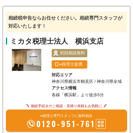
相続税対策
電話相談可
訪問可
土日相談可
18時以降相談可
相続税申告ならお任せください。相続専門スタッフが
対応いたします！
オンライン面談可
ミカタ税理士法人 横浜支店
初回相談無料
e税理士提携
対応エリア
神奈川県横浜市鶴見区 / 神奈川県全域
アクセス情報
各線「横浜駅」より徒歩5分
相続手続きのご相談・見積り依頼もお気軽に
e税理士専門スタッフに無料相談
0120-951-761
相談
無料