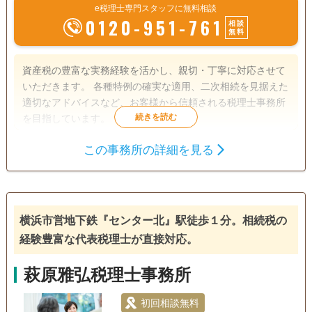
e税理士専門スタッフに無料相談
0120-951-761
相談
無料
資産税の豊富な実務経験を活かし、親切・丁寧に対応させて
いただきます。 各種特例の確実な適用、二次相続を見据えた
適切なアドバイスなど、お客様から信頼される税理士事務所
を目指しています。
この事務所の詳細を見る
遺産分割
相続財産調査
相続税申告
相続手続き
銀行手続き
戸籍収集
相続人調査
横浜市営地下鉄『センター北』駅徒歩１分。相続税の
経験豊富な代表税理士が直接対応。
萩原雅弘税理士事務所
初回相談無料