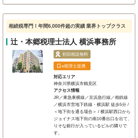
申告に関する「遺産分割協議書」の作成や相続登記などの手
相続手続き
続きも、他士業とのネットワークですべて解決します。 どう
ぞお気軽にご連絡お待ちしております。
電話相談可
訪問可
女性スタッフ対応可
土日相談可
相続税専門！年間6,000件超の実績 業界トップクラス
初回相談無料
18時以降相談可
オンライン面談可
辻・本郷税理士法人 横浜事務所
事務所面談可
初回相談無料
e税理士提携
対応エリア
神奈川県横浜市鶴見区
アクセス情報
JR／東急東横線／京浜急行線／相鉄線
／横浜市営地下鉄線・横浜駅 徒歩5分 /
＜地下街を通る場合＞ / 横浜駅西口から
ジョイナス地下街の南10番出口を出て、
りそな銀行が入っているビルの隣りで
す。