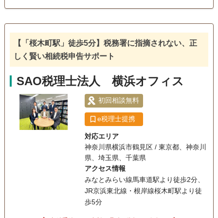
続きをサポートします。複雑な手続きも丁寧にご説明し、お
客様が安心できるように進めますので、初めての方でもご安
電話相談可
訪問可
女性スタッフ対応可
土日相談可
心ください。 また、事業をお持ちの方には、事業承継のサポ
ートも行っています。大切な会社を次の世代へ引き継ぐため
【「桜木町駅」徒歩5分】税務署に指摘されない、正
初回相談無料
18時以降相談可
オンライン面談可
のアドバイスを提供し、税務面からもしっかりとサポートい
しく賢い相続税申告サポート
たします。 どんな小さな質問でもお気軽にご相談いただけま
事務所面談可
す。相続税申告のご依頼や、その他相続に関するお悩みがあ
SAO税理士法人 横浜オフィス
れば、ぜひ当事務所にご連絡ください。初回のご相談は無料
ですので、まずはお気軽にご連絡いただければと思います。
初回相談無料
e税理士提携
対応エリア
神奈川県横浜市鶴見区 / 東京都、神奈川
県、埼玉県、千葉県
アクセス情報
みなとみらい線馬車道駅より徒歩2分、
JR京浜東北線・根岸線桜木町駅より徒
歩5分