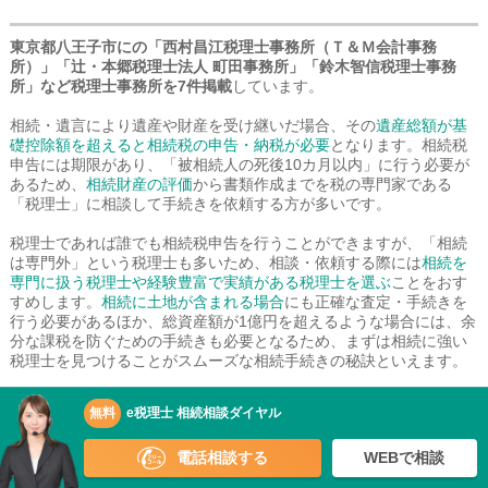
東京都八王子市にの「西村昌江税理士事務所（Ｔ＆Ｍ会計事務
所）」「辻・本郷税理士法人 町田事務所」「鈴木智信税理士事務
所」など税理士事務所を7件掲載
しています。
相続・遺言により遺産や財産を受け継いだ場合、その
遺産総額が基
礎控除額を超えると相続税の申告・納税が必要
となります。相続税
申告には期限があり、「被相続人の死後10カ月以内」に行う必要が
あるため、
相続財産の評価
から書類作成までを税の専門家である
「税理士」に相談して手続きを依頼する方が多いです。
税理士であれば誰でも相続税申告を行うことができますが、「相続
は専門外」という税理士も多いため、相談・依頼する際には
相続を
専門に扱う税理士や経験豊富で実績がある税理士を選ぶ
ことをおす
すめします。
相続に土地が含まれる場合
にも正確な査定・手続きを
行う必要があるほか、総資産額が1億円を超えるような場合には、余
分な課税を防ぐための手続きも必要となるため、まずは相続に強い
税理士を見つけることがスムーズな相続手続きの秘訣といえます。
🔰
相続税の基礎知識【税理士監修】
無料
e税理士 相続相談ダイヤル
🔰
相続税の申告・納税手続き全解説！
🔰
税理士に依頼できる相続手続き／税理士の選び方
電話相談する
WEBで相談
🔰
税理士に払う費用は相続税の何％くらいになる？
🔰
相続財産ケース別、相続対策チェックポイント