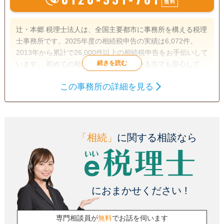
無料
辻・本郷 税理士法人は、全国主要都市に事務所を構える税理
士事務所です。2025年度の相続税申告の実績は6,072件。
2013年から累計で26,000件以上の相続税申告をお手伝いして
います。 初めての相続で不安を感じている方でも安心して相
談できるよう、親身なサポートを心がけ、一人ひとり適切な
この事務所の詳細を見る
サービスを提供するために、小さなお悩みやご事情まできめ
遺産分割
生前贈与
相続税申告
細かく配慮しています。
相続税対策
訪問可
土日相談可
初回相談無料
オンライン面談可
「相続」
に関する相談なら
におまかせください !
専門相談員が
無料
でお話を伺います