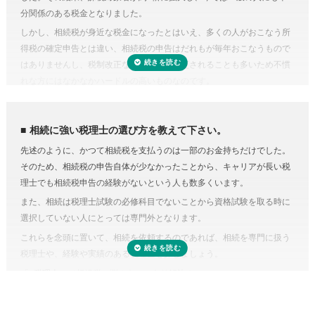
費用が気になる方は、相続税申告の費用を複数の専門家にまとめて依頼
受付時間 平日9:00–19:00 / 土日祝9:00–18:00
しく書類作成も煩雑なことから、税理士に依頼するのが一般的です。
分関係のある税金となりました。
できる「
相続費用見積ガイド
」をご利用ください。
準確定申告とは、亡くなった方の所得の確定と納税の手続きを相続人が
しかし、相続税が身近な税金になったとはいえ、多くの人がおこなう所
代わりにおこなうこと。準確定申告の対象となるのは1月1日から亡くな
得税の確定申告とは違い、相続税の申告はだれもが毎年おこなうもので
った日までの所得ですが、前年分も申告前であれば合わせて手続きをお
はありませんし、税制改正などで内容が変更されることも多いため不慣
こないます。亡くなった方が個人で事業をおこなっていたり不動産を賃
れな方にはなかなかハードルの高いものなのです。
貸していた場合など、相続人ではわからないことがあるときは税理士に
相続税にはさまざまな特例があり専門知識が必要
依頼するのが良いでしょう。
相続税にはさまざまな特例があります。それらを駆使すれば課税対象額
相続に強い税理士の選び方を教えて下さい。
を減らしたり、納税額を少なくできる可能性があります。
先述のように、かつて相続税を支払うのは一部のお金持ちだけでした。
しかし、どんな特例が使えるのかを知らない、または分からなければ、
そのため、相続税の申告自体が少なかったことから、キャリアが長い税
特例を活用しないまま申告していることすら気づかないこともありえる
理士でも相続税申告の経験がないという人も数多くいます。
のです。また、たとえ単純な計算ミスだったとしても間違って申告して
また、相続は税理士試験の必修科目でないことから資格試験を取る時に
しまえば罰金のペナルティ対象になるおそれもあります。仮に税務調査
選択していない人にとっては専門外となります。
対象となった場合、税理士に立ち会ってもらうことも可能です。
これらを念頭に置いて、相続を依頼するのであれば、相続を専門に扱う
税理士に依頼しなくてもいい場合はある？
税理士や、経験や実績のある税理士を探しましょう。
正味の遺産額（相続税の課税の対象となる財産の合計額）が相続税の基
「
e税理士
」で相続税の悩みをスッキリ解決！
礎控除内（相続税の申告・納税が不要）であれば、税理士に依頼する必
要はありません。