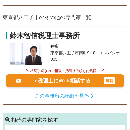
相続財産調査
相続税申告
家族信託
東京都八王子市のその他の専門家一覧
相続税対策
電話相談可
訪問可
女性スタッフ対応可
土日相談可
鈴木智信税理士事務所
初回相談無料
18時以降相談可
住所
東京都八王子市南町9-10 エスパシオ
303
相続手続きのご相談・見積り依頼もお気軽に
e税理士にWeb相談する
無料
この事務所の詳細を見る
相続の専門家を探す