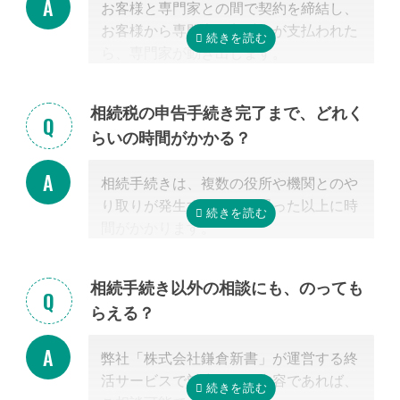
お客様と専門家との間で契約を締結し、
お客様から専門家に着手金が支払われた
ら、専門家が動き出します。
お客様が専門家と会うのは最初の1回だ
けの場合が多く、契約後は電話・メー
相続税の申告手続き完了まで、どれく
ル・郵便などを使って進捗状況などの連
らいの時間がかかる？
絡を取り合う形になります。
基本的には、あとは専門家に任せておけ
相続手続きは、複数の役所や機関とのや
ば大丈夫ですので、ご安心ください。
り取りが発生するため、思った以上に時
間がかかります。
手続きの内容によって異なりますが、戸
籍収集だけで1ヵ月以上かかる場合もあ
相続手続き以外の相談にも、のっても
り、専門家が効率よく進めたとしても一
らえる？
般的には全部で約3-4カ月かかると言わ
れています。
弊社「株式会社鎌倉新書」が運営する終
これに相続税申告が加わると、相談発生
活サービスで対応可能な内容であれば、
後10カ月以内に申告しなければならない