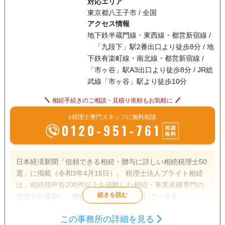
対応エリア
東京都八王子市 / 全国
アクセス情報
地下鉄半蔵門線・東西線・都営新宿線 /
「九段下」駅2番出口より徒歩8分 / 地
下鉄有楽町線・南北線・都営新宿線 /
「市ヶ谷」駅A3出口より徒歩8分 / JR総
武線「市ヶ谷」駅より徒歩10分
相続手続きのご相談・見積り依頼もお気軽に
e税理士専門スタッフに無料相談
0120-951-761
相談
無料
日本経済新聞「信頼できる相続・贈与に詳しい相続税理士50
選」に掲載（令和3年4月16日）。 税理士法人ブライト相続
は、相続税申告200件以上を経験した相続・事業承継専門の
税理士が在籍し、相続税申告をお手伝いしています。
この事務所の詳細を見る
遺言書
遺産分割
生前贈与