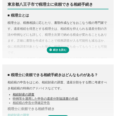
東京都八王子市で税理士に依頼できる相続手続き
税理士とは
税理士は、税務相談に応じたり、書類作成などをおこなう税の専門家で
す。遺産相続を得意とする税理士は、相続税を抑えられる遺産分割の方
法や特例などにも詳しく、税理士次第で納める税金が変わることもあり
ます。正確に書類を作成することで税務調査が入る可能性も減るほか、
仮に税務調査対象となった場合、税理士に立ち会ってもらうことも可能
です。
なお、正味の遺産額（相続税の課税の対象となる財産の合計額）が相続
税の基礎控除内（相続税の申告・納税が不要）であれば、税理士に依頼
する必要はありません。
税理士に依頼できる相続手続きはどんなものがある？
相続税の申告をはじめ、相続財産の調査、遺産分割をする際に考慮すべ
き相続税の特例のアドバイスなどです。
相続財産の調査
特例等を適用した申告の遺産分割協議書の作成
相続税の申告や準確定申告
税理士に依頼できる相続手続き
相続財産の調査