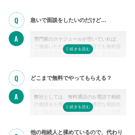
急いで面談をしたいのだけど…
専門家のスケジュールが空いていれば、
ご連絡いただいた当日や翌日でも無料面
談が可能です。お急ぎの場合、まずはお
電話ください。
どこまで無料でやってもらえる？
弊社としては、無料通話のお電話で相続
の相談をお受けすること、適切な相談先
をご案内すること、ご希望に応じて提携
する行政書士・税理士との無料面談のセ
ッティングをするところまで無料で行っ
他の相続人と揉めているので、代わり
ています。