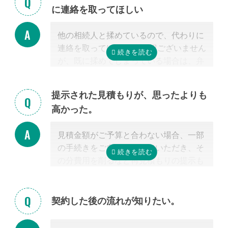
に連絡を取ってほしい
またご紹介した専門家については、面談
でお客様のご相談にのること、必要な相
他の相続人と揉めているので、代わりに
続手続きを明らかにすること、それに対
連絡を取ってほしい 申し訳ございません
するお見積りを提示するところまでは無
が、既に揉めてしまっている場合は、弁
料で行っています。
護士しか対応ができないため法律上ご紹
「自分で作成した書類が正しいかチェッ
介できません。 姉妹サイト「いい相続」
クしてほしい」といったご相談は、専門
提示された見積もりが、思ったよりも
に相談可能な弁護士が掲載されています
家の能力を使った実務に当たるため、無
高かった。
ので、お客様から弁護士事務所に直接ご
料面談の対象外です。詳しくは専門スタ
相談ください。
ッフまでご相談ください。
見積金額がご予算と合わない場合、一部
掲載中の弁護士一覧はこちら
の手続きをご自身で行っていただき、そ
の分費用を削るなど再見積もりの提示も
可能です。
見積を提示した専門家に直接相談がしづ
らい場合、弊社専門スタッフがお客様に
契約した後の流れが知りたい。
代わって先生と調整することもできます
ので、遠慮なくご相談ください。