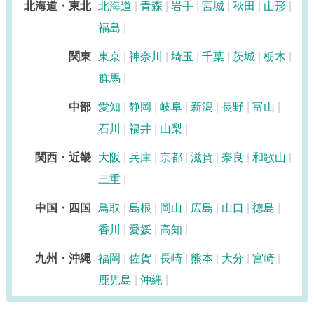
北海道・東北
北海道
青森
岩手
宮城
秋田
山形
福島
関東
東京
神奈川
埼玉
千葉
茨城
栃木
群馬
中部
愛知
静岡
岐阜
新潟
長野
富山
石川
福井
山梨
関西・近畿
大阪
兵庫
京都
滋賀
奈良
和歌山
三重
中国・四国
鳥取
島根
岡山
広島
山口
徳島
香川
愛媛
高知
九州・沖縄
福岡
佐賀
長崎
熊本
大分
宮崎
鹿児島
沖縄