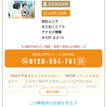
初回相談無料
e税理士提携
対応エリア
東京都八王子市
アクセス情報
保谷駅 徒歩7分
相続手続きのご相談・見積り依頼もお気軽に
e税理士専門スタッフに無料相談
0120-951-761
相談
無料
「相続の手続きがよくわからない」 「相続税っていくらかか
るの？」 「もめずに相続する場合にはどんな方法がある
の？」 「遺言書ってどのようにかけばいいの？」 「相続税
対策をするとどのくらい違うの？」 「子供のためにしっかり
と相続したい」 こんなお悩みがある方は、まずはお気軽にご
この事務所の詳細を見る
相談下さい！ 相談はご納得いくまで何度でも無料です。
遺産分割
相続税申告