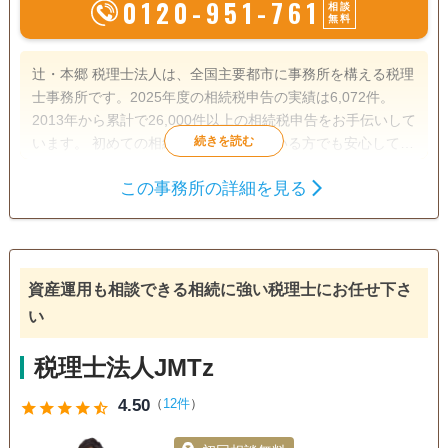
0120-951-761
相談
無料
辻・本郷 税理士法人は、全国主要都市に事務所を構える税理
士事務所です。2025年度の相続税申告の実績は6,072件。
2013年から累計で26,000件以上の相続税申告をお手伝いして
います。 初めての相続で不安を感じている方でも安心して相
談できるよう、親身なサポートを心がけ、一人ひとり適切な
この事務所の詳細を見る
サービスを提供するために、小さなお悩みやご事情まできめ
遺産分割
生前贈与
相続税申告
細かく配慮しています。
相続税対策
訪問可
土日相談可
初回相談無料
オンライン面談可
資産運用も相談できる相続に強い税理士にお任せ下さ
い
税理士法人JMTz
4.50
（
12件
）
star
star
star
star
star_half