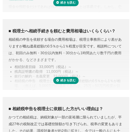
現金や預貯金だけであれば残高を確認することは容易です。しかし、亡
くなった方がどこの銀行等に預けていたのか分からない場合は一行一行
調査する必要があります。
また、株式や貴金属、不動産などは評価をする必要があります。また、
税理士へ相続手続きを頼むと費用相場はいくらくらい？
財産調査と相続税申告は共通する書類が多いため、税理士に依頼するこ
相続税の申告を依頼する場合の費用相場は、税理士事務所により差があ
とで合わせて収集・管理が可能になり、取り直しや多く取りすぎなどの
りますが概ね遺産総額の0.5％から1％程度が目安です。相談料について
手間・無駄が省けます。
は、初回のみ無料・30分以内無料・30分から1時間あたり数千円の費用
控除や特例を活用した遺産分割
がかかる、などさまざまです。
相続税には税額を抑えられる特例が多く用意されています。
相続財産目録 33,000円（税込）～
残高証明書の取得 11,000円（税込）～
例えば、配偶者が取得した正味の遺産額は、1億6,000万円と配偶者の法
銀行の解約・名義変更 33,000円（税込）～
定相続分相当額を比較してどちらか大きい金額までは相続税がかからな
相続税の申告 税理士により差があり遺産総額の0.5％から1％が相
場。（例えば、5,000万円の遺産であれば、25万～50万円程度が目
い制度があります。また、二次相続と言われる近い将来の相続を見据え
安となります。）
て遺産分割をするという方法もあります。相続に強い税理士であれば、
専門家に依頼することは安心のためのコスト
こうした特例を活用した申告のための遺産分割協議書を作成できます。
人生で数回程度の相続税申告をするためだけに、相続税に関する調べも
相続税の申告や準確定申告
相続税申告を税理士に依頼した方がいい理由は？
のや資料集めに相当の時間と労力を費やすことを考えてみると、税金の
相続税には申告書の他、総額の計算書、生命保険・財産・債務の明細書
かつての相続税は、納税対象が一部の富裕層に限られていましたが、平
プロの税理士に頼むという選択肢がコストに見合うものだと納得がいく
など非常に多くの書類作成が必要となります。もちろん、相続人自身で
成27年の税制改正では基礎控除額が引き下げられ、税率の変更もありま
のではないでしょうか。
申告することもできますが、不動産や非上場株式などは財産の評価が難
した。その結果、課税対象者が約2倍に拡大し、今では一般の人にも十