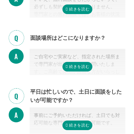
等まで出張費無料で訪問可能ですのでご
必ずしも契約する必要はありません。
安心ください。
専門家との無料面談では、お客様の状況
に応じて、必要な手続きの内容を明らか
にし、依頼した場合の見積もりを無料で
提示させて頂きます。
面談場所はどこになりますか？
正式な手続き代行の契約をするまでは、
料金は発生しません。また面談後にしつ
ご自宅やご実家など、指定された場所ま
こく営業するようなことはありませんの
で専門家が出張費無料で訪問いたしま
でご安心ください。
す。ご高齢で外出が困難な方がいらっし
ゃる場合もご安心ください。
また専門家の事務所での面談、Zoom等
平日は忙しいので、土日に面談をした
を使ったオンライン面談にも対応可能で
いが可能ですか？
す。（一部士業を除く）
無料面談のお申し込み時に、弊社相談員
事前にご予約いただければ、土日でも対
までご希望の方法をお申し付けくださ
応可能な専門家のご紹介が可能です。
い。