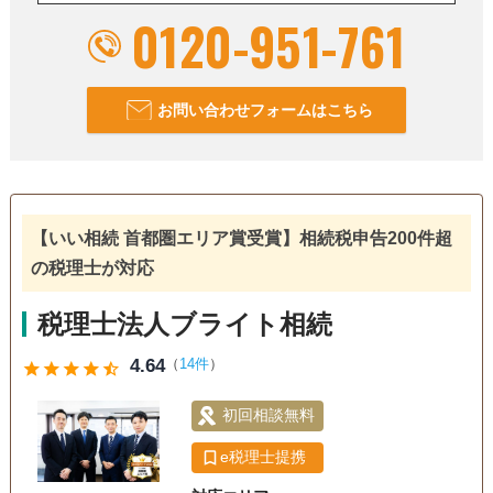
0120-951-761
お問い合わせフォームはこちら
【いい相続 首都圏エリア賞受賞】相続税申告200件超
の税理士が対応
税理士法人ブライト相続
4.64
（
14件
）
star
star
star
star
star_half
初回相談無料
e税理士提携