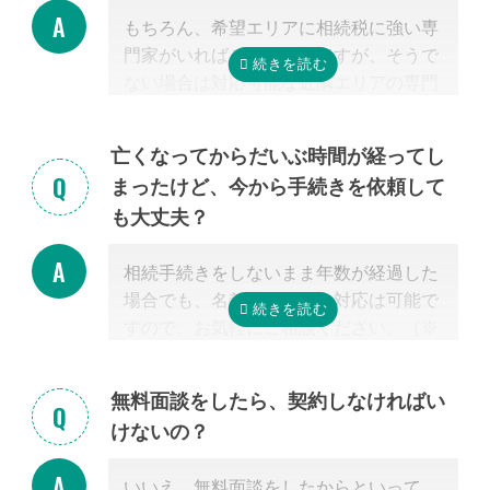
もちろん、希望エリアに相続税に強い専
門家がいればご紹介可能ですが、そうで
ない場合は対応可能な近隣エリアの専門
家を紹介させて頂きます。
なぜなら、専門家選びで最も大切なの
亡くなってからだいぶ時間が経ってし
は、
自宅近くに事務所があるかではな
まったけど、今から手続きを依頼して
く、その士業が相続税に強いかどうか
だ
も大丈夫？
からです。
特に税理士にとって、相続は税理士試験
相続手続きをしないまま年数が経過した
の必修科目でないことから資格試験を取
場合でも、名義変更などの対応は可能で
る時に選択していない人にとっては専門
すので、お気軽にご相談ください。（※
外となります。
相続放棄は対象外）
相続税を安くするためには、相続税申告
の実績の多い税理士に依頼することが最
無料面談をしたら、契約しなければい
も大切だと言えます。
けないの？
なお自宅から離れた専門家をご紹介した
場合でも、ご自宅やご自宅近くのカフェ
いいえ、無料面談をしたからといって、