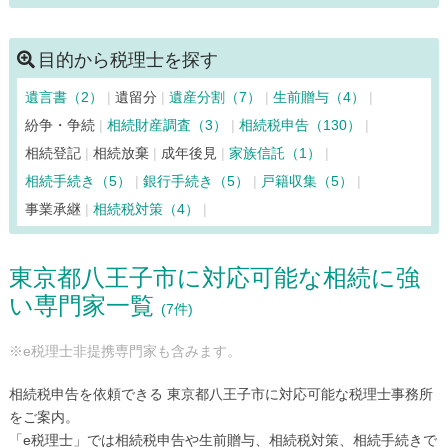
小金井市（11）
国分寺市（10）
小平市（11）
狛江市（11）
品川区（16）
渋谷区（10）
新宿区（21）
目的から税理士を探す
杉並区（15）
墨田区（11）
世田谷区（9）
台東区（11）
遺言書（2）
遺留分
遺産分割（7）
生前贈与（4）
立川市（6）
多摩市（6）
中央区（22）
調布市（12）
紛争・争続
相続財産調査（3）
相続税申告（130）
千代田区（23）
豊島区（7）
利島村（3）
中野区（12）
相続登記
相続放棄
成年後見
家族信託（1）
新島村（3）
西東京市（11）
練馬区（15）
相続手続き（5）
銀行手続き（5）
戸籍収集（5）
八王子市（7）
八丈島八丈町（3）
羽村市（7）
事業承継
相続税対策（4）
東久留米市（10）
東村山市（10）
東大和市（11）
日野市（6）
日の出町（6）
檜原村（6）
府中市（12）
東京都八王子市に対応可能な相続に強
福生市（6）
文京区（19）
町田市（6）
御蔵島村（3）
い専門家一覧
瑞穂町（5）
三鷹市（12）
港区（17）
(7件)
三宅島三宅村（3）
武蔵野市（15）
武蔵村山市（6）
※e税理士非提携専門家も含みます。
目黒区（15）
相続税申告を依頼できる 東京都八王子市に対応可能な税理士事務所
をご案内。
「e税理士」では相続税申告や生前贈与、相続税対策、相続手続きで