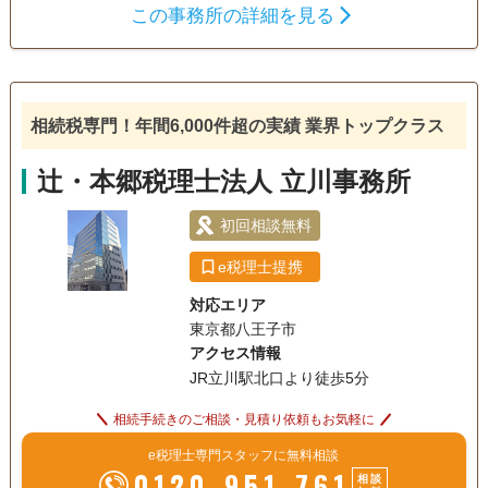
この事務所の詳細を見る
遺言書
遺産分割
生前贈与
相続財産調査
相続税申告
相続手続き
銀行手続き
戸籍収集
相続税対策
相続税専門！年間6,000件超の実績 業界トップクラス
電話相談可
訪問可
土日相談可
初回相談無料
辻・本郷税理士法人 立川事務所
18時以降相談可
オンライン面談可
事務所面談可
初回相談無料
e税理士提携
対応エリア
東京都八王子市
アクセス情報
JR立川駅北口より徒歩5分
相続手続きのご相談・見積り依頼もお気軽に
e税理士専門スタッフに無料相談
0120-951-761
相談