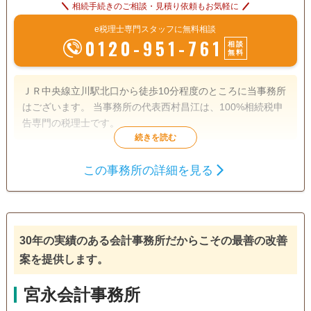
相続手続きのご相談・見積り依頼もお気軽に
e税理士専門スタッフに無料相談
0120-951-761
相談
無料
ＪＲ中央線立川駅北口から徒歩10分程度のところに当事務所
はございます。 当事務所の代表西村昌江は、100%相続税申
告専門の税理士です。
遺産分割
相続財産調査
相続税申告
この事務所の詳細を見る
相続手続き
銀行手続き
戸籍収集
相続人調査
30年の実績のある会計事務所だからこその最善の改善
訪問可
女性スタッフ対応可
土日相談可
初回相談無料
案を提供します。
18時以降相談可
オンライン面談可
事務所面談可
宮永会計事務所