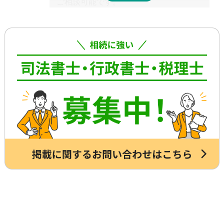
ご相談可能です。
ため、早めの動き出しが肝心です。
具体的には、相続した不動産の査定・売
もしご自分で全ての手続きをやろうとす
却支援、のこされた高齢のご家族の見守
る場合、平日昼間に何度も役所に行くな
り・介護支援、相続した財産の資産運用
どさらに時間がかかるので、専門家に任
のご相談、本位牌や法要・海洋散骨・お
せたほうが早く確実に手続きが進み、ス
墓など仏事に関するご相談などです。
トレスもなく安心でしょう。
詳しくは専門スタッフまでお問合せくだ
さい。