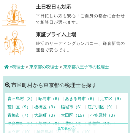
土日祝日も対応
平日忙しい方も安心！ご自身の都合に合わせ
て相談日が選べます。
東証プライム上場
終活のリーディングカンパニー、鎌倉新書の
運営で安心です。
e税理士
>
東京都の税理士
>
東京都八王子市の税理士
市区町村から東京都の税理士を探す
青ヶ島村（3）
昭島市（6）
あきる野市（6）
足立区（9）
荒川区（9）
板橋区（9）
稲城市（6）
江戸川区（9）
青梅市（7）
大島町（3）
大田区（15）
小笠原村（3）
奥多摩町（6）
葛飾区（9）
北区（6）
清瀬市（10）
国立市（10）
神津島村（3）
江東区（10）