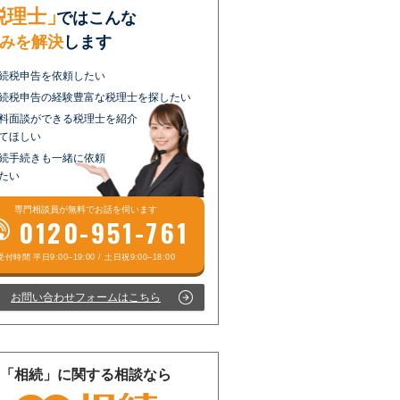
税理士」
ではこんな
みを解決
します
続税申告を依頼したい
続税申告の経験豊富な税理士を探したい
料面談ができる税理士を紹介
てほしい
続手続きも一緒に依頼
たい
専門相談員が
無料
でお話を伺います
0120-951-761
お問い合わせフォームはこちら
「相続」に関する相談なら
受付時間 平日9:00–19:00 / 土日祝9:00–18:00