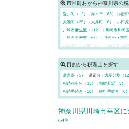
市区町村から神奈川県の税
愛川町（12）
厚木市（88）
綾瀬
大磯町（25）
大井町（8）
小田原
川崎市麻生区（112）
川崎市川崎区
川崎市多摩区（81）
川崎市中原区（
相模原市中央区（88）
相模原市緑
座間市（43）
逗子市（33）
茅ヶ
秦野市（36）
葉山町（24）
平塚
目的から税理士を探す
三浦市（33）
南足柄市（17）
山
遺言書（5）
遺留分
遺産分割（1
横須賀市（128）
横浜市青葉区（1
相続税申告（35）
相続登記（3）
横浜市磯子区（62）
横浜市神奈川区
相続手続き（10）
銀行手続き（6
横浜市港北区（160）
横浜市栄区（
横浜市鶴見区（96）
横浜市戸塚区
神奈川県川崎市幸区に
横浜市保土ケ谷区（90）
横浜市緑
(54件)