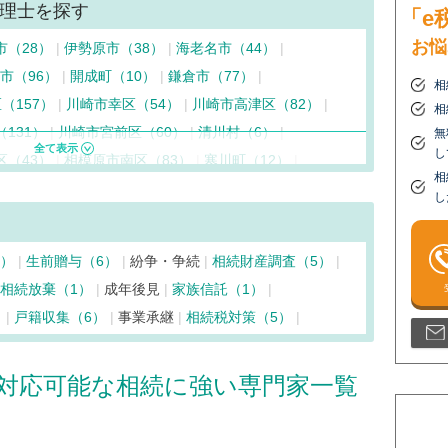
理士を探す
「e
お悩
市（28）
伊勢原市（38）
海老名市（44）
市（96）
開成町（10）
鎌倉市（77）
相
（157）
川崎市幸区（54）
川崎市高津区（82）
相
131）
川崎市宮前区（60）
清川村（6）
無
し
区（43）
相模原市南区（83）
寒川町（12）
相
崎市（68）
中井町（7）
二宮町（12）
箱根町（7）
し
市（103）
藤沢市（148）
松田町（9）
真鶴町（6）
北町（6）
大和市（82）
湯河原町（15）
2）
生前贈与（6）
紛争・争続
相続財産調査（5）
19）
横浜市旭区（55）
横浜市泉区（56）
相続放棄（1）
成年後見
家族信託（1）
（185）
横浜市金沢区（69）
横浜市港南区（97）
）
戸籍収集（6）
事業承継
相続税対策（5）
62）
横浜市瀬谷区（26）
横浜市都筑区（62）
（98）
横浜市中区（423）
横浜市西区（178）
対応可能な相続に強い専門家一覧
区（71）
横浜市南区（134）