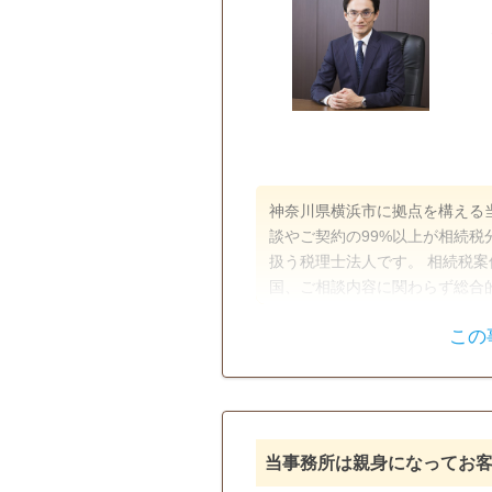
神奈川県横浜市に拠点を構える
談やご契約の99%以上が相続
扱う税理士法人です。 相続税
国、ご相談内容に関わらず総合
交渉力を強みに、1,877件以
この
で最も相続税の還付に成功してき
遺産分割
生前贈与
時間】平日・土日：9:00～18:0
電話相談可
訪問可
女性ス
18時以降相談可
オンライン
当事務所は親身になってお