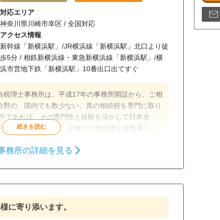
対応エリア
神奈川県川崎市幸区 / 全国対応
アクセス情報
新幹線「新横浜駅」/JR横浜線「新横浜駅」北口より徒
歩5分 / 相鉄新横浜線・東急新横浜線「新横浜駅」/横
浜市営地下鉄「新横浜駅」10番出口出てすぐ
当税理士事務所は、平成17年の事務所開設から、ご相
税分野の、国内でも数少ない、真の相続税を専門に取り
案件であれば、その専門性と経験を活かして日本全
的に対応しています。 正確な土地評価と税務署との
上（令和4年5月9日現在）もの相続税を取り戻し、日本
事務所の詳細を見る
た実績があります。 【対応地域】全国対応 【営業
相続税申告
相続税対策
0(定休日：祝祭日)
タッフ対応可
土日相談可
初回相談無料
面談可
事務所面談可
客様に寄り添います。