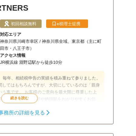
TNERS
初回相談無料
e税理士提携
対応エリア
神奈川県川崎市幸区 / 神奈川県全域、東京都（主に町
田市・八王子市）
アクセス情報
JR横浜線 淵野辺駅から徒歩10分
来、毎年、相続税申告の実績を積み重ねて参りました。
関してはもちろんですが、大切にしているのは「親身
いう事です。 お客様のご意向を最大限に尊重した上
遺産分割案毎の節税額や納税額をわかりやすくお伝え
に関する「遺産分割協議書」の作成や相続登記などの
事務所の詳細を見る
ークですべて解決します。 どうぞお気軽にご連絡お
相続税申告
相続手続き
タッフ対応可
土日相談可
初回相談無料