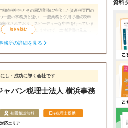
資料
す相続税申告とその周辺業務に特化した資産税専門の
持つ一般の事務所と違い、一般業務と併用で相続税申
効率化されており、スピーディーな申告を行っていま
地建物取引士資格も有しますので、土地評価の見立て
知識が豊富です。 ☆申告期限が迫っている申告にも
事務所の詳細を見る
事が忙しい方には土日や夜間の面談行っていますし、
相続財産調査
相続税申告
相続手続き
せもしています。 ☆税務調査対策に有効といわれてい
っていますし、複数の申告プランがありますので、ご
相続税対策
相続人調査
 ☆令和5年には相鉄線が新横浜に乗り入れ東横線とも
になります。 ☆事務所設立の趣旨に鑑み相続人間で
談可
初回相談無料
18時以降相談可
かにし・成功に導く会社です
ません。
可
ジャパン税理士法人 横浜事務
初回相談無料
e税理士提携
対応エリア