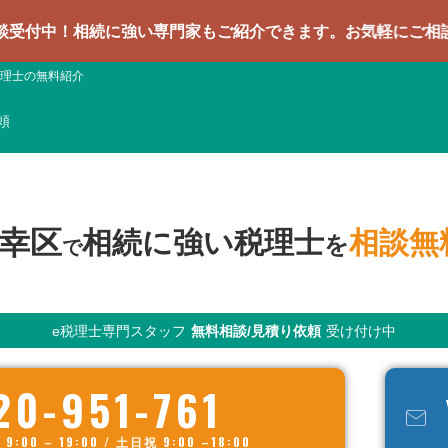
相続に強い専門家もご紹介できます。お気軽にご相談ください
理士の無料紹介
頼
幸区
相続に強い税理士
相談無
を
で
e税理士専門スタッフ
無料相談/見積り依頼
受け付け中
20-951-761
00 – 19:00 / 土日祝 9:00 –18:00