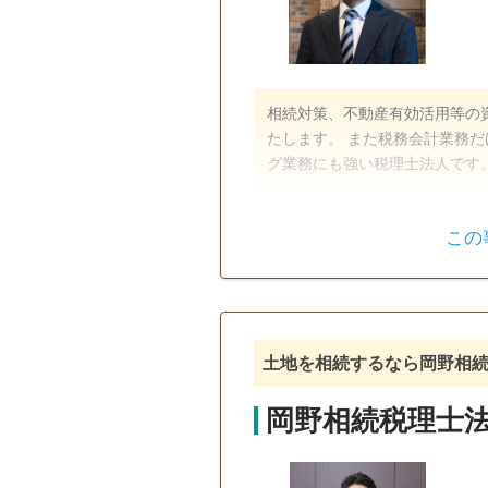
相続対策、不動産有効活用等の
たします。 また税務会計業務
グ業務にも強い税理士法人です
遺産分割
生前贈与
この
戸籍収集
相続税対策
土地を相続するなら岡野相
岡野相続税理士