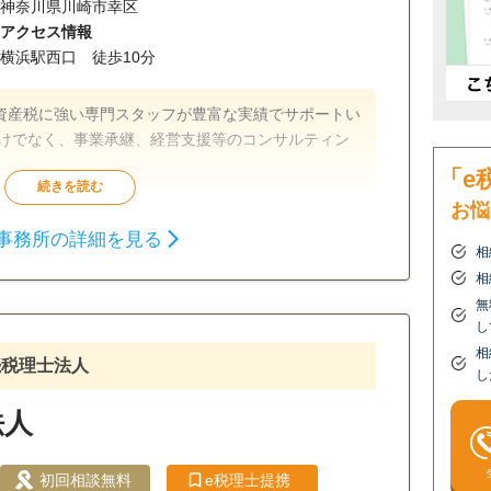
神奈川県川崎市幸区
アクセス情報
横浜駅西口 徒歩10分
資産税に強い専門スタッフが豊富な実績でサポートい
だけでなく、事業承継、経営支援等のコンサルティン
。
「e
お悩
相続税申告
相続手続き
銀行手続き
事務所の詳細を見る
相
相続人調査
相
無
し
相
続税理士法人
し
法人
初回相談無料
e税理士提携