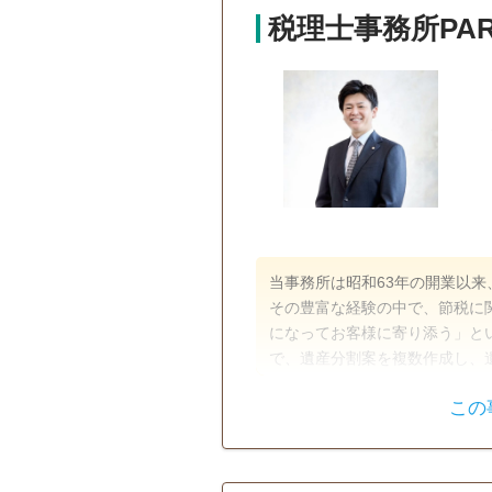
税理士事務所PAR
当事務所は昭和63年の開業以
その豊富な経験の中で、節税に
になってお客様に寄り添う」と
で、遺産分割案を複数作成し、
します。 また、相続税の申告
この
手続きも、他士業とのネットワ
遺言書
遺産分割
待ちしております。
電話相談可
訪問可
女性ス