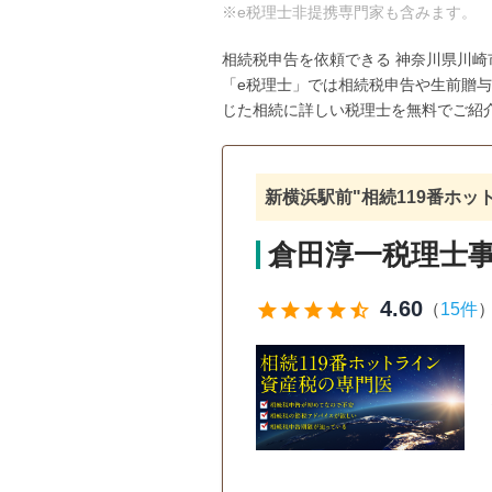
※e税理士非提携専門家も含みます。
相続税申告を依頼できる 神奈川県川
「e税理士」では相続税申告や生前贈
じた相続に詳しい税理士を無料でご紹
新横浜駅前"相続119番ホ
倉田淳一税理士
4.60
star
star
star
star
star_half
（
15件