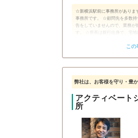
☆新横浜駅前に事務所がありま
事務所です。 ☆顧問先を多数
告をしていませんので、業務が
す。 ☆所長は銀行出身で、宅
だけでなく、金融・保険の実務
この
頼りになる事務所です。 ☆仕
遺産分割
生前贈与
webによるオンライン打ち合わ
る書面添付制度による申告を行
銀行手続き
戸籍収集
要望に沿った申告ができます。
接続しますので、より一層便利
電話相談可
訪問可
土日相
弊社は、お客様を守り・豊
の係争案件はお取り扱いしてい
オンライン面談可
事務所面談
アクティベート
所