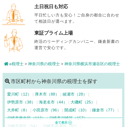
土日祝日も対応
平日忙しい方も安心！ご自身の都合に合わせ
て相談日が選べます。
東証プライム上場
終活のリーディングカンパニー、鎌倉新書の
運営で安心です。
e税理士
>
神奈川県の税理士
>
神奈川県横浜市瀬谷区の税理士
市区町村から神奈川県の税理士を探す
愛川町（12）
厚木市（88）
綾瀬市（28）
伊勢原市（38）
海老名市（44）
大磯町（25）
大井町（8）
小田原市（96）
開成町（10）
鎌倉市（77）
川崎市麻生区（112）
川崎市川崎区（157）
川崎市幸区（54）
川崎市高津区（82）