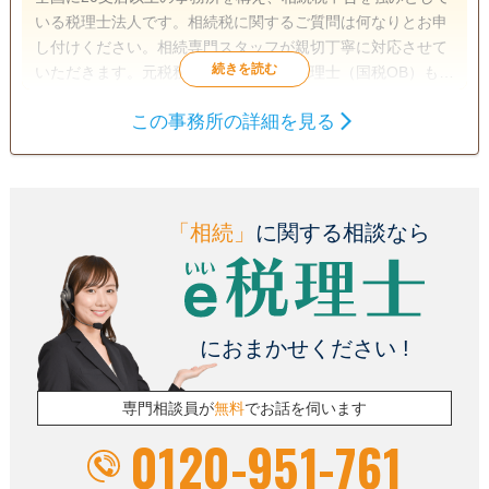
いる税理士法人です。相続税に関するご質問は何なりとお申
し付けください。相続専門スタッフが親切丁寧に対応させて
いただきます。元税務署職員であった税理士（国税OB）も多
数在籍しており税務調査対策も万全です。
この事務所の詳細を見る
遺言書
相続税申告
相続手続き
電話相談可
訪問可
女性スタッフ対応可
土日相談可
「相続」
に関する相談なら
初回相談無料
18時以降相談可
オンライン面談可
事務所面談可
におまかせください !
専門相談員が
無料
でお話を伺います
0120-951-761