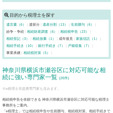
川崎市多摩区（81）
川崎市中原区（131）
川崎市宮前区（60）
清川村（6）
相模原市中央区（88）
目的から税理士を探す
相模原市緑区（43）
相模原市南区（83）
寒川町（12）
遺言書（6）
遺留分
遺産分割（13）
生前贈与（6）
座間市（43）
逗子市（33）
茅ヶ崎市（68）
中井町（7）
紛争・争続
相続財産調査（6）
相続税申告（23）
二宮町（12）
箱根町（7）
秦野市（36）
葉山町（24）
相続登記（3）
相続放棄（1）
成年後見
家族信託（1）
平塚市（103）
藤沢市（148）
松田町（9）
真鶴町（6）
相続手続き（10）
銀行手続き（7）
戸籍収集（7）
三浦市（33）
南足柄市（17）
山北町（6）
大和市（82）
事業承継
相続税対策（5）
湯河原町（15）
横須賀市（128）
横浜市青葉区（119）
横浜市旭区（55）
横浜市泉区（56）
横浜市磯子区（62）
神奈川県横浜市瀬谷区に対応可能な相
横浜市神奈川区（185）
横浜市金沢区（69）
続に強い専門家一覧
横浜市港南区（97）
横浜市港北区（160）
(26件)
横浜市栄区（62）
横浜市瀬谷区（26）
※e税理士非提携専門家も含みます。
横浜市都筑区（62）
横浜市鶴見区（96）
横浜市戸塚区（98）
横浜市中区（423）
相続税申告を依頼できる 神奈川県横浜市瀬谷区に対応可能な税理士
横浜市西区（178）
横浜市保土ケ谷区（90）
事務所をご案内。
「e税理士」では相続税申告や生前贈与、相続税対策、相続手続きで
横浜市緑区（71）
横浜市南区（134）