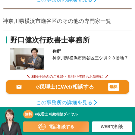
遺言書
遺産分割
相続財産調査
株式の長い運用実績をもつ私と私を取り巻くプロフェッショ
相続税申告
相続登記
相続放棄
ナル集団が運営する税理士事務所です。 弊所は法人や個人の
神奈川県横浜市瀬谷区のその他の専門家一覧
お客様に対して、税務申告や決算書作成、税務相談だけに留
家族信託
相続手続き
銀行手続き
まらず、幅広いサービスを提供しています。また税務や会計
戸籍収集
相続人調査
生前贈与（不動産名
に関する最新の情報にも精通しており、お客様に適切なアド
義変更）
野口健次行政書士事務所
バイスを提供することができます。 弊所はお客様と密にコミ
ュニケーションを取り、お客様のニーズに合わせた最適な解
電話相談可
土日相談可
住所
初回相談無料
18時以降相談可
決策を提供することを目指しています。話しやすさ、実力、
神奈川県横浜市瀬谷区三ツ境２３番地７
本物です。弊所のサービスはお客様のビジネスを効率的に運
事務所面談可
営し成長を促進するために必要なものです。 弊所は、「30年
を超える経験を、あなたの味方に」をモットーに、「信頼
相続手続きのご相談・見積り依頼もお気軽に
性、正確性、迅速性、そして親切さ」を大切にしています。
e税理士にWeb相談する
無料
それ故弊所が提供するサービスはお客様のビジネスにとって
不可欠なものであり、常にお客様の成功に貢献することを使
この事務所の詳細を見る
命としています。
無料
e税理士 相続相談ダイヤル
電話相談する
WEBで相談
相原哲税理士事務所