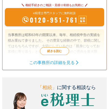
相続手続きのご相談・見積り依頼もお気軽に
e税理士専門スタッフに無料相談
0120-951-761
相談
無料
当事務所は昭和63年の開業以来、毎年、相続税申告の実績を
積み重ねて参りました。 その豊富な経験の中で、節税に関し
てはもちろんですが、大切にしているのは「親身になってお
客様に寄り添う」という事です。 お客様のご意向を最大限に
尊重した上で、遺産分割案を複数作成し、遺産分割案毎の節
この事務所の詳細を見る
税額や納税額をわかりやすくお伝えします。 また、相続税の
遺言書
遺産分割
相続税申告
申告に関する「遺産分割協議書」の作成や相続登記などの手
相続手続き
続きも、他士業とのネットワークですべて解決します。 どう
ぞお気軽にご連絡お待ちしております。
電話相談可
訪問可
女性スタッフ対応可
土日相談可
「相続」
に関する相談なら
初回相談無料
18時以降相談可
オンライン面談可
事務所面談可