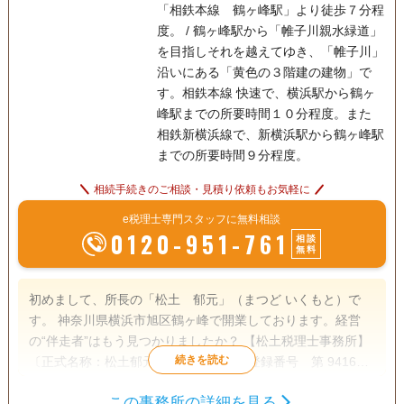
「相鉄本線 鶴ヶ峰駅」より徒歩７分程
度。 / 鶴ヶ峰駅から「帷子川親水緑道」
を目指しそれを越えてゆき、「帷子川」
沿いにある「黄色の３階建の建物」で
す。相鉄本線 快速で、横浜駅から鶴ヶ
峰駅までの所要時間１０分程度。また
相鉄新横浜線で、新横浜駅から鶴ヶ峰駅
までの所要時間９分程度。
相続手続きのご相談・見積り依頼もお気軽に
e税理士専門スタッフに無料相談
0120-951-761
相談
無料
初めまして、所長の「松土 郁元」（まつど いくもと）で
す。 神奈川県横浜市旭区鶴ヶ峰で開業しております。経営
の“伴走者”はもう見つかりましたか？ 【松土税理士事務所】
〔正式名称：松土郁元税理士事務所〕(登録番号 第 94165
号 東京地方税理士会会員 保土ヶ谷支部所属)は、税務に
この事務所の詳細を見る
関する幅広い知識はもちろんのこと、学生の頃から不動産や