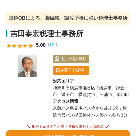
相続手続き
銀行手続き
戸籍収集
相続人調査
国税OBによる、相続税・譲渡所得に強い税理士事務所
吉田泰宏税理士事務所
5.00
（
1件
）
star
star
star
star
star
初回相談無料
e税理士提携
対応エリア
神奈川県横浜市瀬谷区 / 横浜市、鎌倉
市、逗子市、横須賀市、三浦市、葉山町
アクセス情報
京急バス鳥見塚バス停から徒歩5分 / 横
浜市営バス杉田梅林バス停から徒歩3分
相続手続きのご相談・見積り依頼もお気軽に