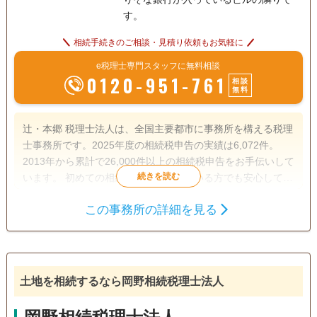
す。
相続手続きのご相談・見積り依頼もお気軽に
e税理士専門スタッフに無料相談
0120-951-761
相談
無料
辻・本郷 税理士法人は、全国主要都市に事務所を構える税理
士事務所です。2025年度の相続税申告の実績は6,072件。
2013年から累計で26,000件以上の相続税申告をお手伝いして
います。 初めての相続で不安を感じている方でも安心して相
談できるよう、親身なサポートを心がけ、一人ひとり適切な
この事務所の詳細を見る
サービスを提供するために、小さなお悩みやご事情まできめ
遺産分割
生前贈与
相続税申告
細かく配慮しています。
相続税対策
訪問可
土日相談可
初回相談無料
オンライン面談可
土地を相続するなら岡野相続税理士法人
事務所面談可