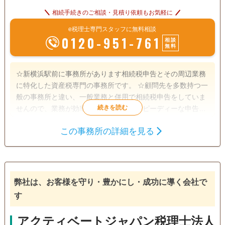
相続手続きのご相談・見積り依頼もお気軽に
e税理士専門スタッフに無料相談
0120-951-761
相談
無料
☆新横浜駅前に事務所があります相続税申告とその周辺業務
に特化した資産税専門の事務所です。 ☆顧問先を多数持つ一
般の事務所と違い、一般業務と併用で相続税申告をしていま
せんので、業務が効率化されており、スピーディーな申告を
行っています。 ☆所長は銀行出身で、宅地建物取引士資格も
この事務所の詳細を見る
有しますので、土地評価の見立てだけでなく、金融・保険の
遺産分割
生前贈与
相続財産調査
実務知識が豊富です。 ☆申告期限が迫っている申告にも頼り
相続税申告
相続手続き
銀行手続き
になる事務所です。 ☆仕事が忙しい方には土日や夜間の面談
行っていますし、webによるオンライン打ち合わせもしてい
戸籍収集
相続税対策
相続人調査
ます。 ☆税務調査対策に有効といわれている書面添付制度に
弊社は、お客様を守り・豊かにし・成功に導く会社で
よる申告を行っていますし、複数の申告プランがありますの
電話相談可
訪問可
土日相談可
初回相談無料
す
で、ご要望に沿った申告ができます。 ☆令和5年には相鉄線
が新横浜に乗り入れ東横線とも接続しますので、より一層便
18時以降相談可
オンライン面談可
事務所面談可
アクティベートジャパン税理士法人
利になります。 ☆事務所設立の趣旨に鑑み相続人間での係争