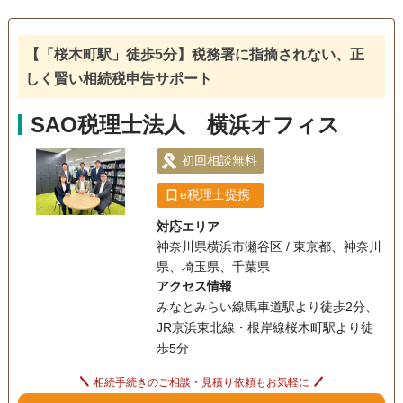
相続税対策
電話相談可
訪問可
土日相談可
18時以降相談可
【「桜木町駅」徒歩5分】税務署に指摘されない、正
しく賢い相続税申告サポート
オンライン面談可
SAO税理士法人 横浜オフィス
初回相談無料
e税理士提携
対応エリア
神奈川県横浜市瀬谷区 / 東京都、神奈川
県、埼玉県、千葉県
アクセス情報
みなとみらい線馬車道駅より徒歩2分、
JR京浜東北線・根岸線桜木町駅より徒
歩5分
相続手続きのご相談・見積り依頼もお気軽に