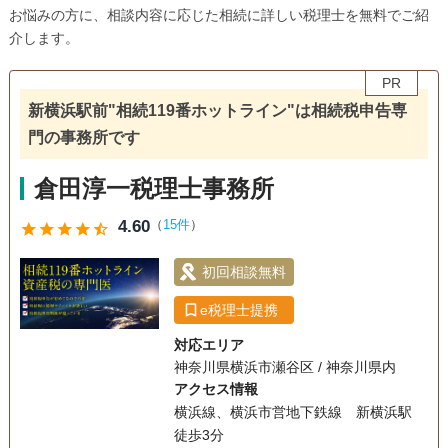
お悩みの方に、相談内容に応じた相続に詳しい税理士を無料でご紹
介します。
PR
新横浜駅前"相続119番ホットライン"は相続税申告専
門の事務所です
倉田淳一税理士事務所
4.60
（
15件
）
star
star
star
star
star_half
初回相談無料
e税理士提携
対応エリア
神奈川県横浜市瀬谷区 / 神奈川県内
アクセス情報
横浜線、横浜市営地下鉄線 新横浜駅
徒歩3分