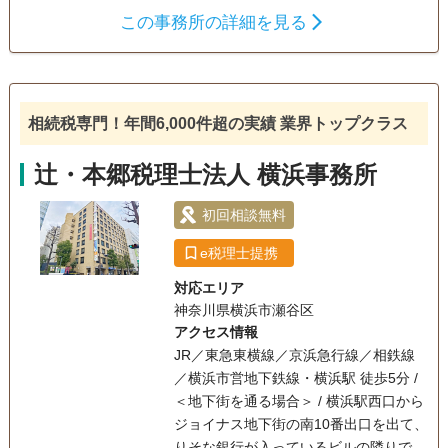
この事務所の詳細を見る
遺産分割
生前贈与
相続税申告
相続手続き
銀行手続き
戸籍収集
相続税対策
相続人調査
相続税専門！年間6,000件超の実績 業界トップクラス
辻・本郷税理士法人 横浜事務所
初回相談無料
e税理士提携
対応エリア
神奈川県横浜市瀬谷区
アクセス情報
JR／東急東横線／京浜急行線／相鉄線
／横浜市営地下鉄線・横浜駅 徒歩5分 /
＜地下街を通る場合＞ / 横浜駅西口から
ジョイナス地下街の南10番出口を出て、
りそな銀行が入っているビルの隣りで