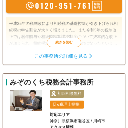
0120-951-761
相談
無料
平成25年の税制改により相続税の基礎控除が引き下げられ相
続税の申告割合が大きく増えました。 また令和5年の税制改
正では暦年贈与や相続時精算課税制度について抜本的な改正
が加えられ、相続税対策もより複雑なものになったといえま
す。 当事務所では相続税の申告手続きをはじめ、事前の相続
この事務所の詳細を見る
対策や遺産分割のご相談まで、責任感と誠実さをもって対応
遺言書
遺産分割
生前贈与
させていただきます。
相続税申告
相続登記
相続手続き
銀行手続き
戸籍収集
みぞのくち税務会計事務所
電話相談可
土日相談可
初回相談無料
オンライン面談可
初回相談無料
事務所面談可
e税理士提携
対応エリア
神奈川県横浜市瀬谷区 / 川崎市
アクセス情報