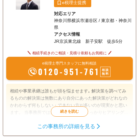
e税理士提携
対応エリア
神奈川県横浜市瀬谷区 / 東京都・神奈川
県
アクセス情報
JR京浜東北線 新子安駅 徒歩5分
相続手続きのご相談・見積り依頼もお気軽に
e税理士専門スタッフに無料相談
0120-951-761
相談
無料
相続や事業承継は誰もが頭を悩ませます｡ 解決策を調べてみ
るものの解決策は無数にあり自分にあった解決策がどれなの
かわからず何もしない・できない方が多いのが現実かと思い
ます。 当事務所ではお客様のご状況をしっかりヒアリングし
たうえでお客様にとって最適な対策をオーダーメイドでご提
この事務所の詳細を見る
案させていただきます。 【対応地域】 東京都・神奈川県
遺産分割
生前贈与
相続税申告
【営業時間】 平日10:00～17:00 土日祝は事前予約で対応可