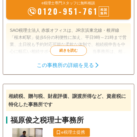
e税理士専門スタッフに無料相談
0120-951-761
相談
無料
SAO税理士法人 赤坂オフィスは、JR京浜東北線・根岸線
「桜木町駅」徒歩5分の利便性に加え、平日9時～21時まで営
業、土日祝も予約対応可能な柔軟な体制で、相続税申告を中
心に幅広い相続サポートを行っています。 当事務所は、相続
税申告に精通した少数精鋭の税理士が在籍。障害を持つ相続
この事務所の詳細を見る
人がいる場合や、遺産分割が難航しているケースなど、複雑
遺産分割
相続財産調査
相続税申告
な相続案件にも豊富な経験をもって対応しています。また、
相続登記
生前贈与（不動産名
弁護士や司法書士など隣接士業とも連携しており、登記や年
義変更）
金手続きなど、相続に伴う煩雑な業務をワンストップでサポ
ートできるのも強みです。
相続税、贈与税、財産評価、譲渡所得など、資産税に
電話相談可
訪問可
土日相談可
初回相談無料
特化した事務所です
18時以降相談可
オンライン面談可
事務所面談可
福原俊之税理士事務所
e税理士提携