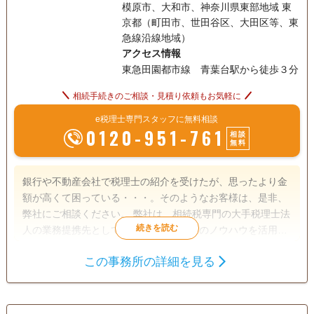
模原市、大和市、神奈川県東部地域 東
京都（町田市、世田谷区、大田区等、東
急線沿線地域）
アクセス情報
東急田園都市線 青葉台駅から徒歩３分
相続手続きのご相談・見積り依頼もお気軽に
e税理士専門スタッフに無料相談
0120-951-761
相談
無料
銀行や不動産会社で税理士の紹介を受けたが、思ったより金
額が高くて困っている・・・。そのようなお客様は、是非、
弊社にご相談ください。 弊社は、相続税専門の大手税理士法
人の業務提携先として、大手税理士法人のノウハウを活用し
ながら、高品質でリーズナブルな相続税の申告サービスを提
この事務所の詳細を見る
供しております。 お客様の対応は、原則、代表税理士が行っ
遺言書
遺産分割
相続財産調査
ておりますので、きめ細やかかつスピーディな対応が可能で
相続税申告
相続手続き
銀行手続き
す。 また、お客様先へのご訪問による相談だけでなく、オン
ラインツールを活用した相談も承っておりますので、ご希望