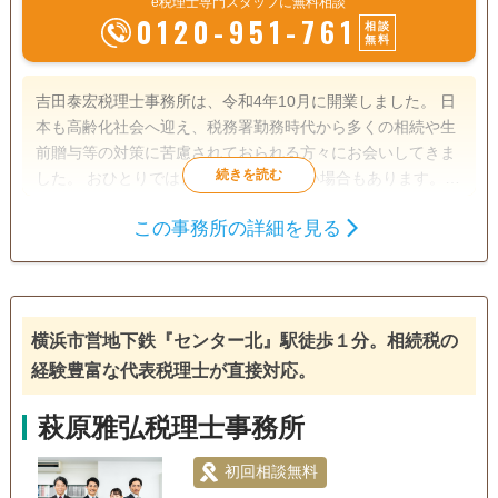
e税理士専門スタッフに無料相談
0120-951-761
相談
無料
吉田泰宏税理士事務所は、令和4年10月に開業しました。 日
本も高齢化社会へ迎え、税務署勤務時代から多くの相続や生
前贈与等の対策に苦慮されておられる方々にお会いしてきま
した。 おひとりでは、中々解決が難しい場合もあります。
そのような時、お客様のニーズに沿ってお役に立ちたいと思
この事務所の詳細を見る
います。 お気軽に、ご連絡ください。
遺言書
相続税申告
相続人調査
土日相談可
初回相談無料
18時以降相談可
事務所面談可
横浜市営地下鉄『センター北』駅徒歩１分。相続税の
経験豊富な代表税理士が直接対応。
萩原雅弘税理士事務所
初回相談無料