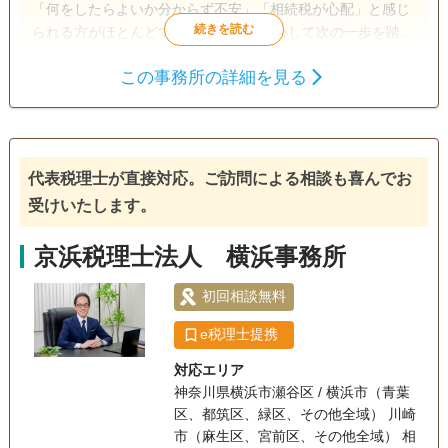
「何をしたらよいか分からず不安」「相続税が心配」と感じ
られる方がほとんどです。 お客様が安心して次の一歩を踏み
出せるように、それぞれの状況に寄り添いながら、スムーズ
この事務所の詳細を見る
な相続税申告を支援します。 また、生前対策では、相続税の
遺産分割
相続財産調査
相続税申告
試算や贈与・遺言・不動産の整理・保険活用などを通じて、
相続手続き
トラブルを未然に防ぎ、ご家族の安心をつなぐサポートをし
ます。
訪問可
土日相談可
初回相談無料
18時以降相談可
代表税理士が直接対応。ご訪問による相談も喜んでお
受けいたします。
オンライン面談可
事務所面談可
京浜税理士法人 横浜事務所
初回相談無料
e税理士提携
対応エリア
神奈川県横浜市瀬谷区 / 横浜市（青葉
区、都筑区、緑区、その他全域） 川崎
市（麻生区、宮前区、その他全域） 相