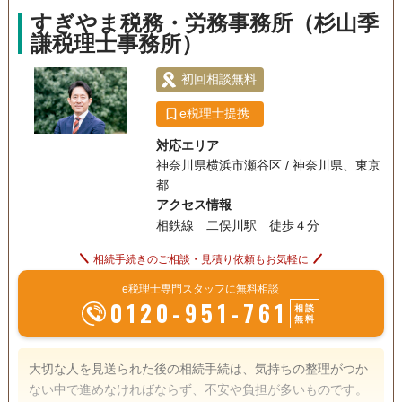
すぎやま税務・労務事務所（杉山季
謙税理士事務所）
初回相談無料
e税理士提携
対応エリア
神奈川県横浜市瀬谷区 / 神奈川県、東京
都
アクセス情報
相鉄線 二俣川駅 徒歩４分
相続手続きのご相談・見積り依頼もお気軽に
e税理士専門スタッフに無料相談
0120-951-761
相談
無料
大切な人を見送られた後の相続手続は、気持ちの整理がつか
ない中で進めなければならず、不安や負担が多いものです。