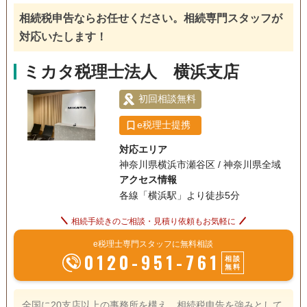
戸籍収集
相続人調査
生前贈与（不動産名
義変更）
の方法をお申し付けください。 初回相談は無料で行っており
相続税申告ならお任せください。相続専門スタッフが
ますので、「まずはちょっと聞いてみたいんだけ
対応いたします！
電話相談可
ど・・・。」というお客様も遠慮なくお問い合わせいただけ
訪問可
土日相談可
初回相談無料
ればと存じます。 ・申告期限が迫って焦っている・・・。
ミカタ税理士法人 横浜支店
18時以降相談可
オンライン面談可
事務所面談可
・自分でやろうとして途中まではなんとかできたけど、土地
の評価や申告書の書き方が分からず困っている・・・。 この
初回相談無料
ようなお客様からのご相談も快く対応いたしますので、気軽
にお問合せいただければと存じます。 皆様からのお問い合わ
e税理士提携
せを心よりお待ちしております。
対応エリア
神奈川県横浜市瀬谷区 / 神奈川県全域
アクセス情報
各線「横浜駅」より徒歩5分
相続手続きのご相談・見積り依頼もお気軽に
e税理士専門スタッフに無料相談
0120-951-761
相談
無料
全国に20支店以上の事務所を構え、相続税申告を強みとして