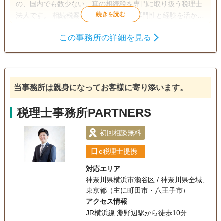
の、国内でも数少ない、真の相続税を専門に取り扱う税理士
法人です。 相続税案件であれば、その専門性と経験を活かし
て日本全国、ご相談内容に関わらず総合的に対応していま
この事務所の詳細を見る
す。 正確な土地評価と税務署との交渉力を強みに、1,877件
遺産分割
生前贈与
相続税申告
以上（令和4年5月9日現在）もの相続税を取り戻し、日本で
相続税対策
最も相続税の還付に成功してきた実績があります。 【対応地
域】全国対応 【営業時間】平日・土日：9:00～18:00(定休
電話相談可
日：祝祭日)
訪問可
女性スタッフ対応可
土日相談可
当事務所は親身になってお客様に寄り添います。
初回相談無料
18時以降相談可
オンライン面談可
税理士事務所PARTNERS
事務所面談可
初回相談無料
e税理士提携
対応エリア
神奈川県横浜市瀬谷区 / 神奈川県全域、
東京都（主に町田市・八王子市）
アクセス情報
JR横浜線 淵野辺駅から徒歩10分