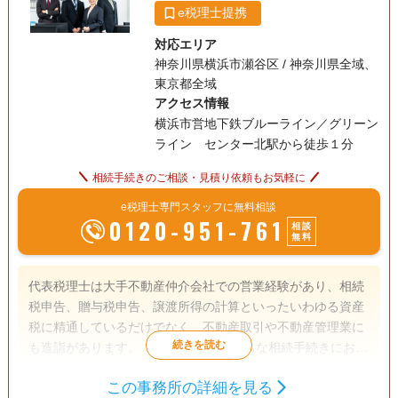
e税理士提携
対応エリア
神奈川県横浜市瀬谷区 / 神奈川県全域、
東京都全域
アクセス情報
横浜市営地下鉄ブルーライン／グリーン
ライン センター北駅から徒歩１分
相続手続きのご相談・見積り依頼もお気軽に
e税理士専門スタッフに無料相談
0120-951-761
相談
無料
代表税理士は大手不動産仲介会社での営業経験があり、相続
税申告、贈与税申告、譲渡所得の計算といったいわゆる資産
税に精通しているだけでなく、不動産取引や不動産管理業に
も造詣があります。 １度きりになりがちな相続手続きにおい
て、相続人の方が相続で承継された財産を将来に渡って有効
この事務所の詳細を見る
活用できる一助となれるよう、先々を見据えた対応を心がけ
相続税申告