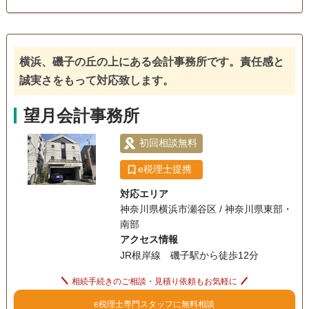
ています。
訪問可
土日相談可
初回相談無料
18時以降相談可
横浜、磯子の丘の上にある会計事務所です。責任感と
オンライン面談可
事務所面談可
誠実さをもって対応致します。
望月会計事務所
初回相談無料
e税理士提携
対応エリア
神奈川県横浜市瀬谷区 / 神奈川県東部・
南部
アクセス情報
JR根岸線 磯子駅から徒歩12分
相続手続きのご相談・見積り依頼もお気軽に
e税理士専門スタッフに無料相談