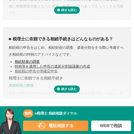
仮に税務調査対象となった場合、税理士に立ち会ってもらうことも可能
です。
なお、正味の遺産額（相続税の課税の対象となる財産の合計額）が相続
税の基礎控除内（相続税の申告・納税が不要）であれば、税理士に依頼
する必要はありません。
税理士に依頼できる相続手続きはどんなものがある？
相続税の申告をはじめ、相続財産の調査、遺産分割をする際に考慮すべ
き相続税の特例のアドバイスなどです。
相続財産の調査
特例等を適用した申告の遺産分割協議書の作成
相続税の申告や準確定申告
税理士に依頼できる相続手続き
相続財産の調査
現金や預貯金だけであれば残高を確認することは容易です。しかし、亡
くなった方がどこの銀行等に預けていたのか分からない場合は一行一行
調査する必要があります。
無料
e税理士 相続相談ダイヤル
また、株式や貴金属、不動産などは評価をする必要があります。また、
税理士へ相続手続きを頼むと費用相場はいくらくらい？
財産調査と相続税申告は共通する書類が多いため、税理士に依頼するこ
電話相談する
WEBで相談
相続税の申告を依頼する場合の費用相場は、税理士事務所により差があ
とで合わせて収集・管理が可能になり、取り直しや多く取りすぎなどの
りますが概ね遺産総額の0.5％から1％程度が目安です。相談料について