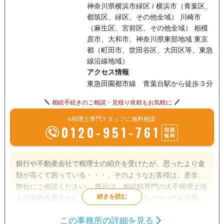
神奈川県横浜市緑区 / 横浜市（青葉区、
都筑区、緑区、その他全域） 川崎市
（麻生区、宮前区、その他全域） 相模
原市、大和市、神奈川県東部地域 東京
都（町田市、世田谷区、大田区等、東急
線沿線地域）
アクセス情報
東急田園都市線 青葉台駅から徒歩３分
相続手続きのご相談・見積り依頼もお気軽に
e税理士専門スタッフに無料相談
0120-951-761
相談
無料
銀行や不動産会社で税理士の紹介を受けたが、思ったより金
額が高くて困っている・・・。そのようなお客様は、是非、
弊社にご相談ください。 弊社は、相続税専門の大手税理士法
人の業務提携先として、大手税理士法人のノウハウを活用し
ながら、高品質でリーズナブルな相続税の申告サービスを提
この事務所の詳細を見る
供しております。 お客様の対応は、原則、代表税理士が行っ