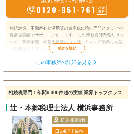
e税理士専門スタッフに無料相談
0120-951-761
相談
無料
相続対策、不動産有効活用等の資産税に強い専門スタッフが
豊富な実績でサポートいたします。 また税務会計業務だけで
なく、事業承継、経営支援等のコンサルティング業務にも強
い税理士法人です。
この事務所の詳細を見る
遺産分割
生前贈与
相続税申告
相続手続き
銀行手続き
戸籍収集
相続税対策
相続人調査
相続税専門！年間6,000件超の実績 業界トップクラス
辻・本郷税理士法人 横浜事務所
初回相談無料
e税理士提携