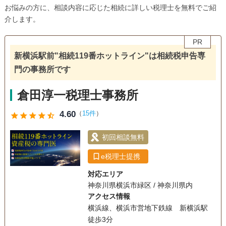
お悩みの方に、相談内容に応じた相続に詳しい税理士を無料でご紹
介します。
PR
新横浜駅前"相続119番ホットライン"は相続税申告専
門の事務所です
倉田淳一税理士事務所
4.60
（
15件
）
star
star
star
star
star_half
初回相談無料
e税理士提携
対応エリア
神奈川県横浜市緑区 / 神奈川県内
アクセス情報
横浜線、横浜市営地下鉄線 新横浜駅
徒歩3分