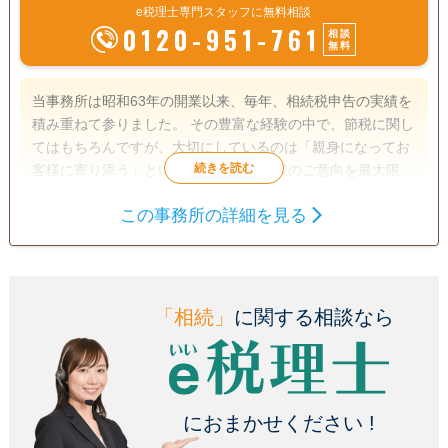
e税理士専門スタッフに無料相談
0120-951-761
相談
無料
当事務所は昭和63年の開業以来、毎年、相続税申告の実績を
積み重ねて参りました。 その豊富な経験の中で、節税に関し
てはもちろんですが、大切にしているのは「親身になってお
客様に寄り添う」という事です。 お客様のご意向を最大限に
尊重した上で、遺産分割案を複数作成し、遺産分割案毎の節
この事務所の詳細を見る
税額や納税額をわかりやすくお伝えします。 また、相続税の
遺言書
遺産分割
相続税申告
申告に関する「遺産分割協議書」の作成や相続登記などの手
相続手続き
続きも、他士業とのネットワークですべて解決します。 どう
ぞお気軽にご連絡お待ちしております。
電話相談可
訪問可
女性スタッフ対応可
土日相談可
「相続」
に関する相談なら
初回相談無料
18時以降相談可
オンライン面談可
事務所面談可
におまかせください !