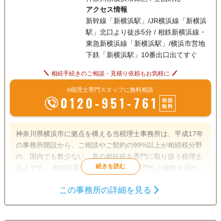
アクセス情報
新幹線「新横浜駅」/JR横浜線「新横浜
駅」北口より徒歩5分 / 相鉄新横浜線・
東急新横浜線「新横浜駅」/横浜市営地
下鉄「新横浜駅」10番出口出てすぐ
相続手続きのご相談・見積り依頼もお気軽に
e税理士専門スタッフに無料相談
0120-951-761
相談
無料
神奈川県横浜市に拠点を構える当税理士事務所は、平成17年
の事務所開設から、ご相談やご契約の99%以上が相続税分野
の、国内でも数少ない、真の相続税を専門に取り扱う税理士
法人です。 相続税案件であれば、その専門性と経験を活かし
て日本全国、ご相談内容に関わらず総合的に対応していま
この事務所の詳細を見る
す。 正確な土地評価と税務署との交渉力を強みに、1,877件
遺産分割
生前贈与
相続税申告
以上（令和4年5月9日現在）もの相続税を取り戻し、日本で
相続税対策
最も相続税の還付に成功してきた実績があります。 【対応地