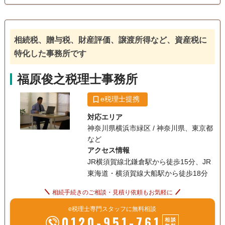
株式の長い運用実績をもつ私と私を取り巻くプロフェッショ
相続税申告
相続登記
相続放棄
ナル集団が運営する税理士事務所です。 弊所は法人や個人の
お客様に対して、税務申告や決算書作成、税務相談だけに留
家族信託
相続手続き
銀行手続き
まらず、幅広いサービスを提供しています。また税務や会計
相続税、贈与税、財産評価、譲渡所得など、資産税に
戸籍収集
相続人調査
生前贈与（不動産名
に関する最新の情報にも精通しており、お客様に適切なアド
義変更）
特化した事務所です
バイスを提供することができます。 弊所はお客様と密にコミ
ュニケーションを取り、お客様のニーズに合わせた最適な解
電話相談可
土日相談可
初回相談無料
18時以降相談可
福原俊之税理士事務所
決策を提供することを目指しています。話しやすさ、実力、
本物です。弊所のサービスはお客様のビジネスを効率的に運
事務所面談可
e税理士提携
営し成長を促進するために必要なものです。 弊所は、「30年
を超える経験を、あなたの味方に」をモットーに、「信頼
対応エリア
性、正確性、迅速性、そして親切さ」を大切にしています。
神奈川県横浜市緑区 / 神奈川県、東京都
など
それ故弊所が提供するサービスはお客様のビジネスにとって
アクセス情報
不可欠なものであり、常にお客様の成功に貢献することを使
JR横須賀線北鎌倉駅から徒歩15分、JR
命としています。
東海道・横須賀線大船駅から徒歩18分
相続手続きのご相談・見積り依頼もお気軽に
e税理士専門スタッフに無料相談
0120-951-761
相談