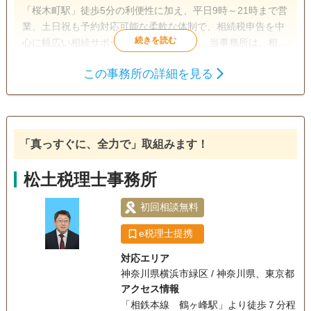
「桜木町駅」徒歩5分の利便性に加え、平日9時～21時まで営
業、土日祝も予約対応可能な柔軟な体制で、相続税申告を中
心に幅広い相続サポートを行っています。 当事務所は、相続
税申告に精通した少数精鋭の税理士が在籍。障害を持つ相続
この事務所の詳細を見る
人がいる場合や、遺産分割が難航しているケースなど、複雑
遺産分割
相続財産調査
相続税申告
な相続案件にも豊富な経験をもって対応しています。また、
相続登記
生前贈与（不動産名
弁護士や司法書士など隣接士業とも連携しており、登記や年
義変更）
金手続きなど、相続に伴う煩雑な業務をワンストップでサポ
ートできるのも強みです。
「真っすぐに、全力で」取組みます！
電話相談可
訪問可
土日相談可
初回相談無料
18時以降相談可
松土税理士事務所
オンライン面談可
事務所面談可
初回相談無料
e税理士提携
対応エリア
神奈川県横浜市緑区 / 神奈川県、東京都
アクセス情報
「相鉄本線 鶴ヶ峰駅」より徒歩７分程