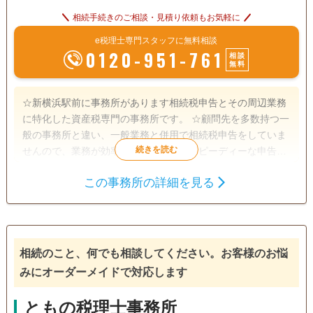
相続手続きのご相談・見積り依頼もお気軽に
e税理士専門スタッフに無料相談
0120-951-761
相談
無料
☆新横浜駅前に事務所があります相続税申告とその周辺業務
に特化した資産税専門の事務所です。 ☆顧問先を多数持つ一
般の事務所と違い、一般業務と併用で相続税申告をしていま
せんので、業務が効率化されており、スピーディーな申告を
行っています。 ☆所長は銀行出身で、宅地建物取引士資格も
この事務所の詳細を見る
有しますので、土地評価の見立てだけでなく、金融・保険の
遺産分割
生前贈与
相続財産調査
実務知識が豊富です。 ☆申告期限が迫っている申告にも頼り
相続税申告
相続手続き
銀行手続き
になる事務所です。 ☆仕事が忙しい方には土日や夜間の面談
行っていますし、webによるオンライン打ち合わせもしてい
戸籍収集
相続税対策
相続人調査
ます。 ☆税務調査対策に有効といわれている書面添付制度に
相続のこと、何でも相談してください。お客様のお悩
よる申告を行っていますし、複数の申告プランがありますの
電話相談可
訪問可
土日相談可
初回相談無料
みにオーダーメイドで対応します
で、ご要望に沿った申告ができます。 ☆令和5年には相鉄線
が新横浜に乗り入れ東横線とも接続しますので、より一層便
18時以降相談可
オンライン面談可
事務所面談可
ともの税理士事務所
利になります。 ☆事務所設立の趣旨に鑑み相続人間での係争