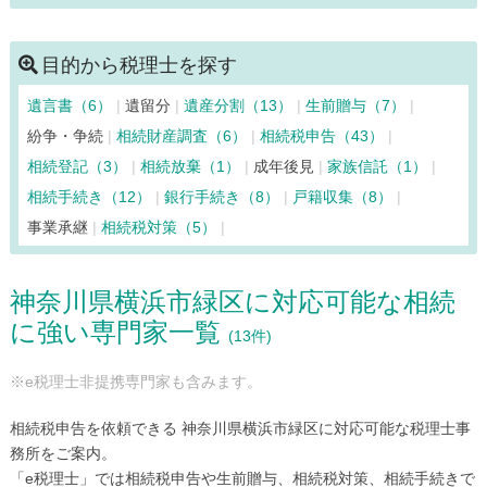
川崎市中原区（14）
川崎市宮前区（13）
清川村（4）
相模原市中央区（13）
相模原市緑区（11）
目的から税理士を探す
相模原市南区（12）
寒川町（4）
座間市（12）
遺言書（6）
遺留分
遺産分割（13）
生前贈与（7）
逗子市（12）
茅ヶ崎市（4）
中井町（4）
二宮町（4）
紛争・争続
相続財産調査（6）
相続税申告（43）
箱根町（4）
秦野市（4）
葉山町（12）
平塚市（4）
相続登記（3）
相続放棄（1）
成年後見
家族信託（1）
藤沢市（4）
松田町（4）
真鶴町（4）
三浦市（12）
相続手続き（12）
銀行手続き（8）
戸籍収集（8）
南足柄市（4）
山北町（4）
大和市（11）
湯河原町（4）
事業承継
相続税対策（5）
横須賀市（12）
横浜市青葉区（13）
横浜市旭区（13）
横浜市泉区（13）
横浜市磯子区（13）
神奈川県横浜市緑区に対応可能な相続
横浜市神奈川区（14）
横浜市金沢区（13）
に強い専門家一覧
横浜市港南区（13）
横浜市港北区（13）
(13件)
横浜市栄区（13）
横浜市瀬谷区（13）
※e税理士非提携専門家も含みます。
横浜市都筑区（13）
横浜市鶴見区（13）
横浜市戸塚区（14）
横浜市中区（14）
横浜市西区（14）
相続税申告を依頼できる 神奈川県横浜市緑区に対応可能な税理士事
横浜市保土ケ谷区（13）
横浜市緑区（13）
務所をご案内。
「e税理士」では相続税申告や生前贈与、相続税対策、相続手続きで
横浜市南区（13）