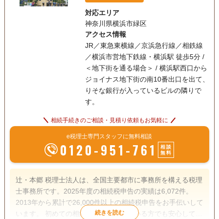
対応エリア
神奈川県横浜市緑区
アクセス情報
JR／東急東横線／京浜急行線／相鉄線
／横浜市営地下鉄線・横浜駅 徒歩5分 /
＜地下街を通る場合＞ / 横浜駅西口から
ジョイナス地下街の南10番出口を出て、
りそな銀行が入っているビルの隣りで
す。
相続手続きのご相談・見積り依頼もお気軽に
e税理士専門スタッフに無料相談
0120-951-761
相談
無料
辻・本郷 税理士法人は、全国主要都市に事務所を構える税理
士事務所です。2025年度の相続税申告の実績は6,072件。
2013年から累計で26,000件以上の相続税申告をお手伝いして
います。 初めての相続で不安を感じている方でも安心して相