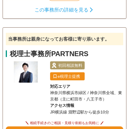
談できるよう、親身なサポートを心がけ、一人ひとり適切な
この事務所の詳細を見る
サービスを提供するために、小さなお悩みやご事情まできめ
遺産分割
生前贈与
相続税申告
細かく配慮しています。
相続税対策
訪問可
土日相談可
初回相談無料
オンライン面談可
当事務所は親身になってお客様に寄り添います。
事務所面談可
税理士事務所PARTNERS
初回相談無料
e税理士提携
対応エリア
神奈川県横浜市緑区 / 神奈川県全域、東
京都（主に町田市・八王子市）
アクセス情報
JR横浜線 淵野辺駅から徒歩10分
相続手続きのご相談・見積り依頼もお気軽に