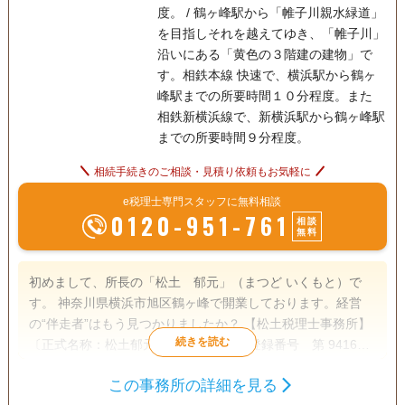
度。 / 鶴ヶ峰駅から「帷子川親水緑道」
を目指しそれを越えてゆき、「帷子川」
沿いにある「黄色の３階建の建物」で
す。相鉄本線 快速で、横浜駅から鶴ヶ
峰駅までの所要時間１０分程度。また
相鉄新横浜線で、新横浜駅から鶴ヶ峰駅
までの所要時間９分程度。
相続手続きのご相談・見積り依頼もお気軽に
e税理士専門スタッフに無料相談
0120-951-761
相談
無料
初めまして、所長の「松土 郁元」（まつど いくもと）で
す。 神奈川県横浜市旭区鶴ヶ峰で開業しております。経営
の“伴走者”はもう見つかりましたか？ 【松土税理士事務所】
〔正式名称：松土郁元税理士事務所〕(登録番号 第 94165
号 東京地方税理士会会員 保土ヶ谷支部所属)は、税務に
この事務所の詳細を見る
関する幅広い知識はもちろんのこと、学生の頃から不動産や
遺言書
遺産分割
相続財産調査