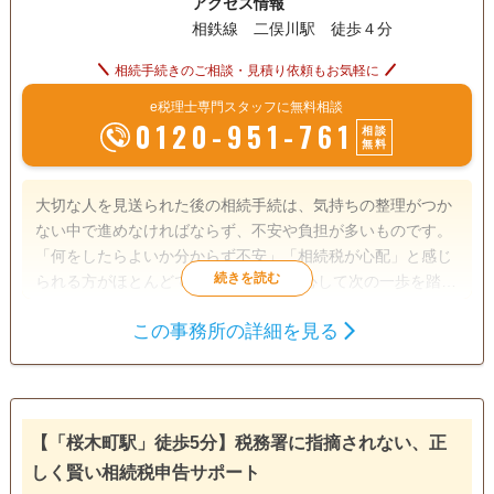
アクセス情報
相鉄線 二俣川駅 徒歩４分
相続手続きのご相談・見積り依頼もお気軽に
e税理士専門スタッフに無料相談
0120-951-761
相談
無料
大切な人を見送られた後の相続手続は、気持ちの整理がつか
ない中で進めなければならず、不安や負担が多いものです。
「何をしたらよいか分からず不安」「相続税が心配」と感じ
られる方がほとんどです。 お客様が安心して次の一歩を踏み
出せるように、それぞれの状況に寄り添いながら、スムーズ
この事務所の詳細を見る
な相続税申告を支援します。 また、生前対策では、相続税の
遺産分割
相続財産調査
相続税申告
試算や贈与・遺言・不動産の整理・保険活用などを通じて、
相続手続き
トラブルを未然に防ぎ、ご家族の安心をつなぐサポートをし
ます。
訪問可
土日相談可
初回相談無料
18時以降相談可
【「桜木町駅」徒歩5分】税務署に指摘されない、正
しく賢い相続税申告サポート
オンライン面談可
事務所面談可