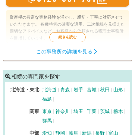
無料
資産税の豊富な実務経験を活かし、親切・丁寧に対応させて
いただきます。 各種特例の確実な適用、二次相続を見据えた
適切なアドバイスなど、お客様から信頼される税理士事務所
を目指しています。
この事務所の詳細を見る
遺産分割
相続財産調査
相続税申告
相続手続き
銀行手続き
戸籍収集
相続人調査
相続の専門家を探す
北海道・東北
北海道
青森
岩手
宮城
秋田
山形
福島
関東
東京
神奈川
埼玉
千葉
茨城
栃木
群馬
中部
愛知
静岡
岐阜
新潟
長野
富山