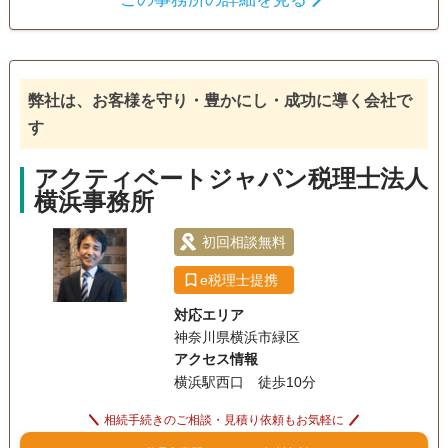
案させていただきます。 【対応地域】 東京都・神奈川県
遺産分割
生前贈与
相続税申告
【営業時間】 平日10:00～17:00 土日祝は事前予約で対応可
相続税対策
電話相談可
訪問可
土日相談可
18時以降相談可
弊社は、お客様を守り・豊かにし・成功に導く会社で
す
オンライン面談可
アクティベートジャパン税理士法人
横浜事務所
初回相談無料
e税理士提携
対応エリア
神奈川県横浜市緑区
アクセス情報
横浜駅西口 徒歩10分
相続手続きのご相談・見積り依頼もお気軽に