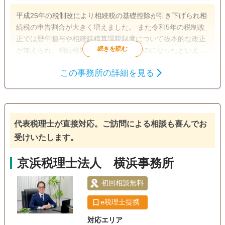
平成25年の税制改により相続税の基礎控除が引き下げられ相
続税の申告割合が大きく増えました。 また令和5年の税制改
正では暦年贈与や相続時精算課税制度について抜本的な改正
が加えられ、相続税対策もより複雑なものになったといえま
す。 当事務所では相続税の申告手続きをはじめ、事前の相続
この事務所の詳細を見る
対策や遺産分割のご相談まで、責任感と誠実さをもって対応
遺言書
遺産分割
生前贈与
させていただきます。
相続税申告
相続登記
相続手続き
銀行手続き
戸籍収集
代表税理士が直接対応。ご訪問による相談も喜んでお
電話相談可
土日相談可
初回相談無料
オンライン面談可
受けいたします。
事務所面談可
京浜税理士法人 横浜事務所
初回相談無料
e税理士提携
対応エリア