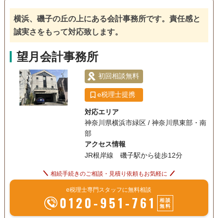
域】全国対応 【営業時間】平日・土日：9:00～18:00(定休
電話相談可
日：祝祭日)
訪問可
女性スタッフ対応可
土日相談可
横浜、磯子の丘の上にある会計事務所です。責任感と
誠実さをもって対応致します。
初回相談無料
18時以降相談可
オンライン面談可
望月会計事務所
事務所面談可
初回相談無料
e税理士提携
対応エリア
神奈川県横浜市緑区 / 神奈川県東部・南
部
アクセス情報
JR根岸線 磯子駅から徒歩12分
相続手続きのご相談・見積り依頼もお気軽に
e税理士専門スタッフに無料相談
0120-951-761
相談
無料