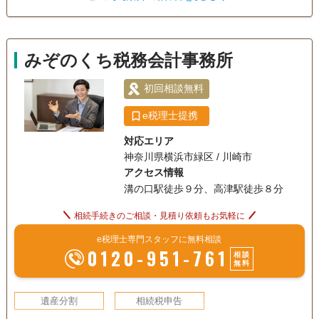
遺言書
遺産分割
相続財産調査
ておりますので、きめ細やかかつスピーディな対応が可能で
相続税申告
相続手続き
銀行手続き
す。 また、お客様先へのご訪問による相談だけでなく、オン
ラインツールを活用した相談も承っておりますので、ご希望
戸籍収集
相続人調査
生前贈与（不動産名
みぞのくち税務会計事務所
義変更）
の方法をお申し付けください。 初回相談は無料で行っており
ますので、「まずはちょっと聞いてみたいんだけ
初回相談無料
電話相談可
ど・・・。」というお客様も遠慮なくお問い合わせいただけ
訪問可
土日相談可
初回相談無料
ればと存じます。 ・申告期限が迫って焦っている・・・。
e税理士提携
18時以降相談可
オンライン面談可
事務所面談可
・自分でやろうとして途中まではなんとかできたけど、土地
対応エリア
の評価や申告書の書き方が分からず困っている・・・。 この
神奈川県横浜市緑区 / 川崎市
ようなお客様からのご相談も快く対応いたしますので、気軽
アクセス情報
にお問合せいただければと存じます。 皆様からのお問い合わ
溝の口駅徒歩９分、高津駅徒歩８分
せを心よりお待ちしております。
相続手続きのご相談・見積り依頼もお気軽に
e税理士専門スタッフに無料相談
0120-951-761
相談
無料
遺産分割
相続税申告