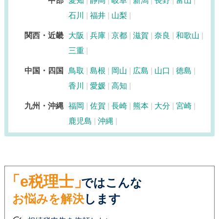
中部
愛知
静岡
岐阜
新潟
長野
富山
石川
福井
山梨
関西・近畿
大阪
兵庫
京都
滋賀
奈良
和歌山
三重
中国・四国
鳥取
島根
岡山
広島
山口
徳島
香川
愛媛
高知
九州・沖縄
福岡
佐賀
長崎
熊本
大分
宮崎
鹿児島
沖縄
「e税理士」
ではこんな
お悩みを解決
します