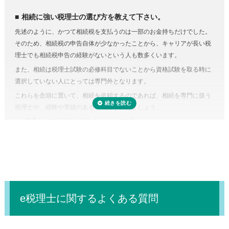
依頼するのが良いでしょう。
相続税にはさまざまな特例があります。それらを駆使すれば課税対象額
相続に強い税理士の選び方を教えて下さい。
を減らしたり、納税額を少なくできる可能性があります。
先述のように、かつて相続税を支払うのは一部のお金持ちだけでした。
しかし、どんな特例が使えるのかを知らない、または分からなければ、
そのため、相続税の申告自体が少なかったことから、キャリアが長い税
特例を活用しないまま申告していることすら気づかないこともありえる
理士でも相続税申告の経験がないという人も数多くいます。
のです。また、たとえ単純な計算ミスだったとしても間違って申告して
また、相続は税理士試験の必修科目でないことから資格試験を取る時に
しまえば罰金のペナルティ対象になるおそれもあります。仮に税務調査
選択していない人にとっては専門外となります。
対象となった場合、税理士に立ち会ってもらうことも可能です。
これらを念頭に置いて、相続を依頼するのであれば、相続を専門に扱う
税理士に依頼しなくてもいい場合はある？
税理士や、経験や実績のある税理士を探しましょう。
正味の遺産額（相続税の課税の対象となる財産の合計額）が相続税の基
「
e税理士
」で相続税の悩みをスッキリ解決！
礎控除内（相続税の申告・納税が不要）であれば、税理士に依頼する必
要はありません。
e税理士に関するよくある質問