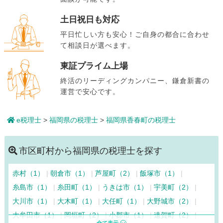
土日祝日も対応
平日忙しい方も安心！ご自身の都合に合わせ
て相談日が選べます。
東証プライム上場
終活のリーディングカンパニー、鎌倉新書の
運営で安心です。
e税理士
>
福岡県の税理士
>
福岡県香春町の税理士
市区町村から福岡県の税理士を探す
赤村（1）
朝倉市（1）
芦屋町（2）
飯塚市（1）
糸島市（1）
糸田町（1）
うきは市（1）
宇美町（2）
大川市（1）
大木町（1）
大任町（1）
大野城市（2）
大牟田市（1）
岡垣町（2）
小郡市（1）
遠賀町（2）