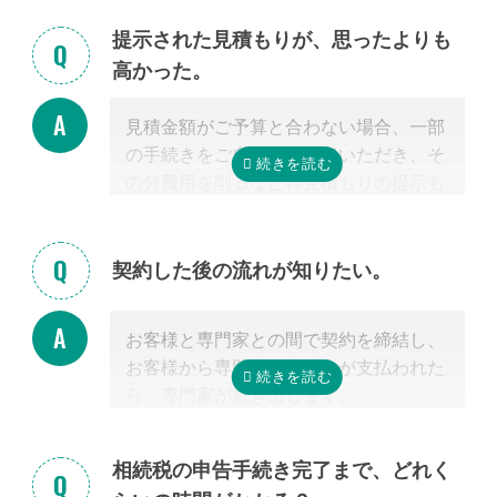
介できません。 姉妹サイト「いい相続」
クしてほしい」といったご相談は、専門
提示された見積もりが、思ったよりも
に相談可能な弁護士が掲載されています
家の能力を使った実務に当たるため、無
高かった。
ので、お客様から弁護士事務所に直接ご
料面談の対象外です。詳しくは専門スタ
相談ください。
ッフまでご相談ください。
見積金額がご予算と合わない場合、一部
掲載中の弁護士一覧はこちら
の手続きをご自身で行っていただき、そ
の分費用を削るなど再見積もりの提示も
可能です。
見積を提示した専門家に直接相談がしづ
らい場合、弊社専門スタッフがお客様に
契約した後の流れが知りたい。
代わって先生と調整することもできます
ので、遠慮なくご相談ください。
お客様と専門家との間で契約を締結し、
お客様から専門家に着手金が支払われた
ら、専門家が動き出します。
お客様が専門家と会うのは最初の1回だ
けの場合が多く、契約後は電話・メー
相続税の申告手続き完了まで、どれく
ル・郵便などを使って進捗状況などの連