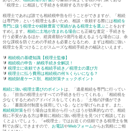
「税理士」に相談して手続きを依頼する方が多いです。
税理士であれば誰でも相続税申告を行うことができますが、「相続
は専門外」という税理士も多いため、相談・依頼する際には
相続を
専門に扱う税理士や経験豊富で実績がある税理士を選ぶ
ことをおす
すめします。
相続に土地が含まれる場合
にも正確な査定・手続きを
行う必要があるほか、総資産額が1億円を超えるような場合には、余
分な課税を防ぐための手続きも必要となるため、まずは相続に強い
税理士を見つけることがスムーズな相続手続きの秘訣といえます。
🔰
相続税の基礎知識【税理士監修】
🔰
相続税の申告・納税手続き全解説！
🔰
税理士に依頼できる相続手続き／税理士の選び方
🔰
税理士に払う費用は相続税の何％くらいになる？
🔰
相続財産ケース別、相続対策チェックポイント
相続に強い税理士選びのポイント
は、「遺産相続を専門に行ってい
る」「担当の税理士がすべての手続きを行ってくれる」「相続税を
少なくするためのアドバイスをしてくれる」「土地の評価ができ
る」「書面添付制度を採用している」などが挙げられます。また、
相続税対策
を行う場合は生前から行ったほうが効果的なので、相続
税に不安がある方は事前に相続に強い税理士を見つけて相談してお
くとよいでしょう。「e税理士」ではお近くの信頼できる税理士を無
料でお探しできますので、
お電話
や
Webフォーム
からお気軽にご相