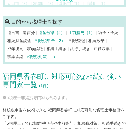
春日市（2）
粕屋町（2）
嘉麻市（1）
川崎町（1）
香春町（1）
苅田町（2）
北九州市小倉北区（2）
北九州市小倉南区（2）
北九州市戸畑区（2）
目的から税理士を探す
北九州市門司区（2）
北九州市八幡西区（2）
遺言書
遺留分
遺産分割（2）
生前贈与（1）
紛争・争続
北九州市八幡東区（2）
北九州市若松区（2）
鞍手町（2）
相続財産調査
相続税申告（2）
相続登記
相続放棄
久留米市（1）
桂川町（1）
上毛町（2）
古賀市（2）
成年後見
家族信託
相続手続き
銀行手続き
戸籍収集
小竹町（2）
篠栗町（2）
志免町（2）
新宮町（2）
事業承継
相続税対策（1）
須惠町（2）
添田町（1）
田川市（1）
大刀洗町（1）
太宰府市（2）
筑後市（1）
筑紫野市（2）
築上町（2）
福岡県香春町に対応可能な相続に強い
筑前町（1）
東峰村（1）
那珂川市（1）
中間市（2）
専門家一覧
直方市（2）
久山町（2）
広川町（1）
福岡市早良区（1）
(1件)
福岡市城南区（1）
福岡市中央区（1）
福岡市西区（1）
※e税理士非提携専門家も含みます。
福岡市博多区（3）
福岡市東区（2）
福岡市南区（2）
福智町（1）
福津市（2）
豊前市（2）
水巻町（2）
相続税申告を依頼できる 福岡県香春町に対応可能な税理士事務所を
みやこ町（2）
みやま市（1）
宮若市（2）
宗像市（2）
ご案内。
「e税理士」では相続税申告や生前贈与、相続税対策、相続手続きで
柳川市（1）
八女市（1）
行橋市（2）
吉富町（2）