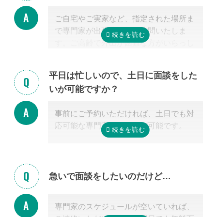
料金は発生しません。また面談後にしつ
ご自宅やご実家など、指定された場所ま
こく営業するようなことはありませんの
で専門家が出張費無料で訪問いたしま
でご安心ください。
す。ご高齢で外出が困難な方がいらっし
ゃる場合もご安心ください。
また専門家の事務所での面談、Zoom等
平日は忙しいので、土日に面談をした
を使ったオンライン面談にも対応可能で
いが可能ですか？
す。（一部士業を除く）
無料面談のお申し込み時に、弊社相談員
事前にご予約いただければ、土日でも対
までご希望の方法をお申し付けくださ
応可能な専門家のご紹介が可能です。
い。
急いで面談をしたいのだけど…
専門家のスケジュールが空いていれば、