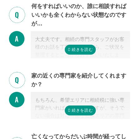
何をすればいいのか、誰に相談すれば
いいかも全くわからない状態なのです
が…
大丈夫です。相続の専門スタッフがお客
様のお話を丁寧に伺いながら、ご状況を
整理するところからお手伝いいたしま
す。まずはお気軽にご連絡ください。
家の近くの専門家を紹介してくれます
か？
もちろん、希望エリアに相続税に強い専
門家がいればご紹介可能ですが、そうで
ない場合は対応可能な近隣エリアの専門
家を紹介させて頂きます。
なぜなら、専門家選びで最も大切なの
亡くなってからだいぶ時間が経ってし
は、
自宅近くに事務所があるかではな