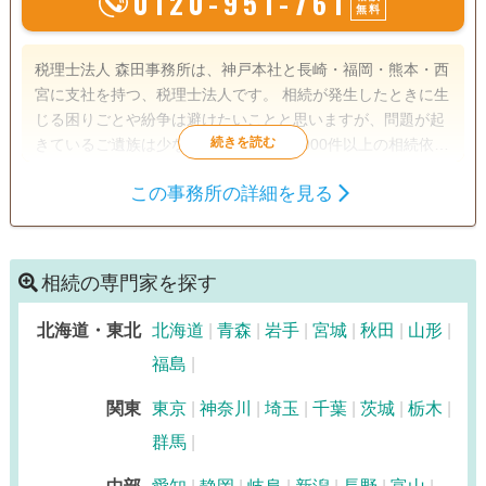
0120-951-761
無料
税理士法人 森田事務所は、神戸本社と長崎・福岡・熊本・西
宮に支社を持つ、税理士法人です。 相続が発生したときに生
じる困りごとや紛争は避けたいことと思いますが、問題が起
きているご遺族は少なくありません。1000件以上の相続依頼
件数を受けた実績と経験をもとに、【相続】が【争族】でな
この事務所の詳細を見る
く【笑顔相続】になるよう、誠心誠意サポートさせていただ
遺産分割
生前贈与
相続税申告
きます。
相続税対策
相続の専門家を探す
訪問可
初回相談無料
事務所面談可
北海道・東北
北海道
青森
岩手
宮城
秋田
山形
福島
関東
東京
神奈川
埼玉
千葉
茨城
栃木
群馬