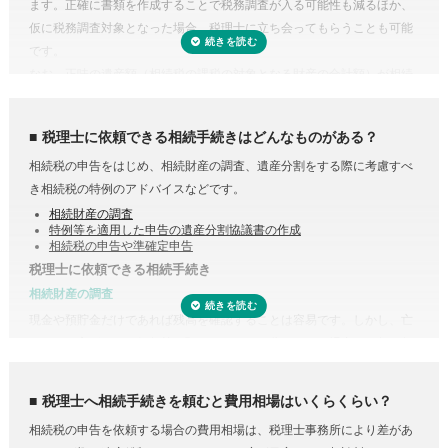
ます。正確に書類を作成することで税務調査が入る可能性も減るほか、
仮に税務調査対象となった場合、税理士に立ち会ってもらうことも可能
です。
なお、正味の遺産額（相続税の課税の対象となる財産の合計額）が相続
税の基礎控除内（相続税の申告・納税が不要）であれば、税理士に依頼
する必要はありません。
税理士に依頼できる相続手続きはどんなものがある？
相続税の申告をはじめ、相続財産の調査、遺産分割をする際に考慮すべ
き相続税の特例のアドバイスなどです。
相続財産の調査
特例等を適用した申告の遺産分割協議書の作成
相続税の申告や準確定申告
税理士に依頼できる相続手続き
受付時間 平日9:00–19:00 / 土日祝9:00–18:00
相続財産の調査
現金や預貯金だけであれば残高を確認することは容易です。しかし、亡
くなった方がどこの銀行等に預けていたのか分からない場合は一行一行
調査する必要があります。
また、株式や貴金属、不動産などは評価をする必要があります。また、
税理士へ相続手続きを頼むと費用相場はいくらくらい？
財産調査と相続税申告は共通する書類が多いため、税理士に依頼するこ
相続税の申告を依頼する場合の費用相場は、税理士事務所により差があ
とで合わせて収集・管理が可能になり、取り直しや多く取りすぎなどの