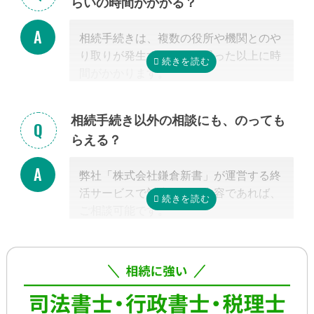
らいの時間がかかる？
絡を取り合う形になります。
基本的には、あとは専門家に任せておけ
相続手続きは、複数の役所や機関とのや
ば大丈夫ですので、ご安心ください。
り取りが発生するため、思った以上に時
間がかかります。
手続きの内容によって異なりますが、戸
籍収集だけで1ヵ月以上かかる場合もあ
相続手続き以外の相談にも、のっても
り、専門家が効率よく進めたとしても一
らえる？
般的には全部で約3-4カ月かかると言わ
れています。
弊社「株式会社鎌倉新書」が運営する終
これに相続税申告が加わると、相談発生
活サービスで対応可能な内容であれば、
後10カ月以内に申告しなければならない
ご相談可能です。
ため、早めの動き出しが肝心です。
具体的には、相続した不動産の査定・売
もしご自分で全ての手続きをやろうとす
却支援、のこされた高齢のご家族の見守
る場合、平日昼間に何度も役所に行くな
り・介護支援、相続した財産の資産運用
どさらに時間がかかるので、専門家に任
のご相談、本位牌や法要・海洋散骨・お
せたほうが早く確実に手続きが進み、ス
墓など仏事に関するご相談などです。
トレスもなく安心でしょう。