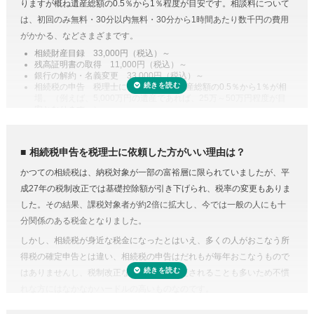
りますが概ね遺産総額の0.5％から1％程度が目安です。相談料について
手間・無駄が省けます。
は、初回のみ無料・30分以内無料・30分から1時間あたり数千円の費用
控除や特例を活用した遺産分割
がかかる、などさまざまです。
相続税には税額を抑えられる特例が多く用意されています。
相続財産目録 33,000円（税込）～
残高証明書の取得 11,000円（税込）～
例えば、配偶者が取得した正味の遺産額は、1億6,000万円と配偶者の法
銀行の解約・名義変更 33,000円（税込）～
定相続分相当額を比較してどちらか大きい金額までは相続税がかからな
相続税の申告 税理士により差があり遺産総額の0.5％から1％が相
場。（例えば、5,000万円の遺産であれば、25万～50万円程度が目
い制度があります。また、二次相続と言われる近い将来の相続を見据え
安となります。）
て遺産分割をするという方法もあります。相続に強い税理士であれば、
専門家に依頼することは安心のためのコスト
こうした特例を活用した申告のための遺産分割協議書を作成できます。
人生で数回程度の相続税申告をするためだけに、相続税に関する調べも
相続税の申告や準確定申告
相続税申告を税理士に依頼した方がいい理由は？
のや資料集めに相当の時間と労力を費やすことを考えてみると、税金の
相続税には申告書の他、総額の計算書、生命保険・財産・債務の明細書
かつての相続税は、納税対象が一部の富裕層に限られていましたが、平
プロの税理士に頼むという選択肢がコストに見合うものだと納得がいく
など非常に多くの書類作成が必要となります。もちろん、相続人自身で
成27年の税制改正では基礎控除額が引き下げられ、税率の変更もありま
のではないでしょうか。
申告することもできますが、不動産や非上場株式などは財産の評価が難
した。その結果、課税対象者が約2倍に拡大し、今では一般の人にも十
費用が気になる方は、相続税申告の費用を複数の専門家にまとめて依頼
しく書類作成も煩雑なことから、税理士に依頼するのが一般的です。
分関係のある税金となりました。
できる「
相続費用見積ガイド
」をご利用ください。
準確定申告とは、亡くなった方の所得の確定と納税の手続きを相続人が
しかし、相続税が身近な税金になったとはいえ、多くの人がおこなう所
代わりにおこなうこと。準確定申告の対象となるのは1月1日から亡くな
得税の確定申告とは違い、相続税の申告はだれもが毎年おこなうもので
った日までの所得ですが、前年分も申告前であれば合わせて手続きをお
はありませんし、税制改正などで内容が変更されることも多いため不慣
こないます。亡くなった方が個人で事業をおこなっていたり不動産を賃
れな方にはなかなかハードルの高いものなのです。
貸していた場合など、相続人ではわからないことがあるときは税理士に
相続税にはさまざまな特例があり専門知識が必要