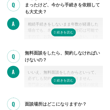
まったけど、今から手続きを依頼して
く、その士業が相続税に強いかどうか
だ
も大丈夫？
からです。
特に税理士にとって、相続は税理士試験
相続手続きをしないまま年数が経過した
の必修科目でないことから資格試験を取
場合でも、名義変更などの対応は可能で
る時に選択していない人にとっては専門
すので、お気軽にご相談ください。（※
外となります。
相続放棄は対象外）
相続税を安くするためには、相続税申告
の実績の多い税理士に依頼することが最
無料面談をしたら、契約しなければい
も大切だと言えます。
けないの？
なお自宅から離れた専門家をご紹介した
場合でも、ご自宅やご自宅近くのカフェ
いいえ、無料面談をしたからといって、
等まで出張費無料で訪問可能ですのでご
必ずしも契約する必要はありません。
安心ください。
専門家との無料面談では、お客様の状況
に応じて、必要な手続きの内容を明らか
にし、依頼した場合の見積もりを無料で
提示させて頂きます。
面談場所はどこになりますか？
正式な手続き代行の契約をするまでは、