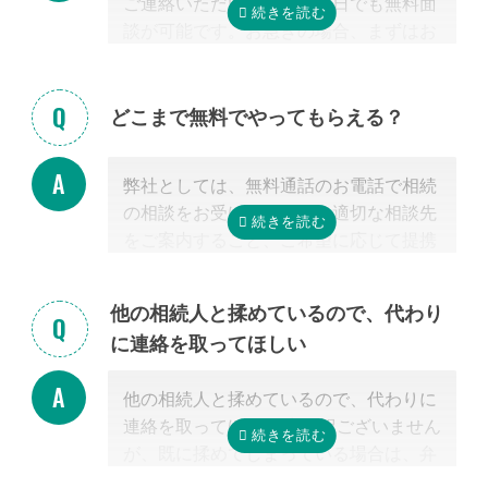
ご連絡いただいた当日や翌日でも無料面
談が可能です。お急ぎの場合、まずはお
電話ください。
どこまで無料でやってもらえる？
弊社としては、無料通話のお電話で相続
の相談をお受けすること、適切な相談先
をご案内すること、ご希望に応じて提携
する行政書士・税理士との無料面談のセ
ッティングをするところまで無料で行っ
他の相続人と揉めているので、代わり
ています。
に連絡を取ってほしい
またご紹介した専門家については、面談
でお客様のご相談にのること、必要な相
他の相続人と揉めているので、代わりに
続手続きを明らかにすること、それに対
連絡を取ってほしい 申し訳ございません
するお見積りを提示するところまでは無
が、既に揉めてしまっている場合は、弁
料で行っています。
護士しか対応ができないため法律上ご紹
「自分で作成した書類が正しいかチェッ