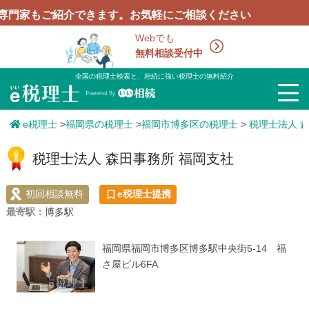
もご紹介できます。お気軽にご相談ください
Webでも
無料相談受付中
全国の税理士検索と、相続に強い税理士の無料紹介
e税理士
>
福岡県の税理士
>
福岡市博多区の税理士
>
税理士法人 
税理士法人 森田事務所 福岡支社
初回相談無料
e税理士提携
最寄駅：
博多駅
福岡県福岡市博多区博多駅中央街5-14 福
さ屋ビル6FA