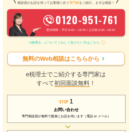
相談員がお話を伺ってお客様に合う
専門家
をご紹介。まずは相談！
0120-951-761
受付時間 – 平日 9:00 – 19:00 / 土日祝 9:00 –18:00
「e税理士」についてくわしく知りたい方はこちら
chevron_right
無料のWeb相談はこちらから
e税理士でご紹介する専門家は
すべて
初回面談無料
！
1
STEP
お問い合わせ
専門相談員が無料で
親身にお話を伺います
（電話 or メール）