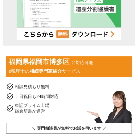
福岡県福岡市博多区
に対応可能
e税理士の
相続専門家紹介
サービス
task_alt
相談見積もり無料
task_alt
土日祝日も24時間対応
東証プライム上場
task_alt
鎌倉新書が運営
＼ 専門相談員が無料でお話を伺います ／