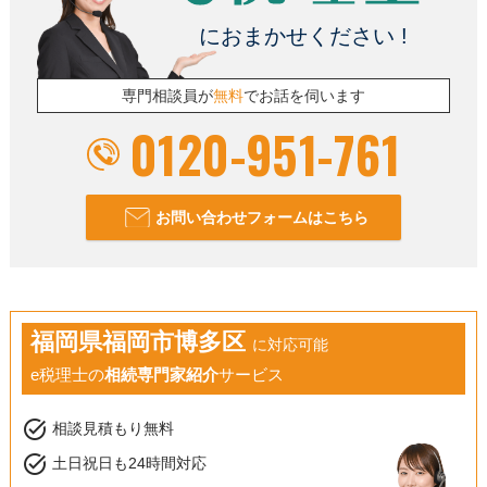
におまかせください !
専門相談員が
無料
でお話を伺います
0120-951-761
お問い合わせフォームはこちら
福岡県福岡市博多区
に対応可能
e税理士の
相続専門家紹介
サービス
task_alt
相談見積もり無料
task_alt
土日祝日も24時間対応