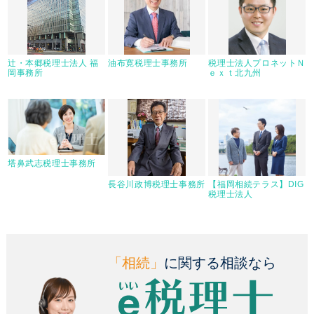
辻・本郷税理士法人 福
油布寛税理士事務所
税理士法人プロネットＮ
岡事務所
ｅｘｔ北九州
塔鼻武志税理士事務所
長谷川政博税理士事務所
【福岡相続テラス】DIG
税理士法人
「相続」
に関する相談なら