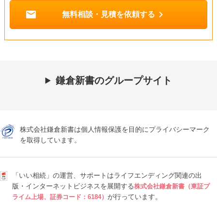
mail
chevron_right
無料相談・見積を依頼する
鎌倉新書のグループサイト
株式会社鎌倉新書は個人情報保護を目的にプライバシーマーク
を取得しています。
「いい相続」の運営、サポートはライフエンディング関連の出
版・インターネットビジネスを展開する
株式会社鎌倉新書（東証プ
が行っています。
ライム上場、証券コード：6184）