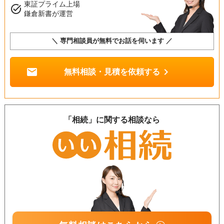
東証プライム上場
task_alt
鎌倉新書が運営
＼ 専門相談員が無料でお話を伺います ／
mail
chevron_right
無料相談・見積を依頼する
「相続」に関する相談なら