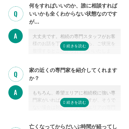
何をすればいいのか、誰に相談すれば
いいかも全くわからない状態なのです
が…
大丈夫です。相続の専門スタッフがお客
様のお話を丁寧に伺いながら、ご状況を
整理するところからお手伝いいたしま
す。まずはお気軽にご連絡ください。
家の近くの専門家を紹介してくれます
か？
もちろん、希望エリアに相続税に強い専
門家がいればご紹介可能ですが、そうで
ない場合は対応可能な近隣エリアの専門
家を紹介させて頂きます。
なぜなら、専門家選びで最も大切なの
亡くなってからだいぶ時間が経ってし
は、
自宅近くに事務所があるかではな