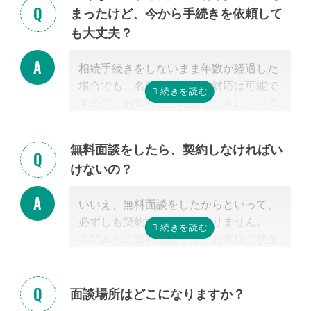
まったけど、今から手続きを依頼して
く、その士業が相続税に強いかどうか
だ
も大丈夫？
からです。
特に税理士にとって、相続は税理士試験
相続手続きをしないまま年数が経過した
の必修科目でないことから資格試験を取
場合でも、名義変更などの対応は可能で
る時に選択していない人にとっては専門
すので、お気軽にご相談ください。（※
外となります。
相続放棄は対象外）
相続税を安くするためには、相続税申告
の実績の多い税理士に依頼することが最
無料面談をしたら、契約しなければい
も大切だと言えます。
けないの？
なお自宅から離れた専門家をご紹介した
場合でも、ご自宅やご自宅近くのカフェ
いいえ、無料面談をしたからといって、
等まで出張費無料で訪問可能ですのでご
必ずしも契約する必要はありません。
安心ください。
専門家との無料面談では、お客様の状況
に応じて、必要な手続きの内容を明らか
にし、依頼した場合の見積もりを無料で
提示させて頂きます。
面談場所はどこになりますか？
正式な手続き代行の契約をするまでは、