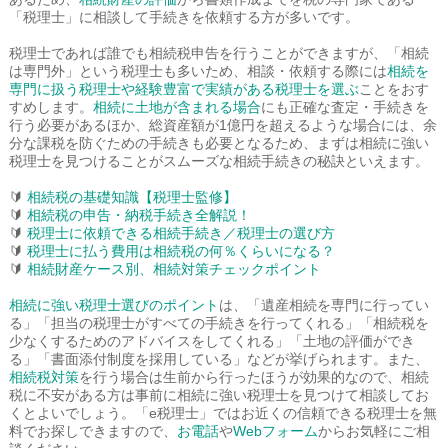
「税理士」に相談して手続きを依頼する方が多いです。
税理士であれば誰でも相続税申告を行うことができますが、「相続
は専門外」という税理士も多いため、相談・依頼する際には
相続を
専門に扱う税理士や経験豊富で実績がある税理士を選ぶ
ことをおす
すめします。
相続に土地が含まれる場合
にも正確な査定・手続きを
行う必要があるほか、総資産額が1億円を超えるような場合には、余
分な課税を防ぐための手続きも必要となるため、まずは相続に強い
税理士を見つけることがスムーズな相続手続きの秘訣といえます。
🔰
相続税の基礎知識【税理士監修】
🔰
相続税の申告・納税手続き全解説！
🔰
税理士に依頼できる相続手続き／税理士の選び方
🔰
税理士に払う費用は相続税の何％くらいになる？
🔰
相続財産ケース別、相続対策チェックポイント
相続に強い税理士選びのポイント
は、「遺産相続を専門に行ってい
る」「担当の税理士がすべての手続きを行ってくれる」「相続税を
少なくするためのアドバイスをしてくれる」「土地の評価ができ
る」「書面添付制度を採用している」などが挙げられます。また、
相続税対策
を行う場合は生前から行ったほうが効果的なので、相続
税に不安がある方は事前に相続に強い税理士を見つけて相談してお
くとよいでしょう。「e税理士」ではお近くの信頼できる税理士を無
料でお探しできますので、
お電話
や
Webフォーム
からお気軽にご相