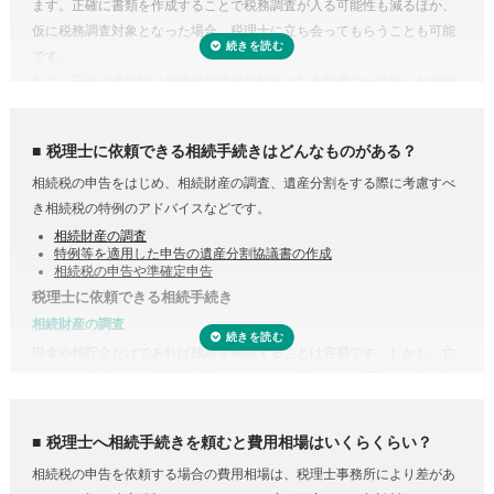
ます。正確に書類を作成することで税務調査が入る可能性も減るほか、
仮に税務調査対象となった場合、税理士に立ち会ってもらうことも可能
です。
なお、正味の遺産額（相続税の課税の対象となる財産の合計額）が相続
税の基礎控除内（相続税の申告・納税が不要）であれば、税理士に依頼
する必要はありません。
税理士に依頼できる相続手続きはどんなものがある？
相続税の申告をはじめ、相続財産の調査、遺産分割をする際に考慮すべ
き相続税の特例のアドバイスなどです。
相続財産の調査
特例等を適用した申告の遺産分割協議書の作成
相続税の申告や準確定申告
税理士に依頼できる相続手続き
受付時間 平日9:00–19:00 / 土日祝9:00–18:00
相続財産の調査
現金や預貯金だけであれば残高を確認することは容易です。しかし、亡
くなった方がどこの銀行等に預けていたのか分からない場合は一行一行
調査する必要があります。
また、株式や貴金属、不動産などは評価をする必要があります。また、
税理士へ相続手続きを頼むと費用相場はいくらくらい？
財産調査と相続税申告は共通する書類が多いため、税理士に依頼するこ
相続税の申告を依頼する場合の費用相場は、税理士事務所により差があ
とで合わせて収集・管理が可能になり、取り直しや多く取りすぎなどの