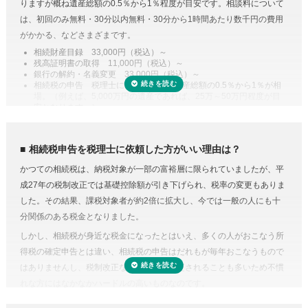
りますが概ね遺産総額の0.5％から1％程度が目安です。相談料について
手間・無駄が省けます。
は、初回のみ無料・30分以内無料・30分から1時間あたり数千円の費用
控除や特例を活用した遺産分割
がかかる、などさまざまです。
相続税には税額を抑えられる特例が多く用意されています。
相続財産目録 33,000円（税込）～
残高証明書の取得 11,000円（税込）～
例えば、配偶者が取得した正味の遺産額は、1億6,000万円と配偶者の法
銀行の解約・名義変更 33,000円（税込）～
定相続分相当額を比較してどちらか大きい金額までは相続税がかからな
相続税の申告 税理士により差があり遺産総額の0.5％から1％が相
場。（例えば、5,000万円の遺産であれば、25万～50万円程度が目
い制度があります。また、二次相続と言われる近い将来の相続を見据え
安となります。）
て遺産分割をするという方法もあります。相続に強い税理士であれば、
専門家に依頼することは安心のためのコスト
こうした特例を活用した申告のための遺産分割協議書を作成できます。
人生で数回程度の相続税申告をするためだけに、相続税に関する調べも
相続税の申告や準確定申告
相続税申告を税理士に依頼した方がいい理由は？
のや資料集めに相当の時間と労力を費やすことを考えてみると、税金の
相続税には申告書の他、総額の計算書、生命保険・財産・債務の明細書
かつての相続税は、納税対象が一部の富裕層に限られていましたが、平
プロの税理士に頼むという選択肢がコストに見合うものだと納得がいく
など非常に多くの書類作成が必要となります。もちろん、相続人自身で
成27年の税制改正では基礎控除額が引き下げられ、税率の変更もありま
のではないでしょうか。
申告することもできますが、不動産や非上場株式などは財産の評価が難
した。その結果、課税対象者が約2倍に拡大し、今では一般の人にも十
費用が気になる方は、相続税申告の費用を複数の専門家にまとめて依頼
しく書類作成も煩雑なことから、税理士に依頼するのが一般的です。
分関係のある税金となりました。
できる「
相続費用見積ガイド
」をご利用ください。
準確定申告とは、亡くなった方の所得の確定と納税の手続きを相続人が
しかし、相続税が身近な税金になったとはいえ、多くの人がおこなう所
代わりにおこなうこと。準確定申告の対象となるのは1月1日から亡くな
得税の確定申告とは違い、相続税の申告はだれもが毎年おこなうもので
った日までの所得ですが、前年分も申告前であれば合わせて手続きをお
はありませんし、税制改正などで内容が変更されることも多いため不慣
こないます。亡くなった方が個人で事業をおこなっていたり不動産を賃
れな方にはなかなかハードルの高いものなのです。
貸していた場合など、相続人ではわからないことがあるときは税理士に
相続税にはさまざまな特例があり専門知識が必要