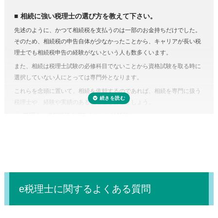
依頼するのが良いでしょう。
相続税にはさまざまな特例があります。それらを駆使すれば課税対象額
相続に強い税理士の選び方を教えて下さい。
を減らしたり、納税額を少なくできる可能性があります。
先述のように、かつて相続税を支払うのは一部のお金持ちだけでした。
しかし、どんな特例が使えるのかを知らない、または分からなければ、
そのため、相続税の申告自体が少なかったことから、キャリアが長い税
特例を活用しないまま申告していることすら気づかないこともありえる
理士でも相続税申告の経験がないという人も数多くいます。
のです。また、たとえ単純な計算ミスだったとしても間違って申告して
また、相続は税理士試験の必修科目でないことから資格試験を取る時に
しまえば罰金のペナルティ対象になるおそれもあります。仮に税務調査
選択していない人にとっては専門外となります。
対象となった場合、税理士に立ち会ってもらうことも可能です。
これらを念頭に置いて、相続を依頼するのであれば、相続を専門に扱う
税理士に依頼しなくてもいい場合はある？
税理士や、経験や実績のある税理士を探しましょう。
正味の遺産額（相続税の課税の対象となる財産の合計額）が相続税の基
「
e税理士
」で相続税の悩みをスッキリ解決！
礎控除内（相続税の申告・納税が不要）であれば、税理士に依頼する必
要はありません。
e税理士に関するよくある質問