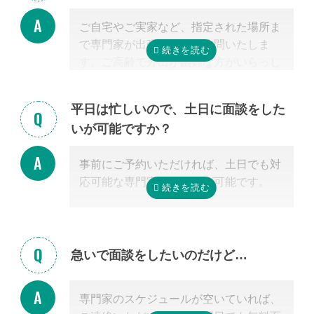
料金は発生しません。また面談後にしつ
ご自宅やご実家など、指定された場所ま
こく営業するようなことはありませんの
で専門家が出張費無料で訪問いたしま
でご安心ください。
す。ご高齢で外出が困難な方がいらっし
ゃる場合もご安心ください。
また専門家の事務所での面談、Zoom等
平日は忙しいので、土日に面談をした
を使ったオンライン面談にも対応可能で
いが可能ですか？
す。（一部士業を除く）
無料面談のお申し込み時に、弊社相談員
事前にご予約いただければ、土日でも対
までご希望の方法をお申し付けくださ
応可能な専門家のご紹介が可能です。
い。
急いで面談をしたいのだけど…
専門家のスケジュールが空いていれば、