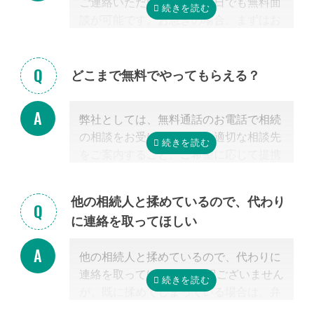
ご連絡いただいた当日や翌日でも無料面
談が可能です。お急ぎの場合、まずはお
電話ください。
どこまで無料でやってもらえる？
弊社としては、無料通話のお電話で相続
の相談をお受けすること、適切な相談先
をご案内すること、ご希望に応じて提携
する行政書士・税理士との無料面談のセ
ッティングをするところまで無料で行っ
他の相続人と揉めているので、代わり
ています。
に連絡を取ってほしい
またご紹介した専門家については、面談
でお客様のご相談にのること、必要な相
他の相続人と揉めているので、代わりに
続手続きを明らかにすること、それに対
連絡を取ってほしい 申し訳ございません
するお見積りを提示するところまでは無
が、既に揉めてしまっている場合は、弁
料で行っています。
護士しか対応ができないため法律上ご紹
「自分で作成した書類が正しいかチェッ