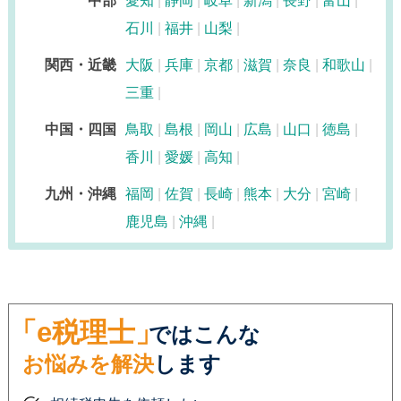
中部
愛知
静岡
岐阜
新潟
長野
富山
石川
福井
山梨
関西・近畿
大阪
兵庫
京都
滋賀
奈良
和歌山
三重
中国・四国
鳥取
島根
岡山
広島
山口
徳島
香川
愛媛
高知
九州・沖縄
福岡
佐賀
長崎
熊本
大分
宮崎
鹿児島
沖縄
「e税理士」
ではこんな
お悩みを解決
します