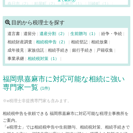
春日市（2）
粕屋町（2）
嘉麻市（1）
川崎町（1）
香春町（1）
苅田町（2）
北九州市小倉北区（2）
北九州市小倉南区（2）
北九州市戸畑区（2）
目的から税理士を探す
北九州市門司区（2）
北九州市八幡西区（2）
遺言書
遺留分
遺産分割（2）
生前贈与（1）
紛争・争続
北九州市八幡東区（2）
北九州市若松区（2）
鞍手町（2）
相続財産調査
相続税申告（2）
相続登記
相続放棄
久留米市（1）
桂川町（1）
上毛町（2）
古賀市（2）
成年後見
家族信託
相続手続き
銀行手続き
戸籍収集
小竹町（2）
篠栗町（2）
志免町（2）
新宮町（2）
事業承継
相続税対策（1）
須惠町（2）
添田町（1）
田川市（1）
大刀洗町（1）
太宰府市（2）
筑後市（1）
筑紫野市（2）
築上町（2）
福岡県嘉麻市に対応可能な相続に強い
筑前町（1）
東峰村（1）
那珂川市（1）
中間市（2）
専門家一覧
直方市（2）
久山町（2）
広川町（1）
福岡市早良区（1）
(1件)
福岡市城南区（1）
福岡市中央区（1）
福岡市西区（1）
※e税理士非提携専門家も含みます。
福岡市博多区（3）
福岡市東区（2）
福岡市南区（2）
福智町（1）
福津市（2）
豊前市（2）
水巻町（2）
相続税申告を依頼できる 福岡県嘉麻市に対応可能な税理士事務所を
みやこ町（2）
みやま市（1）
宮若市（2）
宗像市（2）
ご案内。
「e税理士」では相続税申告や生前贈与、相続税対策、相続手続きで
柳川市（1）
八女市（1）
行橋市（2）
吉富町（2）