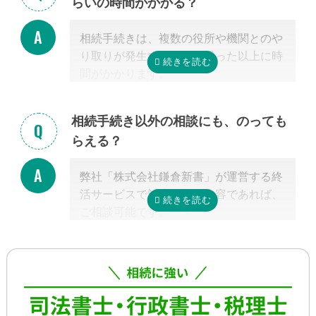
らいの時間がかかる？
絡を取り合う形になります。
基本的には、あとは専門家に任せておけ
相続手続きは、複数の役所や機関とのや
ば大丈夫ですので、ご安心ください。
り取りが発生するため、思った以上に時
間がかかります。
手続きの内容によって異なりますが、戸
籍収集だけで1ヵ月以上かかる場合もあ
相続手続き以外の相談にも、のっても
り、専門家が効率よく進めたとしても一
らえる？
般的には全部で約3-4カ月かかると言わ
れています。
弊社「株式会社鎌倉新書」が運営する終
これに相続税申告が加わると、相談発生
活サービスで対応可能な内容であれば、
後10カ月以内に申告しなければならない
ご相談可能です。
ため、早めの動き出しが肝心です。
具体的には、相続した不動産の査定・売
もしご自分で全ての手続きをやろうとす
却支援、のこされた高齢のご家族の見守
る場合、平日昼間に何度も役所に行くな
り・介護支援、相続した財産の資産運用
どさらに時間がかかるので、専門家に任
のご相談、本位牌や法要・海洋散骨・お
せたほうが早く確実に手続きが進み、ス
墓など仏事に関するご相談などです。
トレスもなく安心でしょう。