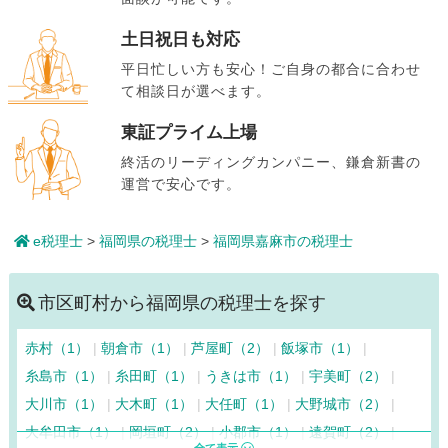
土日祝日も対応
平日忙しい方も安心！ご自身の都合に合わせ
て相談日が選べます。
東証プライム上場
終活のリーディングカンパニー、鎌倉新書の
運営で安心です。
e税理士
>
福岡県の税理士
>
福岡県嘉麻市の税理士
市区町村から福岡県の税理士を探す
赤村（1）
朝倉市（1）
芦屋町（2）
飯塚市（1）
糸島市（1）
糸田町（1）
うきは市（1）
宇美町（2）
大川市（1）
大木町（1）
大任町（1）
大野城市（2）
大牟田市（1）
岡垣町（2）
小郡市（1）
遠賀町（2）