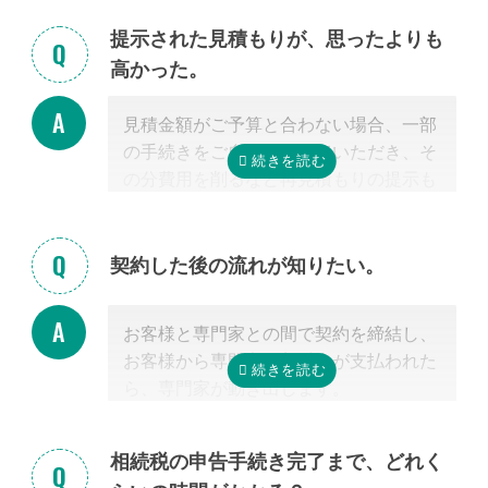
介できません。 姉妹サイト「いい相続」
クしてほしい」といったご相談は、専門
提示された見積もりが、思ったよりも
に相談可能な弁護士が掲載されています
家の能力を使った実務に当たるため、無
高かった。
ので、お客様から弁護士事務所に直接ご
料面談の対象外です。詳しくは専門スタ
相談ください。
ッフまでご相談ください。
見積金額がご予算と合わない場合、一部
掲載中の弁護士一覧はこちら
の手続きをご自身で行っていただき、そ
の分費用を削るなど再見積もりの提示も
可能です。
見積を提示した専門家に直接相談がしづ
らい場合、弊社専門スタッフがお客様に
契約した後の流れが知りたい。
代わって先生と調整することもできます
ので、遠慮なくご相談ください。
お客様と専門家との間で契約を締結し、
お客様から専門家に着手金が支払われた
ら、専門家が動き出します。
お客様が専門家と会うのは最初の1回だ
けの場合が多く、契約後は電話・メー
相続税の申告手続き完了まで、どれく
ル・郵便などを使って進捗状況などの連