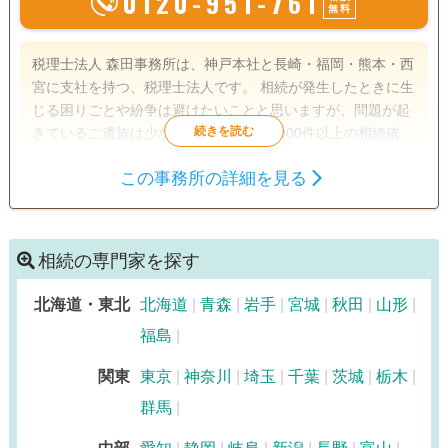
0120-951-761
無料
税理士法人 森田事務所は、神戸本社と長崎・福岡・熊本・西
宮に支社を持つ、税理士法人です。 相続が発生したときに生
じる困りごとや紛争は避けたいことと思いますが、問題が起
きているご遺族は少なくありません。1000件以上の相続依頼
件数を受けた実績と経験をもとに、【相続】が【争族】でな
この事務所の詳細を見る
く【笑顔相続】になるよう、誠心誠意サポートさせていただ
遺産分割
生前贈与
相続税申告
きます。
相続税対策
相続の専門家を探す
訪問可
初回相談無料
事務所面談可
北海道・東北
北海道
青森
岩手
宮城
秋田
山形
福島
関東
東京
神奈川
埼玉
千葉
茨城
栃木
群馬