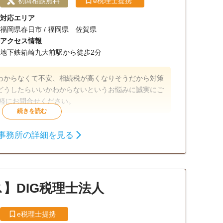
初回相談無料
e税理士提携
対応エリア
福岡県春日市 / 福岡県 佐賀県
アクセス情報
地下鉄箱崎九大前駅から徒歩2分
わからなくて不安、相続税が高くなりそうだから対策
どうしたらいいかわからないというお悩みに誠実にご
気軽にお問合せください。
相続財産調査
相続税申告
相続登記
事務所の詳細を見る
銀行手続き
戸籍収集
相続人調査
】DIG税理士法人
e税理士提携