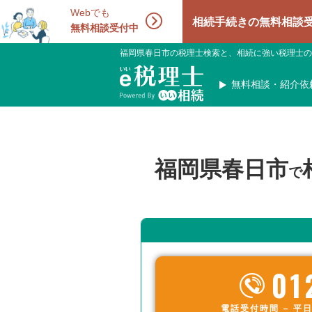
Webでも
相続手続きの無料相談受付中！相
無料相談受付中
福岡県春日市の税理士検索と、相続に強い税理士の
無料相談・紹介依
福岡県春日市
で
01
電話受付時間 – 平日 9: