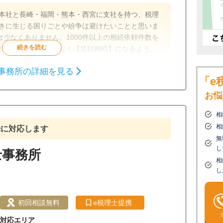
戸本社と長崎・福岡・熊本・西宮に支社を持つ、税理
ときに生じる困りごとや紛争は避けたいことと思いま
少なくありません。1000件以上の相続依頼件数を
相続】が【争族】でなく【笑顔相続】になるよう、誠
ます。
事務所の詳細を見る
相続税申告
相続税対策
「e
お悩
所面談可
相
相
摯に対応します
無
し
士事務所
相
し
初回相談無料
e税理士提携
対応エリア