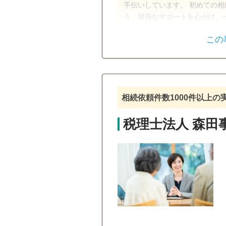
手伝いしています。 初めての
う、親身なサポートを心がけ、
お悩みやご事情まできめ細かく
この
遺産分割
生前贈与
訪問可
土日相談可
初回相
相続依頼件数1000件以上
税理士法人 森田