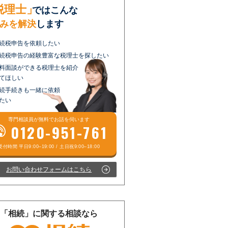
税理士」
ではこんな
みを解決
します
続税申告を依頼したい
続税申告の経験豊富な税理士を探したい
料面談ができる税理士を紹介
てほしい
続手続きも一緒に依頼
たい
専門相談員が
無料
でお話を伺います
0120-951-761
お問い合わせフォームはこちら
「相続」に関する相談なら
受付時間 平日9:00–19:00 / 土日祝9:00–18:00