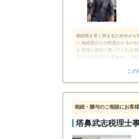
相続税を安く抑えるため今から
い 相続税がとの程度かかるのか
る 親身に相談に乗ってくれる税理士を探している 上
長谷川政博税理士事務所へご相
ります。 費用については依頼
この
遺産分割
相続税申告
初回相談無料
18時以降相談
相続・贈与のご相談にお客
塔鼻武志税理士