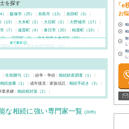
士を探す
「e
お悩
4）
飯塚市（25）
糸島市（13）
糸田町（3）
市（13）
大木町（2）
大任町（2）
大野城市（17）
相
市（7）
遠賀町（4）
春日市（20）
粕屋町（10）
相
（2）
苅田町（7）
北九州市小倉北区（97）
無
し
戸畑区（16）
北九州市門司区（30）
相
八幡東区（38）
北九州市若松区（18）
鞍手町（4）
し
毛町（4）
古賀市（11）
小竹町（4）
篠栗町（6）
（6）
添田町（2）
田川市（19）
大刀洗町（3）
）
生前贈与（2）
紛争・争続
相続財産調査（1）
野市（20）
築上町（4）
筑前町（2）
東峰村（2）
相続放棄（1）
成年後見
家族信託
相続手続き（3）
市（15）
久山町（5）
広川町（5）
事業承継
相続税対策（2）
（26）
福岡市中央区（293）
福岡市西区（27）
48）
福岡市南区（73）
福智町（2）
福津市（14）
能な相続に強い専門家一覧
町（5）
みやま市（4）
宮若市（6）
宗像市（15）
(20件)
（14）
吉富町（6）