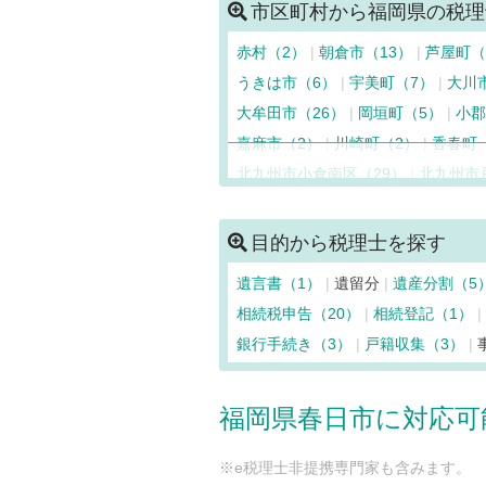
市区町村から福岡県の税理
赤村（2）
朝倉市（13）
芦屋町（
うきは市（6）
宇美町（7）
大川
大牟田市（26）
岡垣町（5）
小郡
嘉麻市（2）
川崎町（2）
香春町
北九州市小倉南区（29）
北九州市
北九州市八幡西区（60）
北九州市
久留米市（104）
桂川町（2）
上
目的から税理士を探す
志免町（8）
新宮町（7）
須惠町
遺言書（1）
遺留分
遺産分割（5
太宰府市（11）
筑後市（8）
筑紫
相続税申告（20）
相続登記（1）
那珂川市（5）
中間市（13）
直方
銀行手続き（3）
戸籍収集（3）
福岡市早良区（43）
福岡市城南区
福岡市博多区（155）
福岡市東区（
福岡県春日市に対応可
豊前市（12）
水巻町（7）
みやこ
柳川市（8）
八女市（12）
行橋市
※e税理士非提携専門家も含みます。