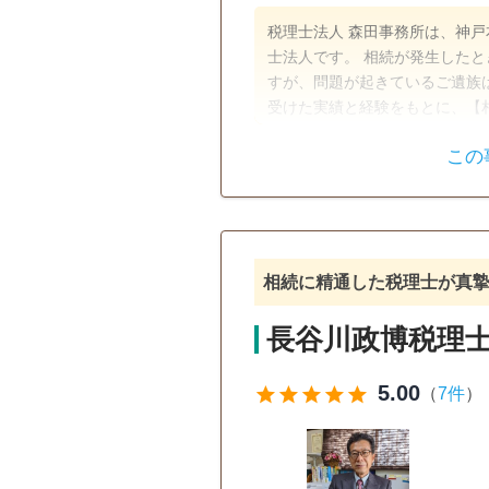
税理士法人 森田事務所は、神
士法人です。 相続が発生した
すが、問題が起きているご遺族は
受けた実績と経験をもとに、【
心誠意サポートさせていただき
この
遺産分割
生前贈与
訪問可
初回相談無料
事務
相続に精通した税理士が真
長谷川政博税理
5.00
star
star
star
star
star
（
7件
）