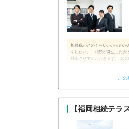
相続税がどのくらいかかるのか
をしたい、 相続が発生したが
対応させていただきます。 お
遺言書
遺産分割
この
相続放棄
相続手続き
生前贈与（不
動産名義変
更）
【福岡相続テラス
訪問可
初回相談無料