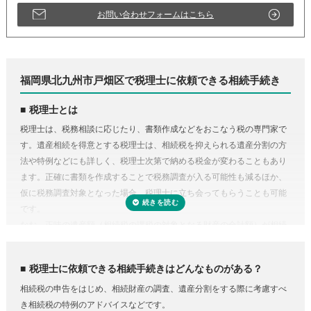
お問い合わせフォームはこちら
福岡県北九州市戸畑区で税理士に依頼できる相続手続き
税理士とは
税理士は、税務相談に応じたり、書類作成などをおこなう税の専門家で
す。遺産相続を得意とする税理士は、相続税を抑えられる遺産分割の方
法や特例などにも詳しく、税理士次第で納める税金が変わることもあり
ます。正確に書類を作成することで税務調査が入る可能性も減るほか、
仮に税務調査対象となった場合、税理士に立ち会ってもらうことも可能
です。
なお、正味の遺産額（相続税の課税の対象となる財産の合計額）が相続
税の基礎控除内（相続税の申告・納税が不要）であれば、税理士に依頼
する必要はありません。
税理士に依頼できる相続手続きはどんなものがある？
相続税の申告をはじめ、相続財産の調査、遺産分割をする際に考慮すべ
き相続税の特例のアドバイスなどです。