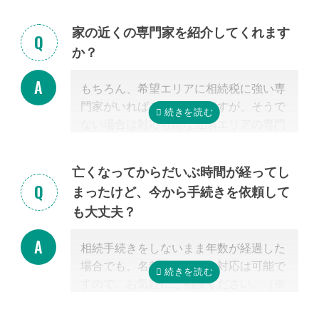
す。まずはお気軽にご連絡ください。
家の近くの専門家を紹介してくれます
か？
もちろん、希望エリアに相続税に強い専
門家がいればご紹介可能ですが、そうで
ない場合は対応可能な近隣エリアの専門
家を紹介させて頂きます。
なぜなら、専門家選びで最も大切なの
亡くなってからだいぶ時間が経ってし
は、
自宅近くに事務所があるかではな
まったけど、今から手続きを依頼して
く、その士業が相続税に強いかどうか
だ
も大丈夫？
からです。
特に税理士にとって、相続は税理士試験
相続手続きをしないまま年数が経過した
の必修科目でないことから資格試験を取
場合でも、名義変更などの対応は可能で
る時に選択していない人にとっては専門
すので、お気軽にご相談ください。（※
外となります。
相続放棄は対象外）
相続税を安くするためには、相続税申告