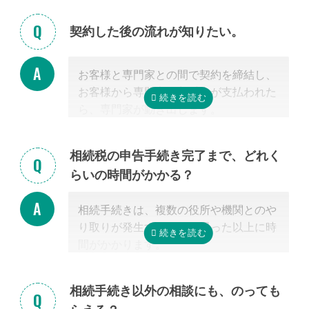
見積を提示した専門家に直接相談がしづ
らい場合、弊社専門スタッフがお客様に
契約した後の流れが知りたい。
代わって先生と調整することもできます
ので、遠慮なくご相談ください。
お客様と専門家との間で契約を締結し、
お客様から専門家に着手金が支払われた
ら、専門家が動き出します。
お客様が専門家と会うのは最初の1回だ
けの場合が多く、契約後は電話・メー
相続税の申告手続き完了まで、どれく
ル・郵便などを使って進捗状況などの連
らいの時間がかかる？
絡を取り合う形になります。
基本的には、あとは専門家に任せておけ
相続手続きは、複数の役所や機関とのや
ば大丈夫ですので、ご安心ください。
り取りが発生するため、思った以上に時
間がかかります。
手続きの内容によって異なりますが、戸
籍収集だけで1ヵ月以上かかる場合もあ
相続手続き以外の相談にも、のっても
り、専門家が効率よく進めたとしても一