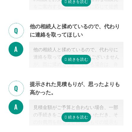
をご案内すること、ご希望に応じて提携
する行政書士・税理士との無料面談のセ
ッティングをするところまで無料で行っ
他の相続人と揉めているので、代わり
ています。
に連絡を取ってほしい
またご紹介した専門家については、面談
でお客様のご相談にのること、必要な相
他の相続人と揉めているので、代わりに
続手続きを明らかにすること、それに対
連絡を取ってほしい 申し訳ございません
するお見積りを提示するところまでは無
が、既に揉めてしまっている場合は、弁
料で行っています。
護士しか対応ができないため法律上ご紹
「自分で作成した書類が正しいかチェッ
介できません。 姉妹サイト「いい相続」
クしてほしい」といったご相談は、専門
提示された見積もりが、思ったよりも
に相談可能な弁護士が掲載されています
家の能力を使った実務に当たるため、無
高かった。
ので、お客様から弁護士事務所に直接ご
料面談の対象外です。詳しくは専門スタ
相談ください。
ッフまでご相談ください。
見積金額がご予算と合わない場合、一部
掲載中の弁護士一覧はこちら
の手続きをご自身で行っていただき、そ
の分費用を削るなど再見積もりの提示も
可能です。