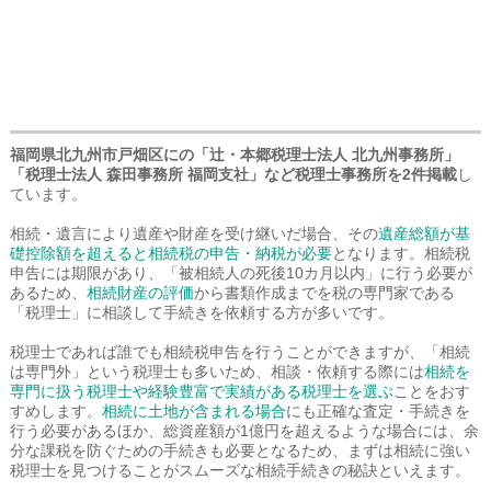
福岡県北九州市戸畑区にの「辻・本郷税理士法人 北九州事務所」
「税理士法人 森田事務所 福岡支社」など税理士事務所を2件掲載
し
ています。
相続・遺言により遺産や財産を受け継いだ場合、その
遺産総額が基
礎控除額を超えると相続税の申告・納税が必要
となります。相続税
申告には期限があり、「被相続人の死後10カ月以内」に行う必要が
あるため、
相続財産の評価
から書類作成までを税の専門家である
「税理士」に相談して手続きを依頼する方が多いです。
税理士であれば誰でも相続税申告を行うことができますが、「相続
は専門外」という税理士も多いため、相談・依頼する際には
相続を
専門に扱う税理士や経験豊富で実績がある税理士を選ぶ
ことをおす
すめします。
相続に土地が含まれる場合
にも正確な査定・手続きを
行う必要があるほか、総資産額が1億円を超えるような場合には、余
分な課税を防ぐための手続きも必要となるため、まずは相続に強い
税理士を見つけることがスムーズな相続手続きの秘訣といえます。