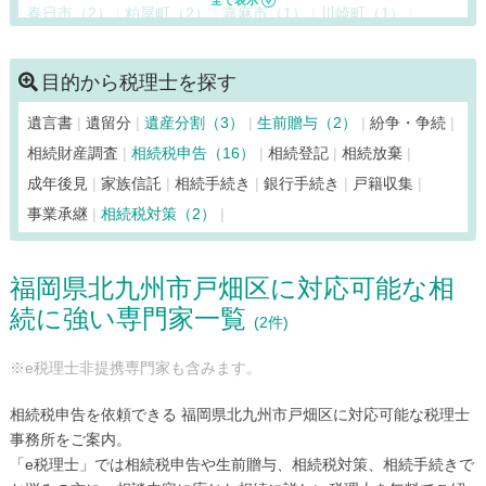
春日市（2）
粕屋町（2）
嘉麻市（1）
川崎町（1）
香春町（1）
苅田町（2）
北九州市小倉北区（2）
北九州市小倉南区（2）
北九州市戸畑区（2）
目的から税理士を探す
北九州市門司区（2）
北九州市八幡西区（2）
遺言書
遺留分
遺産分割（3）
生前贈与（2）
紛争・争続
北九州市八幡東区（2）
北九州市若松区（2）
鞍手町（2）
相続財産調査
相続税申告（16）
相続登記
相続放棄
久留米市（1）
桂川町（1）
上毛町（2）
古賀市（2）
成年後見
家族信託
相続手続き
銀行手続き
戸籍収集
小竹町（2）
篠栗町（2）
志免町（2）
新宮町（2）
事業承継
相続税対策（2）
須惠町（2）
添田町（1）
田川市（1）
大刀洗町（1）
太宰府市（2）
筑後市（1）
筑紫野市（2）
築上町（2）
福岡県北九州市戸畑区に対応可能な相
筑前町（1）
東峰村（1）
那珂川市（1）
中間市（2）
続に強い専門家一覧
直方市（2）
久山町（2）
広川町（1）
福岡市早良区（1）
(2件)
福岡市城南区（1）
福岡市中央区（1）
福岡市西区（1）
※e税理士非提携専門家も含みます。
福岡市博多区（3）
福岡市東区（2）
福岡市南区（2）
福智町（1）
福津市（2）
豊前市（2）
水巻町（2）
相続税申告を依頼できる 福岡県北九州市戸畑区に対応可能な税理士
みやこ町（2）
みやま市（1）
宮若市（2）
宗像市（2）
事務所をご案内。
「e税理士」では相続税申告や生前贈与、相続税対策、相続手続きで
柳川市（1）
八女市（1）
行橋市（2）
吉富町（2）