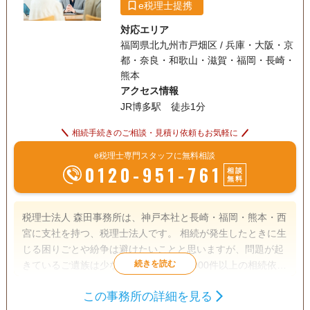
e税理士提携
対応エリア
福岡県北九州市戸畑区 / 兵庫・大阪・京
都・奈良・和歌山・滋賀・福岡・長崎・
熊本
アクセス情報
JR博多駅 徒歩1分
相続手続きのご相談・見積り依頼もお気軽に
e税理士専門スタッフに無料相談
0120-951-761
相談
無料
税理士法人 森田事務所は、神戸本社と長崎・福岡・熊本・西
宮に支社を持つ、税理士法人です。 相続が発生したときに生
じる困りごとや紛争は避けたいことと思いますが、問題が起
きているご遺族は少なくありません。1000件以上の相続依頼
件数を受けた実績と経験をもとに、【相続】が【争族】でな
この事務所の詳細を見る
く【笑顔相続】になるよう、誠心誠意サポートさせていただ
遺産分割
生前贈与
相続税申告