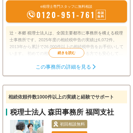
e税理士専門スタッフに無料相談
0120-951-761
相談
無料
辻・本郷 税理士法人は、全国主要都市に事務所を構える税理
士事務所です。2025年度の相続税申告の実績は6,072件。
2013年から累計で26,000件以上の相続税申告をお手伝いして
います。 初めての相続で不安を感じている方でも安心して相
談できるよう、親身なサポートを心がけ、一人ひとり適切な
この事務所の詳細を見る
サービスを提供するために、小さなお悩みやご事情まできめ
遺産分割
生前贈与
相続税申告
細かく配慮しています。
相続税対策
訪問可
土日相談可
初回相談無料
オンライン面談可
相続依頼件数1000件以上の実績と経験でサポート
税理士法人 森田事務所 福岡支社
初回相談無料