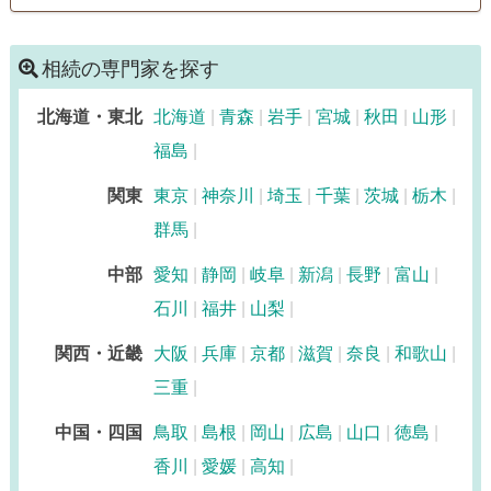
きます。
相続税対策
相続の専門家を探す
訪問可
初回相談無料
事務所面談可
北海道・東北
北海道
青森
岩手
宮城
秋田
山形
福島
関東
東京
神奈川
埼玉
千葉
茨城
栃木
群馬
中部
愛知
静岡
岐阜
新潟
長野
富山
石川
福井
山梨
関西・近畿
大阪
兵庫
京都
滋賀
奈良
和歌山
三重
中国・四国
鳥取
島根
岡山
広島
山口
徳島
香川
愛媛
高知