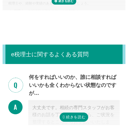
税理士や、経験や実績のある税理士を探しましょう。
正味の遺産額（相続税の課税の対象となる財産の合計額）が相続税の基
「
e税理士
」で相続税の悩みをスッキリ解決！
礎控除内（相続税の申告・納税が不要）であれば、税理士に依頼する必
要はありません。
e税理士に関するよくある質問
何をすればいいのか、誰に相談すれば
いいかも全くわからない状態なのです
が…
大丈夫です。相続の専門スタッフがお客
様のお話を丁寧に伺いながら、ご状況を
整理するところからお手伝いいたしま