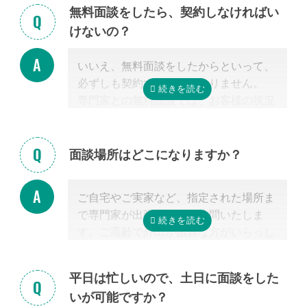
の実績の多い税理士に依頼することが最
無料面談をしたら、契約しなければい
も大切だと言えます。
けないの？
なお自宅から離れた専門家をご紹介した
場合でも、ご自宅やご自宅近くのカフェ
いいえ、無料面談をしたからといって、
等まで出張費無料で訪問可能ですのでご
必ずしも契約する必要はありません。
安心ください。
専門家との無料面談では、お客様の状況
に応じて、必要な手続きの内容を明らか
にし、依頼した場合の見積もりを無料で
提示させて頂きます。
面談場所はどこになりますか？
正式な手続き代行の契約をするまでは、
料金は発生しません。また面談後にしつ
ご自宅やご実家など、指定された場所ま
こく営業するようなことはありませんの
で専門家が出張費無料で訪問いたしま
でご安心ください。
す。ご高齢で外出が困難な方がいらっし
ゃる場合もご安心ください。
また専門家の事務所での面談、Zoom等
平日は忙しいので、土日に面談をした
を使ったオンライン面談にも対応可能で
いが可能ですか？
す。（一部士業を除く）