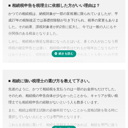
人生で数回程度の相続税申告をするためだけに、相続税に関する調べも
相続税の申告や準確定申告
相続税申告を税理士に依頼した方がいい理由は？
のや資料集めに相当の時間と労力を費やすことを考えてみると、税金の
相続税には申告書の他、総額の計算書、生命保険・財産・債務の明細書
かつての相続税は、納税対象が一部の富裕層に限られていましたが、平
プロの税理士に頼むという選択肢がコストに見合うものだと納得がいく
など非常に多くの書類作成が必要となります。もちろん、相続人自身で
成27年の税制改正では基礎控除額が引き下げられ、税率の変更もありま
のではないでしょうか。
申告することもできますが、不動産や非上場株式などは財産の評価が難
した。その結果、課税対象者が約2倍に拡大し、今では一般の人にも十
費用が気になる方は、相続税申告の費用を複数の専門家にまとめて依頼
しく書類作成も煩雑なことから、税理士に依頼するのが一般的です。
分関係のある税金となりました。
できる「
相続費用見積ガイド
」をご利用ください。
準確定申告とは、亡くなった方の所得の確定と納税の手続きを相続人が
しかし、相続税が身近な税金になったとはいえ、多くの人がおこなう所
代わりにおこなうこと。準確定申告の対象となるのは1月1日から亡くな
得税の確定申告とは違い、相続税の申告はだれもが毎年おこなうもので
った日までの所得ですが、前年分も申告前であれば合わせて手続きをお
はありませんし、税制改正などで内容が変更されることも多いため不慣
こないます。亡くなった方が個人で事業をおこなっていたり不動産を賃
れな方にはなかなかハードルの高いものなのです。
貸していた場合など、相続人ではわからないことがあるときは税理士に
相続税にはさまざまな特例があり専門知識が必要
依頼するのが良いでしょう。
相続税にはさまざまな特例があります。それらを駆使すれば課税対象額
相続に強い税理士の選び方を教えて下さい。
を減らしたり、納税額を少なくできる可能性があります。
先述のように、かつて相続税を支払うのは一部のお金持ちだけでした。
しかし、どんな特例が使えるのかを知らない、または分からなければ、
そのため、相続税の申告自体が少なかったことから、キャリアが長い税
特例を活用しないまま申告していることすら気づかないこともありえる
理士でも相続税申告の経験がないという人も数多くいます。
のです。また、たとえ単純な計算ミスだったとしても間違って申告して
また、相続は税理士試験の必修科目でないことから資格試験を取る時に
しまえば罰金のペナルティ対象になるおそれもあります。仮に税務調査
選択していない人にとっては専門外となります。
対象となった場合、税理士に立ち会ってもらうことも可能です。
これらを念頭に置いて、相続を依頼するのであれば、相続を専門に扱う
税理士に依頼しなくてもいい場合はある？