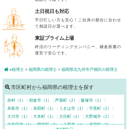
土日祝日も対応
平日忙しい方も安心！ご自身の都合に合わせ
て相談日が選べます。
東証プライム上場
終活のリーディングカンパニー、鎌倉新書の
運営で安心です。
e税理士
>
福岡県の税理士
>
福岡県北九州市戸畑区の税理士
市区町村から福岡県の税理士を探す
赤村（1）
朝倉市（1）
芦屋町（2）
飯塚市（1）
糸島市（1）
糸田町（1）
うきは市（1）
宇美町（2）
大川市（1）
大木町（1）
大任町（1）
大野城市（2）
大牟田市（1）
岡垣町（2）
小郡市（1）
遠賀町（2）