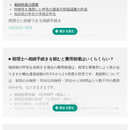
相続財産の調査
特例等を適用した申告の遺産分割協議書の作成
相続税の申告や準確定申告
税理士に依頼できる相続手続き
相続財産の調査
現金や預貯金だけであれば残高を確認することは容易です。しかし、亡
くなった方がどこの銀行等に預けていたのか分からない場合は一行一行
受付時間 平日9:00–19:00 / 土日祝9:00–18:00
調査する必要があります。
また、株式や貴金属、不動産などは評価をする必要があります。また、
税理士へ相続手続きを頼むと費用相場はいくらくらい？
財産調査と相続税申告は共通する書類が多いため、税理士に依頼するこ
相続税の申告を依頼する場合の費用相場は、税理士事務所により差があ
とで合わせて収集・管理が可能になり、取り直しや多く取りすぎなどの
りますが概ね遺産総額の0.5％から1％程度が目安です。相談料について
手間・無駄が省けます。
は、初回のみ無料・30分以内無料・30分から1時間あたり数千円の費用
控除や特例を活用した遺産分割
がかかる、などさまざまです。
相続税には税額を抑えられる特例が多く用意されています。
相続財産目録 33,000円（税込）～
残高証明書の取得 11,000円（税込）～
例えば、配偶者が取得した正味の遺産額は、1億6,000万円と配偶者の法
銀行の解約・名義変更 33,000円（税込）～
定相続分相当額を比較してどちらか大きい金額までは相続税がかからな
相続税の申告 税理士により差があり遺産総額の0.5％から1％が相
場。（例えば、5,000万円の遺産であれば、25万～50万円程度が目
い制度があります。また、二次相続と言われる近い将来の相続を見据え
安となります。）
て遺産分割をするという方法もあります。相続に強い税理士であれば、
専門家に依頼することは安心のためのコスト
こうした特例を活用した申告のための遺産分割協議書を作成できます。