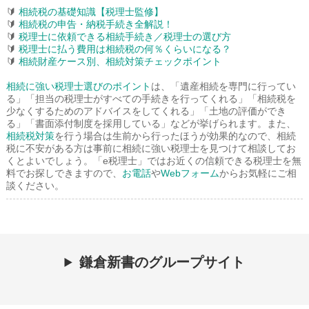
🔰
相続税の基礎知識【税理士監修】
🔰
相続税の申告・納税手続き全解説！
🔰
税理士に依頼できる相続手続き／税理士の選び方
🔰
税理士に払う費用は相続税の何％くらいになる？
🔰
相続財産ケース別、相続対策チェックポイント
相続に強い税理士選びのポイント
は、「遺産相続を専門に行ってい
る」「担当の税理士がすべての手続きを行ってくれる」「相続税を
少なくするためのアドバイスをしてくれる」「土地の評価ができ
る」「書面添付制度を採用している」などが挙げられます。また、
相続税対策
を行う場合は生前から行ったほうが効果的なので、相続
税に不安がある方は事前に相続に強い税理士を見つけて相談してお
くとよいでしょう。「e税理士」ではお近くの信頼できる税理士を無
料でお探しできますので、
お電話
や
Webフォーム
からお気軽にご相
談ください。
鎌倉新書のグループサイト