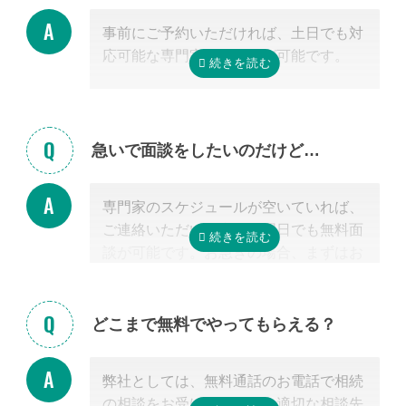
無料面談のお申し込み時に、弊社相談員
事前にご予約いただければ、土日でも対
までご希望の方法をお申し付けくださ
応可能な専門家のご紹介が可能です。
い。
急いで面談をしたいのだけど…
専門家のスケジュールが空いていれば、
ご連絡いただいた当日や翌日でも無料面
談が可能です。お急ぎの場合、まずはお
電話ください。
どこまで無料でやってもらえる？
弊社としては、無料通話のお電話で相続
の相談をお受けすること、適切な相談先