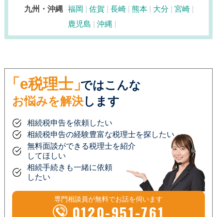
九州・沖縄
福岡
佐賀
長崎
熊本
大分
宮崎
鹿児島
沖縄
「e税理士」
ではこんな
お悩みを解決
します
相続税申告を依頼したい
相続税申告の経験豊富な税理士を探したい
無料面談ができる税理士を紹介
してほしい
相続手続きも一緒に依頼
したい
専門相談員が
無料
でお話を伺います
0120-951-761