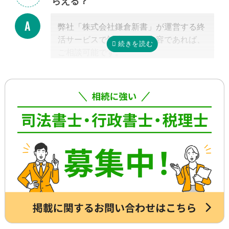
らえる？
般的には全部で約3-4カ月かかると言わ
れています。
弊社「株式会社鎌倉新書」が運営する終
これに相続税申告が加わると、相談発生
活サービスで対応可能な内容であれば、
後10カ月以内に申告しなければならない
ご相談可能です。
ため、早めの動き出しが肝心です。
具体的には、相続した不動産の査定・売
もしご自分で全ての手続きをやろうとす
却支援、のこされた高齢のご家族の見守
る場合、平日昼間に何度も役所に行くな
り・介護支援、相続した財産の資産運用
どさらに時間がかかるので、専門家に任
のご相談、本位牌や法要・海洋散骨・お
せたほうが早く確実に手続きが進み、ス
墓など仏事に関するご相談などです。
トレスもなく安心でしょう。
詳しくは専門スタッフまでお問合せくだ
さい。