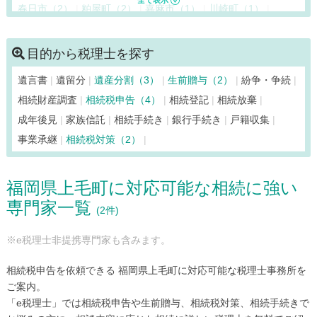
春日市（2）
粕屋町（2）
嘉麻市（1）
川崎町（1）
香春町（1）
苅田町（2）
北九州市小倉北区（2）
北九州市小倉南区（2）
北九州市戸畑区（2）
目的から税理士を探す
北九州市門司区（2）
北九州市八幡西区（2）
遺言書
遺留分
遺産分割（3）
生前贈与（2）
紛争・争続
北九州市八幡東区（2）
北九州市若松区（2）
鞍手町（2）
相続財産調査
相続税申告（4）
相続登記
相続放棄
久留米市（1）
桂川町（1）
上毛町（2）
古賀市（2）
成年後見
家族信託
相続手続き
銀行手続き
戸籍収集
小竹町（2）
篠栗町（2）
志免町（2）
新宮町（2）
事業承継
相続税対策（2）
須惠町（2）
添田町（1）
田川市（1）
大刀洗町（1）
太宰府市（2）
筑後市（1）
筑紫野市（2）
築上町（2）
福岡県上毛町に対応可能な相続に強い
筑前町（1）
東峰村（1）
那珂川市（1）
中間市（2）
専門家一覧
直方市（2）
久山町（2）
広川町（1）
福岡市早良区（1）
(2件)
福岡市城南区（1）
福岡市中央区（1）
福岡市西区（1）
※e税理士非提携専門家も含みます。
福岡市博多区（3）
福岡市東区（2）
福岡市南区（2）
福智町（1）
福津市（2）
豊前市（2）
水巻町（2）
相続税申告を依頼できる 福岡県上毛町に対応可能な税理士事務所を
みやこ町（2）
みやま市（1）
宮若市（2）
宗像市（2）
ご案内。
「e税理士」では相続税申告や生前贈与、相続税対策、相続手続きで
柳川市（1）
八女市（1）
行橋市（2）
吉富町（2）