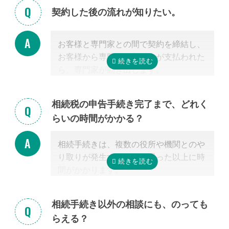
らい場合、弊社専門スタッフがお客様に
契約した後の流れが知りたい。
代わって先生と調整することもできます
ので、遠慮なくご相談ください。
お客様と専門家との間で契約を締結し、
お客様から専門家に着手金が支払われた
ら、専門家が動き出します。
お客様が専門家と会うのは最初の1回だ
けの場合が多く、契約後は電話・メー
相続税の申告手続き完了まで、どれく
ル・郵便などを使って進捗状況などの連
らいの時間がかかる？
絡を取り合う形になります。
基本的には、あとは専門家に任せておけ
相続手続きは、複数の役所や機関とのや
ば大丈夫ですので、ご安心ください。
り取りが発生するため、思った以上に時
間がかかります。
手続きの内容によって異なりますが、戸
籍収集だけで1ヵ月以上かかる場合もあ
相続手続き以外の相談にも、のっても
り、専門家が効率よく進めたとしても一
らえる？
般的には全部で約3-4カ月かかると言わ