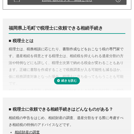
福岡県上毛町で税理士に依頼できる相続手続き
税理士とは
税理士は、税務相談に応じたり、書類作成などをおこなう税の専門家で
す。遺産相続を得意とする税理士は、相続税を抑えられる遺産分割の方
法や特例などにも詳しく、税理士次第で納める税金が変わることもあり
ます。正確に書類を作成することで税務調査が入る可能性も減るほか、
仮に税務調査対象となった場合、税理士に立ち会ってもらうことも可能
です。
なお、正味の遺産額（相続税の課税の対象となる財産の合計額）が相続
税の基礎控除内（相続税の申告・納税が不要）であれば、税理士に依頼
する必要はありません。
税理士に依頼できる相続手続きはどんなものがある？
相続税の申告をはじめ、相続財産の調査、遺産分割をする際に考慮すべ
き相続税の特例のアドバイスなどです。
相続財産の調査