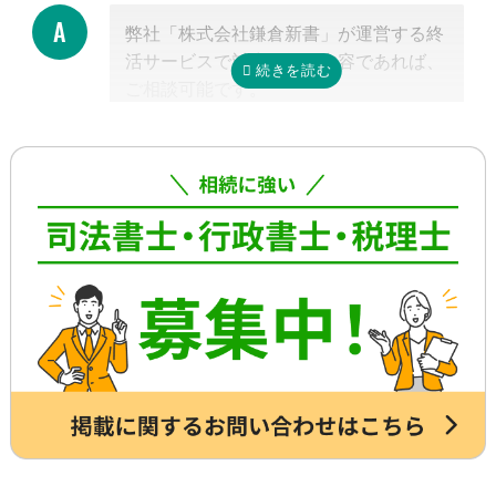
れています。
弊社「株式会社鎌倉新書」が運営する終
これに相続税申告が加わると、相談発生
活サービスで対応可能な内容であれば、
後10カ月以内に申告しなければならない
ご相談可能です。
ため、早めの動き出しが肝心です。
具体的には、相続した不動産の査定・売
もしご自分で全ての手続きをやろうとす
却支援、のこされた高齢のご家族の見守
る場合、平日昼間に何度も役所に行くな
り・介護支援、相続した財産の資産運用
どさらに時間がかかるので、専門家に任
のご相談、本位牌や法要・海洋散骨・お
せたほうが早く確実に手続きが進み、ス
墓など仏事に関するご相談などです。
トレスもなく安心でしょう。
詳しくは専門スタッフまでお問合せくだ
さい。