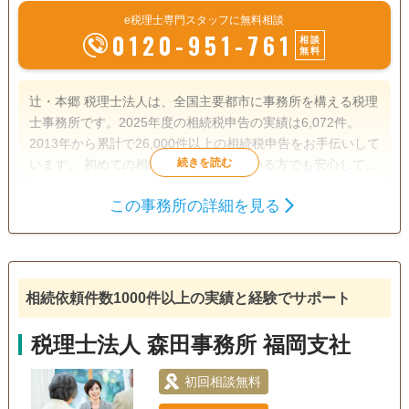
e税理士専門スタッフに無料相談
0120-951-761
相談
無料
辻・本郷 税理士法人は、全国主要都市に事務所を構える税理
士事務所です。2025年度の相続税申告の実績は6,072件。
2013年から累計で26,000件以上の相続税申告をお手伝いして
います。 初めての相続で不安を感じている方でも安心して相
談できるよう、親身なサポートを心がけ、一人ひとり適切な
この事務所の詳細を見る
サービスを提供するために、小さなお悩みやご事情まできめ
遺産分割
生前贈与
相続税申告
細かく配慮しています。
相続税対策
訪問可
土日相談可
初回相談無料
オンライン面談可
相続依頼件数1000件以上の実績と経験でサポート
税理士法人 森田事務所 福岡支社
初回相談無料