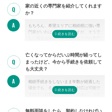
家の近くの専門家を紹介してくれます
か？
もちろん、希望エリアに相続税に強い専
門家がいればご紹介可能ですが、そうで
ない場合は対応可能な近隣エリアの専門
家を紹介させて頂きます。
なぜなら、専門家選びで最も大切なの
亡くなってからだいぶ時間が経ってし
は、
自宅近くに事務所があるかではな
まったけど、今から手続きを依頼して
く、その士業が相続税に強いかどうか
だ
も大丈夫？
からです。
特に税理士にとって、相続は税理士試験
相続手続きをしないまま年数が経過した
の必修科目でないことから資格試験を取
場合でも、名義変更などの対応は可能で
る時に選択していない人にとっては専門
すので、お気軽にご相談ください。（※
外となります。
相続放棄は対象外）
相続税を安くするためには、相続税申告
の実績の多い税理士に依頼することが最
無料面談をしたら、契約しなければい