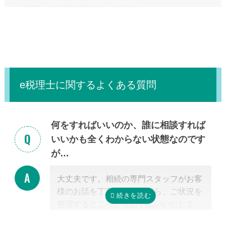
「
e税理士
」で相続税の悩みをスッキリ解決！
礎控除内（相続税の申告・納税が不要）であれば、税理士に依頼する必
要はありません。
e税理士に関するよくある質問
何をすればいいのか、誰に相談すれば
いいかも全くわからない状態なのです
が…
大丈夫です。相続の専門スタッフがお客
様のお話を丁寧に伺いながら、ご状況を
整理するところからお手伝いいたしま
す。まずはお気軽にご連絡ください。