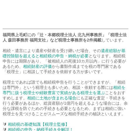
福岡県上毛町にの「辻・本郷税理士法人 北九州事務所」「税理士法
人 森田事務所 福岡支社」など税理士事務所を2件掲載
しています。
相続・遺言により遺産や財産を受け継いだ場合、その
遺産総額が基
礎控除額を超えると相続税の申告・納税が必要
となります。相続税
申告には期限があり、「被相続人の死後10カ月以内」に行う必要が
あるため、
相続財産の評価
から書類作成までを税の専門家である
「税理士」に相談して手続きを依頼する方が多いです。
税理士であれば誰でも相続税申告を行うことができますが、「相続
は専門外」という税理士も多いため、相談・依頼する際には
相続を
専門に扱う税理士や経験豊富で実績がある税理士を選ぶ
ことをおす
すめします。
相続に土地が含まれる場合
にも正確な査定・手続きを
行う必要があるほか、総資産額が1億円を超えるような場合には、余
分な課税を防ぐための手続きも必要となるため、まずは相続に強い
税理士を見つけることがスムーズな相続手続きの秘訣といえます。
🔰
相続税の基礎知識【税理士監修】
🔰
相続税の申告・納税手続き全解説！