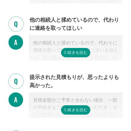
をご案内すること、ご希望に応じて提携
する行政書士・税理士との無料面談のセ
ッティングをするところまで無料で行っ
他の相続人と揉めているので、代わり
ています。
に連絡を取ってほしい
またご紹介した専門家については、面談
でお客様のご相談にのること、必要な相
他の相続人と揉めているので、代わりに
続手続きを明らかにすること、それに対
連絡を取ってほしい 申し訳ございません
するお見積りを提示するところまでは無
が、既に揉めてしまっている場合は、弁
料で行っています。
護士しか対応ができないため法律上ご紹
「自分で作成した書類が正しいかチェッ
介できません。 姉妹サイト「いい相続」
クしてほしい」といったご相談は、専門
提示された見積もりが、思ったよりも
に相談可能な弁護士が掲載されています
家の能力を使った実務に当たるため、無
高かった。
ので、お客様から弁護士事務所に直接ご
料面談の対象外です。詳しくは専門スタ
相談ください。
ッフまでご相談ください。
見積金額がご予算と合わない場合、一部
掲載中の弁護士一覧はこちら
の手続きをご自身で行っていただき、そ
の分費用を削るなど再見積もりの提示も
可能です。
見積を提示した専門家に直接相談がしづ