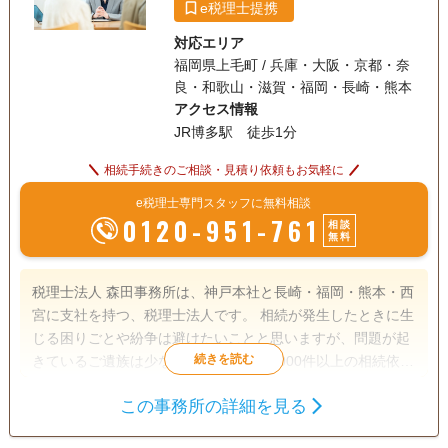
e税理士提携
対応エリア
福岡県上毛町 / 兵庫・大阪・京都・奈
良・和歌山・滋賀・福岡・長崎・熊本
アクセス情報
JR博多駅 徒歩1分
相続手続きのご相談・見積り依頼もお気軽に
e税理士専門スタッフに無料相談
0120-951-761
相談
無料
税理士法人 森田事務所は、神戸本社と長崎・福岡・熊本・西
宮に支社を持つ、税理士法人です。 相続が発生したときに生
じる困りごとや紛争は避けたいことと思いますが、問題が起
きているご遺族は少なくありません。1000件以上の相続依頼
件数を受けた実績と経験をもとに、【相続】が【争族】でな
この事務所の詳細を見る
く【笑顔相続】になるよう、誠心誠意サポートさせていただ
遺産分割
生前贈与
相続税申告
きます。