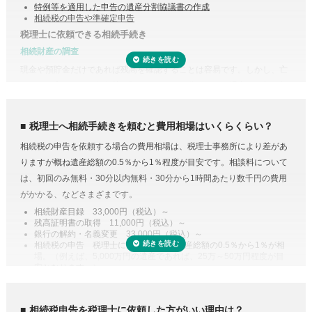
特例等を適用した申告の遺産分割協議書の作成
相続税の申告や準確定申告
税理士に依頼できる相続手続き
相続財産の調査
現金や預貯金だけであれば残高を確認することは容易です。しかし、亡
くなった方がどこの銀行等に預けていたのか分からない場合は一行一行
受付時間 平日9:00–19:00 / 土日祝9:00–18:00
調査する必要があります。
また、株式や貴金属、不動産などは評価をする必要があります。また、
税理士へ相続手続きを頼むと費用相場はいくらくらい？
財産調査と相続税申告は共通する書類が多いため、税理士に依頼するこ
相続税の申告を依頼する場合の費用相場は、税理士事務所により差があ
とで合わせて収集・管理が可能になり、取り直しや多く取りすぎなどの
りますが概ね遺産総額の0.5％から1％程度が目安です。相談料について
手間・無駄が省けます。
は、初回のみ無料・30分以内無料・30分から1時間あたり数千円の費用
控除や特例を活用した遺産分割
がかかる、などさまざまです。
相続税には税額を抑えられる特例が多く用意されています。
相続財産目録 33,000円（税込）～
残高証明書の取得 11,000円（税込）～
例えば、配偶者が取得した正味の遺産額は、1億6,000万円と配偶者の法
銀行の解約・名義変更 33,000円（税込）～
定相続分相当額を比較してどちらか大きい金額までは相続税がかからな
相続税の申告 税理士により差があり遺産総額の0.5％から1％が相
場。（例えば、5,000万円の遺産であれば、25万～50万円程度が目
い制度があります。また、二次相続と言われる近い将来の相続を見据え
安となります。）
て遺産分割をするという方法もあります。相続に強い税理士であれば、
専門家に依頼することは安心のためのコスト
こうした特例を活用した申告のための遺産分割協議書を作成できます。
人生で数回程度の相続税申告をするためだけに、相続税に関する調べも
相続税の申告や準確定申告
相続税申告を税理士に依頼した方がいい理由は？