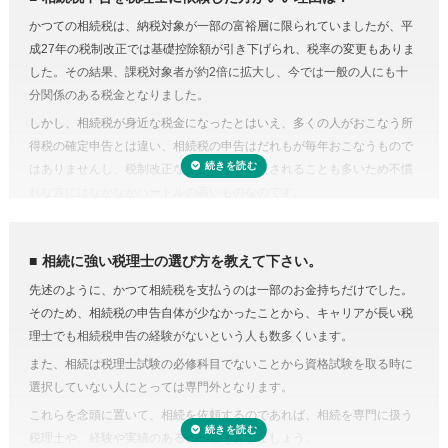
のや資料集めに相当の時間と労力を費やすことを考えてみると、税金の
相続税には申告書の他、総額の計算書、生命保険・財産・債務の明細書
かつての相続税は、納税対象が一部の富裕層に限られていましたが、平
プロの税理士に頼むという選択肢がコストに見合うものだと納得がいく
など非常に多くの書類作成が必要となります。もちろん、相続人自身で
成27年の税制改正では基礎控除額が引き下げられ、税率の変更もありま
のではないでしょうか。
申告することもできますが、不動産や非上場株式などは財産の評価が難
した。その結果、課税対象者が約2倍に拡大し、今では一般の人にも十
費用が気になる方は、相続税申告の費用を複数の専門家にまとめて依頼
しく書類作成も煩雑なことから、税理士に依頼するのが一般的です。
分関係のある税金となりました。
できる「
相続費用見積ガイド
」をご利用ください。
準確定申告とは、亡くなった方の所得の確定と納税の手続きを相続人が
しかし、相続税が身近な税金になったとはいえ、多くの人がおこなう所
代わりにおこなうこと。準確定申告の対象となるのは1月1日から亡くな
得税の確定申告とは違い、相続税の申告はだれもが毎年おこなうもので
った日までの所得ですが、前年分も申告前であれば合わせて手続きをお
はありませんし、税制改正などで内容が変更されることも多いため不慣
こないます。亡くなった方が個人で事業をおこなっていたり不動産を賃
れな方にはなかなかハードルの高いものなのです。
貸していた場合など、相続人ではわからないことがあるときは税理士に
相続税にはさまざまな特例があり専門知識が必要
依頼するのが良いでしょう。
相続税にはさまざまな特例があります。それらを駆使すれば課税対象額
相続に強い税理士の選び方を教えて下さい。
を減らしたり、納税額を少なくできる可能性があります。
先述のように、かつて相続税を支払うのは一部のお金持ちだけでした。
しかし、どんな特例が使えるのかを知らない、または分からなければ、
そのため、相続税の申告自体が少なかったことから、キャリアが長い税
特例を活用しないまま申告していることすら気づかないこともありえる
理士でも相続税申告の経験がないという人も数多くいます。
のです。また、たとえ単純な計算ミスだったとしても間違って申告して
また、相続は税理士試験の必修科目でないことから資格試験を取る時に
しまえば罰金のペナルティ対象になるおそれもあります。仮に税務調査
選択していない人にとっては専門外となります。
対象となった場合、税理士に立ち会ってもらうことも可能です。
これらを念頭に置いて、相続を依頼するのであれば、相続を専門に扱う
税理士に依頼しなくてもいい場合はある？
税理士や、経験や実績のある税理士を探しましょう。
正味の遺産額（相続税の課税の対象となる財産の合計額）が相続税の基