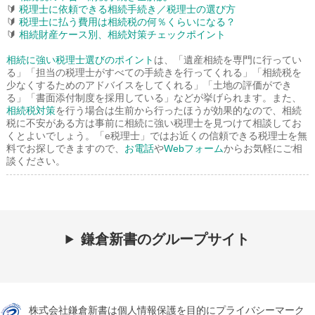
🔰
税理士に依頼できる相続手続き／税理士の選び方
🔰
税理士に払う費用は相続税の何％くらいになる？
🔰
相続財産ケース別、相続対策チェックポイント
相続に強い税理士選びのポイント
は、「遺産相続を専門に行ってい
る」「担当の税理士がすべての手続きを行ってくれる」「相続税を
少なくするためのアドバイスをしてくれる」「土地の評価ができ
る」「書面添付制度を採用している」などが挙げられます。また、
相続税対策
を行う場合は生前から行ったほうが効果的なので、相続
税に不安がある方は事前に相続に強い税理士を見つけて相談してお
くとよいでしょう。「e税理士」ではお近くの信頼できる税理士を無
料でお探しできますので、
お電話
や
Webフォーム
からお気軽にご相
談ください。
鎌倉新書のグループサイト
株式会社鎌倉新書は個人情報保護を目的にプライバシーマーク