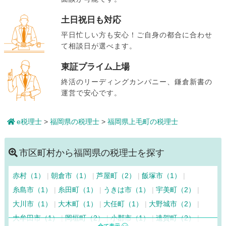
土日祝日も対応
平日忙しい方も安心！ご自身の都合に合わせ
て相談日が選べます。
東証プライム上場
終活のリーディングカンパニー、鎌倉新書の
運営で安心です。
e税理士
>
福岡県の税理士
>
福岡県上毛町の税理士
市区町村から福岡県の税理士を探す
赤村（1）
朝倉市（1）
芦屋町（2）
飯塚市（1）
糸島市（1）
糸田町（1）
うきは市（1）
宇美町（2）
大川市（1）
大木町（1）
大任町（1）
大野城市（2）
大牟田市（1）
岡垣町（2）
小郡市（1）
遠賀町（2）