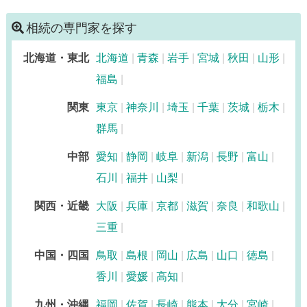
相続税対策
相続の専門家を探す
訪問可
初回相談無料
事務所面談可
北海道・東北
北海道
青森
岩手
宮城
秋田
山形
福島
関東
東京
神奈川
埼玉
千葉
茨城
栃木
群馬
中部
愛知
静岡
岐阜
新潟
長野
富山
石川
福井
山梨
関西・近畿
大阪
兵庫
京都
滋賀
奈良
和歌山
三重
中国・四国
鳥取
島根
岡山
広島
山口
徳島
香川
愛媛
高知
九州・沖縄
福岡
佐賀
長崎
熊本
大分
宮崎