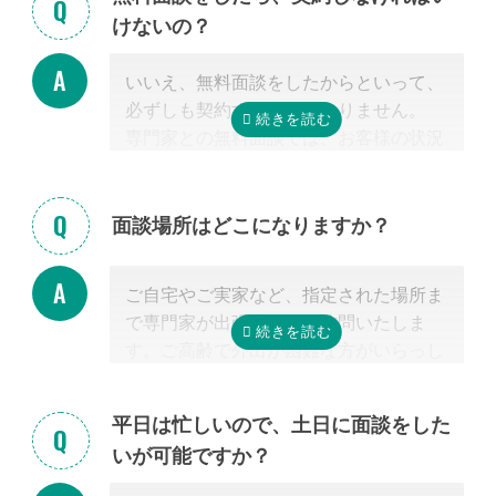
も大切だと言えます。
けないの？
なお自宅から離れた専門家をご紹介した
場合でも、ご自宅やご自宅近くのカフェ
いいえ、無料面談をしたからといって、
等まで出張費無料で訪問可能ですのでご
必ずしも契約する必要はありません。
安心ください。
専門家との無料面談では、お客様の状況
に応じて、必要な手続きの内容を明らか
にし、依頼した場合の見積もりを無料で
提示させて頂きます。
面談場所はどこになりますか？
正式な手続き代行の契約をするまでは、
料金は発生しません。また面談後にしつ
ご自宅やご実家など、指定された場所ま
こく営業するようなことはありませんの
で専門家が出張費無料で訪問いたしま
でご安心ください。
す。ご高齢で外出が困難な方がいらっし
ゃる場合もご安心ください。
また専門家の事務所での面談、Zoom等
平日は忙しいので、土日に面談をした
を使ったオンライン面談にも対応可能で
いが可能ですか？
す。（一部士業を除く）
無料面談のお申し込み時に、弊社相談員