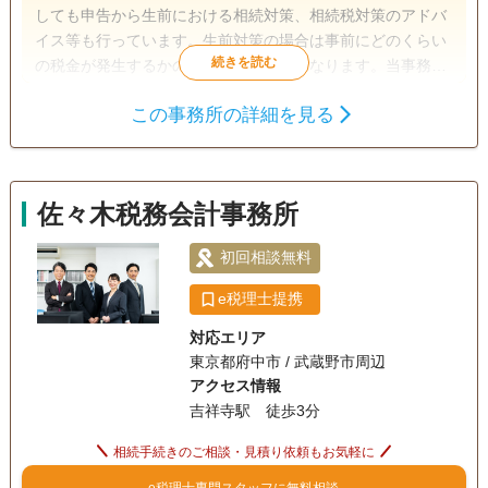
しても申告から生前における相続対策、相続税対策のアドバ
イス等も行っています。生前対策の場合は事前にどのくらい
の税金が発生するかの事前把握が大切になります。当事務所
では相続のシミュレーションからご依頼を受けておりますの
この事務所の詳細を見る
で現状把握がしたい等ご相談がありましたら是非一度お問い
相続税申告
相続手続き
合わせ頂ければと思います。
電話相談可
訪問可
土日相談可
初回相談無料
佐々木税務会計事務所
オンライン面談可
事務所面談可
初回相談無料
e税理士提携
対応エリア
東京都府中市 / 武蔵野市周辺
アクセス情報
吉祥寺駅 徒歩3分
相続手続きのご相談・見積り依頼もお気軽に
e税理士専門スタッフに無料相談