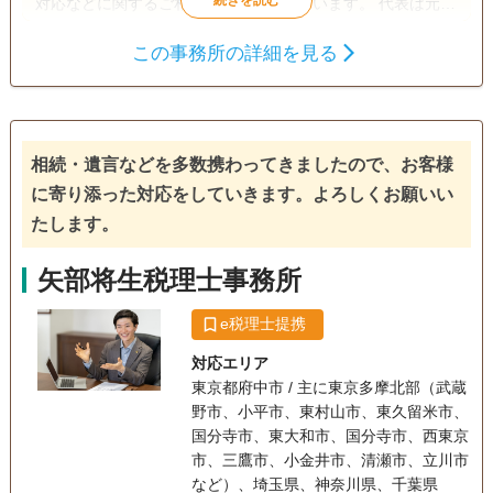
対応などに関するご相談を幅広く承っています。 代表は元国
税調査官として17年間勤務し、相続・不動産の調査専門部隊
この事務所の詳細を見る
に所属。これまでに1万件以上の相続税申告書をチェックし
遺言書
遺産分割
相続税申告
てきた経験と、税務署で路線価を作成していた知見を活か
家族信託
相続手続き
銀行手続き
し、評価や申告の“盲点”を見逃さず対応しています。 「税務
調査におびえる必要のない申告がしたい」「相続を丸ごと任
戸籍収集
事業承継
相続人調査
せられる専門家に頼みたい」「不動産の税金・悩みを解決し
相続・遺言などを多数携わってきましたので、お客様
生前贈与（不動産名
てほしい」――そんな方に、安心してご相談いただける体制
義変更）
に寄り添った対応をしていきます。よろしくお願いい
を整えています。 当事務所では、相続で誰も損をしない。誰
たします。
も争わない。誰も置いていかれない。そんな“後悔のない相
電話相談可
訪問可
土日相談可
初回相談無料
続”の実現をミッションとし、「相続のもったいないをゼロに
矢部将生税理士事務所
する」ことを目指しています。 また、税理士の方向けには相
18時以降相談可
オンライン面談可
事務所面談可
続税実務のアドバイザーとして申告書のレビューや書面添付
e税理士提携
の支援を、不動産会社の皆さまには譲渡・買換・賃貸など不
動産取引に関する税務アドバイスをご提供。相談者・取引
対応エリア
先・地域の皆さまと共に、“安心と納得の相続”を届けるパー
東京都府中市 / 主に東京多摩北部（武蔵
トナーとして伴走します。 土日・夜間・オンライン対応も可
野市、小平市、東村山市、東久留米市、
能です。小金井市を中心に、三鷹市・武蔵野市・府中市・調
国分寺市、東大和市、国分寺市、西東京
布市・小平市・西東京市など多摩地域の皆さまに対応してお
市、三鷹市、小金井市、清瀬市、立川市
り、全国からのご相談も受け付けております。 ※ただいま多
など）、埼玉県、神奈川県、千葉県