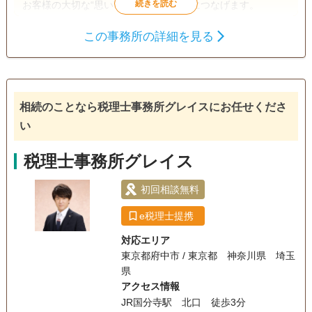
お客様の大切な“思い” も “幸せな明日” につなげます。
この事務所の詳細を見る
相続税申告
電話相談可
訪問可
女性スタッフ対応可
土日相談可
相続のことなら税理士事務所グレイスにお任せくださ
初回相談無料
18時以降相談可
オンライン面談可
い
事務所面談可
税理士事務所グレイス
初回相談無料
e税理士提携
対応エリア
東京都府中市 / 東京都 神奈川県 埼玉
県
アクセス情報
JR国分寺駅 北口 徒歩3分