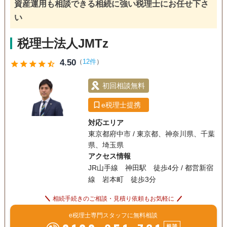
資産運用も相談できる相続に強い税理士にお任せ下さ
い
税理士法人JMTz
4.50
（
12件
）
star
star
star
star
star_half
初回相談無料
e税理士提携
対応エリア
東京都府中市 / 東京都、神奈川県、千葉
県、埼玉県
アクセス情報
JR山手線 神田駅 徒歩4分 / 都営新宿
線 岩本町 徒歩3分
相続手続きのご相談・見積り依頼もお気軽に
e税理士専門スタッフに無料相談
相談