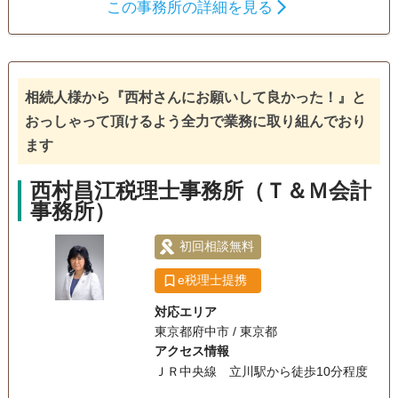
この事務所の詳細を見る
ションにあります。 若手・女性スタッフもおり、和気あいあ
相続税申告
いとしたアットホームな雰囲気で、ご相談しやすい環境が整
っていると自負しております。 相続に限定しない総合型の税
電話相談可
訪問可
土日相談可
初回相談無料
理士事務所ですが、相続専門スタッフもおり、毎年数十件の
相続税申告を行っております。
相続人様から『西村さんにお願いして良かった！』と
18時以降相談可
オンライン面談可
事務所面談可
おっしゃって頂けるよう全力で業務に取り組んでおり
ます
西村昌江税理士事務所（Ｔ＆Ｍ会計
事務所）
初回相談無料
e税理士提携
対応エリア
東京都府中市 / 東京都
アクセス情報
ＪＲ中央線 立川駅から徒歩10分程度