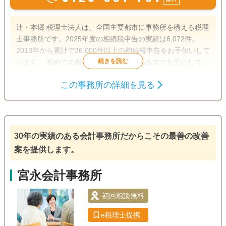
辻・本郷 税理士法人は、全国主要都市に事務所を構える税理
士事務所です。2025年度の相続税申告の実績は6,072件。
2013年から累計で26,000件以上の相続税申告をお手伝いして
います。 初めての相続で不安を感じている方でも安心して相
談できるよう、親身なサポートを心がけ、一人ひとり適切な
この事務所の詳細を見る
サービスを提供するために、小さなお悩みやご事情まできめ
遺産分割
生前贈与
相続税申告
細かく配慮しています。
相続税対策
訪問可
土日相談可
初回相談無料
オンライン面談可
30年の実績のある会計事務所だからこその最善の改善
案を提供します。
宮永会計事務所
初回相談無料
e税理士提携