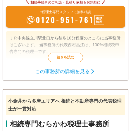
相続手続きのご相談・見積り依頼もお気軽に
e税理士専門スタッフに無料相談
0120-951-761
相談
無料
ＪＲ中央線立川駅北口から徒歩10分程度のところに当事務所
はございます。 当事務所の代表西村昌江は、100%相続税申
告専門の税理士です。
遺産分割
相続財産調査
相続税申告
この事務所の詳細を見る
相続手続き
銀行手続き
戸籍収集
相続人調査
小金井から多摩エリアへ 相続と不動産専門の代表税理
訪問可
女性スタッフ対応可
土日相談可
初回相談無料
士が一貫対応
18時以降相談可
オンライン面談可
事務所面談可
相続専門むらかわ税理士事務所