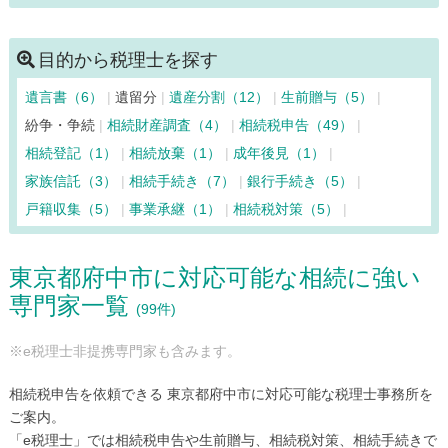
清瀬市（29）
国立市（54）
神津島村（6）
江東区（265）
小金井市（52）
国分寺市（65）
目的から税理士を探す
小平市（114）
狛江市（40）
品川区（255）
遺言書（6）
遺留分
遺産分割（12）
生前贈与（5）
渋谷区（526）
新宿区（917）
杉並区（304）
紛争・争続
相続財産調査（4）
相続税申告（49）
墨田区（210）
世田谷区（446）
台東区（505）
相続登記（1）
相続放棄（1）
成年後見（1）
立川市（145）
多摩市（78）
中央区（1004）
家族信託（3）
相続手続き（7）
銀行手続き（5）
調布市（122）
千代田区（1161）
豊島区（469）
戸籍収集（5）
事業承継（1）
相続税対策（5）
利島村（6）
中野区（279）
新島村（6）
西東京市（64）
練馬区（413）
八王子市（251）
八丈島八丈町（8）
東京都府中市に対応可能な相続に強い
羽村市（48）
東久留米市（54）
東村山市（60）
専門家一覧
東大和市（45）
日野市（69）
日の出町（11）
(99件)
檜原村（10）
府中市（99）
福生市（33）
文京区（345）
※e税理士非提携専門家も含みます。
町田市（157）
御蔵島村（6）
瑞穂町（15）
三鷹市（66）
港区（741）
三宅島三宅村（6）
相続税申告を依頼できる 東京都府中市に対応可能な税理士事務所を
武蔵野市（147）
武蔵村山市（23）
目黒区（244）
ご案内。
「e税理士」では相続税申告や生前贈与、相続税対策、相続手続きで