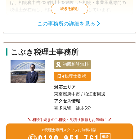
は、相続税申告200件以上を経験した相続・事業承継専門の
税理士が在籍し、相続税申告をお手伝いしています。
この事務所の詳細を見る
遺言書
遺産分割
生前贈与
相続財産調査
相続税申告
家族信託
相続税対策
こぶき税理士事務所
電話相談可
訪問可
女性スタッフ対応可
土日相談可
初回相談無料
初回相談無料
18時以降相談可
e税理士提携
対応エリア
東京都府中市 / 狛江市周辺
アクセス情報
喜多見駅 徒歩5分
相続手続きのご相談・見積り依頼もお気軽に
e税理士専門スタッフに無料相談
0120-951-761
相談