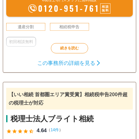
0120-951-761
相談
無料
遺産分割
相続税申告
初回相談無料
この事務所の詳細を見る
【いい相続 首都圏エリア賞受賞】相続税申告200件超
の税理士が対応
税理士法人ブライト相続
4.64
（
14件
）
star
star
star
star
star_half