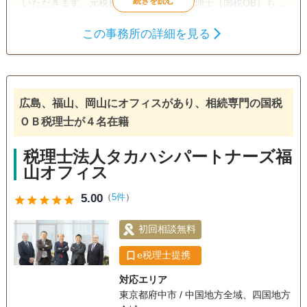
いただきます。元税務署職員であった税理士（国税OB）も多
数在籍しており税務調査対策も万全です。
この事務所の詳細を見る
遺言書
相続税申告
相続手続き
電話相談可
訪問可
女性スタッフ対応可
土日相談可
広島、福山、岡山にオフィスがあり、相続専門の国税
初回相談無料
18時以降相談可
オンライン面談可
ＯＢ税理士が４名在籍
事務所面談可
税理士法人タカハシパートナーズ福
山オフィス
5.00
（
5件
）
star
star
star
star
star
初回相談無料
e税理士提携
対応エリア
東京都府中市 / 中国地方全域、四国地方