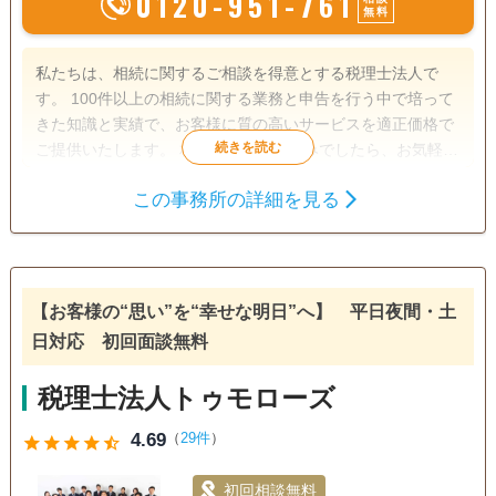
0120-951-761
無料
私たちは、相続に関するご相談を得意とする税理士法人で
す。 100件以上の相続に関する業務と申告を行う中で培って
きた知識と実績で、お客様に質の高いサービスを適正価格で
ご提供いたします。 相続のことでお悩みでしたら、お気軽に
ご相談ください。
この事務所の詳細を見る
遺言書
遺産分割
生前贈与
相続財産調査
相続税申告
相続手続き
銀行手続き
戸籍収集
相続税対策
【お客様の“思い”を“幸せな明日”へ】 平日夜間・土
電話相談可
訪問可
土日相談可
初回相談無料
日対応 初回面談無料
18時以降相談可
オンライン面談可
事務所面談可
税理士法人トゥモローズ
4.69
（
29件
）
star
star
star
star
star_half
初回相談無料