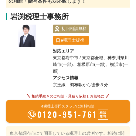
の相続・贈与案件も対応致します！
無料で相談をさせていただき、お客様の相続の状況をお伺い
いたします。そのうえで、お客様にあった相続サポートをご
電話相談可
訪問可
女性スタッフ対応可
土日相談可
岩渕税理士事務所
提案させていただきます。お客様に本当に納得してからご依
頼いただくためのサービスです。 安心２ 専門家による総合
初回相談無料
18時以降相談可
オンライン面談可
初回相談無料
的なサービス 相続専門の国税ＯＢ税理士が、遺言書作成など
事務所面談可
の生前対策から、相続発生後の相続手続きや相続税申告など
e税理士提携
をトータルサポートします。また、相続に関する各専門家と
対応エリア
も連携しており、ワンストップでの相続手続きを安心してお
東京都府中市 / 東京都全域、神奈川県川
任せいただけます。 安心３ 初めての相続でも安心です 相
崎市(一部)、相模原市(一部)、横浜市(一
続は人生の中で何度も経験することではありません。タカパ
部)
ーでは、ご相談から解決までお客様お一人お一人にあったオ
アクセス情報
ーダーメイドな相続サポートサービスをご提供しています。
京王線 調布駅から徒歩３分
安心４ 明瞭な料金規定でお客様の相続をサポート お客さま
にサービス内容と料金を事前にご説明し、不明瞭な料金は一
相続手続きのご相談・見積り依頼もお気軽に
切いただきません。さらに料金は一つ一つの手続きごとに明
e税理士専門スタッフに無料相談
確に規定しておりますので、思わぬ出費や追加料金が発生す
0120-951-761
相談
ることはありません。
無料
東京都調布市にて開業している税理士の岩渕です。相続に関