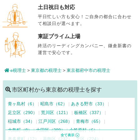
土日祝日も対応
平日忙しい方も安心！ご自身の都合に合わせ
て相談日が選べます。
東証プライム上場
終活のリーディングカンパニー、鎌倉新書の
運営で安心です。
e税理士
>
東京都の税理士
>
東京都府中市の税理士
市区町村から東京都の税理士を探す
青ヶ島村（6）
昭島市（62）
あきる野市（33）
足立区（290）
荒川区（121）
板橋区（337）
稲城市（34）
江戸川区（268）
青梅市（65）
大島町（8）
大田区（389）
小笠原村（6）
奥多摩町（12）
葛飾区（232）
北区（224）