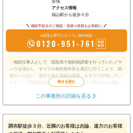
全域
アクセス情報
福山駅から徒歩５分
相続手続きのご相談・見積り依頼もお気軽に
e税理士専門スタッフに無料相談
0120-951-761
相談
無料
・相続仕事人として、国税局で相続税調査を行っていたノウ
ハウを活かし、すべての相続税申告を適正に行うことで、調
査のいらない「適正公平な課税の実現」を全力で目指してい
ます。 ・円満相続支援士として、大切な人を失われた親族の
方が「相続手続きを円満に」行い、さらに幸せになっていた
この事務所の詳細を見る
だけるよう、全力で支援しています。 ・職員約30名全員が相
遺言書
遺産分割
相続財産調査
続診断士の資格を取得しており、お客様からのご相談に全力
相続税申告
相続登記
相続放棄
のサービスを提供しています。 ・何よりもスピーディな対応
を全力で心がけており、お客様のお悩みを１分でも早く解決
家族信託
相続手続き
銀行手続き
することで「安心感」と「感動」を提供しています。 【タカ
調布駅徒歩３分、近隣のお客様は勿論、遠方のお客様
戸籍収集
相続人調査
生前贈与（不動産名
パー４つの安心】 安心１ 初回60分の相談は無料です まず
義変更）