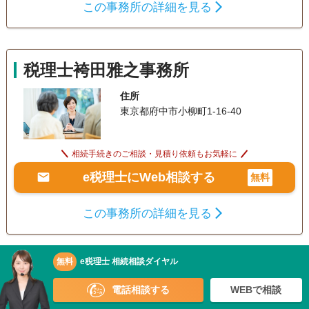
この事務所の詳細を見る
税理士袴田雅之事務所
住所
東京都府中市小柳町1-16-40
相続手続きのご相談・見積り依頼もお気軽に
e税理士にWeb相談する
無料
この事務所の詳細を見る
無料
e税理士 相続相談ダイヤル
1
2
3
›
»
電話相談する
WEBで相談