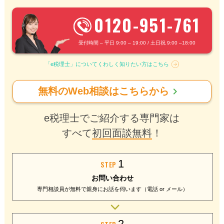
0120-951-761
受付時間 – 平日 9:00 – 19:00 / 土日祝 9:00 –18:00
「e税理士」についてくわしく知りたい方はこちら
chevron_right
無料のWeb相談はこちらから
e税理士でご紹介する専門家は
すべて
初回面談無料
！
1
STEP
お問い合わせ
専門相談員が無料で
親身にお話を伺います
（電話 or メール）
2