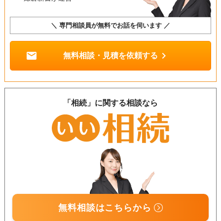
＼ 専門相談員が無料でお話を伺います ／
mail
chevron_right
無料相談・見積を依頼する
「相続」に関する相談なら
無料相談はこちらから