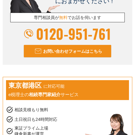
におまかせください !
専門相談員が
無料
でお話を伺います
0120-951-761
お問い合わせフォームはこちら
東京都港区
に対応可能
e税理士の
相続専門家紹介
サービス
task_alt
相談見積もり無料
task_alt
土日祝日も24時間対応
東証プライム上場
task_alt
鎌倉新書が運営