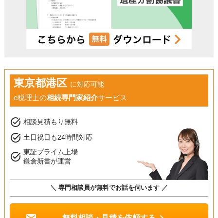
東京都港区
に対応可能
e税理士の
相続専門家紹介
サービス
task_alt
相談見積もり無料
task_alt
土日祝日も24時間対応
東証プライム上場
task_alt
鎌倉新書が運営
＼ 専門相談員が無料でお話を伺います ／
mail
chevron_right
無料相談・見積を依頼する