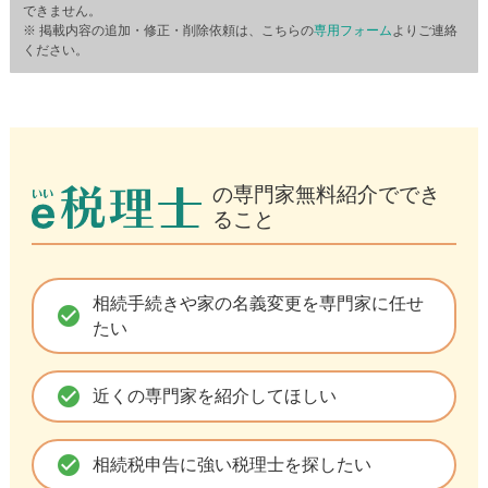
できません。
※ 掲載内容の追加・修正・削除依頼は、こちらの
専用フォーム
よりご連絡
ください。
の専門家無料紹介ででき
ること
相続手続きや家の名義変更を専門家に任せ
check_circle
たい
check_circle
近くの専門家を紹介してほしい
check_circle
相続税申告に強い税理士を探したい