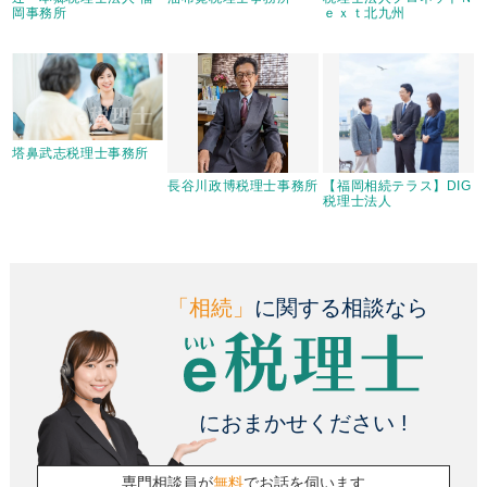
岡事務所
ｅｘｔ北九州
塔鼻武志税理士事務所
長谷川政博税理士事務所
【福岡相続テラス】DIG
税理士法人
「相続」
に関する相談なら
におまかせください !
専門相談員が
無料
でお話を伺います