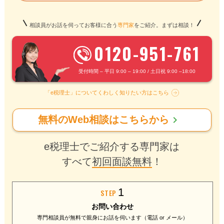
相談員がお話を伺ってお客様に合う
専門家
をご紹介。まずは相談！
0120-951-761
受付時間 – 平日 9:00 – 19:00 / 土日祝 9:00 –18:00
「e税理士」についてくわしく知りたい方はこちら
chevron_right
無料のWeb相談はこちらから
e税理士でご紹介する専門家は
すべて
初回面談無料
！
1
STEP
お問い合わせ
専門相談員が無料で
親身にお話を伺います
（電話 or メール）