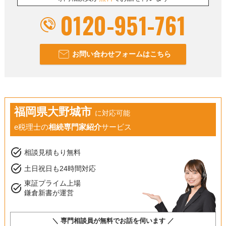
0120-951-761
お問い合わせフォームはこちら
福岡県大野城市
に対応可能
e税理士の
相続専門家紹介
サービス
task_alt
相談見積もり無料
task_alt
土日祝日も24時間対応
東証プライム上場
task_alt
鎌倉新書が運営
＼ 専門相談員が無料でお話を伺います ／