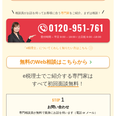
相談員がお話を伺ってお客様に合う
専門家
をご紹介。まずは相談！
0120-951-761
受付時間 – 平日 9:00 – 19:00 / 土日祝 9:00 –18:00
「e税理士」についてくわしく知りたい方はこちら
chevron_right
無料のWeb相談はこちらから
e税理士でご紹介する専門家は
すべて
初回面談無料
！
1
STEP
お問い合わせ
専門相談員が無料で
親身にお話を伺います
（電話 or メール）