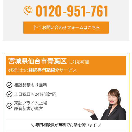
0120-951-761
お問い合わせフォームはこちら
宮城県仙台市青葉区
に対応可能
e税理士の
相続専門家紹介
サービス
task_alt
相談見積もり無料
task_alt
土日祝日も24時間対応
東証プライム上場
task_alt
鎌倉新書が運営
＼ 専門相談員が無料でお話を伺います ／