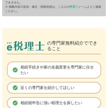
できません。
※ 掲載内容の追加・修正・削除依頼は、こちらの
専用フォーム
よりご連絡
ください。
の専門家無料紹介ででき
ること
相続手続きや家の名義変更を専門家に任せ
check_circle
たい
check_circle
近くの専門家を紹介してほしい
check_circle
相続税申告に強い税理士を探したい