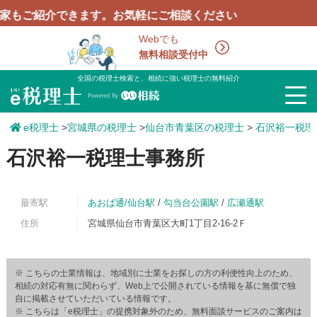
紹介できます。お気軽にご相談ください
Webでも
無料相談受付中
全国の税理士検索と、相続に強い税理士の無料紹介
e税理士
>
宮城県の税理士
>
仙台市青葉区の税理士
>
石沢裕一税理
石沢裕一税理士事務所
最寄駅
あおば通/仙台駅
/
勾当台公園駅
/
広瀬通駅
住所
宮城県仙台市青葉区大町1丁目2-16-2Ｆ
※ こちらの士業情報は、地域別に士業をお探しの方の利便性向上のため、
相続の対応有無に関わらず、Web上で公開されている情報を基に無償で独
自に掲載させていただいている情報です。
※ こちらは「e税理士」の提携対象外のため、無料面談サービスのご案内は