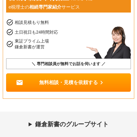
e税理士の
相続専門家紹介
サービス
task_alt
相談見積もり無料
task_alt
土日祝日も24時間対応
東証プライム上場
task_alt
鎌倉新書が運営
＼ 専門相談員が無料でお話を伺います ／
mail
chevron_right
無料相談・見積を依頼する
鎌倉新書のグループサイト