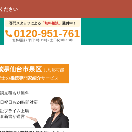
専門スタッフによる
「無料相談」
受付中！
0120-951-761
無料通話 / 平日9時-19時 / 土日祝9時-18時
城県仙台市泉区
に対応可能
理士の
相続専門家紹介
サービス
相談見積もり無料
日祝日も24時間対応
東証プライム上場
鎌倉新書が運営