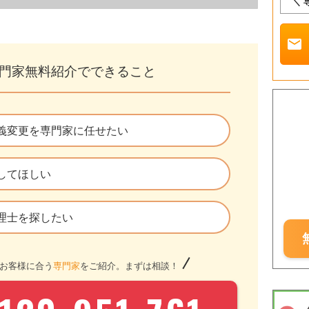
＼ 
mail
門家無料紹介でできること
義変更を専門家に任せたい
してほしい
理士を探したい
お客様に合う
専門家
をご紹介。まずは相談！