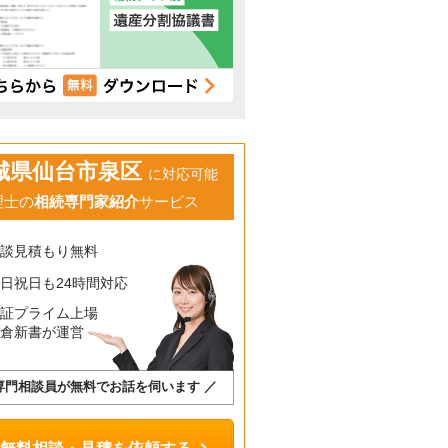
城県仙台市泉区
に対応可能
理士の
相続専門家紹介
サービス
相談見積もり無料
日祝日も24時間対応
東証プライム上場
鎌倉新書が運営
専門相談員が無料でお話を伺います ／