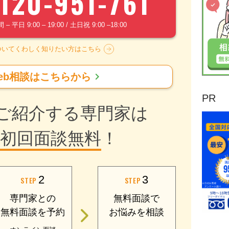
120-951-761
 平日 9:00 – 19:00 / 土日祝 9:00 –18:00
ついてくわしく知りたい方はこちら
chevron_right
eb相談はこちらから
PR
ご紹介する専門家は
初回面談無料
！
2
3
STEP
STEP
専門家との
無料面談で
無料面談を予約
お悩みを相談