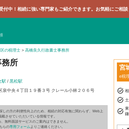
続に強い専門家もご紹介できます。お気軽にご相談ください
頼
泉区の税理士
>
高橋良久行政書士事務所
事務所
宮
e税
女駅
/
黒松駅
task_alt
区泉中央４丁目１９番３号 クレール小林２０６号
task_alt
土
task_alt
探しの方の利便性向上のため、相続の対応有無に関わらず、Web上
掲載させていただいている情報です。
め、無料面談サービスのご案内はできません。
ちらの
専用フォーム
よりご連絡ください。