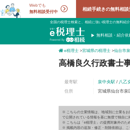
Webでも
相続手続きの無料相談受付中！相
無料相談受付中
全国の税理士検索と、相続に強い税理士の無料紹介
無料相談・紹介依
e税理士
>
宮城県の税理士
>
仙台市
高橋良久行政書士
最寄駅
泉中央駅
/
八乙
住所
宮城県仙台市泉
※ こちらの士業情報は、地域別に士業をお
で公開されている情報を基に無償で独自に
※ こちらは「e税理士」の提携対象外のた
※ 掲載内容の追加・修正・削除依頼は、こ