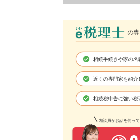
の専
check_circle
相続手続きや家の名
check_circle
近くの専門家を紹介
check_circle
相続税申告に強い税
相談員がお話を伺って