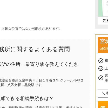
、正確な位置ではない可能性があります。
宮
務所に関するよくある質問
e税
task_alt
務所の住所・最寄り駅を教えてくださ
task_alt
土
task_alt
城県仙台市泉区泉中央４丁目１９番３号 クレール小林２
央駅
、
八乙女駅
、
黒松駅
です。
＼ 
に依頼できる相続手続きは？
じめ、相続財産の調査、遺産分割をする際に考慮すべき