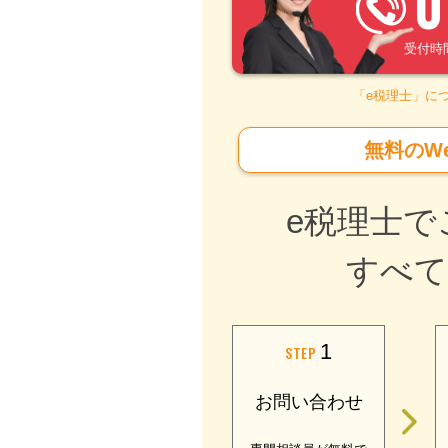
0
受付時間 –
「e税理士」に
無料のW
e税理士で
すべて
1
STEP
お問い合わせ