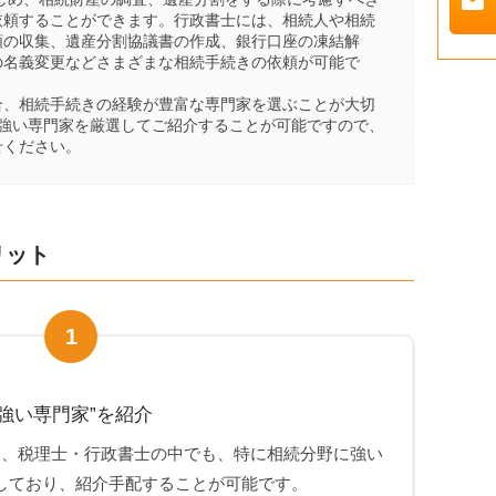
mail
依頼することができます。行政書士には、相続人や相続
類の収集、遺産分割協議書の作成、銀行口座の凍結解
の名義変更などさまざまな相続手続きの依頼が可能で
。
合、相続手続きの経験が豊富な専門家を選ぶことが大切
に強い専門家を厳選してご紹介することが可能ですので、
せください。
リット
1
強い専門家”を紹介
は、税理士・行政書士の中でも、特に相続分野に強い
しており、紹介手配することが可能です。