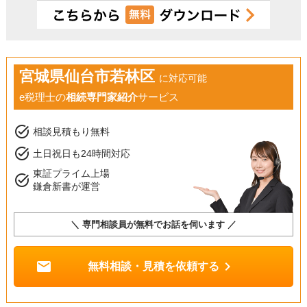
宮城県仙台市若林区
に対応可能
e税理士の
相続専門家紹介
サービス
task_alt
相談見積もり無料
task_alt
土日祝日も24時間対応
東証プライム上場
task_alt
鎌倉新書が運営
＼ 専門相談員が無料でお話を伺います ／
mail
chevron_right
無料相談・見積を依頼する