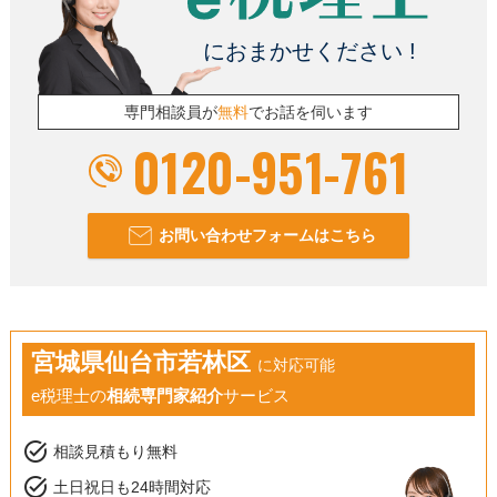
におまかせください !
専門相談員が
無料
でお話を伺います
0120-951-761
お問い合わせフォームはこちら
宮城県仙台市若林区
に対応可能
e税理士の
相続専門家紹介
サービス
task_alt
相談見積もり無料
task_alt
土日祝日も24時間対応