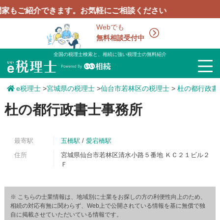
紹介できます。お気軽にご相談ください
Webでも
無料相談受付中
全国の税理士検索と、相続に強い税理士の無料紹介
e税理士
>
宮城県の税理士
>
仙台市若林区の税理士
>
杜の都行政書
杜の都行政書士事務所
最寄駅
五橋駅
/
愛宕橋駅
住所
宮城県仙台市若林区清水小路５番地 ＫＣ２１ビル２
Ｆ
※ こちらの士業情報は、地域別に士業をお探しの方の利便性向上のため、
相続の対応有無に関わらず、Web上で公開されている情報を基に無償で独
自に掲載させていただいている情報です。