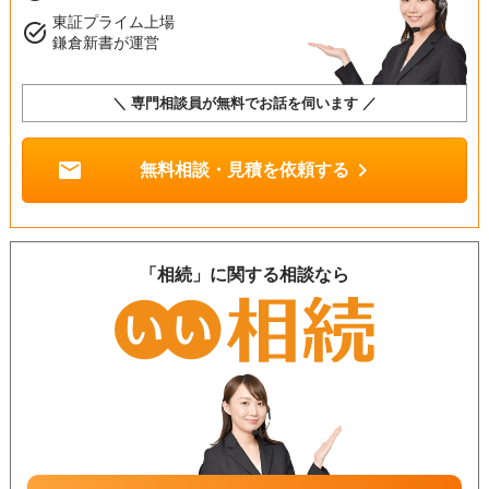
東証プライム上場
task_alt
鎌倉新書が運営
＼ 専門相談員が無料でお話を伺います ／
mail
chevron_right
無料相談・見積を依頼する
「相続」に関する相談なら