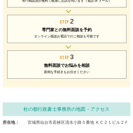
専門相談員が無料で
親身にお話を伺います
（電話 or メール）
2
STEP
専門家との
無料面談を予約
オンライン面談
お電話でのご相談
も可能です
3
STEP
無料面談で
お悩みを相談
面倒な手続きも
お任せください
杜の都行政書士事務所の地図・アクセス
所在地：
宮城県仙台市若林区清水小路５番地 ＫＣ２１ビル２Ｆ