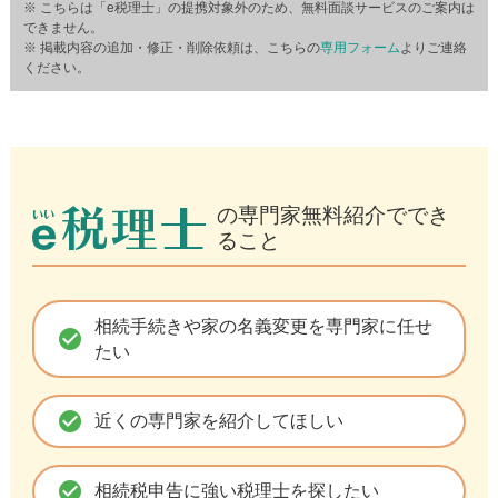
※ こちらは「e税理士」の提携対象外のため、無料面談サービスのご案内は
できません。
※ 掲載内容の追加・修正・削除依頼は、こちらの
専用フォーム
よりご連絡
ください。
の専門家無料紹介ででき
ること
相続手続きや家の名義変更を専門家に任せ
check_circle
たい
check_circle
近くの専門家を紹介してほしい
check_circle
相続税申告に強い税理士を探したい