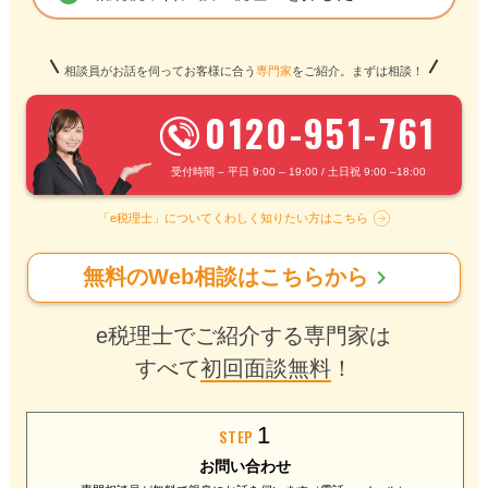
相談員がお話を伺ってお客様に合う
専門家
をご紹介。まずは相談！
0120-951-761
受付時間 – 平日 9:00 – 19:00 / 土日祝 9:00 –18:00
「e税理士」についてくわしく知りたい方はこちら
chevron_right
無料のWeb相談はこちらから
e税理士でご紹介する専門家は
すべて
初回面談無料
！
1
STEP
お問い合わせ