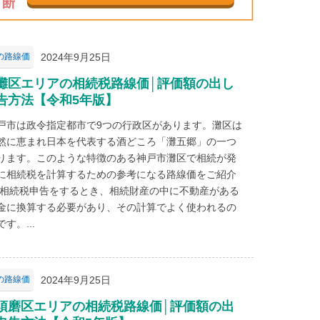
2024年9月25日
の路線価
灘区エリアの相続税路線価│評価額の出し
告方法【令和5年版】
戸市は政令指定都市で9つの行政区があります。灘区は
然に恵まれ日本を代表する酒どころ「灘五郷」の一つ
ります。このような特徴のある神戸市灘区で相続が発
に相続税を計算するための参考になる路線価をご紹介
 相続税申告をするとき、相続財産の中に不動産がある
金に換算する必要があり、その計算でよく使われるの
す。...
2024年9月25日
の路線価
須磨区エリアの相続税路線価│評価額の出