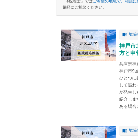
「e税理士」では
ご希望の地域で、相続に
気軽にご相談ください。
地域
神戸市
方と申
兵庫県神
神戸市9
ひとつに
して賑わ
が発生し
紹介しま
ある場合は
地域