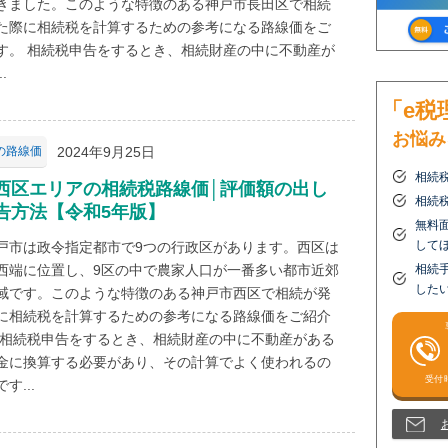
きました。このような特徴のある神戸市長田区で相続
た際に相続税を計算するための参考になる路線価をご
す。 相続税申告をするとき、相続財産の中に不動産が
.
「e税
お悩み
2024年9月25日
の路線価
相続
西区エリアの相続税路線価│評価額の出し
相続
告方法【令和5年版】
無料
して
戸市は政令指定都市で9つの行政区があります。西区は
西端に位置し、9区の中で農家人口が一番多い都市近郊
相続
した
域です。このような特徴のある神戸市西区で相続が発
に相続税を計算するための参考になる路線価をご紹介
 相続税申告をするとき、相続財産の中に不動産がある
金に換算する必要があり、その計算でよく使われるの
す...