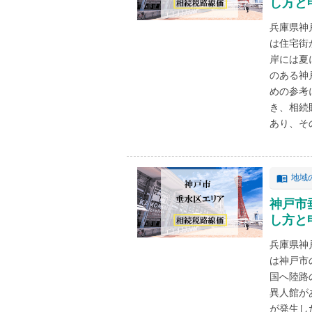
し方と
兵庫県神
は住宅街
岸には夏
のある神
めの参考
き、相続
あり、その
地域
神戸市
し方と
兵庫県神
は神戸市
国へ陸路
異人館が
が発生し