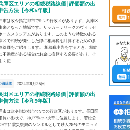
兵庫区エリアの相続税路線価│評価額の出
申告方法【令和5年版】
戸市は政令指定都市で9つの行政区があります。兵庫区
由来となった地域です。サッカーＪリークのヴィッセ
ホームスタジアムがあります。このような特徴のある
庫区で相続が発生した際に相続税を計算するための参
路線価をご紹介します。 相続税申告をするとき、相続
に不動産がある場合はお金に換算する必要があり、そ
く使...
2024年9月25日
の路線価
長田区エリアの相続税路線価│評価額の出
申告方法【令和5年版】
戸市は政令指定都市で9つの行政区があります。長田区
細長い形状で、神戸市の中央部に位置します。若松公
009年に震災復興のシンボルとして鉄人28号のモニュメ