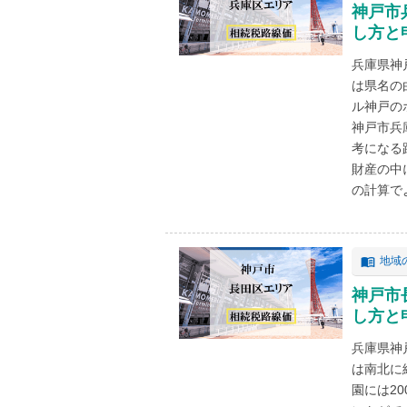
神戸市
し方と
兵庫県神
は県名の
ル神戸の
神戸市兵
考になる
財産の中
の計算でよ
地域
神戸市
し方と
兵庫県神
は南北に
園には2