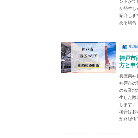
ントがで
が発生し
紹介しま
ある場合..
地域
神戸市
方と申
兵庫県神
神戸市の
の農業地
生した際
します。
場合はお
が路線価で