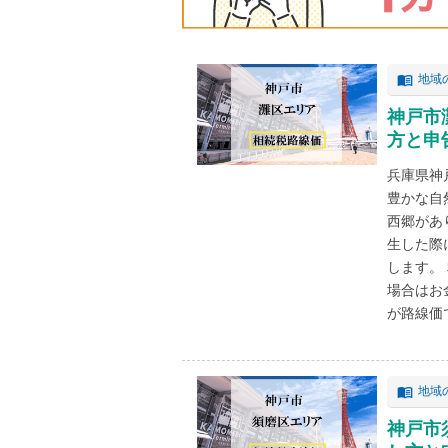
地域
神戸市
方と申
兵庫県神
豊かな自
西郷があ
生した際
します。
場合はお
が路線価で
地域
神戸市