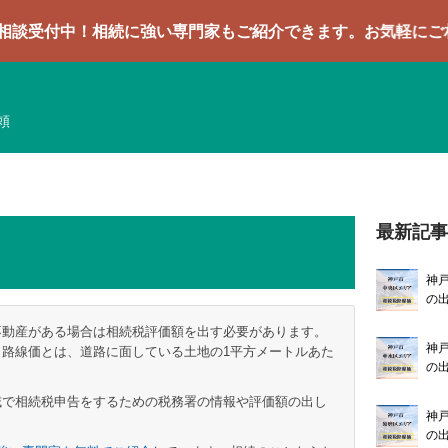
相続に強い専門家もご紹介できます。お気軽にご相談ください
頼
最新記
神
の
不動産がある場合は相続税評価額を出す必要があります。
神
路線価とは、道路に面している土地の1平方メートルあた
の
域で相続税申告をするための税務署の情報や評価額の出し
神
の