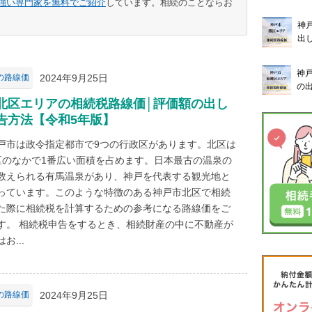
強い専門家を無料でご紹介
しています。相続のことならお
神
出
神
2024年9月25日
の路線価
の
北区エリアの相続税路線価│評価額の出し
告方法【令和5年版】
戸市は政令指定都市で9つの行政区があります。北区は
区のなかで1番広い面積を占めます。日本最古の温泉の
数えられる有馬温泉があり、神戸を代表する観光地と
っています。このような特徴のある神戸市北区で相続
た際に相続税を計算するための参考になる路線価をご
す。 相続税申告をするとき、相続財産の中に不動産が
お...
2024年9月25日
の路線価