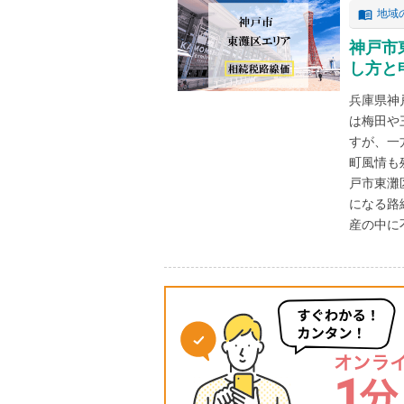
地域
神戸市
し方と
兵庫県神
は梅田や
すが、一
町風情も
戸市東灘
になる路
産の中に不