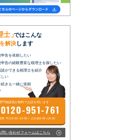
理士」
ではこんな
を解決
します
税申告を依頼したい
税申告の経験豊富な税理士を探したい
面談ができる税理士を紹介
ほしい
手続きも一緒に依頼
い
専門相談員が
無料
でお話を伺います
0120-951-761
お問い合わせフォームはこちら