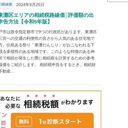
2024年9月25日
の路線価
東灘区エリアの相続税路線価│評価額の出
申告方法【令和5年版】
戸市は政令指定都市で9つの行政区があります。東灘区
三宮への交通の利便性の良さから人気のある住宅地で
方、伝統ある祭り「東灘だんじり」がおこなわれる下
残る多様性のある地域です。このような特徴のある神
区で相続が発生した際に相続税を計算するための参考
線価をご紹介します。 相続税申告をするとき、相続財
動産...