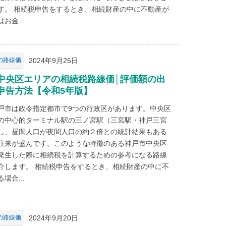
す。 相続税申告をするとき、相続財産の中に不動産が
お金...
2024年9月25日
の路線価
中央区エリアの相続税路線価│評価額の出
申告方法【令和5年版】
戸市は政令指定都市で9つの行政区があります。中央区
の中心的ターミナル駅の三ノ宮駅（三宮駅・神戸三宮
し、昼間人口が夜間人口の約２倍との統計結果もある
往来が盛んです。このような特徴のある神戸市中央区
発生した際に相続税を計算するための参考になる路線
介します。 相続税申告をするとき、相続財産の中に不
場合...
2024年9月20日
の路線価