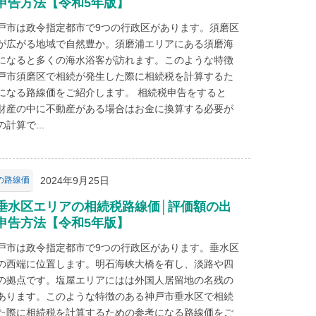
申告方法【令和5年版】
戸市は政令指定都市で9つの行政区があります。須磨区
が広がる地域で自然豊か。須磨浦エリアにある須磨海
になると多くの海水浴客が訪れます。このような特徴
戸市須磨区で相続が発生した際に相続税を計算するた
になる路線価をご紹介します。 相続税申告をすると
財産の中に不動産がある場合はお金に換算する必要が
計算で...
2024年9月25日
の路線価
垂水区エリアの相続税路線価│評価額の出
申告方法【令和5年版】
戸市は政令指定都市で9つの行政区があります。垂水区
の西端に位置します。明石海峡大橋を有し、淡路や四
の拠点です。塩屋エリアにはは外国人居留地の名残の
あります。このような特徴のある神戸市垂水区で相続
た際に相続税を計算するための参考になる路線価をご