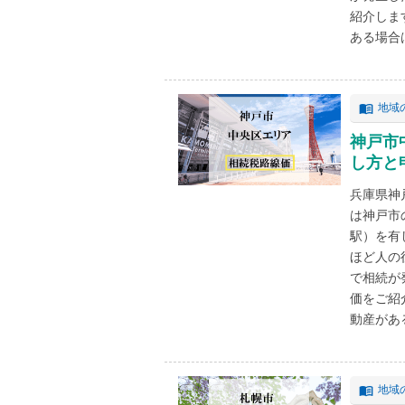
紹介しま
ある場合は
地域
神戸市
し方と
兵庫県神
は神戸市
駅）を有
ほど人の
で相続が
価をご紹
動産がある
地域