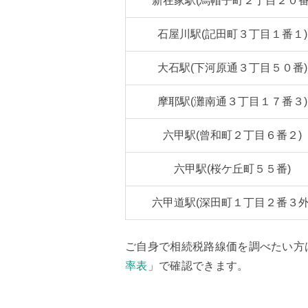
新在家駅(烏帽子町２丁目２０番
石屋川駅(記田町３丁目１番１)
大石駅(下河原通３丁目５０番)
摩耶駅(灘南通３丁目１７番３)
六甲駅(曾和町２丁目６番２)
六甲駅(桜ケ丘町５５番)
六甲道駅(深田町１丁目２番３外
ご自身で相続税路線価を調べたい方
率表
」で確認できます。