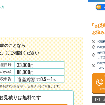
し方
「e税
お悩み
相続
続のことなら
相続
士
」にご相談ください
無料
して
33,000
相続
財産目録
円
した
88,000
書の作成
円
遺産総額の0.5～1
続税申告
%
無料相談でお話を伺い、お見積りをご用意します。
お見積りは無料です