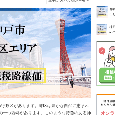
記事についての注意事項
神
出
神
の
の行政区があります。灘区は豊かな自然に恵まれ
の一つ西郷があります。このような特徴のある神