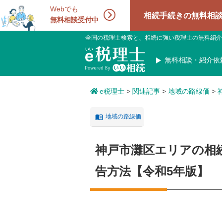
Webでも
相続手続きの無料相談受付中！相続
無料相談受付中
全国の税理士検索と、相続に強い税理士の無料紹介
無料相談・紹介依
e税理士
>
関連記事
>
地域の路線価
>
地域の路線価
神戸市灘区エリアの相
告方法【令和5年版】