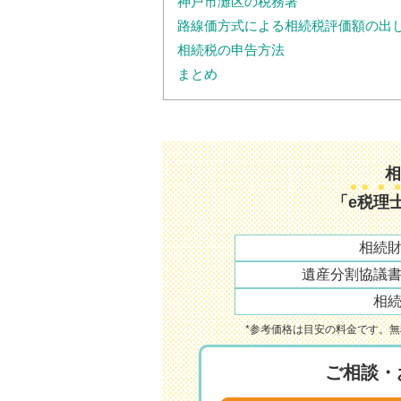
神戸市灘区の税務署
路線価方式による相続税評価額の出
相続税の申告方法
まとめ
相
「
e
税
理
相続
遺産分割協議
相
*参考価格は目安の料金です。
ご相談・