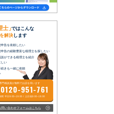
理士」
ではこんな
を解決
します
税申告を依頼したい
税申告の経験豊富な税理士を探したい
面談ができる税理士を紹介
ほしい
手続きも一緒に依頼
い
専門相談員が
無料
でお話を伺います
0120-951-761
お問い合わせフォームはこちら