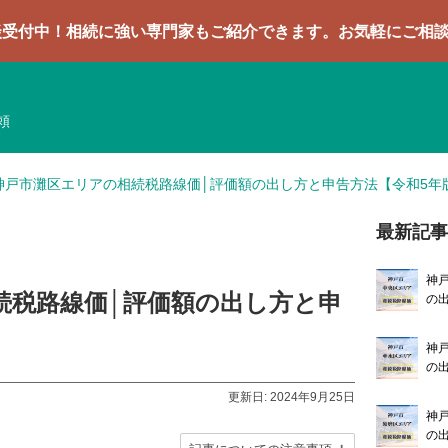
に強い専門家もご紹介できます。お気軽にご相談ください
頼
神戸市灘区エリアの相続税路線価│評価額の出し方と申告方法【令和5年
最新記
神
続税路線価│評価額の出し方と申
の
神
の
更新日: 2024年9月25日
神
の