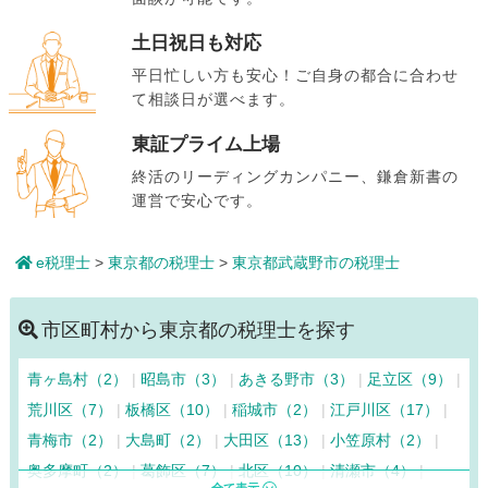
土日祝日も対応
平日忙しい方も安心！ご自身の都合に合わせ
て相談日が選べます。
東証プライム上場
終活のリーディングカンパニー、鎌倉新書の
運営で安心です。
e税理士
>
東京都の税理士
>
東京都武蔵野市の税理士
市区町村から東京都の税理士を探す
青ヶ島村（2）
昭島市（3）
あきる野市（3）
足立区（9）
荒川区（7）
板橋区（10）
稲城市（2）
江戸川区（17）
青梅市（2）
大島町（2）
大田区（13）
小笠原村（2）
奥多摩町（2）
葛飾区（7）
北区（10）
清瀬市（4）