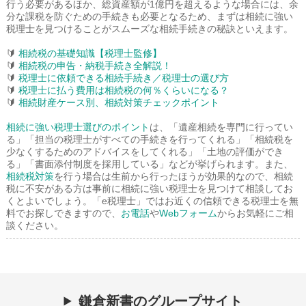
行う必要があるほか、総資産額が1億円を超えるような場合には、余
分な課税を防ぐための手続きも必要となるため、まずは相続に強い
税理士を見つけることがスムーズな相続手続きの秘訣といえます。
🔰
相続税の基礎知識【税理士監修】
🔰
相続税の申告・納税手続き全解説！
🔰
税理士に依頼できる相続手続き／税理士の選び方
🔰
税理士に払う費用は相続税の何％くらいになる？
🔰
相続財産ケース別、相続対策チェックポイント
相続に強い税理士選びのポイント
は、「遺産相続を専門に行ってい
る」「担当の税理士がすべての手続きを行ってくれる」「相続税を
少なくするためのアドバイスをしてくれる」「土地の評価ができ
る」「書面添付制度を採用している」などが挙げられます。また、
相続税対策
を行う場合は生前から行ったほうが効果的なので、相続
税に不安がある方は事前に相続に強い税理士を見つけて相談してお
くとよいでしょう。「e税理士」ではお近くの信頼できる税理士を無
料でお探しできますので、
お電話
や
Webフォーム
からお気軽にご相
談ください。
鎌倉新書のグループサイト