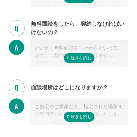
すので、お気軽にご相談ください。（※
外となります。
相続放棄は対象外）
相続税を安くするためには、相続税申告
の実績の多い税理士に依頼することが最
無料面談をしたら、契約しなければい
も大切だと言えます。
けないの？
なお自宅から離れた専門家をご紹介した
場合でも、ご自宅やご自宅近くのカフェ
いいえ、無料面談をしたからといって、
等まで出張費無料で訪問可能ですのでご
必ずしも契約する必要はありません。
安心ください。
専門家との無料面談では、お客様の状況
に応じて、必要な手続きの内容を明らか
にし、依頼した場合の見積もりを無料で
提示させて頂きます。
面談場所はどこになりますか？
正式な手続き代行の契約をするまでは、
料金は発生しません。また面談後にしつ
ご自宅やご実家など、指定された場所ま
こく営業するようなことはありませんの
で専門家が出張費無料で訪問いたしま
でご安心ください。
す。ご高齢で外出が困難な方がいらっし
ゃる場合もご安心ください。