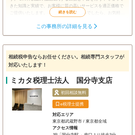
きた知識と実績で、お客様に質の高いサービスを適正価格で
ご提供いたします。 相続のことでお悩みでしたら、お気軽に
ご相談ください。
この事務所の詳細を見る
遺言書
遺産分割
生前贈与
相続財産調査
相続税申告
相続手続き
銀行手続き
戸籍収集
相続税対策
相続税申告ならお任せください。相続専門スタッフが
電話相談可
訪問可
土日相談可
初回相談無料
対応いたします！
18時以降相談可
オンライン面談可
事務所面談可
ミカタ税理士法人 国分寺支店
初回相談無料
e税理士提携
対応エリア
東京都武蔵野市 / 東京都全域
アクセス情報
JR「国分寺駅 」南口より徒歩3分