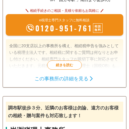
相続手続きのご相談・見積り依頼もお気軽に
e税理士専門スタッフに無料相談
0120-951-761
相談
無料
全国に20支店以上の事務所を構え、相続税申告を強みとして
いる税理士法人です。相続税に関するご質問は何なりとお申
し付けください。相続専門スタッフが親切丁寧に対応させて
いただきます。元税務署職員であった税理士（国税OB）も多
数在籍しており税務調査対策も万全です。
この事務所の詳細を見る
遺言書
相続税申告
相続手続き
電話相談可
訪問可
女性スタッフ対応可
土日相談可
調布駅徒歩３分、近隣のお客様は勿論、遠方のお客様
初回相談無料
18時以降相談可
オンライン面談可
の相続・贈与案件も対応致します！
事務所面談可