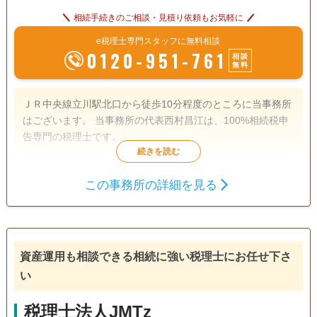
相続手続きのご相談・見積り依頼もお気軽に
e税理士専門スタッフに無料相談
0120-951-761
相談
無料
ＪＲ中央線立川駅北口から徒歩10分程度のところに当事務所
はございます。 当事務所の代表西村昌江は、100%相続税申
告専門の税理士です。
遺産分割
相続財産調査
相続税申告
この事務所の詳細を見る
相続手続き
銀行手続き
戸籍収集
相続人調査
資産運用も相談できる相続に強い税理士にお任せ下さ
訪問可
女性スタッフ対応可
土日相談可
初回相談無料
い
18時以降相談可
オンライン面談可
事務所面談可
税理士法人JMTz