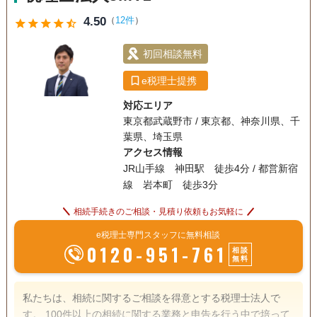
4.50
（
12件
）
star
star
star
star
star_half
初回相談無料
e税理士提携
対応エリア
東京都武蔵野市 / 東京都、神奈川県、千
葉県、埼玉県
アクセス情報
JR山手線 神田駅 徒歩4分 / 都営新宿
線 岩本町 徒歩3分
相続手続きのご相談・見積り依頼もお気軽に
e税理士専門スタッフに無料相談
0120-951-761
相談
無料
私たちは、相続に関するご相談を得意とする税理士法人で
す。 100件以上の相続に関する業務と申告を行う中で培って