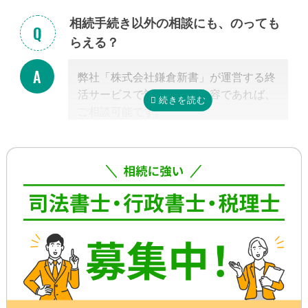
籍収集だけで1ヵ月以上かかる場合もあ
相続手続き以外の相談にも、のっても
り、専門家が効率よく進めたとしても一
らえる？
般的には全部で約3-4カ月かかると言わ
れています。
弊社「株式会社鎌倉新書」が運営する終
これに相続税申告が加わると、相談発生
活サービスで対応可能な内容であれば、
後10カ月以内に申告しなければならない
ご相談可能です。
ため、早めの動き出しが肝心です。
具体的には、相続した不動産の査定・売
もしご自分で全ての手続きをやろうとす
却支援、のこされた高齢のご家族の見守
る場合、平日昼間に何度も役所に行くな
り・介護支援、相続した財産の資産運用
どさらに時間がかかるので、専門家に任
のご相談、本位牌や法要・海洋散骨・お
せたほうが早く確実に手続きが進み、ス
墓など仏事に関するご相談などです。
トレスもなく安心でしょう。
詳しくは専門スタッフまでお問合せくだ
さい。