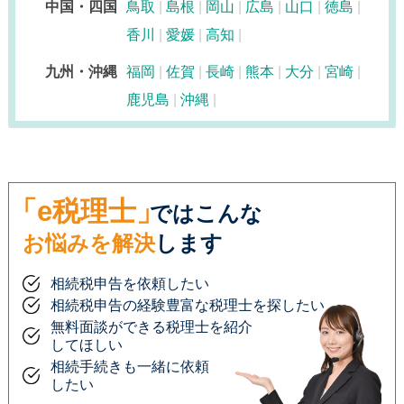
中国・四国
鳥取
島根
岡山
広島
山口
徳島
香川
愛媛
高知
九州・沖縄
福岡
佐賀
長崎
熊本
大分
宮崎
鹿児島
沖縄
「e税理士」
ではこんな
お悩みを解決
します
相続税申告を依頼したい
相続税申告の経験豊富な税理士を探したい
無料面談ができる税理士を紹介
してほしい
相続手続きも一緒に依頼
したい