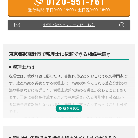
0120-951-761
お問い合わせフォームはこちら
東京都武蔵野市で税理士に依頼できる相続手続き
税理士とは
税理士は、税務相談に応じたり、書類作成などをおこなう税の専門家で
す。遺産相続を得意とする税理士は、相続税を抑えられる遺産分割の方
法や特例などにも詳しく、税理士次第で納める税金が変わることもあり
ます。正確に書類を作成することで税務調査が入る可能性も減るほか、
仮に税務調査対象となった場合、税理士に立ち会ってもらうことも可能
です。
なお、正味の遺産額（相続税の課税の対象となる財産の合計額）が相続
税の基礎控除内（相続税の申告・納税が不要）であれば、税理士に依頼
する必要はありません。
税理士に依頼できる相続手続きはどんなものがある？