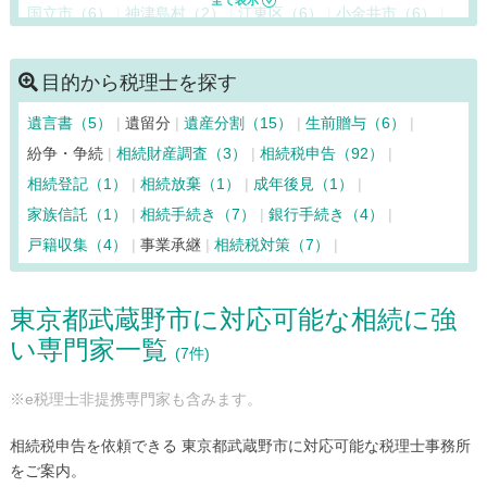
国立市（6）
神津島村（2）
江東区（6）
小金井市（6）
国分寺市（6）
小平市（4）
狛江市（5）
品川区（9）
渋谷区（12）
新宿区（17）
杉並区（6）
墨田区（5）
目的から税理士を探す
世田谷区（13）
台東区（6）
立川市（3）
多摩市（3）
遺言書（5）
遺留分
遺産分割（15）
生前贈与（6）
中央区（23）
調布市（7）
千代田区（31）
豊島区（15）
紛争・争続
相続財産調査（3）
相続税申告（92）
利島村（2）
中野区（11）
新島村（2）
西東京市（7）
相続登記（1）
相続放棄（1）
成年後見（1）
練馬区（8）
八王子市（5）
八丈島八丈町（2）
家族信託（1）
相続手続き（7）
銀行手続き（4）
羽村市（3）
東久留米市（5）
東村山市（5）
戸籍収集（4）
事業承継
相続税対策（7）
東大和市（6）
日野市（2）
日の出町（2）
檜原村（2）
府中市（7）
福生市（2）
文京区（11）
町田市（8）
東京都武蔵野市に対応可能な相続に強
御蔵島村（2）
瑞穂町（2）
三鷹市（8）
港区（18）
い専門家一覧
三宅島三宅村（2）
武蔵野市（7）
武蔵村山市（2）
(7件)
目黒区（10）
※e税理士非提携専門家も含みます。
相続税申告を依頼できる 東京都武蔵野市に対応可能な税理士事務所
をご案内。