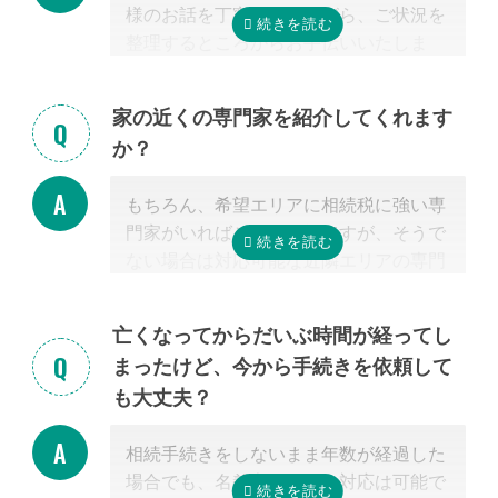
様のお話を丁寧に伺いながら、ご状況を
整理するところからお手伝いいたしま
す。まずはお気軽にご連絡ください。
家の近くの専門家を紹介してくれます
か？
もちろん、希望エリアに相続税に強い専
門家がいればご紹介可能ですが、そうで
ない場合は対応可能な近隣エリアの専門
家を紹介させて頂きます。
なぜなら、専門家選びで最も大切なの
亡くなってからだいぶ時間が経ってし
は、
自宅近くに事務所があるかではな
まったけど、今から手続きを依頼して
く、その士業が相続税に強いかどうか
だ
も大丈夫？
からです。
特に税理士にとって、相続は税理士試験
相続手続きをしないまま年数が経過した
の必修科目でないことから資格試験を取
場合でも、名義変更などの対応は可能で
る時に選択していない人にとっては専門