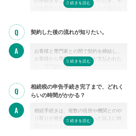
の手続きをご自身で行っていただき、そ
の分費用を削るなど再見積もりの提示も
可能です。
見積を提示した専門家に直接相談がしづ
らい場合、弊社専門スタッフがお客様に
契約した後の流れが知りたい。
代わって先生と調整することもできます
ので、遠慮なくご相談ください。
お客様と専門家との間で契約を締結し、
お客様から専門家に着手金が支払われた
ら、専門家が動き出します。
お客様が専門家と会うのは最初の1回だ
けの場合が多く、契約後は電話・メー
相続税の申告手続き完了まで、どれく
ル・郵便などを使って進捗状況などの連
らいの時間がかかる？
絡を取り合う形になります。
基本的には、あとは専門家に任せておけ
相続手続きは、複数の役所や機関とのや
ば大丈夫ですので、ご安心ください。
り取りが発生するため、思った以上に時
間がかかります。
手続きの内容によって異なりますが、戸