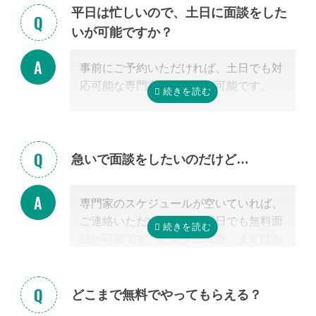
また専門家の事務所での面談、Zoom等
平日は忙しいので、土日に面談をした
を使ったオンライン面談にも対応可能で
いが可能ですか？
す。（一部士業を除く）
無料面談のお申し込み時に、弊社相談員
事前にご予約いただければ、土日でも対
までご希望の方法をお申し付けくださ
応可能な専門家のご紹介が可能です。
い。
急いで面談をしたいのだけど…
専門家のスケジュールが空いていれば、
ご連絡いただいた当日や翌日でも無料面
談が可能です。お急ぎの場合、まずはお
電話ください。
どこまで無料でやってもらえる？