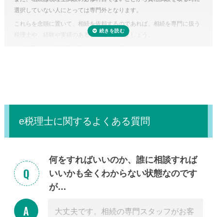
しまえば罰金のペナルティ対象になるおそれもあります。仮に税務調査
選択していない人にとっては専門外となります。
対象となった場合、税理士に立ち会ってもらうことも可能です。
これらを念頭に置いて、相続を依頼するのであれば、相続を専門に扱う
税理士に依頼しなくてもいい場合はある？
税理士や、経験や実績のある税理士を探しましょう。
正味の遺産額（相続税の課税の対象となる財産の合計額）が相続税の基
「
e税理士
」で相続税の悩みをスッキリ解決！
礎控除内（相続税の申告・納税が不要）であれば、税理士に依頼する必
要はありません。
e税理士に関するよくある質問
何をすればいいのか、誰に相談すれば
いいかも全くわからない状態なのです
が…
大丈夫です。相続の専門スタッフがお客