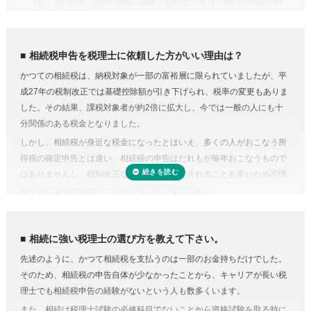
場。（例えば、5,000万円の遺産であれば、25万～50万円程度が目
い制度があります。また、二次相続と言われる近い将来の相続を見据え
安となります。）
て遺産分割をするという方法もあります。相続に強い税理士であれば、
専門家に依頼することは安心のためのコスト
こうした特例を活用した申告のための遺産分割協議書を作成できます。
人生で数回程度の相続税申告をするためだけに、相続税に関する調べも
相続税の申告や準確定申告
相続税申告を税理士に依頼した方がいい理由は？
受付時間 平日9:00–19:00 / 土日祝9:00–18:00
のや資料集めに相当の時間と労力を費やすことを考えてみると、税金の
相続税には申告書の他、総額の計算書、生命保険・財産・債務の明細書
かつての相続税は、納税対象が一部の富裕層に限られていましたが、平
プロの税理士に頼むという選択肢がコストに見合うものだと納得がいく
など非常に多くの書類作成が必要となります。もちろん、相続人自身で
成27年の税制改正では基礎控除額が引き下げられ、税率の変更もありま
のではないでしょうか。
申告することもできますが、不動産や非上場株式などは財産の評価が難
した。その結果、課税対象者が約2倍に拡大し、今では一般の人にも十
費用が気になる方は、相続税申告の費用を複数の専門家にまとめて依頼
しく書類作成も煩雑なことから、税理士に依頼するのが一般的です。
分関係のある税金となりました。
できる「
相続費用見積ガイド
」をご利用ください。
準確定申告とは、亡くなった方の所得の確定と納税の手続きを相続人が
しかし、相続税が身近な税金になったとはいえ、多くの人がおこなう所
代わりにおこなうこと。準確定申告の対象となるのは1月1日から亡くな
得税の確定申告とは違い、相続税の申告はだれもが毎年おこなうもので
った日までの所得ですが、前年分も申告前であれば合わせて手続きをお
はありませんし、税制改正などで内容が変更されることも多いため不慣
こないます。亡くなった方が個人で事業をおこなっていたり不動産を賃
れな方にはなかなかハードルの高いものなのです。
貸していた場合など、相続人ではわからないことがあるときは税理士に
相続税にはさまざまな特例があり専門知識が必要
依頼するのが良いでしょう。
相続税にはさまざまな特例があります。それらを駆使すれば課税対象額
相続に強い税理士の選び方を教えて下さい。
を減らしたり、納税額を少なくできる可能性があります。
先述のように、かつて相続税を支払うのは一部のお金持ちだけでした。
しかし、どんな特例が使えるのかを知らない、または分からなければ、
そのため、相続税の申告自体が少なかったことから、キャリアが長い税
特例を活用しないまま申告していることすら気づかないこともありえる
理士でも相続税申告の経験がないという人も数多くいます。
のです。また、たとえ単純な計算ミスだったとしても間違って申告して
また、相続は税理士試験の必修科目でないことから資格試験を取る時に