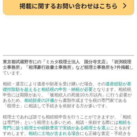
東京都武蔵野市にの「ミカタ税理士法人 国分寺支店」「岩渕税理
士事務所」「相澤豪行政書士事務所」など税理士事務所を7件掲載
し
ています。
相続・遺言により遺産や財産を受け継いだ場合、その
遺産総額が基
礎控除額を超えると相続税の申告・納税が必要
となります。相続税
申告には期限があり、「被相続人の死後10カ月以内」に行う必要が
あるため、
相続財産の評価
から書類作成までを税の専門家である
「税理士」に相談して手続きを依頼する方が多いです。
税理士であれば誰でも相続税申告を行うことができますが、「相続
は専門外」という税理士も多いため、相談・依頼する際には
相続を
専門に扱う税理士や経験豊富で実績がある税理士を選ぶ
ことをおす
すめします。
相続に土地が含まれる場合
にも正確な査定・手続きを