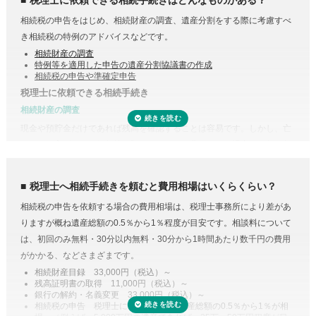
相続税の申告をはじめ、相続財産の調査、遺産分割をする際に考慮すべ
き相続税の特例のアドバイスなどです。
相続財産の調査
特例等を適用した申告の遺産分割協議書の作成
相続税の申告や準確定申告
税理士に依頼できる相続手続き
相続財産の調査
現金や預貯金だけであれば残高を確認することは容易です。しかし、亡
くなった方がどこの銀行等に預けていたのか分からない場合は一行一行
調査する必要があります。
また、株式や貴金属、不動産などは評価をする必要があります。また、
税理士へ相続手続きを頼むと費用相場はいくらくらい？
財産調査と相続税申告は共通する書類が多いため、税理士に依頼するこ
相続税の申告を依頼する場合の費用相場は、税理士事務所により差があ
とで合わせて収集・管理が可能になり、取り直しや多く取りすぎなどの
りますが概ね遺産総額の0.5％から1％程度が目安です。相談料について
手間・無駄が省けます。
は、初回のみ無料・30分以内無料・30分から1時間あたり数千円の費用
控除や特例を活用した遺産分割
がかかる、などさまざまです。
相続税には税額を抑えられる特例が多く用意されています。
相続財産目録 33,000円（税込）～
残高証明書の取得 11,000円（税込）～
例えば、配偶者が取得した正味の遺産額は、1億6,000万円と配偶者の法
銀行の解約・名義変更 33,000円（税込）～
定相続分相当額を比較してどちらか大きい金額までは相続税がかからな
相続税の申告 税理士により差があり遺産総額の0.5％から1％が相