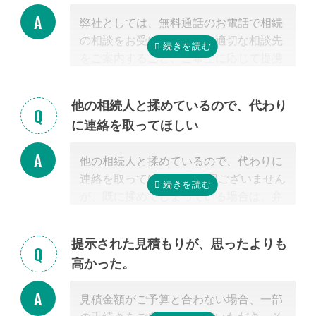
弊社としては、無料通話のお電話で相続
の相談をお受けすること、適切な相談先
をご案内すること、ご希望に応じて提携
する行政書士・税理士との無料面談のセ
ッティングをするところまで無料で行っ
他の相続人と揉めているので、代わり
ています。
に連絡を取ってほしい
またご紹介した専門家については、面談
でお客様のご相談にのること、必要な相
他の相続人と揉めているので、代わりに
続手続きを明らかにすること、それに対
連絡を取ってほしい 申し訳ございません
するお見積りを提示するところまでは無
が、既に揉めてしまっている場合は、弁
料で行っています。
護士しか対応ができないため法律上ご紹
「自分で作成した書類が正しいかチェッ
介できません。 姉妹サイト「いい相続」
クしてほしい」といったご相談は、専門
提示された見積もりが、思ったよりも
に相談可能な弁護士が掲載されています
家の能力を使った実務に当たるため、無
高かった。
ので、お客様から弁護士事務所に直接ご
料面談の対象外です。詳しくは専門スタ
相談ください。
ッフまでご相談ください。
見積金額がご予算と合わない場合、一部
掲載中の弁護士一覧はこちら