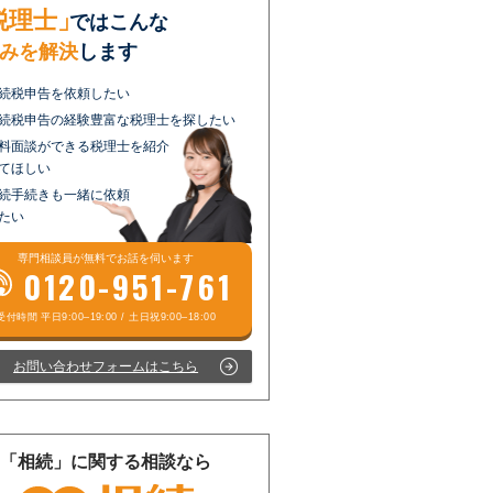
税理士」
ではこんな
みを解決
します
続税申告を依頼したい
続税申告の経験豊富な税理士を探したい
料面談ができる税理士を紹介
てほしい
続手続きも一緒に依頼
たい
専門相談員が
無料
でお話を伺います
0120-951-761
お問い合わせフォームはこちら
「相続」に関する相談なら
受付時間 平日9:00–19:00 / 土日祝9:00–18:00