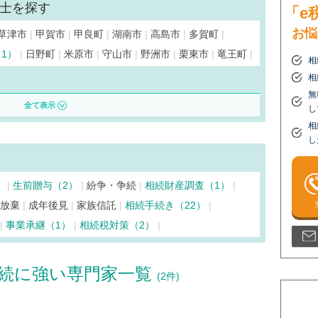
士を探す
「e
お悩
草津市
甲賀市
甲良町
湖南市
高島市
多賀町
（1）
日野町
米原市
守山市
野洲市
栗東市
竜王町
相
相
無
し
相
し
）
生前贈与（2）
紛争・争続
相続財産調査（1）
続放棄
成年後見
家族信託
相続手続き（22）
事業承継（1）
相続税対策（2）
続に強い専門家一覧
(2件)