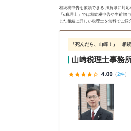
相続税申告を依頼できる 滋賀県に対
「e税理士」では相続税申告や生前贈
じた相続に詳しい税理士を無料でご紹
「死んだら、山崎！」 相
山﨑税理士事務
4.00
star
star
star
star
star_outline
（
2件
）