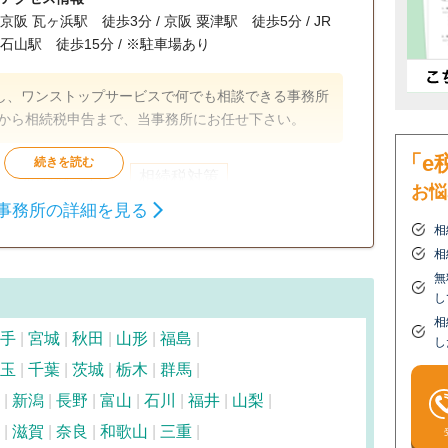
京阪 瓦ヶ浜駅 徒歩3分 / 京阪 粟津駅 徒歩5分 / JR
石山駅 徒歩15分 / ※駐車場あり
し、ワンストップサービスで何でも相談できる事務所
きから相続税申告まで、当事務所にお任せ下さい。
「e
相続税申告
相続税対策
お悩
事務所の詳細を見る
相
相
無
し
相
手
宮城
秋田
山形
福島
し
玉
千葉
茨城
栃木
群馬
新潟
長野
富山
石川
福井
山梨
滋賀
奈良
和歌山
三重