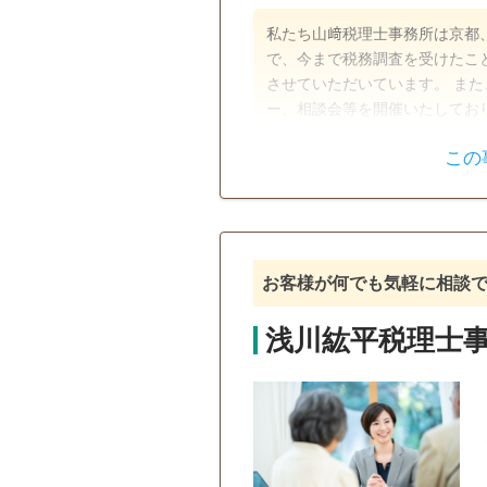
私たち山﨑税理士事務所は京都
で、今まで税務調査を受けたこ
させていただいています。 ま
ー、相談会等を開催いたしてお
ています。
この
遺産分割
生前贈与
電話相談可
訪問可
土日相
オンライン面談可
事務所面談
お客様が何でも気軽に相談
浅川紘平税理士事