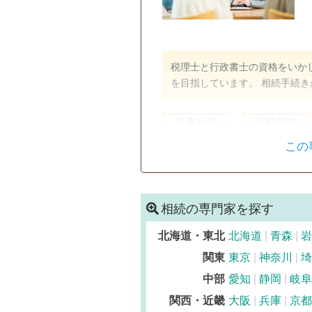
税理士と行政書士の資格をいか
を目指しています。 相続手続
遺産分割
生前贈与
この
初回相談無料
事務所面談可
相続の専門家を探す
北海道・東北
北海道
青森
岩
関東
東京
神奈川
埼
中部
愛知
静岡
岐阜
関西・近畿
大阪
兵庫
京都