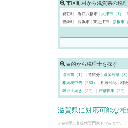
市区町村から滋賀県の税理
愛荘町
近江八幡市
大津市（1）
豊郷町
長浜市
東近江市
彦根市
目的から税理士を探す
遺言書（1）
遺留分
遺産分割（3
相続税申告（233）
相続登記
相
銀行手続き（22）
戸籍収集（22）
滋賀県に対応可能な相
※e税理士非提携専門家も含みます。