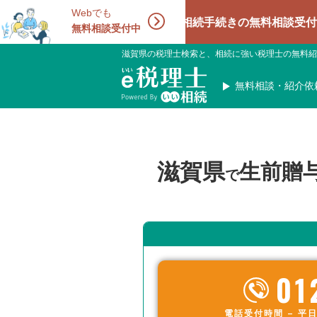
Webでも
相続手続きの無料相談受付中！相続に
無料相談受付中
滋賀県の税理士検索と、相続に強い税理士の無料紹
無料相談・紹介依
滋賀県
生前贈
で
01
電話受付時間 – 平日 9: