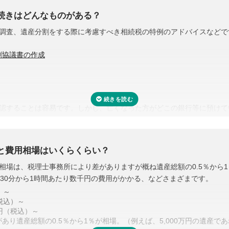
続きはどんなものがある？
調査、遺産分割をする際に考慮すべき相続税の特例のアドバイスなどで
割協議書の作成
認することは容易です。しかし、亡くなった方がどこの銀行等に預けて
評価をする必要があります。また、財産調査と相続税申告は共通する書
り、取り直しや多く取りすぎなどの手間・無駄が省けます。
と費用相場はいくらくらい？
相場は、税理士事務所により差がありますが概ね遺産総額の0.5％から
多く用意されています。
・30分から1時間あたり数千円の費用がかかる、などさまざまです。
産額は、1億6,000万円と配偶者の法定相続分相当額を比較してどちら
）～
と言われる近い将来の相続を見据えて遺産分割をするという方法もあり
税込）～
0円（税込）～
の遺産分割協議書を作成できます。
り遺産総額の0.5％から1％が相場。（例えば、5,000万円の遺産であ