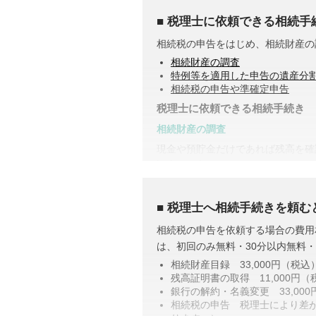
税理士に依頼できる相続手
相続税の申告をはじめ、相続財産の
相続財産の調査
特例等を適用した申告の遺産分
相続税の申告や準確定申告
税理士に依頼できる相続手続き
相続財産の調査
現金や預貯金だけであれば残高を確
調査する必要があります。
また、株式や貴金属、不動産などは
とで合わせて収集・管理が可能にな
税理士へ相続手続きを頼む
控除や特例を活用した遺産分割
相続税の申告を依頼する場合の費用
相続税には税額を抑えられる特例が
は、初回のみ無料・30分以内無料
例えば、配偶者が取得した正味の遺
相続財産目録 33,000円（税込
い制度があります。また、二次相続
残高証明書の取得 11,000円（
銀行の解約・名義変更 33,00
こうした特例を活用した申告のため
相続税の申告 税理士により差があ
相続税の申告や準確定申告