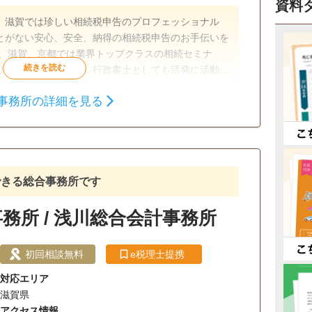
資料
、滋賀では珍しい相続税申告のプロフェッショナル
とがない安心、安全、納得の相続税申告のお手伝いを
た、滋賀、京都では業界トップクラスの相続セミナ
ります。税理士の他、行政書士としても活発に活動し
事務所の詳細を見る
相続税申告
相続税対策
談可
初回相談無料
18時以降相談可
可
できる総合事務所です
務所 / 浅川総合会計事務所
初回相談無料
e税理士提携
対応エリア
滋賀県
アクセス情報