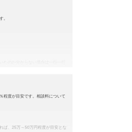
す。
いたのか分からない場合は一行一行
類が多いため、税理士に依頼するこ
1％程度が目安です。相談料について
か大きい金額までは相続税がかからな
ます。相続に強い税理士であれば、
れば、25万～50万円程度が目安とな