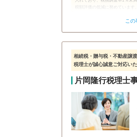
入れており、税務調査率1％未
税額評価の低減に努めています。 お客様への対応は、相続税専門税理士が必ず
しており、安心と信頼に繋がっ
この
も、単に税金の減額だけではな
ような提案を心がけております。 豊富な実績をもとに、相続・事業承継に関す
籍も出版しております。 グループ内には各士業法人（司法書士・行政書士・測量
士・土地家屋調査士など）があ
様の目的に応じて最適な解決策
相続税・贈与税・不動産譲渡
開し、近畿圏は本部の京都を始
対応が可能です。
税理士が誠心誠意ご対応い
片岡隆行税理士