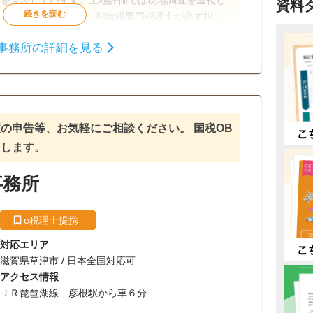
満を実現しています。土地評価では現地調査を重視し
資料
担当
ていると自負しております。生前対策業務において
事務所の詳細を見る
く、相談者の意思を尊重し、円滑に財産が承継できる
る書
り、相続に関する課題にワンストップで対応し、お客
をご提案します。税理士法人として全国に8拠点を展
の申告等、お気軽にご相談ください。 国税OB
め、大阪・草津・大津に拠点を構えており、広範囲で
たします。
事務所
e税理士提携
対応エリア
滋賀県草津市 / 日本全国対応可
アクセス情報
ＪＲ琵琶湖線 彦根駅から車６分