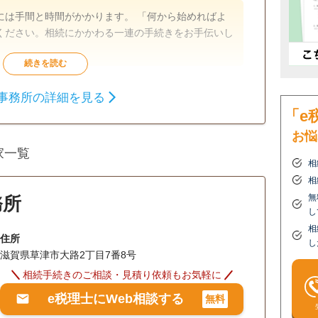
には手間と時間がかかります。 「何から始めればよ
ください。相続にかかわる一連の手続きをお手伝いし
相続財産調査
相続税申告
相続手続き
事務所の詳細を見る
「e
事業承継
相続人調査
生前贈与（不
動産名義変
お悩
更）
家一覧
相
相
無
務所
し
相
住所
し
滋賀県草津市大路2丁目7番8号
相続手続きのご相談・見積り依頼もお気軽に
e税理士にWeb相談する
無料