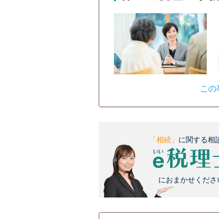
この
「相続」
に関する相
におまかせください