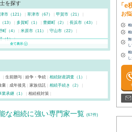
士を探す
「e
お悩
津市（121）
草津市（67）
甲賀市（21）
（13）
多賀町（1）
豊郷町（2）
長浜市（43）
相
野町（4）
米原市（11）
守山市（22）
相
町（1）
無
し
相
し
）
生前贈与
紛争・争続
相続財産調査（1）
放棄
成年後見
家族信託
相続手続き（2）
事業承継（1）
相続税対策
能な相続に強い専門家一覧
(67件)