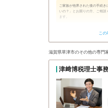
ご家族が他界された後の手続き
いの？」とお困りの方、ご相談
ます。
遺言書
遺産分割
この
銀行手続き
戸籍収集
滋賀県草津市のその他の専門
土日相談可
津﨑博税理士事