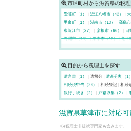
市区町村から滋賀県の税理
愛荘町（1）
近江八幡市（42）
大
甲良町（1）
湖南市（10）
高島市
東近江市（27）
彦根市（66）
日
野洲市（16）
栗東市（12）
竜王
目的から税理士を探す
遺言書（1）
遺留分
遺産分割（1
相続税申告（24）
相続登記
相続
銀行手続き（2）
戸籍収集（2）
滋賀県草津市に対応可
※e税理士非提携専門家も含みます。