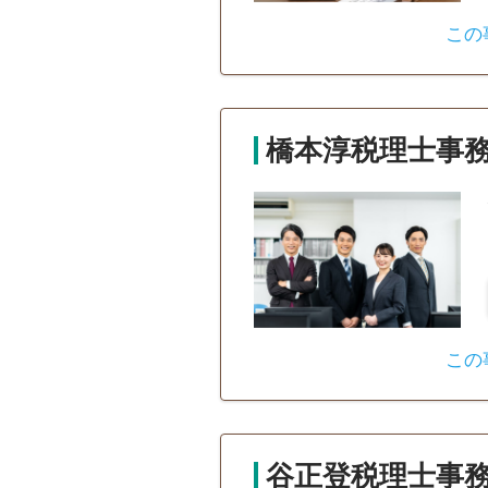
この
橋本淳税理士事
この
谷正登税理士事