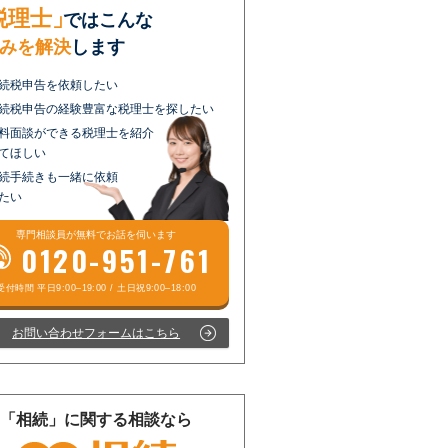
税理士」
ではこんな
みを解決
します
続税申告を依頼したい
続税申告の経験豊富な税理士を探したい
料面談ができる税理士を紹介
てほしい
続手続きも一緒に依頼
たい
専門相談員が
無料
でお話を伺います
0120-951-761
お問い合わせフォームはこちら
「相続」に関する相談なら
受付時間 平日9:00–19:00 / 土日祝9:00–18:00