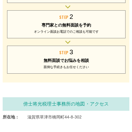
2
STEP
専門家との
無料面談を予約
オンライン面談
お電話でのご相談
も可能です
3
STEP
無料面談で
お悩みを相談
面倒な手続きも
お任せください
傍士将光税理士事務所の地図・アクセス
所在地：
滋賀県草津市橋岡町44-8-302