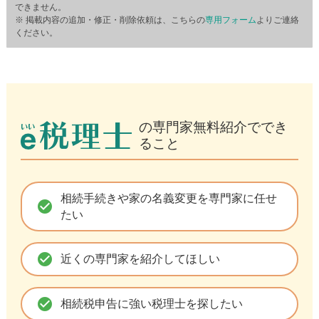
できません。
※ 掲載内容の追加・修正・削除依頼は、こちらの
専用フォーム
よりご連絡
ください。
の専門家無料紹介ででき
ること
相続手続きや家の名義変更を専門家に任せ
check_circle
たい
check_circle
近くの専門家を紹介してほしい
check_circle
相続税申告に強い税理士を探したい