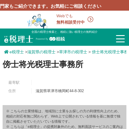
ご紹介できます。お気軽にご相談ください
Webでも
無料相談受付中
全国の税理士検索と、相続に強い税理士の無料紹介
e税理士
>
滋賀県の税理士
>
草津市の税理士
>
傍士将光税理士事務
傍士将光税理士事務所
最寄駅
住所
滋賀県草津市橋岡町44-8-302
※ こちらの士業情報は、地域別に士業をお探しの方の利便性向上のため、
相続の対応有無に関わらず、Web上で公開されている情報を基に無償で独
自に掲載させていただいている情報です。
※ こちらは「e税理士」の提携対象外のため、無料面談サービスのご案内は