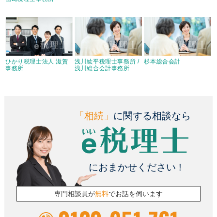
ひかり税理士法人 滋賀
浅川紘平税理士事務所 /
杉本総合会計
事務所
浅川総合会計事務所
「相続」
に関する相談なら
におまかせください !
専門相談員が
無料
でお話を伺います