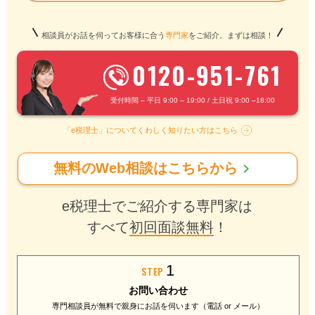
相談員がお話を伺ってお客様に合う
専門家
をご紹介。まずは相談！
0120-951-761
受付時間 – 平日 9:00 – 19:00 / 土日祝 9:00 –18:00
「e税理士」についてくわしく知りたい方はこちら
chevron_right
無料のWeb相談はこちらから
e税理士でご紹介する専門家は
すべて
初回面談無料
！
1
STEP
お問い合わせ
専門相談員が無料で
親身にお話を伺います
（電話 or メール）