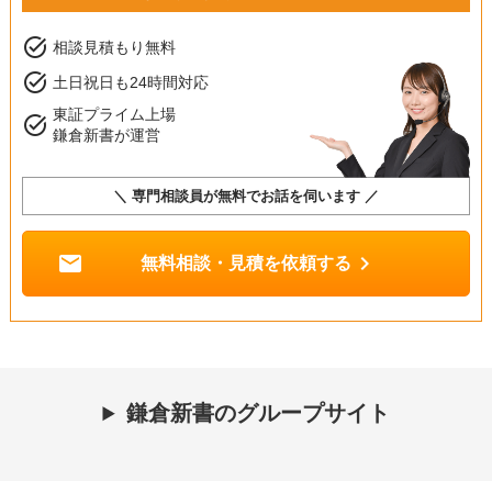
task_alt
相談見積もり無料
task_alt
土日祝日も24時間対応
東証プライム上場
task_alt
鎌倉新書が運営
＼ 専門相談員が無料でお話を伺います ／
mail
chevron_right
無料相談・見積を依頼する
鎌倉新書のグループサイト