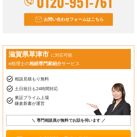
0120-951-761
お問い合わせフォームはこちら
滋賀県草津市
に対応可能
e税理士の
相続専門家紹介
サービス
task_alt
相談見積もり無料
task_alt
土日祝日も24時間対応
東証プライム上場
task_alt
鎌倉新書が運営
＼ 専門相談員が無料でお話を伺います ／