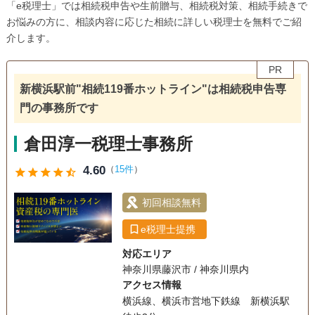
「e税理士」では相続税申告や生前贈与、相続税対策、相続手続きで
お悩みの方に、相談内容に応じた相続に詳しい税理士を無料でご紹
介します。
PR
新横浜駅前"相続119番ホットライン"は相続税申告専
門の事務所です
倉田淳一税理士事務所
4.60
（
15件
）
star
star
star
star
star_half
初回相談無料
e税理士提携
対応エリア
神奈川県藤沢市 / 神奈川県内
アクセス情報
横浜線、横浜市営地下鉄線 新横浜駅