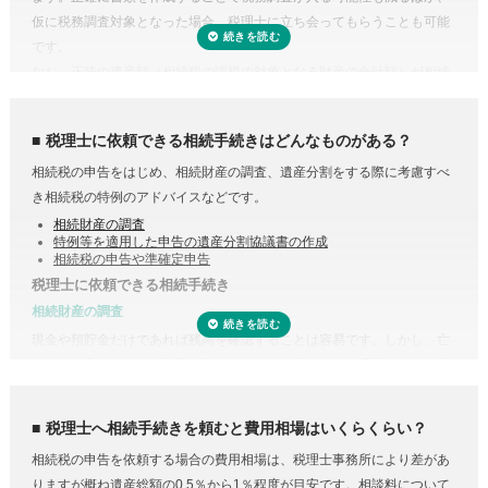
仮に税務調査対象となった場合、税理士に立ち会ってもらうことも可能
です。
なお、正味の遺産額（相続税の課税の対象となる財産の合計額）が相続
税の基礎控除内（相続税の申告・納税が不要）であれば、税理士に依頼
する必要はありません。
税理士に依頼できる相続手続きはどんなものがある？
相続税の申告をはじめ、相続財産の調査、遺産分割をする際に考慮すべ
き相続税の特例のアドバイスなどです。
相続財産の調査
特例等を適用した申告の遺産分割協議書の作成
相続税の申告や準確定申告
税理士に依頼できる相続手続き
相続財産の調査
現金や預貯金だけであれば残高を確認することは容易です。しかし、亡
くなった方がどこの銀行等に預けていたのか分からない場合は一行一行
調査する必要があります。
また、株式や貴金属、不動産などは評価をする必要があります。また、
税理士へ相続手続きを頼むと費用相場はいくらくらい？
財産調査と相続税申告は共通する書類が多いため、税理士に依頼するこ
相続税の申告を依頼する場合の費用相場は、税理士事務所により差があ
受付時間 平日9:00–19:00 / 土日祝9:00–18:00
とで合わせて収集・管理が可能になり、取り直しや多く取りすぎなどの
りますが概ね遺産総額の0.5％から1％程度が目安です。相談料について