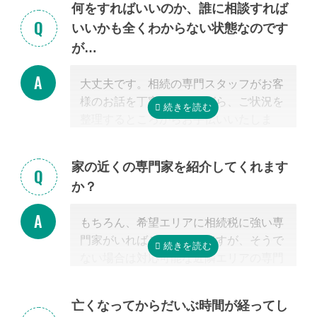
何をすればいいのか、誰に相談すれば
いいかも全くわからない状態なのです
が…
大丈夫です。相続の専門スタッフがお客
様のお話を丁寧に伺いながら、ご状況を
整理するところからお手伝いいたしま
す。まずはお気軽にご連絡ください。
家の近くの専門家を紹介してくれます
か？
もちろん、希望エリアに相続税に強い専
門家がいればご紹介可能ですが、そうで
ない場合は対応可能な近隣エリアの専門
家を紹介させて頂きます。
なぜなら、専門家選びで最も大切なの
亡くなってからだいぶ時間が経ってし
は、
自宅近くに事務所があるかではな