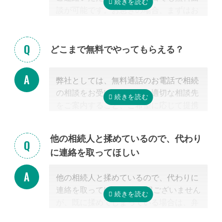
談が可能です。お急ぎの場合、まずはお
電話ください。
どこまで無料でやってもらえる？
弊社としては、無料通話のお電話で相続
の相談をお受けすること、適切な相談先
をご案内すること、ご希望に応じて提携
する行政書士・税理士との無料面談のセ
ッティングをするところまで無料で行っ
他の相続人と揉めているので、代わり
ています。
に連絡を取ってほしい
またご紹介した専門家については、面談
でお客様のご相談にのること、必要な相
他の相続人と揉めているので、代わりに
続手続きを明らかにすること、それに対
連絡を取ってほしい 申し訳ございません
するお見積りを提示するところまでは無
が、既に揉めてしまっている場合は、弁
料で行っています。
護士しか対応ができないため法律上ご紹
「自分で作成した書類が正しいかチェッ