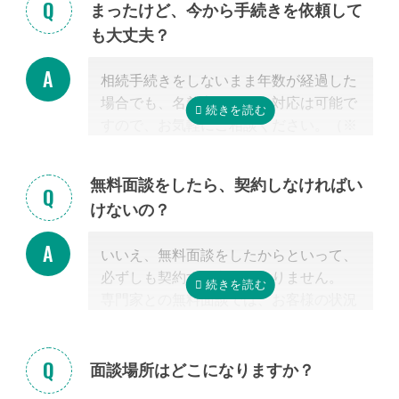
まったけど、今から手続きを依頼して
く、その士業が相続税に強いかどうか
だ
も大丈夫？
からです。
特に税理士にとって、相続は税理士試験
相続手続きをしないまま年数が経過した
の必修科目でないことから資格試験を取
場合でも、名義変更などの対応は可能で
る時に選択していない人にとっては専門
すので、お気軽にご相談ください。（※
外となります。
相続放棄は対象外）
相続税を安くするためには、相続税申告
の実績の多い税理士に依頼することが最
無料面談をしたら、契約しなければい
も大切だと言えます。
けないの？
なお自宅から離れた専門家をご紹介した
場合でも、ご自宅やご自宅近くのカフェ
いいえ、無料面談をしたからといって、
等まで出張費無料で訪問可能ですのでご
必ずしも契約する必要はありません。
安心ください。
専門家との無料面談では、お客様の状況
に応じて、必要な手続きの内容を明らか
にし、依頼した場合の見積もりを無料で
提示させて頂きます。
面談場所はどこになりますか？
正式な手続き代行の契約をするまでは、