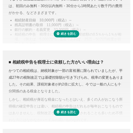
手間・無駄が省けます。
は、初回のみ無料・30分以内無料・30分から1時間あたり数千円の費用
控除や特例を活用した遺産分割
がかかる、などさまざまです。
相続税には税額を抑えられる特例が多く用意されています。
相続財産目録 33,000円（税込）～
残高証明書の取得 11,000円（税込）～
例えば、配偶者が取得した正味の遺産額は、1億6,000万円と配偶者の法
銀行の解約・名義変更 33,000円（税込）～
定相続分相当額を比較してどちらか大きい金額までは相続税がかからな
相続税の申告 税理士により差があり遺産総額の0.5％から1％が相
場。（例えば、5,000万円の遺産であれば、25万～50万円程度が目
い制度があります。また、二次相続と言われる近い将来の相続を見据え
安となります。）
て遺産分割をするという方法もあります。相続に強い税理士であれば、
専門家に依頼することは安心のためのコスト
こうした特例を活用した申告のための遺産分割協議書を作成できます。
人生で数回程度の相続税申告をするためだけに、相続税に関する調べも
相続税の申告や準確定申告
相続税申告を税理士に依頼した方がいい理由は？
のや資料集めに相当の時間と労力を費やすことを考えてみると、税金の
相続税には申告書の他、総額の計算書、生命保険・財産・債務の明細書
かつての相続税は、納税対象が一部の富裕層に限られていましたが、平
プロの税理士に頼むという選択肢がコストに見合うものだと納得がいく
など非常に多くの書類作成が必要となります。もちろん、相続人自身で
成27年の税制改正では基礎控除額が引き下げられ、税率の変更もありま
のではないでしょうか。
申告することもできますが、不動産や非上場株式などは財産の評価が難
した。その結果、課税対象者が約2倍に拡大し、今では一般の人にも十
費用が気になる方は、相続税申告の費用を複数の専門家にまとめて依頼
しく書類作成も煩雑なことから、税理士に依頼するのが一般的です。
分関係のある税金となりました。
できる「
相続費用見積ガイド
」をご利用ください。
準確定申告とは、亡くなった方の所得の確定と納税の手続きを相続人が
しかし、相続税が身近な税金になったとはいえ、多くの人がおこなう所
代わりにおこなうこと。準確定申告の対象となるのは1月1日から亡くな
得税の確定申告とは違い、相続税の申告はだれもが毎年おこなうもので
った日までの所得ですが、前年分も申告前であれば合わせて手続きをお
はありませんし、税制改正などで内容が変更されることも多いため不慣
こないます。亡くなった方が個人で事業をおこなっていたり不動産を賃
れな方にはなかなかハードルの高いものなのです。
貸していた場合など、相続人ではわからないことがあるときは税理士に
相続税にはさまざまな特例があり専門知識が必要
依頼するのが良いでしょう。