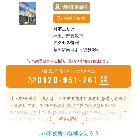
利になります。 ☆事務所設立の趣旨に鑑み相続人間での係争
初回相談無料
案件はお取り扱いしていません。
e税理士提携
対応エリア
神奈川県藤沢市
アクセス情報
藤沢駅南口より徒歩3分
相続手続きのご相談・見積り依頼もお気軽に
e税理士専門スタッフに無料相談
0120-951-761
相談
無料
辻・本郷 税理士法人は、全国主要都市に事務所を構える税理
士事務所です。2025年度の相続税申告の実績は6,072件。
2013年から累計で26,000件以上の相続税申告をお手伝いして
います。 初めての相続で不安を感じている方でも安心して相
談できるよう、親身なサポートを心がけ、一人ひとり適切な
この事務所の詳細を見る
サービスを提供するために、小さなお悩みやご事情まできめ
遺産分割
生前贈与
相続税申告