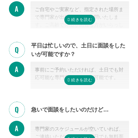
料金は発生しません。また面談後にしつ
ご自宅やご実家など、指定された場所ま
こく営業するようなことはありませんの
で専門家が出張費無料で訪問いたしま
でご安心ください。
す。ご高齢で外出が困難な方がいらっし
ゃる場合もご安心ください。
また専門家の事務所での面談、Zoom等
平日は忙しいので、土日に面談をした
を使ったオンライン面談にも対応可能で
いが可能ですか？
す。（一部士業を除く）
無料面談のお申し込み時に、弊社相談員
事前にご予約いただければ、土日でも対
までご希望の方法をお申し付けくださ
応可能な専門家のご紹介が可能です。
い。
急いで面談をしたいのだけど…
専門家のスケジュールが空いていれば、
ご連絡いただいた当日や翌日でも無料面