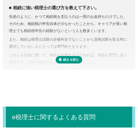
相続税にはさまざまな特例があります。それらを駆使すれば課税対象額
相続に強い税理士の選び方を教えて下さい。
を減らしたり、納税額を少なくできる可能性があります。
先述のように、かつて相続税を支払うのは一部のお金持ちだけでした。
しかし、どんな特例が使えるのかを知らない、または分からなければ、
そのため、相続税の申告自体が少なかったことから、キャリアが長い税
特例を活用しないまま申告していることすら気づかないこともありえる
理士でも相続税申告の経験がないという人も数多くいます。
のです。また、たとえ単純な計算ミスだったとしても間違って申告して
また、相続は税理士試験の必修科目でないことから資格試験を取る時に
しまえば罰金のペナルティ対象になるおそれもあります。仮に税務調査
選択していない人にとっては専門外となります。
対象となった場合、税理士に立ち会ってもらうことも可能です。
これらを念頭に置いて、相続を依頼するのであれば、相続を専門に扱う
税理士に依頼しなくてもいい場合はある？
税理士や、経験や実績のある税理士を探しましょう。
正味の遺産額（相続税の課税の対象となる財産の合計額）が相続税の基
「
e税理士
」で相続税の悩みをスッキリ解決！
礎控除内（相続税の申告・納税が不要）であれば、税理士に依頼する必
要はありません。
e税理士に関するよくある質問