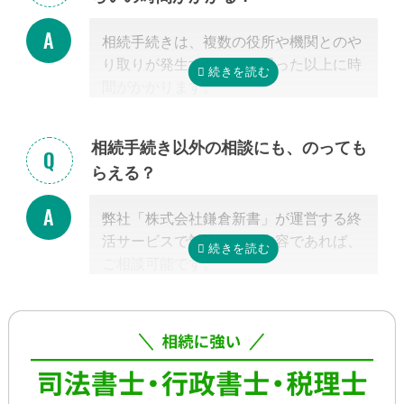
絡を取り合う形になります。
基本的には、あとは専門家に任せておけ
相続手続きは、複数の役所や機関とのや
ば大丈夫ですので、ご安心ください。
り取りが発生するため、思った以上に時
間がかかります。
手続きの内容によって異なりますが、戸
籍収集だけで1ヵ月以上かかる場合もあ
相続手続き以外の相談にも、のっても
り、専門家が効率よく進めたとしても一
らえる？
般的には全部で約3-4カ月かかると言わ
れています。
弊社「株式会社鎌倉新書」が運営する終
これに相続税申告が加わると、相談発生
活サービスで対応可能な内容であれば、
後10カ月以内に申告しなければならない
ご相談可能です。
ため、早めの動き出しが肝心です。
具体的には、相続した不動産の査定・売
もしご自分で全ての手続きをやろうとす
却支援、のこされた高齢のご家族の見守
る場合、平日昼間に何度も役所に行くな
り・介護支援、相続した財産の資産運用
どさらに時間がかかるので、専門家に任
のご相談、本位牌や法要・海洋散骨・お
せたほうが早く確実に手続きが進み、ス
墓など仏事に関するご相談などです。
トレスもなく安心でしょう。
詳しくは専門スタッフまでお問合せくだ