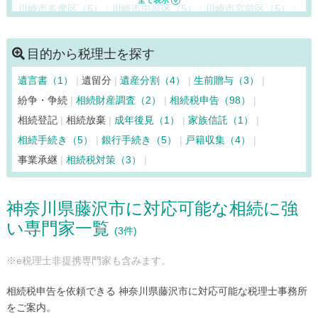
川崎市多摩区（5）
川崎市中原区（5）
川崎市宮前区（5）
清川村（3）
相模原市中央区（6）
相模原市緑区（5）
相模原市南区（5）
寒川町（3）
座間市（5）
逗子市（5）
目的から税理士を探す
茅ヶ崎市（3）
中井町（3）
二宮町（3）
箱根町（3）
遺言書（1）
遺留分
遺産分割（4）
生前贈与（3）
秦野市（3）
葉山町（5）
平塚市（3）
藤沢市（3）
紛争・争続
相続財産調査（2）
相続税申告（98）
松田町（3）
真鶴町（3）
三浦市（5）
南足柄市（3）
相続登記
相続放棄
成年後見（1）
家族信託（1）
山北町（3）
大和市（5）
湯河原町（3）
横須賀市（5）
相続手続き（5）
銀行手続き（5）
戸籍収集（4）
横浜市青葉区（5）
横浜市旭区（5）
横浜市泉区（5）
事業承継
相続税対策（3）
横浜市磯子区（5）
横浜市神奈川区（6）
横浜市金沢区（5）
横浜市港南区（5）
横浜市港北区（5）
神奈川県藤沢市に対応可能な相続に強
横浜市栄区（5）
横浜市瀬谷区（5）
横浜市都筑区（5）
い専門家一覧
横浜市鶴見区（5）
横浜市戸塚区（5）
横浜市中区（5）
(3件)
横浜市西区（5）
横浜市保土ケ谷区（5）
横浜市緑区（5）
※e税理士非提携専門家も含みます。
横浜市南区（5）
相続税申告を依頼できる 神奈川県藤沢市に対応可能な税理士事務所
をご案内。