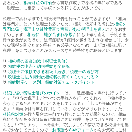
あるため、
相続財産の評価
から書類作成までを税の専門家である
「税理士」に相談して手続きを依頼する方が多いです。
税理士であれば誰でも相続税申告を行うことができますが、「相続
は専門外」という税理士も多いため、相談・依頼する際には
相続を
専門に扱う税理士や経験豊富で実績がある税理士を選ぶ
ことをおす
すめします。
相続に土地が含まれる場合
にも正確な査定・手続きを
行う必要があるほか、総資産額が1億円を超えるような場合には、余
分な課税を防ぐための手続きも必要となるため、まずは相続に強い
税理士を見つけることがスムーズな相続手続きの秘訣といえます。
🔰
相続税の基礎知識【税理士監修】
🔰
相続税の申告・納税手続き全解説！
🔰
税理士に依頼できる相続手続き／税理士の選び方
🔰
税理士に払う費用は相続税の何％くらいになる？
🔰
相続財産ケース別、相続対策チェックポイント
相続に強い税理士選びのポイント
は、「遺産相続を専門に行ってい
る」「担当の税理士がすべての手続きを行ってくれる」「相続税を
少なくするためのアドバイスをしてくれる」「土地の評価ができ
る」「書面添付制度を採用している」などが挙げられます。また、
相続税対策
を行う場合は生前から行ったほうが効果的なので、相続
税に不安がある方は事前に相続に強い税理士を見つけて相談してお
くとよいでしょう。「e税理士」ではお近くの信頼できる税理士を無
料でお探しできますので、
お電話
や
Webフォーム
からお気軽にご相