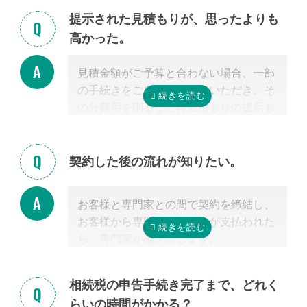
介できません。 姉妹サイト「いい相続」
クしてほしい」といったご相談は、専門
提示された見積もりが、思ったよりも
に相談可能な弁護士が掲載されています
家の能力を使った実務に当たるため、無
高かった。
ので、お客様から弁護士事務所に直接ご
料面談の対象外です。詳しくは専門スタ
相談ください。
ッフまでご相談ください。
見積金額がご予算と合わない場合、一部
掲載中の弁護士一覧はこちら
の手続きをご自身で行っていただき、そ
の分費用を削るなど再見積もりの提示も
可能です。
見積を提示した専門家に直接相談がしづ
らい場合、弊社専門スタッフがお客様に
契約した後の流れが知りたい。
代わって先生と調整することもできます
ので、遠慮なくご相談ください。
お客様と専門家との間で契約を締結し、
お客様から専門家に着手金が支払われた
ら、専門家が動き出します。
お客様が専門家と会うのは最初の1回だ
けの場合が多く、契約後は電話・メー
相続税の申告手続き完了まで、どれく
ル・郵便などを使って進捗状況などの連
らいの時間がかかる？