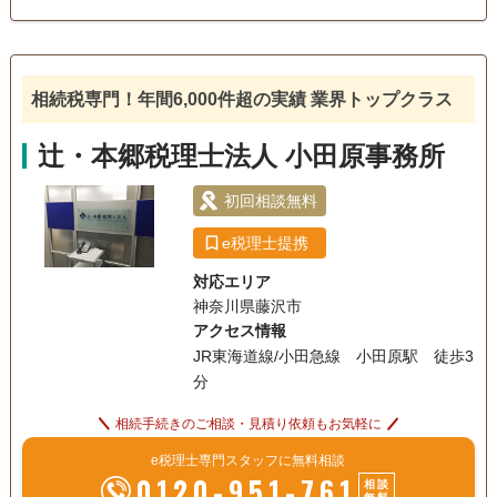
細かく配慮しています。
相続税対策
訪問可
土日相談可
初回相談無料
オンライン面談可
相続税専門！年間6,000件超の実績 業界トップクラス
辻・本郷税理士法人 小田原事務所
初回相談無料
e税理士提携
対応エリア
神奈川県藤沢市
アクセス情報
JR東海道線/小田急線 小田原駅 徒歩3
分
相続手続きのご相談・見積り依頼もお気軽に
e税理士専門スタッフに無料相談
0120-951-761
相談