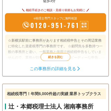
徒歩3分
相続手続きのご相談・見積り依頼もお気軽に
e税理士専門スタッフに無料相談
0120-951-761
相談
無料
☆新横浜駅前に事務所があります相続税申告とその周辺業務
に特化した資産税専門の事務所です。 ☆顧問先を多数持つ一
般の事務所と違い、一般業務と併用で相続税申告をしていま
せんので、業務が効率化されており、スピーディーな申告を
行っています。 ☆所長は銀行出身で、宅地建物取引士資格も
この事務所の詳細を見る
有しますので、土地評価の見立てだけでなく、金融・保険の
遺産分割
生前贈与
相続財産調査
実務知識が豊富です。 ☆申告期限が迫っている申告にも頼り
相続税申告
相続手続き
銀行手続き
になる事務所です。 ☆仕事が忙しい方には土日や夜間の面談
行っていますし、webによるオンライン打ち合わせもしてい
戸籍収集
相続税対策
相続人調査
ます。 ☆税務調査対策に有効といわれている書面添付制度に
相続税専門！年間6,000件超の実績 業界トップクラス
よる申告を行っていますし、複数の申告プランがありますの
電話相談可
訪問可
土日相談可
初回相談無料
で、ご要望に沿った申告ができます。 ☆令和5年には相鉄線
辻・本郷税理士法人 湘南事務所
が新横浜に乗り入れ東横線とも接続しますので、より一層便
18時以降相談可
オンライン面談可
事務所面談可