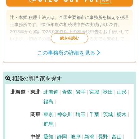
無料
辻・本郷 税理士法人は、全国主要都市に事務所を構える税理
士事務所です。2025年度の相続税申告の実績は6,072件。
2013年から累計で26,000件以上の相続税申告をお手伝いして
います。 初めての相続で不安を感じている方でも安心して相
談できるよう、親身なサポートを心がけ、一人ひとり適切な
この事務所の詳細を見る
サービスを提供するために、小さなお悩みやご事情まできめ
遺産分割
生前贈与
相続税申告
細かく配慮しています。
相続税対策
相続の専門家を探す
訪問可
土日相談可
初回相談無料
オンライン面談可
北海道・東北
北海道
青森
岩手
宮城
秋田
山形
事務所面談可
福島
関東
東京
神奈川
埼玉
千葉
茨城
栃木
群馬
中部
愛知
静岡
岐阜
新潟
長野
富山