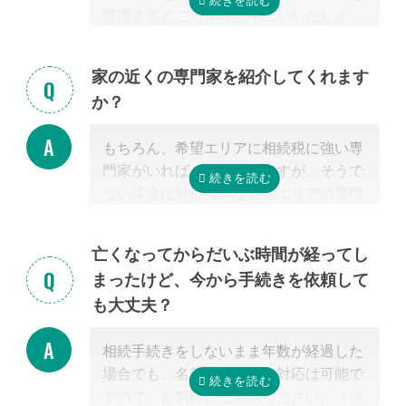
整理するところからお手伝いいたしま
す。まずはお気軽にご連絡ください。
家の近くの専門家を紹介してくれます
か？
もちろん、希望エリアに相続税に強い専
門家がいればご紹介可能ですが、そうで
ない場合は対応可能な近隣エリアの専門
家を紹介させて頂きます。
なぜなら、専門家選びで最も大切なの
亡くなってからだいぶ時間が経ってし
は、
自宅近くに事務所があるかではな
まったけど、今から手続きを依頼して
く、その士業が相続税に強いかどうか
だ
も大丈夫？
からです。
特に税理士にとって、相続は税理士試験
相続手続きをしないまま年数が経過した
の必修科目でないことから資格試験を取
場合でも、名義変更などの対応は可能で
る時に選択していない人にとっては専門
すので、お気軽にご相談ください。（※
外となります。