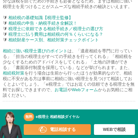
分な課税を防ぐための手続きも必要となるため、まずは相続に強い
税理士を見つけることがスムーズな相続手続きの秘訣といえます。
🔰
相続税の基礎知識【税理士監修】
🔰
相続税の申告・納税手続き全解説！
🔰
税理士に依頼できる相続手続き／税理士の選び方
🔰
税理士に払う費用は相続税の何％くらいになる？
🔰
相続財産ケース別、相続対策チェックポイント
相続に強い税理士選びのポイント
は、「遺産相続を専門に行ってい
る」「担当の税理士がすべての手続きを行ってくれる」「相続税を
少なくするためのアドバイスをしてくれる」「土地の評価ができ
る」「書面添付制度を採用している」などが挙げられます。また、
相続税対策
を行う場合は生前から行ったほうが効果的なので、相続
税に不安がある方は事前に相続に強い税理士を見つけて相談してお
くとよいでしょう。「e税理士」ではお近くの信頼できる税理士を無
料でお探しできますので、
お電話
や
Webフォーム
からお気軽にご相
談ください。
無料
e税理士 相続相談ダイヤル
鎌倉新書のグループサイト
電話相談する
WEBで相談