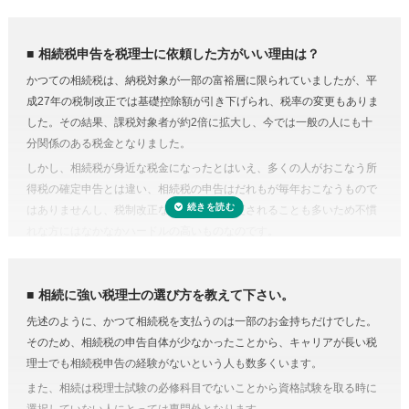
て遺産分割をするという方法もあります。相続に強い税理士であれば、
専門家に依頼することは安心のためのコスト
こうした特例を活用した申告のための遺産分割協議書を作成できます。
人生で数回程度の相続税申告をするためだけに、相続税に関する調べも
相続税の申告や準確定申告
相続税申告を税理士に依頼した方がいい理由は？
のや資料集めに相当の時間と労力を費やすことを考えてみると、税金の
相続税には申告書の他、総額の計算書、生命保険・財産・債務の明細書
かつての相続税は、納税対象が一部の富裕層に限られていましたが、平
プロの税理士に頼むという選択肢がコストに見合うものだと納得がいく
など非常に多くの書類作成が必要となります。もちろん、相続人自身で
成27年の税制改正では基礎控除額が引き下げられ、税率の変更もありま
受付時間 平日9:00–19:00 / 土日祝9:00–18:00
のではないでしょうか。
申告することもできますが、不動産や非上場株式などは財産の評価が難
した。その結果、課税対象者が約2倍に拡大し、今では一般の人にも十
費用が気になる方は、相続税申告の費用を複数の専門家にまとめて依頼
しく書類作成も煩雑なことから、税理士に依頼するのが一般的です。
分関係のある税金となりました。
できる「
相続費用見積ガイド
」をご利用ください。
準確定申告とは、亡くなった方の所得の確定と納税の手続きを相続人が
しかし、相続税が身近な税金になったとはいえ、多くの人がおこなう所
代わりにおこなうこと。準確定申告の対象となるのは1月1日から亡くな
得税の確定申告とは違い、相続税の申告はだれもが毎年おこなうもので
った日までの所得ですが、前年分も申告前であれば合わせて手続きをお
はありませんし、税制改正などで内容が変更されることも多いため不慣
こないます。亡くなった方が個人で事業をおこなっていたり不動産を賃
れな方にはなかなかハードルの高いものなのです。
貸していた場合など、相続人ではわからないことがあるときは税理士に
相続税にはさまざまな特例があり専門知識が必要
依頼するのが良いでしょう。
相続税にはさまざまな特例があります。それらを駆使すれば課税対象額
相続に強い税理士の選び方を教えて下さい。
を減らしたり、納税額を少なくできる可能性があります。
先述のように、かつて相続税を支払うのは一部のお金持ちだけでした。
しかし、どんな特例が使えるのかを知らない、または分からなければ、
そのため、相続税の申告自体が少なかったことから、キャリアが長い税
特例を活用しないまま申告していることすら気づかないこともありえる
理士でも相続税申告の経験がないという人も数多くいます。
のです。また、たとえ単純な計算ミスだったとしても間違って申告して
また、相続は税理士試験の必修科目でないことから資格試験を取る時に
しまえば罰金のペナルティ対象になるおそれもあります。仮に税務調査