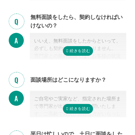
相続放棄は対象外）
相続税を安くするためには、相続税申告
の実績の多い税理士に依頼することが最
無料面談をしたら、契約しなければい
も大切だと言えます。
けないの？
なお自宅から離れた専門家をご紹介した
場合でも、ご自宅やご自宅近くのカフェ
いいえ、無料面談をしたからといって、
等まで出張費無料で訪問可能ですのでご
必ずしも契約する必要はありません。
安心ください。
専門家との無料面談では、お客様の状況
に応じて、必要な手続きの内容を明らか
にし、依頼した場合の見積もりを無料で
提示させて頂きます。
面談場所はどこになりますか？
正式な手続き代行の契約をするまでは、
料金は発生しません。また面談後にしつ
ご自宅やご実家など、指定された場所ま
こく営業するようなことはありませんの
で専門家が出張費無料で訪問いたしま
でご安心ください。
す。ご高齢で外出が困難な方がいらっし
ゃる場合もご安心ください。
また専門家の事務所での面談、Zoom等
平日は忙しいので、土日に面談をした