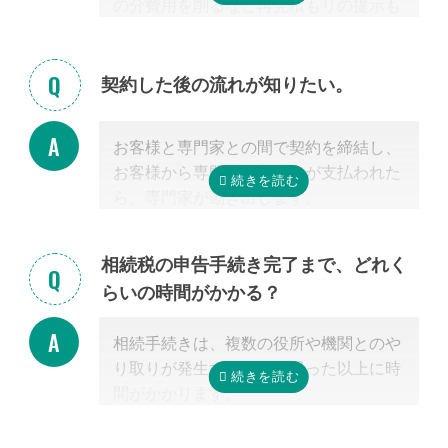
の分費用を削るなど再見積もりの提示も
可能です。
見積を提示した専門家に直接相談がしづ
らい場合、弊社専門スタッフがお客様に
契約した後の流れが知りたい。
代わって先生と調整することもできます
ので、遠慮なくご相談ください。
お客様と専門家との間で契約を締結し、
お客様から専門家に着手金が支払われた
ら、専門家が動き出します。
お客様が専門家と会うのは最初の1回だ
けの場合が多く、契約後は電話・メー
相続税の申告手続き完了まで、どれく
ル・郵便などを使って進捗状況などの連
らいの時間がかかる？
絡を取り合う形になります。
基本的には、あとは専門家に任せておけ
相続手続きは、複数の役所や機関とのや
ば大丈夫ですので、ご安心ください。
り取りが発生するため、思った以上に時
間がかかります。
手続きの内容によって異なりますが、戸
籍収集だけで1ヵ月以上かかる場合もあ