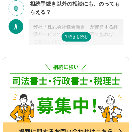
相続手続き以外の相談にも、のっても
り、専門家が効率よく進めたとしても一
らえる？
般的には全部で約3-4カ月かかると言わ
れています。
弊社「株式会社鎌倉新書」が運営する終
これに相続税申告が加わると、相談発生
活サービスで対応可能な内容であれば、
後10カ月以内に申告しなければならない
ご相談可能です。
ため、早めの動き出しが肝心です。
具体的には、相続した不動産の査定・売
もしご自分で全ての手続きをやろうとす
却支援、のこされた高齢のご家族の見守
る場合、平日昼間に何度も役所に行くな
り・介護支援、相続した財産の資産運用
どさらに時間がかかるので、専門家に任
のご相談、本位牌や法要・海洋散骨・お
せたほうが早く確実に手続きが進み、ス
墓など仏事に関するご相談などです。
トレスもなく安心でしょう。
詳しくは専門スタッフまでお問合せくだ
さい。