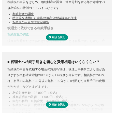
相続税の申告をはじめ、相続財産の調査、遺産分割をする際に考慮すべ
き相続税の特例のアドバイスなどです。
相続財産の調査
特例等を適用した申告の遺産分割協議書の作成
相続税の申告や準確定申告
税理士に依頼できる相続手続き
相続財産の調査
現金や預貯金だけであれば残高を確認することは容易です。しかし、亡
くなった方がどこの銀行等に預けていたのか分からない場合は一行一行
調査する必要があります。
また、株式や貴金属、不動産などは評価をする必要があります。また、
税理士へ相続手続きを頼むと費用相場はいくらくらい？
財産調査と相続税申告は共通する書類が多いため、税理士に依頼するこ
相続税の申告を依頼する場合の費用相場は、税理士事務所により差があ
とで合わせて収集・管理が可能になり、取り直しや多く取りすぎなどの
りますが概ね遺産総額の0.5％から1％程度が目安です。相談料について
手間・無駄が省けます。
は、初回のみ無料・30分以内無料・30分から1時間あたり数千円の費用
控除や特例を活用した遺産分割
がかかる、などさまざまです。
相続税には税額を抑えられる特例が多く用意されています。
相続財産目録 33,000円（税込）～
残高証明書の取得 11,000円（税込）～
例えば、配偶者が取得した正味の遺産額は、1億6,000万円と配偶者の法
銀行の解約・名義変更 33,000円（税込）～
定相続分相当額を比較してどちらか大きい金額までは相続税がかからな
相続税の申告 税理士により差があり遺産総額の0.5％から1％が相
場。（例えば、5,000万円の遺産であれば、25万～50万円程度が目
い制度があります。また、二次相続と言われる近い将来の相続を見据え
安となります。）