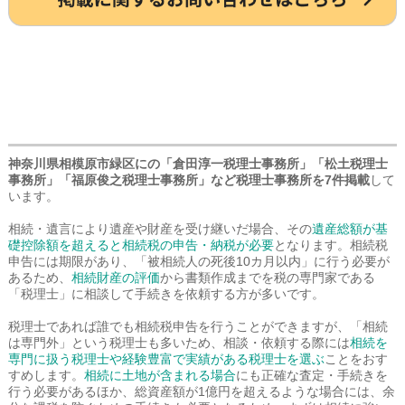
神奈川県相模原市緑区にの「倉田淳一税理士事務所」「松土税理士
事務所」「福原俊之税理士事務所」など税理士事務所を7件掲載
して
います。
相続・遺言により遺産や財産を受け継いだ場合、その
遺産総額が基
礎控除額を超えると相続税の申告・納税が必要
となります。相続税
申告には期限があり、「被相続人の死後10カ月以内」に行う必要が
あるため、
相続財産の評価
から書類作成までを税の専門家である
「税理士」に相談して手続きを依頼する方が多いです。
税理士であれば誰でも相続税申告を行うことができますが、「相続
は専門外」という税理士も多いため、相談・依頼する際には
相続を
専門に扱う税理士や経験豊富で実績がある税理士を選ぶ
ことをおす
すめします。
相続に土地が含まれる場合
にも正確な査定・手続きを
行う必要があるほか、総資産額が1億円を超えるような場合には、余