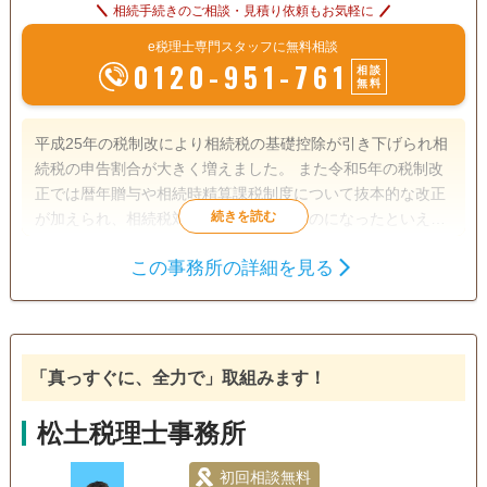
相続手続きのご相談・見積り依頼もお気軽に
e税理士専門スタッフに無料相談
0120-951-761
相談
無料
平成25年の税制改により相続税の基礎控除が引き下げられ相
続税の申告割合が大きく増えました。 また令和5年の税制改
正では暦年贈与や相続時精算課税制度について抜本的な改正
が加えられ、相続税対策もより複雑なものになったといえま
す。 当事務所では相続税の申告手続きをはじめ、事前の相続
この事務所の詳細を見る
対策や遺産分割のご相談まで、責任感と誠実さをもって対応
遺言書
遺産分割
生前贈与
させていただきます。
相続税申告
相続登記
相続手続き
銀行手続き
戸籍収集
「真っすぐに、全力で」取組みます！
電話相談可
土日相談可
初回相談無料
オンライン面談可
松土税理士事務所
事務所面談可
初回相談無料