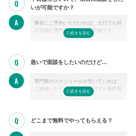
を使ったオンライン面談にも対応可能で
いが可能ですか？
す。（一部士業を除く）
無料面談のお申し込み時に、弊社相談員
事前にご予約いただければ、土日でも対
までご希望の方法をお申し付けくださ
応可能な専門家のご紹介が可能です。
い。
急いで面談をしたいのだけど…
専門家のスケジュールが空いていれば、
ご連絡いただいた当日や翌日でも無料面
談が可能です。お急ぎの場合、まずはお
電話ください。
どこまで無料でやってもらえる？