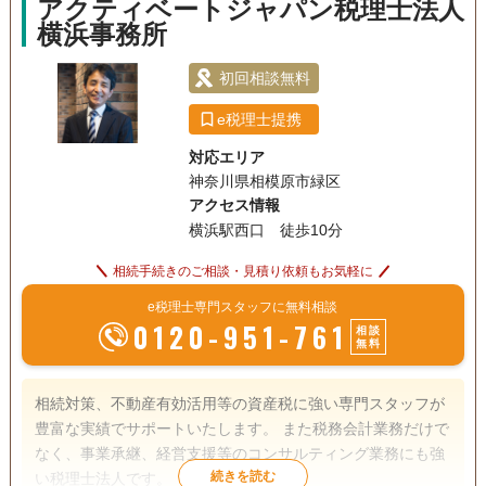
アクティベートジャパン税理士法人
利になります。 ☆事務所設立の趣旨に鑑み相続人間での係争
横浜事務所
案件はお取り扱いしていません。
初回相談無料
e税理士提携
対応エリア
神奈川県相模原市緑区
アクセス情報
横浜駅西口 徒歩10分
相続手続きのご相談・見積り依頼もお気軽に
e税理士専門スタッフに無料相談
0120-951-761
相談
無料
相続対策、不動産有効活用等の資産税に強い専門スタッフが
豊富な実績でサポートいたします。 また税務会計業務だけで
なく、事業承継、経営支援等のコンサルティング業務にも強
い税理士法人です。