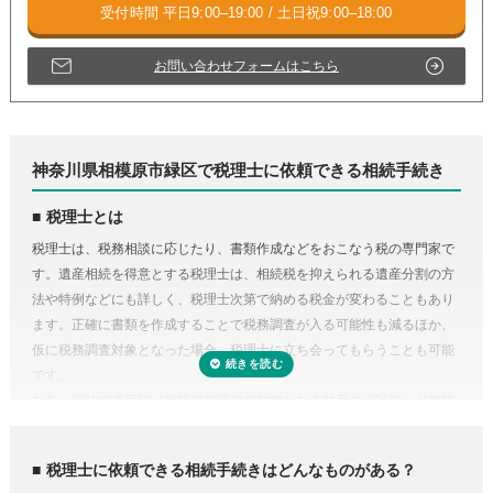
お問い合わせフォームはこちら
神奈川県相模原市緑区で税理士に依頼できる相続手続き
税理士とは
税理士は、税務相談に応じたり、書類作成などをおこなう税の専門家で
す。遺産相続を得意とする税理士は、相続税を抑えられる遺産分割の方
法や特例などにも詳しく、税理士次第で納める税金が変わることもあり
ます。正確に書類を作成することで税務調査が入る可能性も減るほか、
仮に税務調査対象となった場合、税理士に立ち会ってもらうことも可能
です。
なお、正味の遺産額（相続税の課税の対象となる財産の合計額）が相続
税の基礎控除内（相続税の申告・納税が不要）であれば、税理士に依頼
する必要はありません。
税理士に依頼できる相続手続きはどんなものがある？