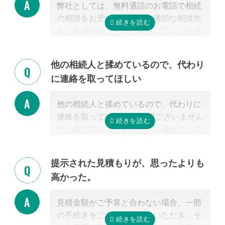
弊社としては、無料通話のお電話で相続
の相談をお受けすること、適切な相談先
をご案内すること、ご希望に応じて提携
する行政書士・税理士との無料面談のセ
ッティングをするところまで無料で行っ
他の相続人と揉めているので、代わり
ています。
に連絡を取ってほしい
またご紹介した専門家については、面談
でお客様のご相談にのること、必要な相
他の相続人と揉めているので、代わりに
続手続きを明らかにすること、それに対
連絡を取ってほしい 申し訳ございません
するお見積りを提示するところまでは無
が、既に揉めてしまっている場合は、弁
料で行っています。
護士しか対応ができないため法律上ご紹
「自分で作成した書類が正しいかチェッ
介できません。 姉妹サイト「いい相続」
クしてほしい」といったご相談は、専門
提示された見積もりが、思ったよりも
に相談可能な弁護士が掲載されています
家の能力を使った実務に当たるため、無
高かった。
ので、お客様から弁護士事務所に直接ご
料面談の対象外です。詳しくは専門スタ
相談ください。
ッフまでご相談ください。
見積金額がご予算と合わない場合、一部
掲載中の弁護士一覧はこちら
の手続きをご自身で行っていただき、そ