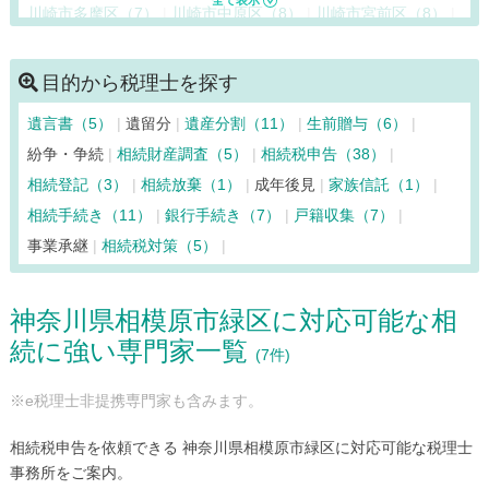
川崎市多摩区（7）
川崎市中原区（8）
川崎市宮前区（8）
清川村（2）
相模原市中央区（12）
相模原市緑区（7）
相模原市南区（9）
寒川町（3）
座間市（7）
逗子市（8）
目的から税理士を探す
茅ヶ崎市（3）
中井町（2）
二宮町（2）
箱根町（2）
遺言書（5）
遺留分
遺産分割（11）
生前贈与（6）
秦野市（5）
葉山町（6）
平塚市（7）
藤沢市（5）
紛争・争続
相続財産調査（5）
相続税申告（38）
松田町（2）
真鶴町（2）
三浦市（6）
南足柄市（3）
相続登記（3）
相続放棄（1）
成年後見
家族信託（1）
山北町（2）
大和市（8）
湯河原町（2）
横須賀市（9）
相続手続き（11）
銀行手続き（7）
戸籍収集（7）
横浜市青葉区（8）
横浜市旭区（6）
横浜市泉区（8）
事業承継
相続税対策（5）
横浜市磯子区（6）
横浜市神奈川区（11）
横浜市金沢区（6）
横浜市港南区（8）
横浜市港北区（6）
神奈川県相模原市緑区に対応可能な相
横浜市栄区（6）
横浜市瀬谷区（7）
横浜市都筑区（8）
続に強い専門家一覧
横浜市鶴見区（8）
横浜市戸塚区（11）
横浜市中区（14）
(7件)
横浜市西区（11）
横浜市保土ケ谷区（9）
※e税理士非提携専門家も含みます。
横浜市緑区（8）
横浜市南区（6）
相続税申告を依頼できる 神奈川県相模原市緑区に対応可能な税理士
事務所をご案内。