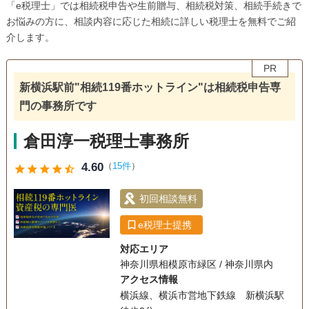
「e税理士」では相続税申告や生前贈与、相続税対策、相続手続きで
お悩みの方に、相談内容に応じた相続に詳しい税理士を無料でご紹
介します。
PR
新横浜駅前"相続119番ホットライン"は相続税申告専
門の事務所です
倉田淳一税理士事務所
4.60
（
15件
）
star
star
star
star
star_half
初回相談無料
e税理士提携
対応エリア
神奈川県相模原市緑区 / 神奈川県内
アクセス情報
横浜線、横浜市営地下鉄線 新横浜駅