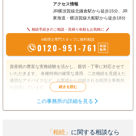
アクセス情報
不可欠なものであり、常にお客様の成功に貢献することを使
JR横須賀線北鎌倉駅から徒歩15分、JR
命としています。
東海道・横須賀線大船駅から徒歩18分
相続手続きのご相談・見積り依頼もお気軽に
e税理士専門スタッフに無料相談
0120-951-761
相談
無料
資産税の豊富な実務経験を活かし、親切・丁寧に対応させて
いただきます。 各種特例の確実な適用、二次相続を見据えた
適切なアドバイスなど、お客様から信頼される税理士事務所
を目指しています。
この事務所の詳細を見る
遺産分割
相続財産調査
相続税申告
相続手続き
銀行手続き
戸籍収集
相続人調査
「相続」
に関する相談なら