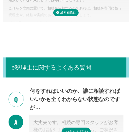
選択していない人にとっては専門外となります。
対象となった場合、税理士に立ち会ってもらうことも可能です。
これらを念頭に置いて、相続を依頼するのであれば、相続を専門に扱う
税理士に依頼しなくてもいい場合はある？
税理士や、経験や実績のある税理士を探しましょう。
正味の遺産額（相続税の課税の対象となる財産の合計額）が相続税の基
「
e税理士
」で相続税の悩みをスッキリ解決！
礎控除内（相続税の申告・納税が不要）であれば、税理士に依頼する必
要はありません。
e税理士に関するよくある質問
何をすればいいのか、誰に相談すれば
いいかも全くわからない状態なのです
が…
大丈夫です。相続の専門スタッフがお客
様のお話を丁寧に伺いながら、ご状況を