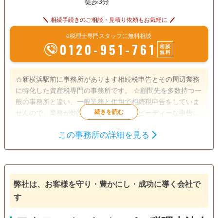
徒歩3分
相続手続きのご相談・見積り依頼もお気軽に
e税理士専門スタッフに無料相談
0120-951-761
相談
無料
☆新横浜駅前に事務所があります相続税申告とその周辺業務
に特化した資産税専門の事務所です。 ☆顧問先を多数持つ一
般の事務所と違い、一般業務と併用で相続税申告をしていま
せんので、業務が効率化されており、スピーディーな申告を
行っています。 ☆所長は銀行出身で、宅地建物取引士資格も
この事務所の詳細を見る
有しますので、土地評価の見立てだけでなく、金融・保険の
遺産分割
生前贈与
相続財産調査
実務知識が豊富です。 ☆申告期限が迫っている申告にも頼り
相続税申告
相続手続き
銀行手続き
になる事務所です。 ☆仕事が忙しい方には土日や夜間の面談
行っていますし、webによるオンライン打ち合わせもしてい
戸籍収集
相続税対策
相続人調査
ます。 ☆税務調査対策に有効といわれている書面添付制度に
弊社は、お客様を守り・豊かにし・成功に導く会社で
よる申告を行っていますし、複数の申告プランがありますの
電話相談可
訪問可
土日相談可
初回相談無料
す
で、ご要望に沿った申告ができます。 ☆令和5年には相鉄線
が新横浜に乗り入れ東横線とも接続しますので、より一層便
18時以降相談可
オンライン面談可
事務所面談可