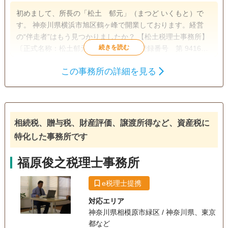
初めまして、所長の「松土 郁元」（まつど いくもと）で
す。 神奈川県横浜市旭区鶴ヶ峰で開業しております。経営
の“伴走者”はもう見つかりましたか？ 【松土税理士事務所】
〔正式名称：松土郁元税理士事務所〕(登録番号 第 94165
号 東京地方税理士会会員 保土ヶ谷支部所属)は、税務に
この事務所の詳細を見る
関する幅広い知識はもちろんのこと、学生の頃から不動産や
遺言書
遺産分割
相続財産調査
株式の長い運用実績をもつ私と私を取り巻くプロフェッショ
相続税申告
相続登記
相続放棄
ナル集団が運営する税理士事務所です。 弊所は法人や個人の
お客様に対して、税務申告や決算書作成、税務相談だけに留
家族信託
相続手続き
銀行手続き
まらず、幅広いサービスを提供しています。また税務や会計
相続税、贈与税、財産評価、譲渡所得など、資産税に
戸籍収集
相続人調査
生前贈与（不動産名
に関する最新の情報にも精通しており、お客様に適切なアド
義変更）
特化した事務所です
バイスを提供することができます。 弊所はお客様と密にコミ
ュニケーションを取り、お客様のニーズに合わせた最適な解
電話相談可
土日相談可
初回相談無料
18時以降相談可
福原俊之税理士事務所
決策を提供することを目指しています。話しやすさ、実力、
本物です。弊所のサービスはお客様のビジネスを効率的に運
事務所面談可
e税理士提携
営し成長を促進するために必要なものです。 弊所は、「30年
を超える経験を、あなたの味方に」をモットーに、「信頼
対応エリア
性、正確性、迅速性、そして親切さ」を大切にしています。
神奈川県相模原市緑区 / 神奈川県、東京
都など
それ故弊所が提供するサービスはお客様のビジネスにとって