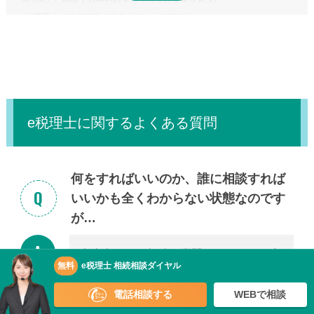
受付時間 平日9:00–19:00 / 土日祝9:00–18:00
正味の遺産額（相続税の課税の対象となる財産の合計額）が相続税の基
「
e税理士
」で相続税の悩みをスッキリ解決！
礎控除内（相続税の申告・納税が不要）であれば、税理士に依頼する必
要はありません。
e税理士に関するよくある質問
何をすればいいのか、誰に相談すれば
いいかも全くわからない状態なのです
が…
大丈夫です。相続の専門スタッフがお客
無料
e税理士 相続相談ダイヤル
様のお話を丁寧に伺いながら、ご状況を
整理するところからお手伝いいたしま
電話相談する
WEBで相談
す。まずはお気軽にご連絡ください。