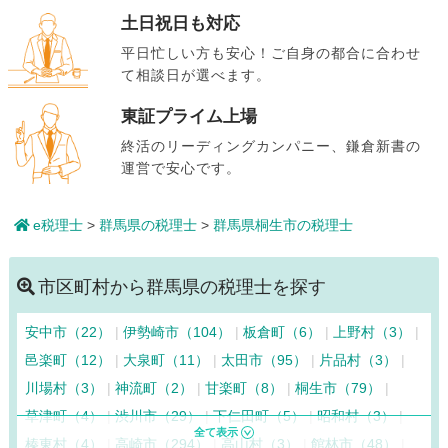
土日祝日も対応
平日忙しい方も安心！ご自身の都合に合わせ
て相談日が選べます。
東証プライム上場
終活のリーディングカンパニー、鎌倉新書の
運営で安心です。
e税理士
>
群馬県の税理士
>
群馬県桐生市の税理士
市区町村から群馬県の税理士を探す
安中市（22）
伊勢崎市（104）
板倉町（6）
上野村（3）
邑楽町（12）
大泉町（11）
太田市（95）
片品村（3）
川場村（3）
神流町（2）
甘楽町（8）
桐生市（79）
草津町（4）
渋川市（29）
下仁田町（5）
昭和村（3）
榛東村（4）
高崎市（294）
高山村（3）
館林市（48）