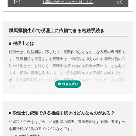
お問い合わせフォームはこちら
群馬県桐生市で税理士に依頼できる相続手続き
税理士とは
税理士は、税務相談に応じたり、書類作成などをおこなう税の専門家で
す。遺産相続を得意とする税理士は、相続税を抑えられる遺産分割の方
法や特例などにも詳しく、税理士次第で納める税金が変わることもあり
ます。正確に書類を作成することで税務調査が入る可能性も減るほか、
仮に税務調査対象となった場合、税理士に立ち会ってもらうことも可能
です。
なお、正味の遺産額（相続税の課税の対象となる財産の合計額）が相続
税の基礎控除内（相続税の申告・納税が不要）であれば、税理士に依頼
する必要はありません。
税理士に依頼できる相続手続きはどんなものがある？
相続税の申告をはじめ、相続財産の調査、遺産分割をする際に考慮すべ
き相続税の特例のアドバイスなどです。