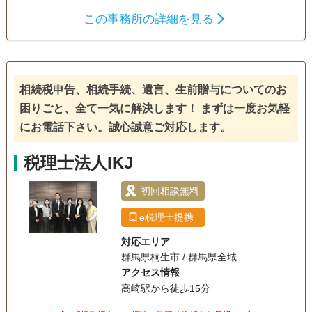
いざという時に備える為の事前のご相談も、 お亡くなりにな
この事務所の詳細を見る
ってからのご相談も、 財産目録から路線価による土地評価な
生前贈与
相続税申告
相続手続き
ど、申告まで一貫してサポートさせていただきます。
電話相談可
訪問可
土日相談可
初回相談無料
相続税申告、相続手続、遺言、生前贈与についてのお
18時以降相談可
オンライン面談可
事務所面談可
困りごと、全て一気に解決します！ まずは一度お気軽
にお電話下さい。誠心誠意ご対応します。
税理士法人IKJ
初回相談無料
e税理士提携
対応エリア
群馬県桐生市 / 群馬県全域
アクセス情報
高崎駅から徒歩15分