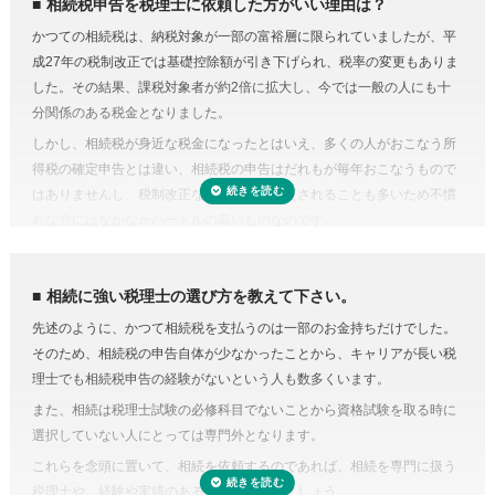
相続税申告を税理士に依頼した方がいい理由は？
のや資料集めに相当の時間と労力を費やすことを考えてみると、税金の
相続税には申告書の他、総額の計算書、生命保険・財産・債務の明細書
かつての相続税は、納税対象が一部の富裕層に限られていましたが、平
プロの税理士に頼むという選択肢がコストに見合うものだと納得がいく
など非常に多くの書類作成が必要となります。もちろん、相続人自身で
成27年の税制改正では基礎控除額が引き下げられ、税率の変更もありま
のではないでしょうか。
申告することもできますが、不動産や非上場株式などは財産の評価が難
した。その結果、課税対象者が約2倍に拡大し、今では一般の人にも十
費用が気になる方は、相続税申告の費用を複数の専門家にまとめて依頼
しく書類作成も煩雑なことから、税理士に依頼するのが一般的です。
分関係のある税金となりました。
できる「
相続費用見積ガイド
」をご利用ください。
準確定申告とは、亡くなった方の所得の確定と納税の手続きを相続人が
しかし、相続税が身近な税金になったとはいえ、多くの人がおこなう所
代わりにおこなうこと。準確定申告の対象となるのは1月1日から亡くな
得税の確定申告とは違い、相続税の申告はだれもが毎年おこなうもので
った日までの所得ですが、前年分も申告前であれば合わせて手続きをお
はありませんし、税制改正などで内容が変更されることも多いため不慣
こないます。亡くなった方が個人で事業をおこなっていたり不動産を賃
れな方にはなかなかハードルの高いものなのです。
貸していた場合など、相続人ではわからないことがあるときは税理士に
相続税にはさまざまな特例があり専門知識が必要
依頼するのが良いでしょう。
相続税にはさまざまな特例があります。それらを駆使すれば課税対象額
相続に強い税理士の選び方を教えて下さい。
を減らしたり、納税額を少なくできる可能性があります。
先述のように、かつて相続税を支払うのは一部のお金持ちだけでした。
しかし、どんな特例が使えるのかを知らない、または分からなければ、
そのため、相続税の申告自体が少なかったことから、キャリアが長い税
特例を活用しないまま申告していることすら気づかないこともありえる
理士でも相続税申告の経験がないという人も数多くいます。
のです。また、たとえ単純な計算ミスだったとしても間違って申告して
また、相続は税理士試験の必修科目でないことから資格試験を取る時に
しまえば罰金のペナルティ対象になるおそれもあります。仮に税務調査
選択していない人にとっては専門外となります。
対象となった場合、税理士に立ち会ってもらうことも可能です。
これらを念頭に置いて、相続を依頼するのであれば、相続を専門に扱う
税理士に依頼しなくてもいい場合はある？
税理士や、経験や実績のある税理士を探しましょう。