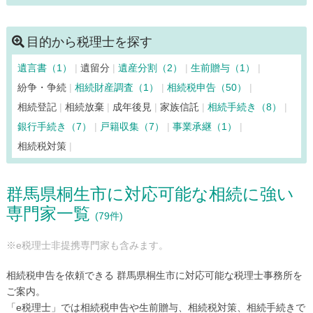
玉村町（17）
千代田町（4）
嬬恋村（3）
富岡市（28）
中之条町（12）
長野原町（4）
南牧村（3）
目的から税理士を探す
沼田市（14）
東吾妻町（8）
藤岡市（31）
遺言書（1）
遺留分
遺産分割（2）
生前贈与（1）
前橋市（238）
みどり市（13）
みなかみ町（7）
紛争・争続
相続財産調査（1）
相続税申告（50）
明和町（12）
吉岡町（7）
相続登記
相続放棄
成年後見
家族信託
相続手続き（8）
銀行手続き（7）
戸籍収集（7）
事業承継（1）
相続税対策
群馬県桐生市に対応可能な相続に強い
専門家一覧
(79件)
※e税理士非提携専門家も含みます。
相続税申告を依頼できる 群馬県桐生市に対応可能な税理士事務所を
ご案内。
「e税理士」では相続税申告や生前贈与、相続税対策、相続手続きで