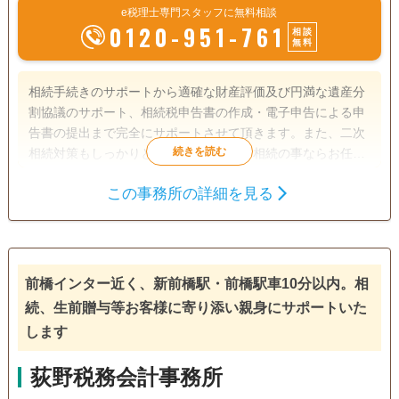
e税理士専門スタッフに無料相談
0120-951-761
相談
無料
相続手続きのサポートから適確な財産評価及び円満な遺産分
割協議のサポート、相続税申告書の作成・電子申告による申
告書の提出まで完全にサポートさせて頂きます。また、二次
相続対策もしっかりとさせて頂きます。相続の事ならお任せ
下さい。
この事務所の詳細を見る
遺産分割
相続税申告
電話相談可
訪問可
女性スタッフ対応可
土日相談可
前橋インター近く、新前橋駅・前橋駅車10分以内。相
初回相談無料
18時以降相談可
オンライン面談可
続、生前贈与等お客様に寄り添い親身にサポートいた
事務所面談可
します
荻野税務会計事務所