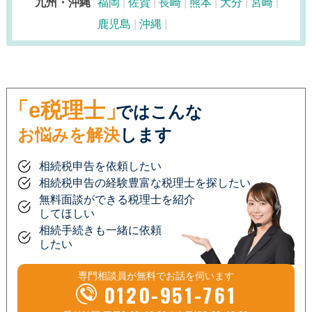
九州・沖縄
福岡
佐賀
長崎
熊本
大分
宮崎
鹿児島
沖縄
「e税理士」
ではこんな
お悩みを解決
します
相続税申告を依頼したい
相続税申告の経験豊富な税理士を探したい
無料面談ができる税理士を紹介
してほしい
相続手続きも一緒に依頼
したい
専門相談員が
無料
でお話を伺います
0120-951-761