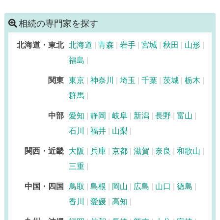
相続の専門家を探す
北海道・東北
北海道
青森
岩手
宮城
秋田
山形
福島
関東
東京
神奈川
埼玉
千葉
茨城
栃木
群馬
中部
愛知
静岡
岐阜
新潟
長野
富山
石川
福井
山梨
関西・近畿
大阪
兵庫
京都
滋賀
奈良
和歌山
三重
中国・四国
鳥取
島根
岡山
広島
山口
徳島
香川
愛媛
高知