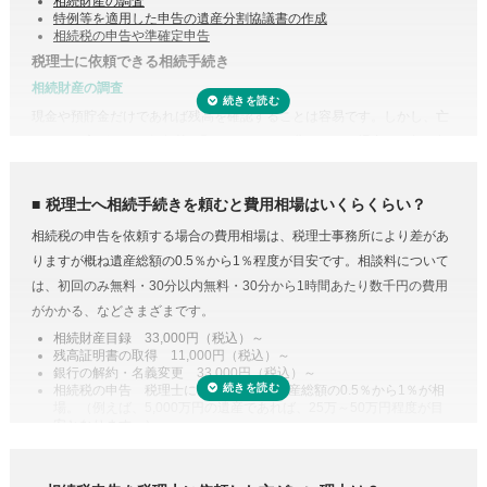
相続財産の調査
特例等を適用した申告の遺産分割協議書の作成
相続税の申告や準確定申告
税理士に依頼できる相続手続き
相続財産の調査
現金や預貯金だけであれば残高を確認することは容易です。しかし、亡
くなった方がどこの銀行等に預けていたのか分からない場合は一行一行
調査する必要があります。
また、株式や貴金属、不動産などは評価をする必要があります。また、
税理士へ相続手続きを頼むと費用相場はいくらくらい？
財産調査と相続税申告は共通する書類が多いため、税理士に依頼するこ
相続税の申告を依頼する場合の費用相場は、税理士事務所により差があ
とで合わせて収集・管理が可能になり、取り直しや多く取りすぎなどの
りますが概ね遺産総額の0.5％から1％程度が目安です。相談料について
手間・無駄が省けます。
は、初回のみ無料・30分以内無料・30分から1時間あたり数千円の費用
控除や特例を活用した遺産分割
がかかる、などさまざまです。
相続税には税額を抑えられる特例が多く用意されています。
相続財産目録 33,000円（税込）～
残高証明書の取得 11,000円（税込）～
例えば、配偶者が取得した正味の遺産額は、1億6,000万円と配偶者の法
銀行の解約・名義変更 33,000円（税込）～
定相続分相当額を比較してどちらか大きい金額までは相続税がかからな
相続税の申告 税理士により差があり遺産総額の0.5％から1％が相
場。（例えば、5,000万円の遺産であれば、25万～50万円程度が目
い制度があります。また、二次相続と言われる近い将来の相続を見据え
安となります。）
て遺産分割をするという方法もあります。相続に強い税理士であれば、
専門家に依頼することは安心のためのコスト
こうした特例を活用した申告のための遺産分割協議書を作成できます。
人生で数回程度の相続税申告をするためだけに、相続税に関する調べも
相続税の申告や準確定申告