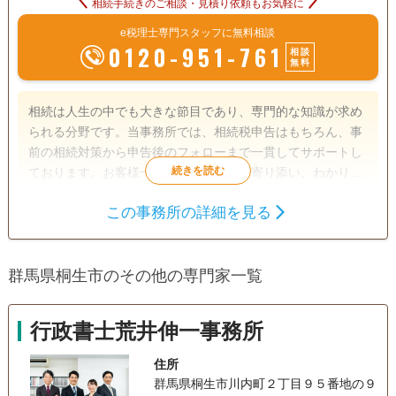
相続手続きのご相談・見積り依頼もお気軽に
e税理士専門スタッフに無料相談
0120-951-761
相談
無料
相続は人生の中でも大きな節目であり、専門的な知識が求め
られる分野です。当事務所では、相続税申告はもちろん、事
前の相続対策から申告後のフォローまで一貫してサポートし
ております。お客様一人ひとりの状況に寄り添い、わかりや
すい説明と丁寧な対応を心がけています。初めての方でも安
この事務所の詳細を見る
心してご相談いただける体制を整えておりますので、どうぞ
遺言書
遺産分割
相続財産調査
お気軽にお問い合わせください。
相続税申告
相続手続き
銀行手続き
群馬県桐生市のその他の専門家一覧
戸籍収集
事業承継
相続人調査
生前贈与（不動産名
義変更）
行政書士荒井伸一事務所
住所
群馬県桐生市川内町２丁目９５番地の９