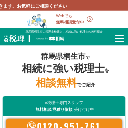
軽にご相談ください
Webでも
無料相談受付中
群馬県桐生市の税理士検索と、相続に強い税理士の無料紹介
群馬県桐生市
で
相続に強い税理士
を
相談無料
でご紹介
e税理士専門スタッフ
無料相談/見積り依頼
受け付け中
0120-951-761