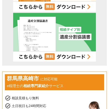
群馬県高崎市
に対応可能
e税理士の
相続専門家紹介
サービス
task_alt
相談見積もり無料
task_alt
土日祝日も24時間対応