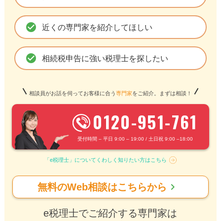
check_circle
近くの専門家を紹介してほしい
check_circle
相続税申告に強い税理士を探したい
相談員がお話を伺ってお客様に合う
専門家
をご紹介。まずは相談！
0120-951-761
受付時間 – 平日 9:00 – 19:00 / 土日祝 9:00 –18:00
「e税理士」についてくわしく知りたい方はこちら
chevron_right
無料のWeb相談はこちらから
e税理士でご紹介する専門家は