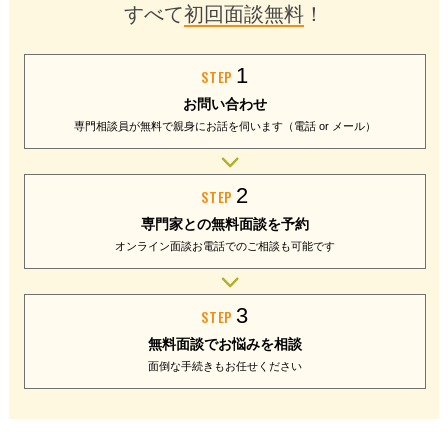
すべて
初回面談無料
！
1
STEP
お問い合わせ
専門相談員が無料で
親身にお話を伺います
（電話 or メール）
2
STEP
専門家との
無料面談を予約
オンライン面談
お電話でのご相談
も可能です
3
STEP
無料面談で
お悩みを相談
面倒な手続きも
お任せください