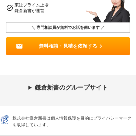
東証プライム上場
task_alt
鎌倉新書が運営
＼ 専門相談員が無料でお話を伺います ／
mail
chevron_right
無料相談・見積を依頼する
鎌倉新書のグループサイト
株式会社鎌倉新書は個人情報保護を目的にプライバシーマーク
を取得しています。