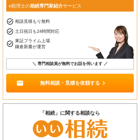
e税理士の
相続専門家紹介
サービス
task_alt
相談見積もり無料
task_alt
土日祝日も24時間対応
東証プライム上場
task_alt
鎌倉新書が運営
＼ 専門相談員が無料でお話を伺います ／
mail
chevron_right
無料相談・見積を依頼する
「相続」に関する相談なら