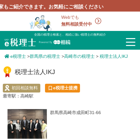
介できます。お気軽にご相談ください
Webでも
無料相談受付中
全国の税理士検索と、相続に強い税理士の無料紹介
e税理士
>
群馬県の税理士
>
高崎市の税理士
>
税理士法人IKJ
税理士法人IKJ
初回相談無料
e税理士提携
最寄駅：
高崎駅
群馬県高崎市成田町31-66