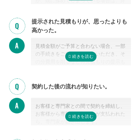
が、既に揉めてしまっている場合は、弁
料で行っています。
護士しか対応ができないため法律上ご紹
「自分で作成した書類が正しいかチェッ
介できません。 姉妹サイト「いい相続」
クしてほしい」といったご相談は、専門
提示された見積もりが、思ったよりも
に相談可能な弁護士が掲載されています
家の能力を使った実務に当たるため、無
高かった。
ので、お客様から弁護士事務所に直接ご
料面談の対象外です。詳しくは専門スタ
相談ください。
ッフまでご相談ください。
見積金額がご予算と合わない場合、一部
掲載中の弁護士一覧はこちら
の手続きをご自身で行っていただき、そ
の分費用を削るなど再見積もりの提示も
可能です。
見積を提示した専門家に直接相談がしづ
らい場合、弊社専門スタッフがお客様に
契約した後の流れが知りたい。
代わって先生と調整することもできます
ので、遠慮なくご相談ください。
お客様と専門家との間で契約を締結し、
お客様から専門家に着手金が支払われた
ら、専門家が動き出します。
お客様が専門家と会うのは最初の1回だ
けの場合が多く、契約後は電話・メー