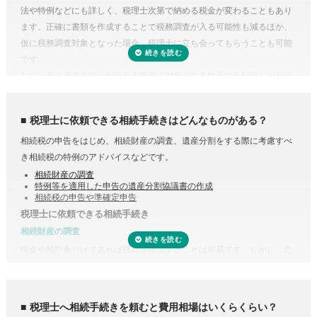
法や特例などにも詳しく、税理士次第で納める税金が変わることもあり
ます。正確に書類を作成することで税務調査が入る可能性も減るほか、
仮に税務調査対象となった場合、税理士に立ち会ってもらうことも可能
です。
なお、正味の遺産額（相続税の課税の対象となる財産の合計額）が相続
税の基礎控除内（相続税の申告・納税が不要）であれば、税理士に依頼
する必要はありません。
税理士に依頼できる相続手続きはどんなものがある？
相続税の申告をはじめ、相続財産の調査、遺産分割をする際に考慮すべ
き相続税の特例のアドバイスなどです。
相続財産の調査
特例等を適用した申告の遺産分割協議書の作成
相続税の申告や準確定申告
税理士に依頼できる相続手続き
受付時間 平日9:00–19:00 / 土日祝9:00–18:00
相続財産の調査
現金や預貯金だけであれば残高を確認することは容易です。しかし、亡
くなった方がどこの銀行等に預けていたのか分からない場合は一行一行
調査する必要があります。
また、株式や貴金属、不動産などは評価をする必要があります。また、
税理士へ相続手続きを頼むと費用相場はいくらくらい？