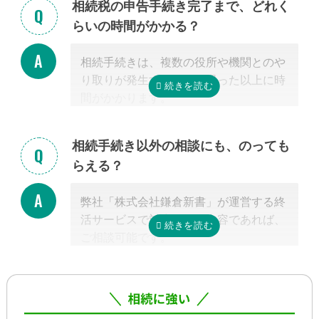
相続税の申告手続き完了まで、どれく
ル・郵便などを使って進捗状況などの連
らいの時間がかかる？
絡を取り合う形になります。
基本的には、あとは専門家に任せておけ
相続手続きは、複数の役所や機関とのや
ば大丈夫ですので、ご安心ください。
り取りが発生するため、思った以上に時
間がかかります。
手続きの内容によって異なりますが、戸
籍収集だけで1ヵ月以上かかる場合もあ
相続手続き以外の相談にも、のっても
り、専門家が効率よく進めたとしても一
らえる？
般的には全部で約3-4カ月かかると言わ
れています。
弊社「株式会社鎌倉新書」が運営する終
これに相続税申告が加わると、相談発生
活サービスで対応可能な内容であれば、
後10カ月以内に申告しなければならない
ご相談可能です。
ため、早めの動き出しが肝心です。
具体的には、相続した不動産の査定・売
もしご自分で全ての手続きをやろうとす
却支援、のこされた高齢のご家族の見守
る場合、平日昼間に何度も役所に行くな
り・介護支援、相続した財産の資産運用
どさらに時間がかかるので、専門家に任
のご相談、本位牌や法要・海洋散骨・お
せたほうが早く確実に手続きが進み、ス