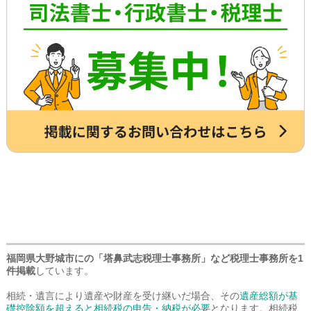
墓など仏事に関するご相談などです。
トレスもなく安心でしょう。
詳しくは専門スタッフまでお問合せくだ
さい。
福岡県大野城市にの「塔鼻武志税理士事務所」など税理士事務所を1
件掲載
しています。
相続・遺言により遺産や財産を受け継いだ場合、その
遺産総額が基
礎控除額を超えると相続税の申告・納税が必要
となります。相続税