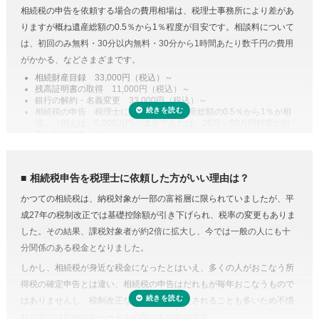
財産調査と相続税申告は共通する書類が多いため、税理士に依頼するこ
相続税の申告を依頼する場合の費用相場は、税理士事務所により差があ
とで合わせて収集・管理が可能になり、取り直しや多く取りすぎなどの
りますが概ね遺産総額の0.5％から1％程度が目安です。相談料について
手間・無駄が省けます。
は、初回のみ無料・30分以内無料・30分から1時間あたり数千円の費用
控除や特例を活用した遺産分割
がかかる、などさまざまです。
相続税には税額を抑えられる特例が多く用意されています。
相続財産目録 33,000円（税込）～
残高証明書の取得 11,000円（税込）～
例えば、配偶者が取得した正味の遺産額は、1億6,000万円と配偶者の法
銀行の解約・名義変更 33,000円（税込）～
定相続分相当額を比較してどちらか大きい金額までは相続税がかからな
相続税の申告 税理士により差があり遺産総額の0.5％から1％が相
場。（例えば、5,000万円の遺産であれば、25万～50万円程度が目
い制度があります。また、二次相続と言われる近い将来の相続を見据え
安となります。）
て遺産分割をするという方法もあります。相続に強い税理士であれば、
専門家に依頼することは安心のためのコスト
こうした特例を活用した申告のための遺産分割協議書を作成できます。
人生で数回程度の相続税申告をするためだけに、相続税に関する調べも
相続税の申告や準確定申告
相続税申告を税理士に依頼した方がいい理由は？
のや資料集めに相当の時間と労力を費やすことを考えてみると、税金の
相続税には申告書の他、総額の計算書、生命保険・財産・債務の明細書
かつての相続税は、納税対象が一部の富裕層に限られていましたが、平
プロの税理士に頼むという選択肢がコストに見合うものだと納得がいく
など非常に多くの書類作成が必要となります。もちろん、相続人自身で
成27年の税制改正では基礎控除額が引き下げられ、税率の変更もありま
のではないでしょうか。
申告することもできますが、不動産や非上場株式などは財産の評価が難
した。その結果、課税対象者が約2倍に拡大し、今では一般の人にも十
費用が気になる方は、相続税申告の費用を複数の専門家にまとめて依頼
しく書類作成も煩雑なことから、税理士に依頼するのが一般的です。
分関係のある税金となりました。
できる「
相続費用見積ガイド
」をご利用ください。
準確定申告とは、亡くなった方の所得の確定と納税の手続きを相続人が
しかし、相続税が身近な税金になったとはいえ、多くの人がおこなう所
代わりにおこなうこと。準確定申告の対象となるのは1月1日から亡くな
得税の確定申告とは違い、相続税の申告はだれもが毎年おこなうもので
った日までの所得ですが、前年分も申告前であれば合わせて手続きをお
はありませんし、税制改正などで内容が変更されることも多いため不慣
こないます。亡くなった方が個人で事業をおこなっていたり不動産を賃
れな方にはなかなかハードルの高いものなのです。