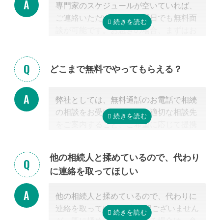
専門家のスケジュールが空いていれば、
ご連絡いただいた当日や翌日でも無料面
談が可能です。お急ぎの場合、まずはお
電話ください。
どこまで無料でやってもらえる？
弊社としては、無料通話のお電話で相続
の相談をお受けすること、適切な相談先
をご案内すること、ご希望に応じて提携
する行政書士・税理士との無料面談のセ
ッティングをするところまで無料で行っ
他の相続人と揉めているので、代わり
ています。
に連絡を取ってほしい
またご紹介した専門家については、面談
でお客様のご相談にのること、必要な相
他の相続人と揉めているので、代わりに
続手続きを明らかにすること、それに対
連絡を取ってほしい 申し訳ございません
するお見積りを提示するところまでは無