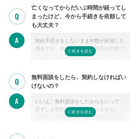
なぜなら、専門家選びで最も大切なの
亡くなってからだいぶ時間が経ってし
は、
自宅近くに事務所があるかではな
まったけど、今から手続きを依頼して
く、その士業が相続税に強いかどうか
だ
も大丈夫？
からです。
特に税理士にとって、相続は税理士試験
相続手続きをしないまま年数が経過した
の必修科目でないことから資格試験を取
場合でも、名義変更などの対応は可能で
る時に選択していない人にとっては専門
すので、お気軽にご相談ください。（※
外となります。
相続放棄は対象外）
相続税を安くするためには、相続税申告
の実績の多い税理士に依頼することが最
無料面談をしたら、契約しなければい
も大切だと言えます。
けないの？
なお自宅から離れた専門家をご紹介した
場合でも、ご自宅やご自宅近くのカフェ
いいえ、無料面談をしたからといって、
等まで出張費無料で訪問可能ですのでご
必ずしも契約する必要はありません。
安心ください。
専門家との無料面談では、お客様の状況
に応じて、必要な手続きの内容を明らか
にし、依頼した場合の見積もりを無料で