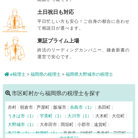
土日祝日も対応
平日忙しい方も安心！ご自身の都合に合わせ
て相談日が選べます。
東証プライム上場
終活のリーディングカンパニー、鎌倉新書の
運営で安心です。
e税理士
>
福岡県の税理士
>
福岡県大野城市の税理士
市区町村から福岡県の税理士を探す
赤村
朝倉市
芦屋町
飯塚市
糸島市（1）
糸田町
うきは市（1）
宇美町（1）
大川市（1）
大木町
大任町
大野城市（1）
大牟田市
岡垣町
小郡市
遠賀町
春日市（3）
粕屋町（1）
嘉麻市
川崎町
香春町
苅田町