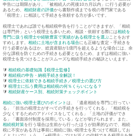
申告には期限があり、「被相続人の死後10カ月以内」に行う必要が
あるため、
相続財産の評価
から書類作成までを税の専門家である
「税理士」に相談して手続きを依頼する方が多いです。
税理士であれば誰でも相続税申告を行うことができますが、「相続
は専門外」という税理士も多いため、相談・依頼する際には
相続を
専門に扱う税理士や経験豊富で実績がある税理士を選ぶ
ことをおす
すめします。
相続に土地が含まれる場合
にも正確な査定・手続きを
行う必要があるほか、総資産額が1億円を超えるような場合には、余
分な課税を防ぐための手続きも必要となるため、まずは相続に強い
税理士を見つけることがスムーズな相続手続きの秘訣といえます。
🔰
相続税の基礎知識【税理士監修】
🔰
相続税の申告・納税手続き全解説！
🔰
税理士に依頼できる相続手続き／税理士の選び方
🔰
税理士に払う費用は相続税の何％くらいになる？
🔰
相続財産ケース別、相続対策チェックポイント
相続に強い税理士選びのポイント
は、「遺産相続を専門に行ってい
る」「担当の税理士がすべての手続きを行ってくれる」「相続税を
少なくするためのアドバイスをしてくれる」「土地の評価ができ
る」「書面添付制度を採用している」などが挙げられます。また、
相続税対策
を行う場合は生前から行ったほうが効果的なので、相続
税に不安がある方は事前に相続に強い税理士を見つけて相談してお
くとよいでしょう。「e税理士」ではお近くの信頼できる税理士を無