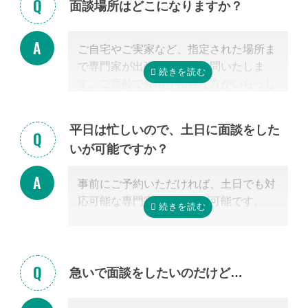
提示させて頂きます。
面談場所はどこになりますか？
正式な手続き代行の契約をするまでは、
料金は発生しません。また面談後にしつ
ご自宅やご実家など、指定された場所ま
こく営業するようなことはありませんの
で専門家が出張費無料で訪問いたしま
でご安心ください。
す。ご高齢で外出が困難な方がいらっし
ゃる場合もご安心ください。
また専門家の事務所での面談、Zoom等
平日は忙しいので、土日に面談をした
を使ったオンライン面談にも対応可能で
いが可能ですか？
す。（一部士業を除く）
無料面談のお申し込み時に、弊社相談員
事前にご予約いただければ、土日でも対
までご希望の方法をお申し付けくださ
応可能な専門家のご紹介が可能です。
い。
急いで面談をしたいのだけど…