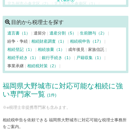
北九州市小倉北区（2）
北九州市小倉南区（1）
北九州市戸畑区
北九州市門司区（1）
北九州市八幡西区（1）
北九州市八幡東区（1）
目的から税理士を探す
北九州市若松区
鞍手町
久留米市（7）
桂川町
上毛町
遺言書（1）
遺留分
遺産分割（5）
生前贈与（2）
古賀市（1）
小竹町
篠栗町（1）
志免町（2）
紛争・争続
相続財産調査（1）
相続税申告（17）
新宮町（1）
須惠町（1）
添田町
田川市（1）
大刀洗町
相続登記（1）
相続放棄（1）
成年後見
家族信託
太宰府市（1）
筑後市（1）
筑紫野市（1）
築上町
相続手続き（1）
銀行手続き（1）
戸籍収集（1）
筑前町
東峰村
那珂川市（2）
中間市
直方市
事業承継
相続税対策（2）
久山町（1）
広川町
福岡市早良区（2）
福岡市城南区（2）
福岡市中央区（7）
福岡市西区（2）
福岡県大野城市に対応可能な相続に強
福岡市博多区（4）
福岡市東区（3）
福岡市南区（3）
い専門家一覧
福智町
福津市（1）
豊前市
水巻町
みやこ町
みやま市
(1件)
宮若市
宗像市（1）
柳川市（1）
八女市
行橋市
吉富町
※e税理士非提携専門家も含みます。
相続税申告を依頼できる 福岡県大野城市に対応可能な税理士事務所
をご案内。