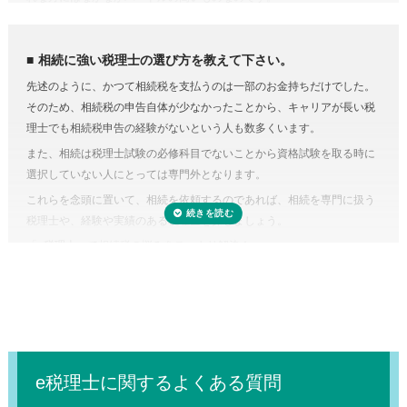
貸していた場合など、相続人ではわからないことがあるときは税理士に
相続税にはさまざまな特例があり専門知識が必要
依頼するのが良いでしょう。
相続税にはさまざまな特例があります。それらを駆使すれば課税対象額
相続に強い税理士の選び方を教えて下さい。
を減らしたり、納税額を少なくできる可能性があります。
先述のように、かつて相続税を支払うのは一部のお金持ちだけでした。
しかし、どんな特例が使えるのかを知らない、または分からなければ、
そのため、相続税の申告自体が少なかったことから、キャリアが長い税
特例を活用しないまま申告していることすら気づかないこともありえる
理士でも相続税申告の経験がないという人も数多くいます。
のです。また、たとえ単純な計算ミスだったとしても間違って申告して
また、相続は税理士試験の必修科目でないことから資格試験を取る時に
しまえば罰金のペナルティ対象になるおそれもあります。仮に税務調査
選択していない人にとっては専門外となります。
対象となった場合、税理士に立ち会ってもらうことも可能です。
これらを念頭に置いて、相続を依頼するのであれば、相続を専門に扱う
税理士に依頼しなくてもいい場合はある？
税理士や、経験や実績のある税理士を探しましょう。
正味の遺産額（相続税の課税の対象となる財産の合計額）が相続税の基
「
e税理士
」で相続税の悩みをスッキリ解決！
礎控除内（相続税の申告・納税が不要）であれば、税理士に依頼する必
要はありません。
e税理士に関するよくある質問