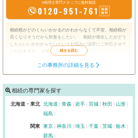
e税理士専門スタッフに無料相談
0120-951-761
相談
無料
相続税がどのくらいかかるのかわからなくて不安、相続税が
高くなりそうだから対策をしたい、 相続が発生したがどう
したらいいかわからないというお悩みに誠実にご対応させて
いただきます。 お気軽にお問合せください。
この事務所の詳細を見る
遺言書
遺産分割
相続財産調査
相続税申告
相続登記
相続放棄
相続手続き
銀行手続き
戸籍収集
相続の専門家を探す
相続人調査
生前贈与（不動産名
義変更）
北海道・東北
北海道
青森
岩手
宮城
秋田
山形
福島
訪問可
初回相談無料
関東
東京
神奈川
埼玉
千葉
茨城
栃木
群馬