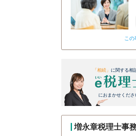
この
「相続」
に関する相
におまかせください
増永章税理士事