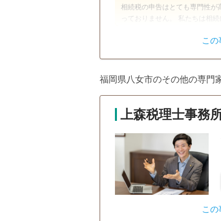
相続税の申告はとても専門性が
っておりません。 私たちは相続に関するご相談は年間1000件を超え数次相続、会社
オーナーの相続などの特殊なケ
この
です。 最大限の節税と円満な遺産分割を迎えられるように何よりも申告までの気苦
遺産分割
相続税申告
労を少しでも早く解消して 「安
にサポートいたします。
福岡県八女市のその他の専門
上森税理士事務
この