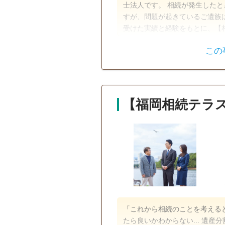
士法人です。 相続が発生した
すが、問題が起きているご遺族は
受けた実績と経験をもとに、【
心誠意サポートさせていただき
この
遺産分割
生前贈与
訪問可
初回相談無料
事務
【福岡相続テラス
「これから相続のことを考えると気が重い...」 円満に相
たら良いかわからない... 遺産分