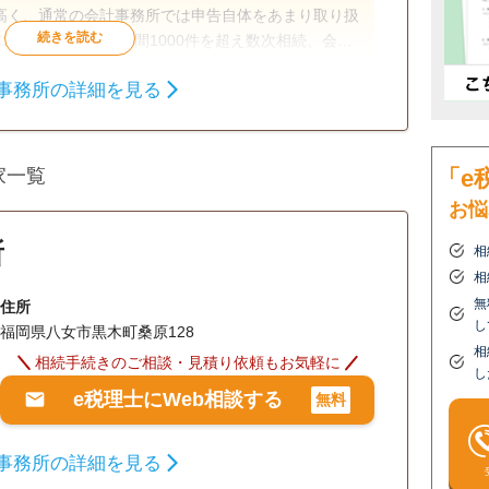
高く、通常の会計事務所では申告自体をあまり取り扱
ースにも対応できる相続税のプロフェッショナル集団
事務所の詳細を見る
心しました。」 とホッとする瞬間を迎えられるよう
「e
家一覧
お悩
所
相
相
無
住所
し
福岡県八女市黒木町桑原128
相
相続手続きのご相談・見積り依頼もお気軽に
し
e税理士にWeb相談する
無料
事務所の詳細を見る