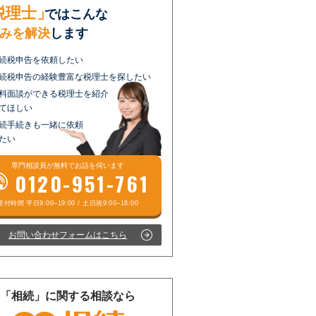
税理士」
ではこんな
みを解決
します
続税申告を依頼したい
続税申告の経験豊富な税理士を探したい
料面談ができる税理士を紹介
てほしい
続手続きも一緒に依頼
たい
専門相談員が
無料
でお話を伺います
0120-951-761
お問い合わせフォームはこちら
「相続」に関する相談なら
受付時間 平日9:00–19:00 / 土日祝9:00–18:00