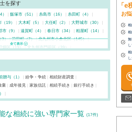
士を探す
「e
お悩
4）
飯塚市（51）
糸島市（16）
糸田町（4）
市（19）
大木町（5）
大任町（2）
大野城市（30）
相
郡市（9）
遠賀町（4）
春日市（34）
粕屋町（14）
相
（3）
苅田町（7）
北九州市小倉北区（145）
無
し
戸畑区（19）
北九州市門司区（39）
相
八幡東区（59）
北九州市若松区（28）
鞍手町（4）
し
毛町（5）
古賀市（11）
小竹町（4）
篠栗町（6）
町（7）
添田町（3）
田川市（30）
大刀洗町（3）
前贈与（1）
紛争・争続
相続財産調査
野市（50）
築上町（5）
筑前町（2）
東峰村（2）
放棄
成年後見
家族信託
相続手続き
銀行手続き
方市（17）
久山町（5）
広川町（6）
1）
（27）
福岡市中央区（371）
福岡市西区（48）
77）
福岡市南区（118）
福智町（2）
能な相続に強い専門家一覧
町（9）
みやこ町（5）
みやま市（5）
宮若市（6）
(17件)
市（17）
行橋市（15）
吉富町（8）