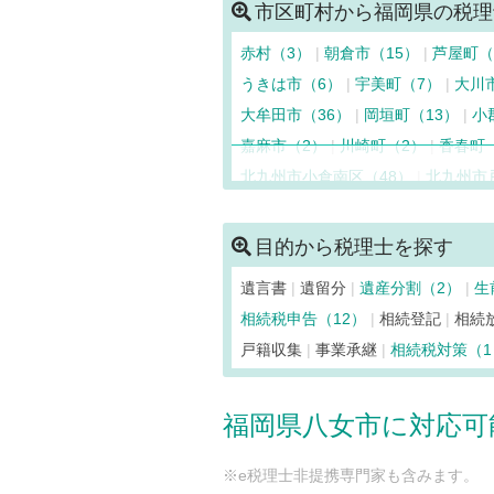
市区町村から福岡県の税理
赤村（3）
朝倉市（15）
芦屋町（
うきは市（6）
宇美町（7）
大川
大牟田市（36）
岡垣町（13）
小
嘉麻市（2）
川崎町（2）
香春町
北九州市小倉南区（48）
北九州市
北九州市八幡西区（81）
北九州市
久留米市（159）
桂川町（2）
上
目的から税理士を探す
志免町（12）
新宮町（15）
須惠
遺言書
遺留分
遺産分割（2）
生
太宰府市（16）
筑後市（8）
筑紫
相続税申告（12）
相続登記
相続
那珂川市（10）
中間市（15）
直
戸籍収集
事業承継
相続税対策（
福岡市早良区（57）
福岡市城南区
福岡市博多区（206）
福岡市東区（
福岡県八女市に対応可
福津市（24）
豊前市（12）
水巻
宗像市（38）
柳川市（17）
八女
※e税理士非提携専門家も含みます。