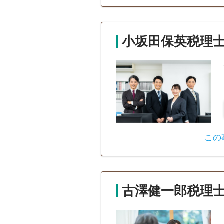
小坂田保英税理
この
古澤健一郎税理