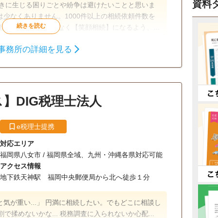
資料
ときに生じる困りごとや紛争は避けたいことと思いま
少なくありません。1000件以上の相続依頼件数を
相続】が【争族】でなく【笑顔相続】になるよう、誠
ます。
事務所の詳細を見る
相続税申告
相続税対策
所面談可
】DIG税理士法人
e税理士提携
対応エリア
福岡県八女市 / 福岡県全域、九州・沖縄各県対応可能
アクセス情報
地下鉄天神駅 福岡中央郵便局から北へ徒歩１分
続したい。でもどこに相談し
割で揉めないかな... 税務調査に入られないか心配...