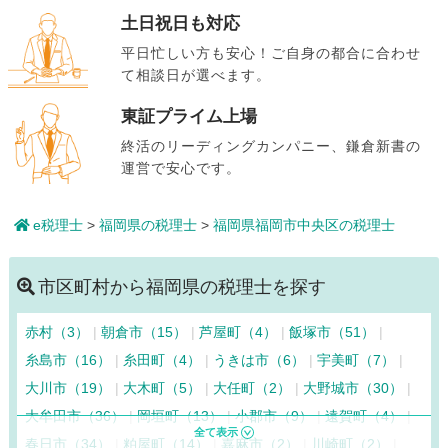
土日祝日も対応
平日忙しい方も安心！ご自身の都合に合わせ
て相談日が選べます。
東証プライム上場
終活のリーディングカンパニー、鎌倉新書の
運営で安心です。
e税理士
>
福岡県の税理士
>
福岡県福岡市中央区の税理士
市区町村から福岡県の税理士を探す
赤村（3）
朝倉市（15）
芦屋町（4）
飯塚市（51）
糸島市（16）
糸田町（4）
うきは市（6）
宇美町（7）
大川市（19）
大木町（5）
大任町（2）
大野城市（30）
大牟田市（36）
岡垣町（13）
小郡市（9）
遠賀町（4）
春日市（34）
粕屋町（14）
嘉麻市（2）
川崎町（2）