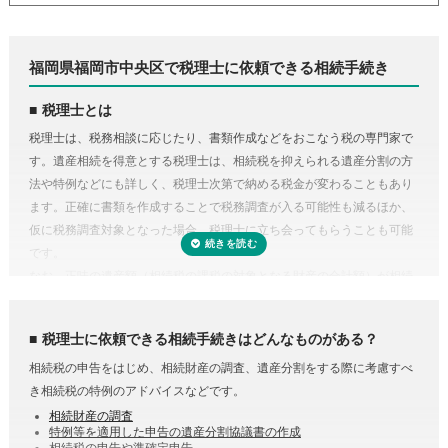
福岡県福岡市中央区で税理士に依頼できる相続手続き
税理士とは
税理士は、税務相談に応じたり、書類作成などをおこなう税の専門家で
す。遺産相続を得意とする税理士は、相続税を抑えられる遺産分割の方
法や特例などにも詳しく、税理士次第で納める税金が変わることもあり
ます。正確に書類を作成することで税務調査が入る可能性も減るほか、
仮に税務調査対象となった場合、税理士に立ち会ってもらうことも可能
です。
なお、正味の遺産額（相続税の課税の対象となる財産の合計額）が相続
税の基礎控除内（相続税の申告・納税が不要）であれば、税理士に依頼
する必要はありません。
税理士に依頼できる相続手続きはどんなものがある？
相続税の申告をはじめ、相続財産の調査、遺産分割をする際に考慮すべ
き相続税の特例のアドバイスなどです。
相続財産の調査
特例等を適用した申告の遺産分割協議書の作成
相続税の申告や準確定申告