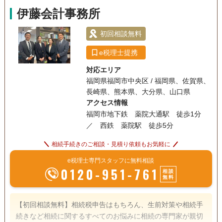
事務所面談可
伊藤会計事務所
初回相談無料
e税理士提携
対応エリア
福岡県福岡市中央区 / 福岡県、佐賀県、
長崎県、熊本県、大分県、山口県
アクセス情報
福岡市地下鉄 薬院大通駅 徒歩1分
／ 西鉄 薬院駅 徒歩5分
相続手続きのご相談・見積り依頼もお気軽に
e税理士専門スタッフに無料相談
0120-951-761
相談
無料
【初回相談無料】相続税申告はもちろん、生前対策や相続手
続きなど相続に関するすべてのお悩みに相続の専門家が親切