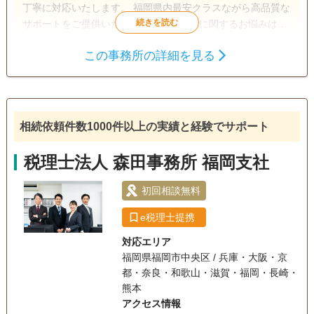
丁寧に対応いたします。 福岡県内最安クラスながら高品質な
サポートをご提供いたしますので、相続に関するお悩みは、
ぜひ当社へご相談ください。 平日夕方以降や土曜・日曜・祝
この事務所の詳細を見る
日でもご対応可能です。
遺言書
遺産分割
生前贈与
相続財産調査
相続税申告
家族信託
相続手続き
銀行手続き
戸籍収集
相続依頼件数1000件以上の実績と経験でサポート
相続人調査
税理士法人 森田事務所 福岡支社
電話相談可
女性スタッフ対応可
土日相談可
初回相談無料
初回相談無料
18時以降相談可
オンライン面談可
e税理士提携
事務所面談可
対応エリア
福岡県福岡市中央区 / 兵庫・大阪・京
都・奈良・和歌山・滋賀・福岡・長崎・
熊本
アクセス情報