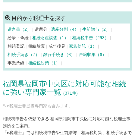
香春町（3）
苅田町（7）
北九州市小倉北区（145）
北九州市小倉南区（48）
北九州市戸畑区（19）
目的から税理士を探す
北九州市門司区（39）
北九州市八幡西区（81）
遺言書（2）
遺留分
遺産分割（4）
生前贈与（2）
北九州市八幡東区（59）
北九州市若松区（28）
紛争・争続
相続財産調査（1）
相続税申告（293）
鞍手町（4）
久留米市（159）
桂川町（2）
上毛町（5）
相続登記
相続放棄
成年後見
家族信託（1）
古賀市（11）
小竹町（4）
篠栗町（6）
志免町（12）
相続手続き（7）
銀行手続き（6）
戸籍収集（6）
新宮町（15）
須惠町（7）
添田町（3）
田川市（30）
事業承継
相続税対策（1）
大刀洗町（3）
太宰府市（16）
筑後市（8）
筑紫野市（50）
築上町（5）
筑前町（2）
東峰村（2）
福岡県福岡市中央区に対応可能な相続
那珂川市（10）
中間市（15）
直方市（17）
久山町（5）
に強い専門家一覧
広川町（6）
福岡市早良区（57）
福岡市城南区（27）
(371件)
福岡市中央区（371）
福岡市西区（48）
※e税理士非提携専門家も含みます。
福岡市博多区（206）
福岡市東区（77）
福岡市南区（118）
福智町（2）
福津市（24）
相続税申告を依頼できる 福岡県福岡市中央区に対応可能な税理士事
豊前市（12）
水巻町（9）
みやこ町（5）
みやま市（5）
務所をご案内。
「e税理士」では相続税申告や生前贈与、相続税対策、相続手続きで
宮若市（6）
宗像市（38）
柳川市（17）
八女市（17）