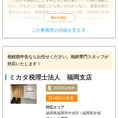
「これから相続のことを考えると気が重い...」 円満に相続し
たい。でもどこに相談したら良いかわからない... 遺産分割で
揉めないかな... 税務調査に入られないか心配... 相続税の申告
はとても専門性が高く、通常の会計事務所では申告自体をあ
まり取り扱っておりません。 私たちは相続に関するご相談は
この事務所の詳細を見る
年間1000件を超え数次相続、会社オーナーの相続などの特殊
遺産分割
相続税申告
なケースにも対応できる相続税のプロフェッショナル集団で
す。 最大限の節税と円満な遺産分割を迎えられるように何よ
りも申告までの気苦労を少しでも早く解消して 「安心しまし
た。」 とホッとする瞬間を迎えられるようにサポートいたし
相続税申告ならお任せください。相続専門スタッフが
ます。
対応いたします！
ミカタ税理士法人 福岡支店
初回相談無料
e税理士提携
対応エリア
福岡県福岡市中央区 / 福岡県全域