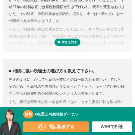
かつての相続税は、納税対象が一部の富裕層に限られていましたが、平
プロの税理士に頼むという選択肢がコストに見合うものだと納得がいく
など非常に多くの書類作成が必要となります。もちろん、相続人自身で
成27年の税制改正では基礎控除額が引き下げられ、税率の変更もありま
のではないでしょうか。
申告することもできますが、不動産や非上場株式などは財産の評価が難
した。その結果、課税対象者が約2倍に拡大し、今では一般の人にも十
費用が気になる方は、相続税申告の費用を複数の専門家にまとめて依頼
しく書類作成も煩雑なことから、税理士に依頼するのが一般的です。
分関係のある税金となりました。
できる「
相続費用見積ガイド
」をご利用ください。
準確定申告とは、亡くなった方の所得の確定と納税の手続きを相続人が
しかし、相続税が身近な税金になったとはいえ、多くの人がおこなう所
代わりにおこなうこと。準確定申告の対象となるのは1月1日から亡くな
得税の確定申告とは違い、相続税の申告はだれもが毎年おこなうもので
った日までの所得ですが、前年分も申告前であれば合わせて手続きをお
はありませんし、税制改正などで内容が変更されることも多いため不慣
こないます。亡くなった方が個人で事業をおこなっていたり不動産を賃
れな方にはなかなかハードルの高いものなのです。
貸していた場合など、相続人ではわからないことがあるときは税理士に
相続税にはさまざまな特例があり専門知識が必要
依頼するのが良いでしょう。
相続税にはさまざまな特例があります。それらを駆使すれば課税対象額
相続に強い税理士の選び方を教えて下さい。
を減らしたり、納税額を少なくできる可能性があります。
先述のように、かつて相続税を支払うのは一部のお金持ちだけでした。
しかし、どんな特例が使えるのかを知らない、または分からなければ、
そのため、相続税の申告自体が少なかったことから、キャリアが長い税
特例を活用しないまま申告していることすら気づかないこともありえる
理士でも相続税申告の経験がないという人も数多くいます。
のです。また、たとえ単純な計算ミスだったとしても間違って申告して
また、相続は税理士試験の必修科目でないことから資格試験を取る時に
しまえば罰金のペナルティ対象になるおそれもあります。仮に税務調査
選択していない人にとっては専門外となります。
対象となった場合、税理士に立ち会ってもらうことも可能です。
無料
e税理士 相続相談ダイヤル
これらを念頭に置いて、相続を依頼するのであれば、相続を専門に扱う
税理士に依頼しなくてもいい場合はある？
税理士や、経験や実績のある税理士を探しましょう。
正味の遺産額（相続税の課税の対象となる財産の合計額）が相続税の基
電話相談する
WEBで相談
「
e税理士
」で相続税の悩みをスッキリ解決！
礎控除内（相続税の申告・納税が不要）であれば、税理士に依頼する必