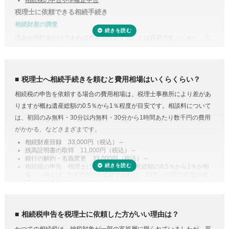
税理士に依頼できる相続手続き
相続財産の調査
現金や預貯金だけであれば残高を確認することは容易です。しかし、亡
くなった方がどこの銀行等に預けていたのか分からない場合は一行一行
調査する必要があります。
また、株式や貴金属、不動産などは評価をする必要があります。また、
税理士へ相続手続きを頼むと費用相場はいくらくらい？
財産調査と相続税申告は共通する書類が多いため、税理士に依頼するこ
相続税の申告を依頼する場合の費用相場は、税理士事務所により差があ
とで合わせて収集・管理が可能になり、取り直しや多く取りすぎなどの
りますが概ね遺産総額の0.5％から1％程度が目安です。相談料について
手間・無駄が省けます。
は、初回のみ無料・30分以内無料・30分から1時間あたり数千円の費用
控除や特例を活用した遺産分割
がかかる、などさまざまです。
相続税には税額を抑えられる特例が多く用意されています。
相続財産目録 33,000円（税込）～
残高証明書の取得 11,000円（税込）～
例えば、配偶者が取得した正味の遺産額は、1億6,000万円と配偶者の法
銀行の解約・名義変更 33,000円（税込）～
定相続分相当額を比較してどちらか大きい金額までは相続税がかからな
相続税の申告 税理士により差があり遺産総額の0.5％から1％が相
場。（例えば、5,000万円の遺産であれば、25万～50万円程度が目
い制度があります。また、二次相続と言われる近い将来の相続を見据え
安となります。）
て遺産分割をするという方法もあります。相続に強い税理士であれば、
専門家に依頼することは安心のためのコスト
こうした特例を活用した申告のための遺産分割協議書を作成できます。
人生で数回程度の相続税申告をするためだけに、相続税に関する調べも
相続税の申告や準確定申告
相続税申告を税理士に依頼した方がいい理由は？
のや資料集めに相当の時間と労力を費やすことを考えてみると、税金の
相続税には申告書の他、総額の計算書、生命保険・財産・債務の明細書