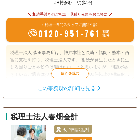
JR博多駅 徒歩1分
相続手続きのご相談・見積り依頼もお気軽に
e税理士専門スタッフに無料相談
0120-951-761
相談
無料
税理士法人 森田事務所は、神戸本社と長崎・福岡・熊本・西
宮に支社を持つ、税理士法人です。 相続が発生したときに生
じる困りごとや紛争は避けたいことと思いますが、問題が起
きているご遺族は少なくありません。1000件以上の相続依頼
件数を受けた実績と経験をもとに、【相続】が【争族】でな
この事務所の詳細を見る
く【笑顔相続】になるよう、誠心誠意サポートさせていただ
遺産分割
生前贈与
相続税申告
きます。
相続税対策
税理士法人春畑会計
訪問可
初回相談無料
事務所面談可
初回相談無料