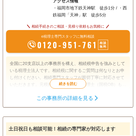
アクセス情報
・福岡市地下鉄天神駅 徒歩1分 / ・西
鉄福岡「天神」駅 徒歩5分
相続手続きのご相談・見積り依頼もお気軽に
e税理士専門スタッフに無料相談
0120-951-761
相談
無料
全国に20支店以上の事務所を構え、相続税申告を強みとして
いる税理士法人です。相続税に関するご質問は何なりとお申
し付けください。相続専門スタッフが親切丁寧に対応させて
いただきます。元税務署職員であった税理士（国税OB）も多
数在籍しており税務調査対策も万全です。
この事務所の詳細を見る
遺言書
相続税申告
相続手続き
電話相談可
訪問可
女性スタッフ対応可
土日相談可
土日祝日も相談可能！相続の専門家が対応します
初回相談無料
18時以降相談可
オンライン面談可