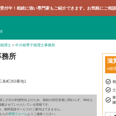
続に強い専門家もご紹介できます。お気軽にご相談ください
頼
の税理士
>
中川裕季子税理士事務所
事務所
滋
e税
task_alt
条町263番地1
task_alt
土
task_alt
探しの方の利便性向上のため、相続の対応有無に関わらず、Web上
掲載させていただいている情報です。
め、無料面談サービスのご案内はできません。
ちらの
専用フォーム
よりご連絡ください。