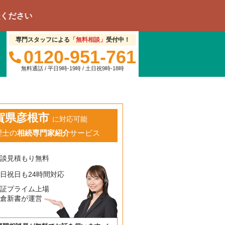
専門スタッフによる
「無料相談」
受付中！
0120-951-761
無料通話 / 平日9時-19時 / 土日祝9時-18時
賀県彦根市
に対応可能
理士の
相続専門家紹介
サービス
相談見積もり無料
日祝日も24時間対応
東証プライム上場
鎌倉新書が運営