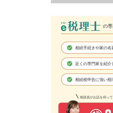
の専
check_circle
相続手続きや家の名
check_circle
近くの専門家を紹介
check_circle
相続税申告に強い税
相談員がお話を伺って