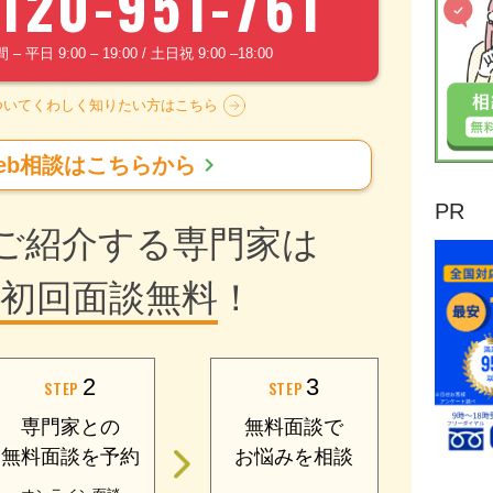
120-951-761
 平日 9:00 – 19:00 / 土日祝 9:00 –18:00
ついてくわしく知りたい方はこちら
chevron_right
eb相談はこちらから
PR
ご紹介する専門家は
初回面談無料
！
2
3
STEP
STEP
専門家との
無料面談で
無料面談を予約
お悩みを相談