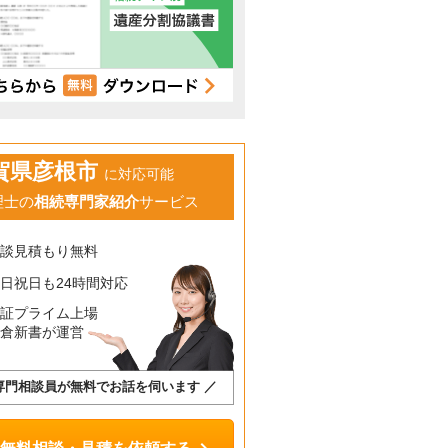
賀県彦根市
に対応可能
理士の
相続専門家紹介
サービス
相談見積もり無料
日祝日も24時間対応
東証プライム上場
鎌倉新書が運営
専門相談員が無料でお話を伺います ／