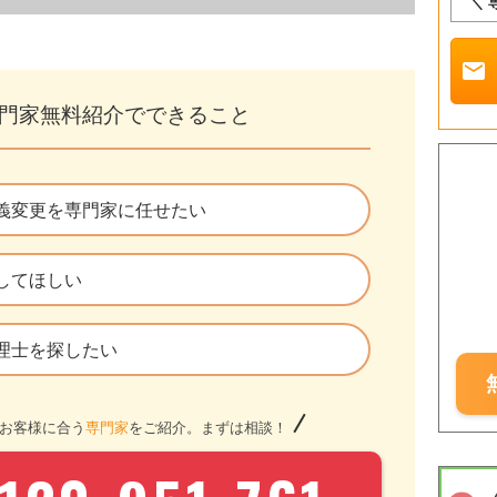
＼ 
mail
門家無料紹介でできること
義変更を専門家に任せたい
してほしい
理士を探したい
お客様に合う
専門家
をご紹介。まずは相談！