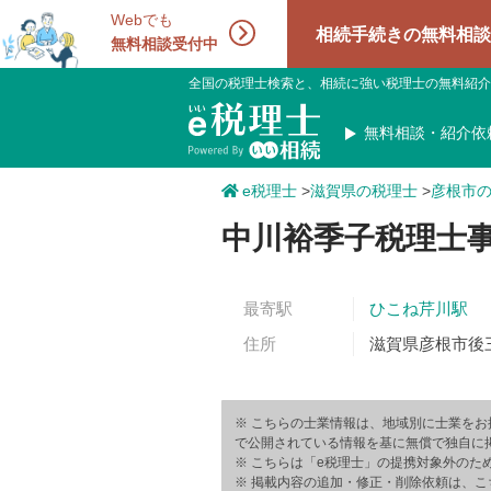
Webでも
相続手続きの無料相談受付中！相
無料相談受付中
全国の税理士検索と、相続に強い税理士の無料紹介
無料相談・紹介依
e税理士
>
滋賀県の税理士
>
彦根市
中川裕季子税理士
最寄駅
ひこね芹川駅
住所
滋賀県彦根市後三
※ こちらの士業情報は、地域別に士業をお
で公開されている情報を基に無償で独自に
※ こちらは「e税理士」の提携対象外のた
※ 掲載内容の追加・修正・削除依頼は、こ