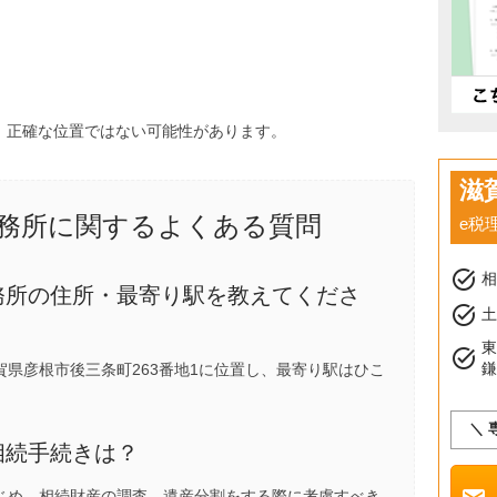
、正確な位置ではない可能性があります。
滋
務所に関するよくある質問
e税
task_alt
務所の住所・最寄り駅を教えてくださ
task_alt
土
task_alt
県彦根市後三条町263番地1に位置し、最寄り駅は
ひこ
＼ 
相続手続きは？
じめ、相続財産の調査、遺産分割をする際に考慮すべき