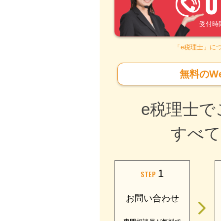
0
受付時間 –
「e税理士」に
無料のW
e税理士で
すべて
1
STEP
お問い合わせ