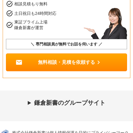
task_alt
相談見積もり無料
task_alt
土日祝日も24時間対応
東証プライム上場
task_alt
鎌倉新書が運営
＼ 専門相談員が無料でお話を伺います ／
mail
chevron_right
無料相談・見積を依頼する
鎌倉新書のグループサイト
株式会社鎌倉新書は個人情報保護を目的にプライバシーマーク