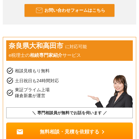
お問い合わせフォームはこちら
奈良県大和高田市
に対応可能
e税理士の
相続専門家紹介
サービス
task_alt
相談見積もり無料
task_alt
土日祝日も24時間対応
東証プライム上場
task_alt
鎌倉新書が運営
＼ 専門相談員が無料でお話を伺います ／
mail
chevron_right
無料相談・見積を依頼する