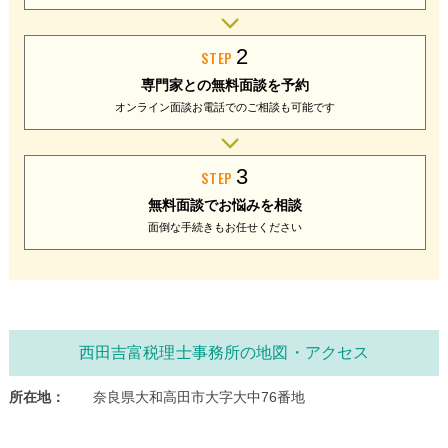
2
STEP
専門家との
無料面談を予約
オンライン面談
お電話でのご相談
も可能です
3
STEP
無料面談で
お悩みを相談
面倒な手続きも
お任せください
西田吉富税理士事務所の地図・アクセス
所在地：
奈良県大和高田市大字大中76番地