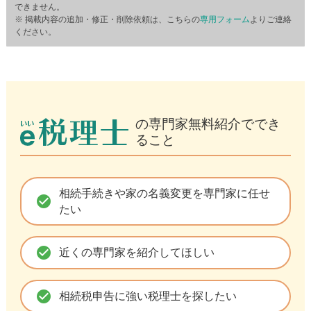
できません。
※ 掲載内容の追加・修正・削除依頼は、こちらの
専用フォーム
よりご連絡
ください。
の専門家無料紹介ででき
ること
相続手続きや家の名義変更を専門家に任せ
check_circle
たい
check_circle
近くの専門家を紹介してほしい
check_circle
相続税申告に強い税理士を探したい