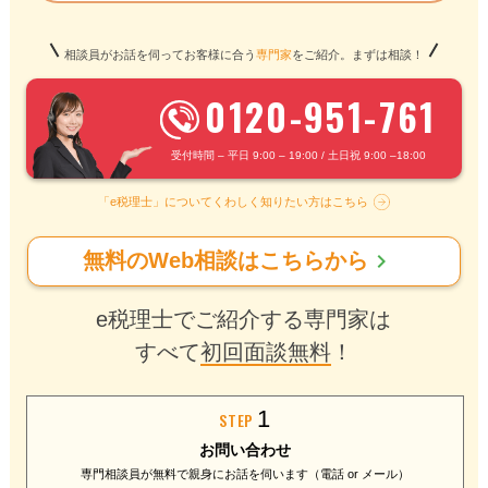
相談員がお話を伺ってお客様に合う
専門家
をご紹介。まずは相談！
0120-951-761
受付時間 – 平日 9:00 – 19:00 / 土日祝 9:00 –18:00
「e税理士」についてくわしく知りたい方はこちら
chevron_right
無料のWeb相談はこちらから
e税理士でご紹介する専門家は
すべて
初回面談無料
！
1
STEP
お問い合わせ
専門相談員が無料で
親身にお話を伺います
（電話 or メール）