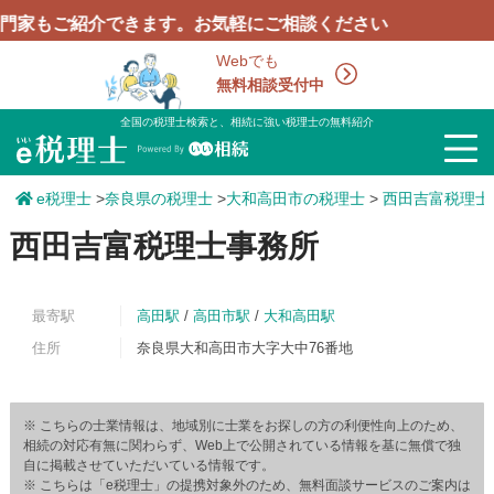
ご紹介できます。お気軽にご相談ください
Webでも
無料相談受付中
全国の税理士検索と、相続に強い税理士の無料紹介
e税理士
>
奈良県の税理士
>
大和高田市の税理士
>
西田吉富税理士
西田吉富税理士事務所
最寄駅
高田駅
/
高田市駅
/
大和高田駅
住所
奈良県大和高田市大字大中76番地
※ こちらの士業情報は、地域別に士業をお探しの方の利便性向上のため、
相続の対応有無に関わらず、Web上で公開されている情報を基に無償で独
自に掲載させていただいている情報です。
※ こちらは「e税理士」の提携対象外のため、無料面談サービスのご案内は