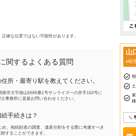
、正確な位置ではない可能性があります。
山
に関するよくある質問
e税
task_alt
の住所・最寄り駅を教えてください。
task_alt
土
南市大字徳山5585番1号サンライズ一の井手102号に
task_alt
理士事務所に直接お問い合わせください。
相続手続きは？
＼ 
じめ、相続財産の調査、遺産分割をする際に考慮すべき
依頼することができます。