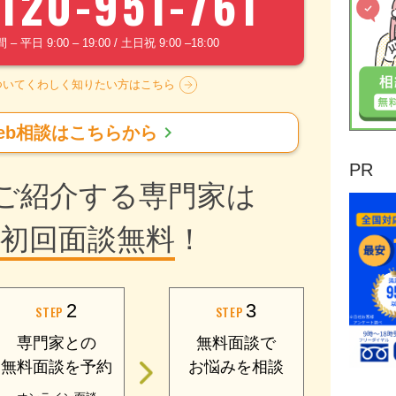
120-951-761
 平日 9:00 – 19:00 / 土日祝 9:00 –18:00
ついてくわしく知りたい方はこちら
chevron_right
eb相談はこちらから
PR
ご紹介する専門家は
初回面談無料
！
2
3
STEP
STEP
専門家との
無料面談で
無料面談を予約
お悩みを相談