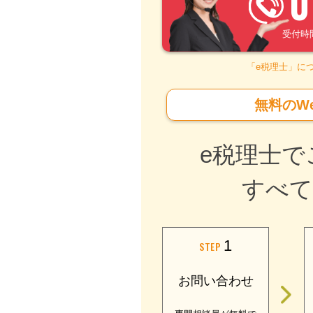
0
受付時間 –
「e税理士」に
無料のW
e税理士で
すべて
1
STEP
お問い合わせ