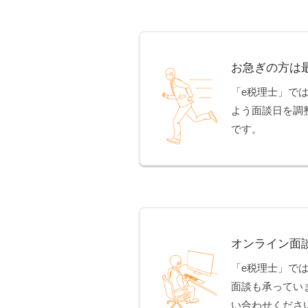
お急ぎの方は
「e税理士」で
よう面談日を調
です。
オンライン面
「e税理士」で
面談も承ってい
い合わせくださ