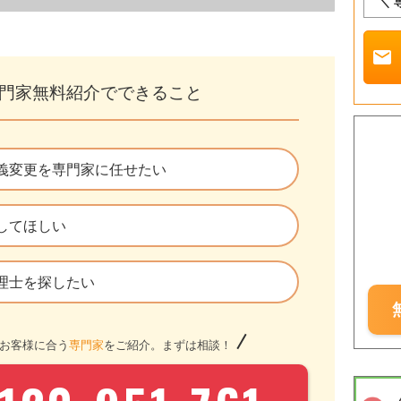
＼ 
mail
門家無料紹介でできること
義変更を専門家に任せたい
してほしい
理士を探したい
お客様に合う
専門家
をご紹介。まずは相談！