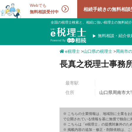
Webでも
相続手続きの無料相談受付中！相
無料相談受付中
全国の税理士検索と、相続に強い税理士の無料紹介
無料相談・紹介依
e税理士
>
山口県の税理士
>
周南市
長真之税理士事務
最寄駅
住所
山口県周南市大字
※ こちらの士業情報は、地域別に士業をお
で公開されている情報を基に無償で独自に
※ こちらは「e税理士」の提携対象外のた
※ 掲載内容の追加・修正・削除依頼は、こ