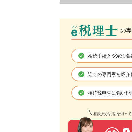
の専
check_circle
相続手続きや家の名
check_circle
近くの専門家を紹介
check_circle
相続税申告に強い税
相談員がお話を伺って