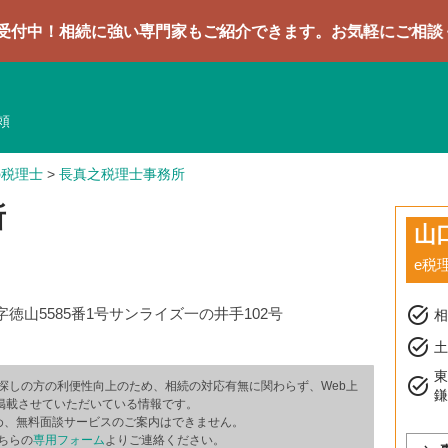
続に強い専門家もご紹介できます。お気軽にご相談ください
頼
の税理士
>
長真之税理士事務所
所
山
e税
task_alt
徳山5585番1号サンライズ一の井手102号
task_alt
土
task_alt
探しの方の利便性向上のため、相続の対応有無に関わらず、Web上
掲載させていただいている情報です。
め、無料面談サービスのご案内はできません。
ちらの
専用フォーム
よりご連絡ください。