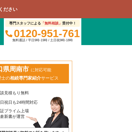
専門スタッフによる
「無料相談」
受付中！
0120-951-761
無料通話 / 平日9時-19時 / 土日祝9時-18時
口県周南市
に対応可能
理士の
相続専門家紹介
サービス
相談見積もり無料
日祝日も24時間対応
東証プライム上場
鎌倉新書が運営