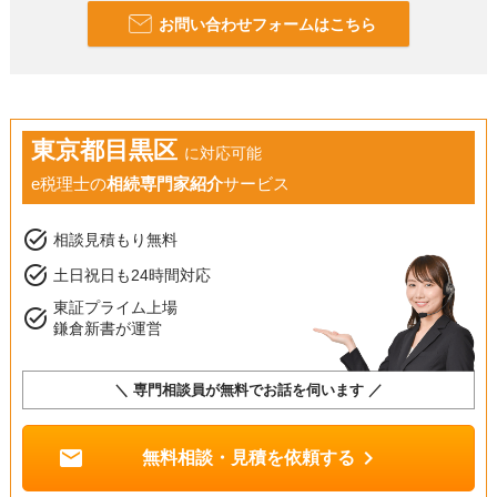
お問い合わせフォームはこちら
東京都目黒区
に対応可能
e税理士の
相続専門家紹介
サービス
task_alt
相談見積もり無料
task_alt
土日祝日も24時間対応
東証プライム上場
task_alt
鎌倉新書が運営
＼ 専門相談員が無料でお話を伺います ／
mail
chevron_right
無料相談・見積を依頼する