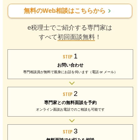
chevron_right
無料のWeb相談はこちらから
e税理士でご紹介する専門家は
すべて
初回面談無料
！
1
STEP
お問い合わせ
専門相談員が無料で
親身にお話を伺います
（電話 or メール）
2
STEP
専門家との
無料面談を予約
オンライン面談
お電話でのご相談
も可能です
3
STEP
無料面談で
お悩みを相談