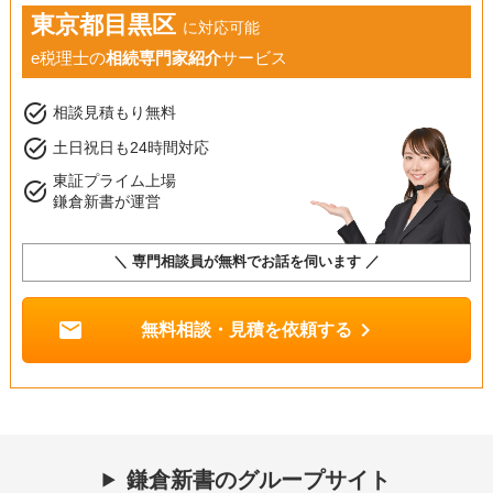
東京都目黒区
に対応可能
e税理士の
相続専門家紹介
サービス
task_alt
相談見積もり無料
task_alt
土日祝日も24時間対応
東証プライム上場
task_alt
鎌倉新書が運営
＼ 専門相談員が無料でお話を伺います ／
mail
chevron_right
無料相談・見積を依頼する
鎌倉新書のグループサイト