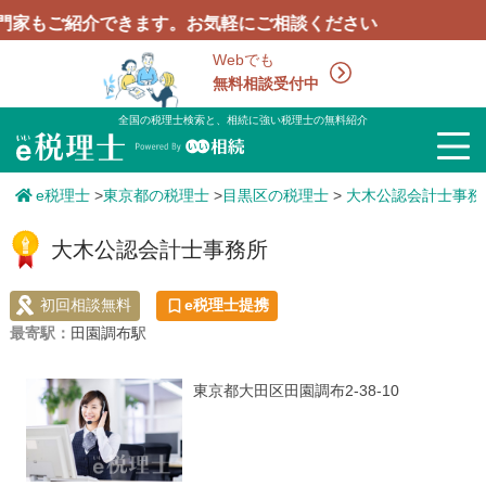
ご紹介できます。お気軽にご相談ください
Webでも
無料相談受付中
全国の税理士検索と、相続に強い税理士の無料紹介
e税理士
>
東京都の税理士
>
目黒区の税理士
>
大木公認会計士事務
大木公認会計士事務所
初回相談無料
e税理士提携
最寄駅：
田園調布駅
東京都大田区田園調布2-38-10