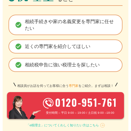
相続手続きや家の名義変更を専門家に任せ
check_circle
たい
check_circle
近くの専門家を紹介してほしい
check_circle
相続税申告に強い税理士を探したい
相談員がお話を伺ってお客様に合う
専門家
をご紹介。まずは相談！
0120-951-761
受付時間 – 平日 9:00 – 19:00 / 土日祝 9:00 –18:00
「e税理士」についてくわしく知りたい方はこちら