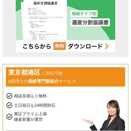
東京都港区
に対応可能
e税理士の
相続専門家紹介
サービス
task_alt
相談見積もり無料
task_alt
土日祝日も24時間対応
東証プライム上場
task_alt
鎌倉新書が運営