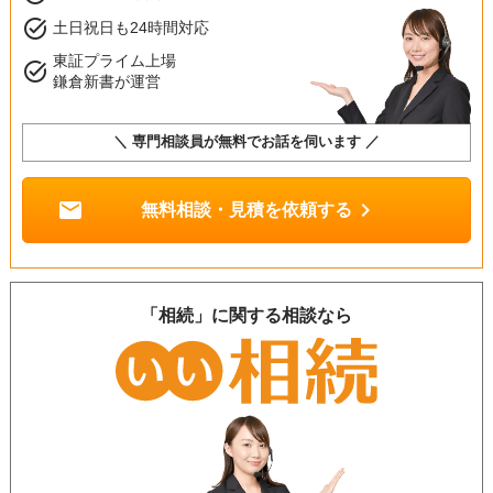
task_alt
土日祝日も24時間対応
東証プライム上場
task_alt
鎌倉新書が運営
＼ 専門相談員が無料でお話を伺います ／
mail
chevron_right
無料相談・見積を依頼する
「相続」に関する相談なら