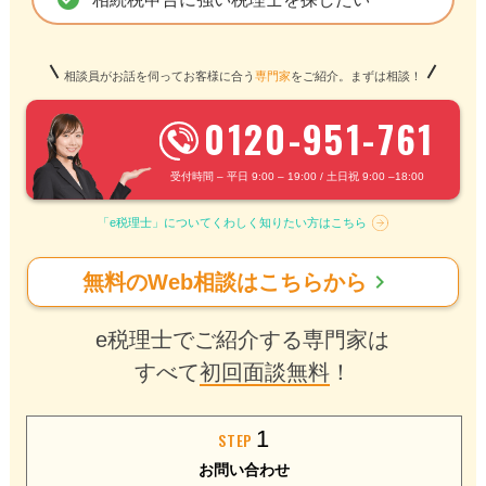
相談員がお話を伺ってお客様に合う
専門家
をご紹介。まずは相談！
0120-951-761
受付時間 – 平日 9:00 – 19:00 / 土日祝 9:00 –18:00
「e税理士」についてくわしく知りたい方はこちら
chevron_right
無料のWeb相談はこちらから
e税理士でご紹介する専門家は
すべて
初回面談無料
！
1
STEP
お問い合わせ