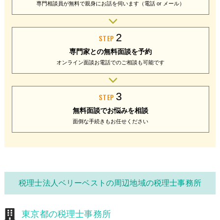
専門相談員が無料で
親身にお話を伺います
（電話 or メール）
2
STEP
専門家との
無料面談を予約
オンライン面談
お電話でのご相談
も可能です
3
STEP
無料面談で
お悩みを相談
面倒な手続きも
お任せください
税理士法人ベリーベストの周辺地域の税理士事務所
東京都の税理士事務所