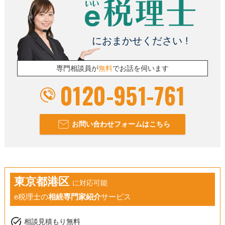
におまかせください !
専門相談員が
無料
でお話を伺います
0120-951-761
お問い合わせフォームはこちら
東京都港区
に対応可能
e税理士の
相続専門家紹介
サービス
task_alt
相談見積もり無料