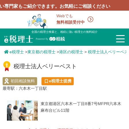
門家もご紹介できます。お気軽にご相談ください
Webでも
無料相談受付中
全国の税理士検索と、相続に強い税理士の無料紹介
e税理士
>
東京都の税理士
>
港区の税理士
>
税理士法人ベリーベス
税理士法人ベリーベスト
初回相談無料
e税理士提携
最寄駅：
六本木一丁目駅
東京都港区六本木一丁目8番7号MFPR六本木
麻布台ビル11階