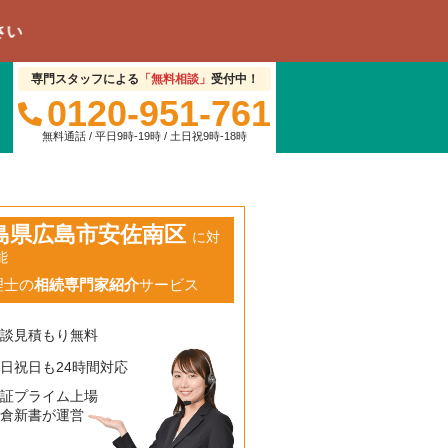
専門スタッフによる
「無料相談」
受付中！
0120-951-761
無料通話 / 平日9時-19時 / 土日祝9時-18時
島県広島市安佐南区
に対
能
理士の
相続専門家紹介
サービス
相談見積もり無料
日祝日も24時間対応
東証プライム上場
鎌倉新書が運営