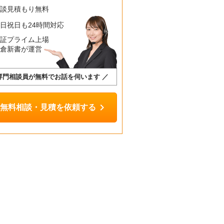
相談見積もり無料
日祝日も24時間対応
東証プライム上場
鎌倉新書が運営
専門相談員が無料でお話を伺います ／
chevron_right
無料相談・見積を依頼する