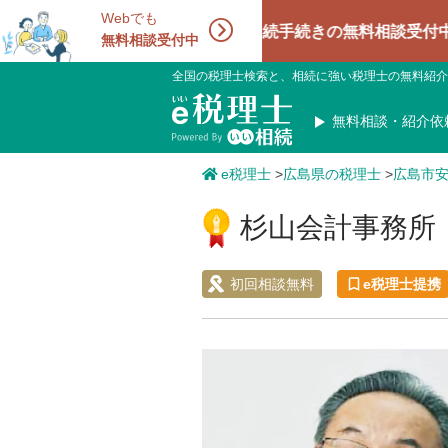
Webでも
相続手続きの無料相談受付中！相続に強
無料相談受付中
全国の税理士検索と、相続に強い税理士の無料紹介
無料相談・紹介依
e税理士
>
広島県の税理士
>
広島市
杉山会計事務所
初回相談無料
e税理士提携