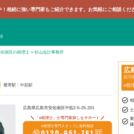
い専門家もご紹介できます。お気軽にご相談ください
頼
安佐南区の税理士
>
杉山会計事務所
広
応可
最寄駅：
中筋駅
e税
task_alt
広島県広島市安佐南区中筋2-5-25-201
task_alt
土
「e税理士」が専門家探しをサポート
task_alt
e税理士専門スタッフに無料相談
0120-951-761