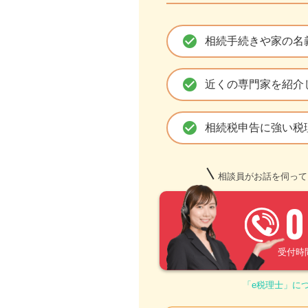
check_circle
相続手続きや家の名
check_circle
近くの専門家を紹介
check_circle
相続税申告に強い税
相談員がお話を伺って
0
受付時間 –
「e税理士」に