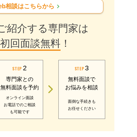
chevron_right
eb相談はこちらから
ご紹介する専門家は
初回面談無料
！
2
3
STEP
STEP
専門家との
無料面談で
無料面談を予約
お悩みを相談
オンライン面談
面倒な手続きも
お電話でのご相談
お任せください
も可能です