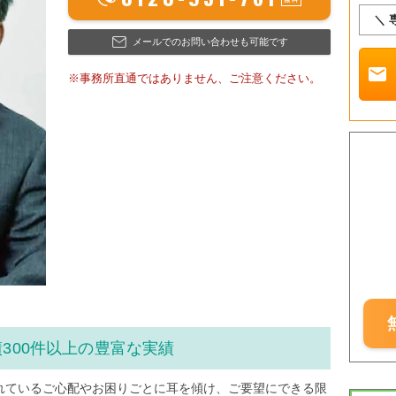
＼ 
メールでのお問い合わせも可能です
mail
※事務所直通ではありません、ご注意ください。
300件以上の豊富な実績
れているご心配やお困りごとに耳を傾け、ご要望にできる限