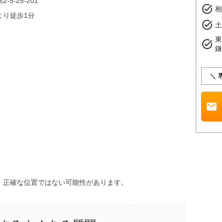
5-25-201
task_alt
より徒歩1分
task_alt
土
task_alt
＼ 
mail
、正確な位置ではない可能性があります。